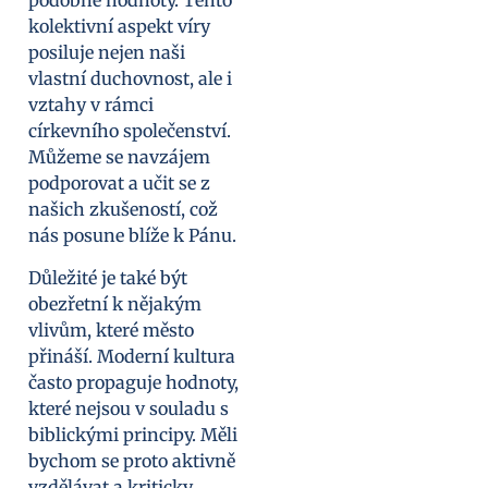
podobné hodnoty. Tento
kolektivní aspekt víry
posiluje nejen naši
vlastní duchovnost, ale i
vztahy v rámci
církevního společenství.
Můžeme se navzájem
podporovat a učit se z
našich zkušeností, což
nás posune blíže k Pánu.
Důležité je také být
obezřetní k nějakým
vlivům, které město
přináší. Moderní kultura
často propaguje hodnoty,
které nejsou v souladu s
biblickými principy. Měli
bychom se proto aktivně
vzdělávat a kriticky