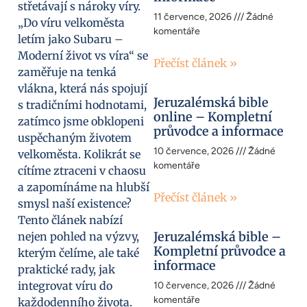
střetávají s nároky víry.
11 července, 2026
Žádné
„Do víru velkoměsta
komentáře
letím jako Subaru –
Moderní život vs víra“ se
Přečíst článek »
zaměřuje na tenká
vlákna, která nás spojují
Jeruzalémská bible
s tradičními hodnotami,
online – Kompletní
zatímco jsme obklopeni
průvodce a informace
uspěchaným životem
10 července, 2026
Žádné
velkoměsta. Kolikrát se
komentáře
cítíme ztraceni v chaosu
a zapomínáme na hlubší
Přečíst článek »
smysl naší existence?
Tento článek nabízí
Jeruzalémská bible –
nejen pohled na výzvy,
Kompletní průvodce a
kterým čelíme, ale také
informace
praktické rady, jak
integrovat víru do
10 července, 2026
Žádné
komentáře
každodenního života.