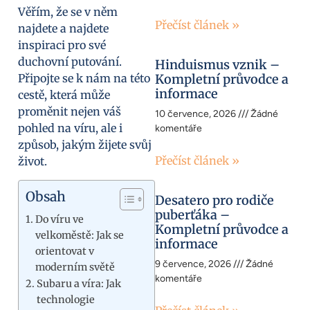
Věřím, že se v něm
Přečíst článek »
najdete a najdete
inspiraci pro své
duchovní putování.
Hinduismus vznik –
Připojte se k nám na této
Kompletní průvodce a
informace
cestě, která může
proměnit nejen váš
10 července, 2026
Žádné
pohled na víru, ale i
komentáře
způsob, jakým žijete svůj
Přečíst článek »
život.
Obsah
Desatero pro rodiče
puberťáka –
Do víru ve
Kompletní průvodce a
velkoměstě: Jak se
informace
orientovat v
9 července, 2026
Žádné
moderním světě
komentáře
Subaru a víra: Jak
technologie