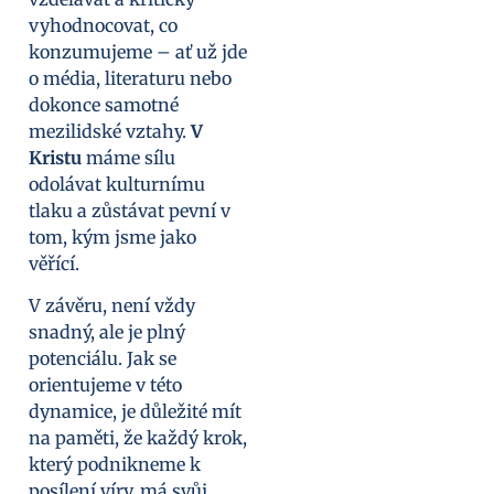
vyhodnocovat, co
konzumujeme – ať už jde
o média, literaturu nebo
dokonce samotné
mezilidské vztahy.
V
Kristu
máme sílu
odolávat kulturnímu
tlaku a zůstávat pevní v
tom, kým jsme jako
věřící.
V závěru, není vždy
snadný, ale je plný
potenciálu. Jak se
orientujeme v této
dynamice, je důležité mít
na paměti, že každý krok,
který podnikneme k
posílení víry, má svůj