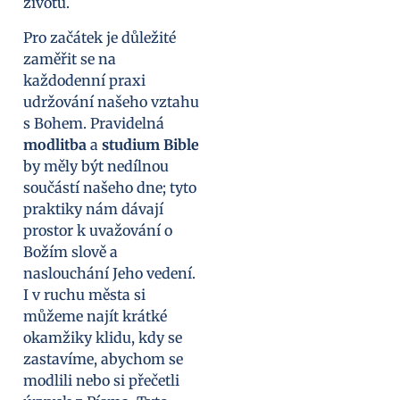
životu.
Pro začátek je důležité
zaměřit se na
každodenní praxi
udržování našeho vztahu
s Bohem. Pravidelná
modlitba
a
studium Bible
by měly být nedílnou
součástí našeho dne; tyto
praktiky nám dávají
prostor k uvažování o
Božím slově a
naslouchání Jeho vedení.
I v ruchu města si
můžeme najít krátké
okamžiky klidu, kdy se
zastavíme, abychom se
modlili nebo si přečetli