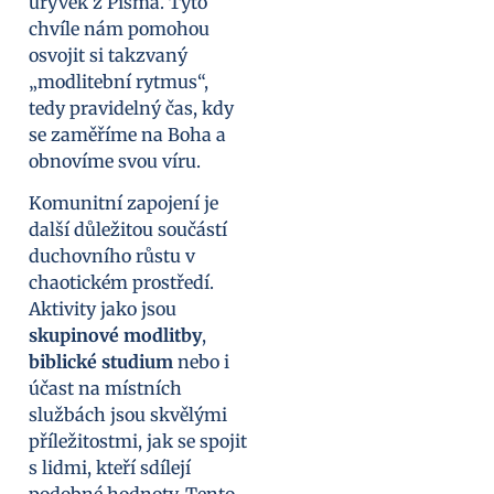
úryvek z Písma. Tyto
chvíle nám pomohou
osvojit si takzvaný
„modlitební rytmus“,
tedy pravidelný čas, kdy
se zaměříme na Boha a
obnovíme svou víru.
Komunitní zapojení je
další důležitou součástí
duchovního růstu v
chaotickém prostředí.
Aktivity jako jsou
skupinové modlitby
,
biblické studium
nebo i
účast na místních
službách jsou skvělými
příležitostmi, jak se spojit
s lidmi, kteří sdílejí