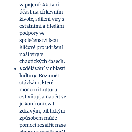
zapojení:
Aktivní
účast na církevním
životě, sdílení víry s
ostatními a hledání
podpory ve
společenství jsou
klíčové pro udržení
naší víry v
chaotických časech.
Vzdělávání v oblasti
kultury:
Rozumět
otázkám, které
moderní kulturu
ovlivňují, a naučit se
je konfrontovat
zdravým, biblickým
způsobem může
pomoci rozšířit naše
obzory a posílit naši