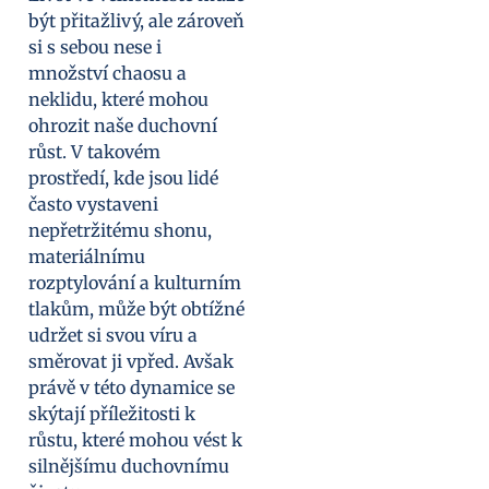
být přitažlivý, ale zároveň
si s sebou nese i
množství chaosu a
neklidu, které mohou
ohrozit naše duchovní
růst. V takovém
prostředí, kde jsou lidé
často vystaveni
nepřetržitému shonu,
materiálnímu
rozptylování a kulturním
tlakům, může být obtížné
udržet si svou víru a
směrovat ji vpřed. Avšak
právě v této dynamice se
skýtají příležitosti k
růstu, které mohou vést k
silnějšímu duchovnímu