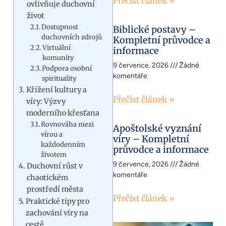
Přečíst článek »
ovlivňuje duchovní
život
Dostupnost
Biblické postavy –
duchovních zdrojů
Kompletní průvodce a
Virtuální
informace
komunity
9 července, 2026
Žádné
Podpora osobní
komentáře
spirituality
Křížení kultury a
Přečíst článek »
víry: Výzvy
moderního křesťana
Rovnováha mezi
Apoštolské vyznání
vírou a
víry – Kompletní
každodenním
průvodce a informace
životem
9 července, 2026
Žádné
Duchovní růst v
komentáře
chaotickém
prostředí města
Přečíst článek »
Praktické tipy pro
zachování víry na
cestě