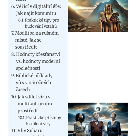
Věřící v digitální éře:
Jak najít komunitu
Praktické tipy pro
budování vztahů
Modlitba na rušném
místě: Jak se
soustředit
Hodnoty křesťanství
vs. hodnoty moderní
společnosti
Biblické příklady
víry v náročných
časech
Jak sdílet víru v
multikulturním
prostředí
Praktické přístupy
k sdílení víry
Vliv Subaru: