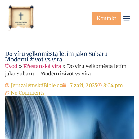
Kontakt
Křesťanská Víra
Křesťanské P
Do víru velkoměsta letím jako Subaru –
Moderní život vs víra
Úvod
»
Křesťanská víra
»
Do víru velkoměsta letím
jako Subaru – Moderní život vs víra
JeruzalémskáBible.cz
17 září, 2025
8:04 pm
No Comments