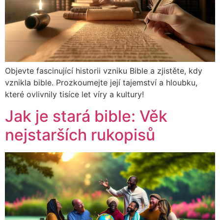
Objevte fascinující historii vzniku Bible a zjistěte, kdy
vznikla bible. Prozkoumejte její tajemství a hloubku,
které ovlivnily tisíce let víry a kultury!
Jak je stará bible: Věk
nejstarších rukopisů