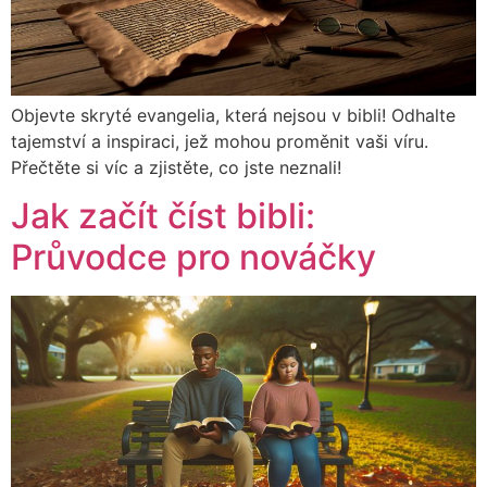
Objevte skryté evangelia, která nejsou v bibli! Odhalte
tajemství a inspiraci, jež mohou proměnit vaši víru.
Přečtěte si víc a zjistěte, co jste neznali!
Jak začít číst bibli:
Průvodce pro nováčky