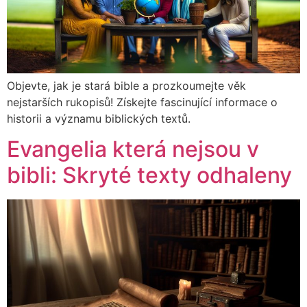
Objevte, jak je stará bible a prozkoumejte věk
nejstarších rukopisů! Získejte fascinující informace o
historii a významu biblických textů.
Evangelia která nejsou v
bibli: Skryté texty odhaleny