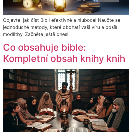
Objevte, jak číst Bibli efektivně a hluboce! Naučte se
jednoduché metody, které obohatí vaši víru a posílí
modlitby. Začněte ještě dnes!
Co obsahuje bible:
Kompletní obsah knihy knih