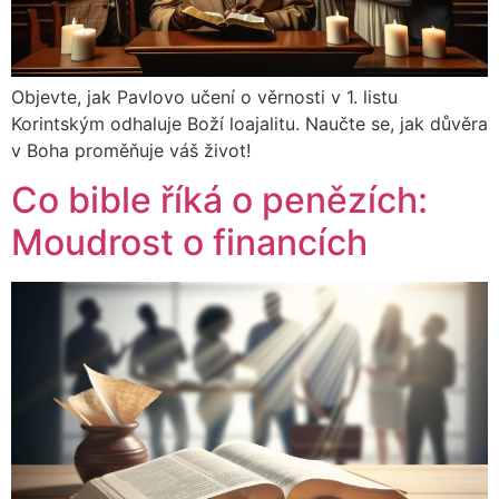
Objevte, jak Pavlovo učení o věrnosti v 1. listu
Korintským odhaluje Boží loajalitu. Naučte se, jak důvěra
v Boha proměňuje váš život!
Co bible říká o penězích:
Moudrost o financích