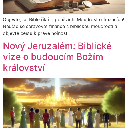
Objevte, co Bible říká o penězích: Moudrost o financích!
Naučte se spravovat finance s biblickou moudrostí a
objevte cestu k pravé hojnosti.
Nový Jeruzalém: Biblické
vize o budoucím Božím
království