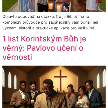
Objevte odpověď na otázku: Co je Bible? Tento
komplexní průvodce pro začátečníky vám odhalí její
význam, historii a praktické aplikace pro vaši víru!
1 list Korintským Bůh je
věrný: Pavlovo učení o
věrnosti