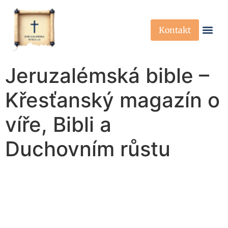
Kontakt
Křesťanská Víra
Křesťanské P
Jeruzalémská bible –
Křesťanský magazín o
víře, Bibli a
Duchovním růstu