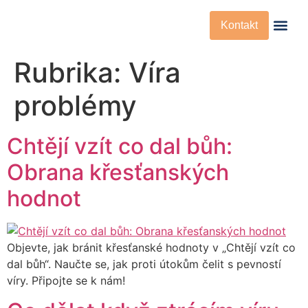
Kontakt
Křesťanská Víra
Křesťanské Př
Rubrika:
Víra
problémy
Chtějí vzít co dal bůh:
Obrana křesťanských
hodnot
Objevte, jak bránit křesťanské hodnoty v „Chtějí vzít co
dal bůh“. Naučte se, jak proti útokům čelit s pevností
víry. Připojte se k nám!