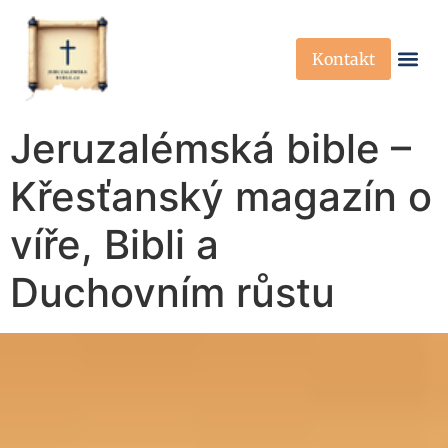
Kontakt
Křesťanská Víra
Křesťanské P
Jeruzalémská bible –
Křesťanský magazín o
víře, Bibli a
Duchovním růstu