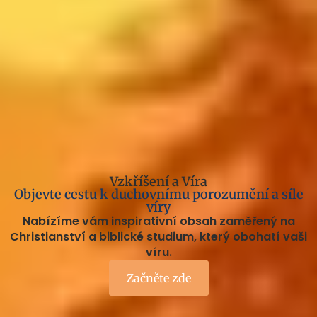
Vzkříšení a Víra
Objevte cestu k duchovnímu porozumění a síle
víry
Nabízíme vám inspirativní obsah zaměřený na
Christianství a biblické studium, který obohatí vaši
víru.
Začněte zde