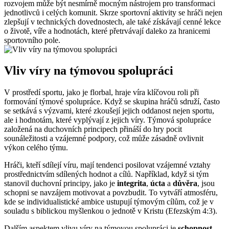
rozvojem může být nesmírně mocným nástrojem pro transformaci
jednotlivců i celých komunit. Skrze sportovní aktivity se hráči nejen
zlepšují v technických dovednostech, ale také získávají cenné lekce
o životě, víře a hodnotách, které přetrvávají daleko za hranicemi
sportovního pole.
Vliv víry na týmovou spolupráci
V prostředí sportu, jako je florbal, hraje víra klíčovou roli při
formování týmové spolupráce. Když se skupina hráčů sdruží, často
se setkává s výzvami, které zkoušejí jejich oddanost nejen sportu,
ale i hodnotám, které vyplývají z jejich víry. Týmová spolupráce
založená na duchovních principech přináší do hry pocit
sounáležitosti a vzájemné podpory, což může zásadně ovlivnit
výkon celého týmu.
Hráči, kteří sdílejí víru, mají tendenci posilovat vzájemné vztahy
prostřednictvím sdílených hodnot a cílů. Například, když si tým
stanovil duchovní principy, jako je
integrita
,
úcta
a
důvěra
, jsou
schopni se navzájem motivovat a povzbudit. To vytváří atmosféru,
kde se individualistické ambice ustupují týmovým cílům, což je v
souladu s biblickou myšlenkou o jednotě v Kristu (Efezským 4:3).
Dalším aspektem vlivu víry na týmovou spolupráci je
schopnost