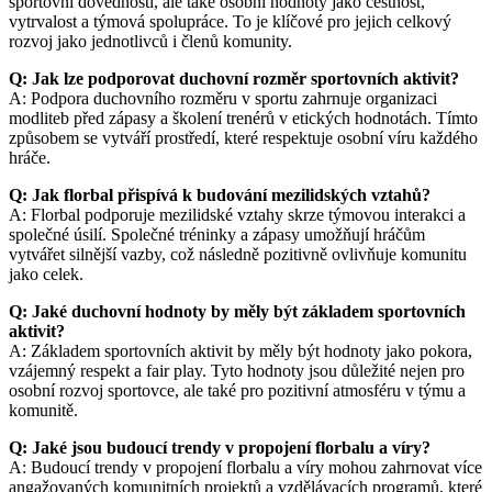
sportovní dovednosti, ale také osobní hodnoty jako čestnost,
vytrvalost a týmová spolupráce. To je klíčové pro jejich celkový
rozvoj jako jednotlivců i členů komunity.
Q: Jak lze podporovat duchovní rozměr sportovních aktivit?
A: Podpora duchovního rozměru v sportu zahrnuje organizaci
modliteb před zápasy a školení trenérů v etických hodnotách. Tímto
způsobem se vytváří prostředí, které respektuje osobní víru každého
hráče.
Q: Jak florbal přispívá k budování mezilidských vztahů?
A: Florbal podporuje mezilidské vztahy skrze týmovou interakci a
společné úsilí. Společné tréninky a zápasy umožňují hráčům
vytvářet silnější vazby, což následně pozitivně ovlivňuje komunitu
jako celek.
Q: Jaké duchovní hodnoty by měly být základem sportovních
aktivit?
A: Základem sportovních aktivit by měly být hodnoty jako pokora,
vzájemný respekt a fair play. Tyto hodnoty jsou důležité nejen pro
osobní rozvoj sportovce, ale také pro pozitivní atmosféru v týmu a
komunitě.
Q: Jaké jsou budoucí trendy v propojení florbalu a víry?
A: Budoucí trendy v propojení florbalu a víry mohou zahrnovat více
angažovaných komunitních projektů a vzdělávacích programů, které