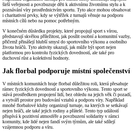
širší veřejnosti a povzbuzuje děti k aktivnímu životnímu stylu a k
poznávání víry prostřednictvím sportu. Tyto akce mohou obsahovat
i charitativní prvky, kdy se výtěžek z turnajů věnuje na podporu
místních cílů nebo na pomoc potřebným.
V konečném důsledku projekty, které propojují sport s vírou,
představují skvělou příležitost, jak posílit osobní a komunitní vazby,
přičemž přinášejí hlubší smysl do sportovního výkonu a osobního
života hráčů. Tyto aktivity ukazují, jak může být sport nejen
platformou pro kontrolu fyzických dovedností, ale také pro
duchovní růst a kolektivní hodnoty.
Jak florbal podporuje místní společenství
V místních komunitách hraje florbal důležitou roli, která přesahuje
rámec fyzických dovedností a sportovního výkonu. Tento sport se
stává prostředkem propojení lidí, bez ohledu na jejich věk či pozadí,
a vytváří prostor pro budování vztahů a podporu víry. Například
mnohé florbalové kluby organizují turnaje, na kterých se setkávají
nejen hráči, ale také jejich rodiny a přátelé. Tento typ událostí
přispívá k pozitivní atmosféře a povzbuzení solidarity v rámci
komunity, kde lidé nejen fandí svým týmům, ale také sdílejí
vzájemnou podporu a víru.