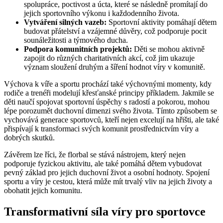
spolupráce, poctivost a úcta, které se následně promítají do
jejich sportovního výkonu i každodenního života.
Vytváření silných vazeb:
Sportovní aktivity pomáhají dětem
budovat přátelství a vzájemné důvěry, což podporuje pocit
sounáležitosti a týmového ducha.
Podpora komunitních projektů:
Děti se mohou aktivně
zapojit do různých charitativních akcí, což jim ukazuje
význam sloužení druhým a šíření hodnot víry v komunitě.
Výchova k víře a sportu prochází také výchovnými momenty, kdy
rodiče a trenéři modelují křesťanské principy příkladem. Jakmile se
děti naučí spojovat sportovní úspěchy s radostí a pokorou, mohou
lépe porozumět duchovní dimenzi svého života. Tímto způsobem se
vychovává generace sportovců, kteří nejen excelují na hřišti, ale také
přispívají k transformaci svých komunit prostřednictvím víry a
dobrých skutků.
Závěrem lze říci, že florbal se stává nástrojem, který nejen
podporuje fyzickou aktivitu, ale také pomáhá dětem vybudovat
pevný základ pro jejich duchovní život a osobní hodnoty. Spojení
sportu a víry je cestou, která může mít trvalý vliv na jejich životy a
obohatit jejich komunitu.
Transformativní síla víry pro sportovce