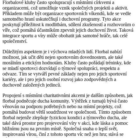
Florbalové kluby často spolupracují s místními církvemi a
organizacemi, což umožňuje vznik společných projektů a aktivit.
Příkladem může být organizace sportovních víkendů, kde se vedle
samotného hraní uskutečňují i duchovní programy. Tyto akce
poskytují příležitost k modlitbám, sdílení zkušeností a rozhovorům o
víře, což pomáhá účastníkům zpevnít jejich duchovní život. Taková
integrace sportu a víry může obohatit jak samotné hráče, tak celé
společenství.
Důležitým aspektem je i výchova mladých lidí. Florbal nabízí
možnost, jak učit děti nejen sportovním dovednostem, ale také
morálním a etickým hodnotám. Kluby často pořádají tréninky, kde
se mladí sportovci dozvídají o týmové spolupráci, respektu a
odvaze. Tím se vytváří pevné základy nejen pro jejich sportovní
kariéry, ale i pro jejich osobní rozvoj jako zodpovědných a
duchovně založených jedinců.
Propojení s místními charitativními akcemi je dalším způsobem, jak
florbal podněcuje ducha komunity. Výtěžek z turnajů bývá často
věnován na podporu potřebných nebo na místní projekty, což
pomáhá budovat větší soudržnost ve společnosti. Tímto způsobem
florbal nejenže zlepšuje fyzickou kondici a týmového ducha, ale
také dává prostor pro projevování víry v akci, kde láska a pomoc
bližnímu jsou na prvním místě. Společná snaha o lepší svět,
inspirovaná vírou, činí z tohoto sportu víc než jen hru; stává se