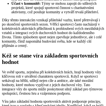
Účast v komunitě:
Týmy se mohou zapojit do sdílených
projektů, které spojují sportovní činnost s charitativními
aktivismy, což posiluje komunity a vytváří trvalá přátelství.
Díky těmto interakcím vznikají přátelské vazby, které přetrvávají i
po skončení sportovních sezon. Věřící sportovci často nacházejí v
kolektivních aktivitách příležitosti k prohloubení svých mezilidských
vztahů a integraci svých duchovních hodnot do každodenního
života. Tímto způsobem sport nejen zpevňuje jednotlivce, ale i celé
komunity, čímž napomáhá budování světa, kde se každý cítí
přijímán a cenný.
Kéž se stane víra základem sportovních
hodnot
Ve světě sportu, zejména při kolektivních hrách, hrají hodnoty víry
klíčovou roli v utváření charakteru sportovců. Když se sportovci
setkávají na hřišti, sdílejí nejen cíle a ambice, ale také morální
hodnoty, které mohou vyplývat z jejich duchovní víry. Tato
integrace víry do sportu může poskytnout silný základ pro týmovou
spolupráci, čestnou hru a vzájemnou podporu.
Víra jako základní hodnota sportovních aktivit podporuje principy,
které jsou v souladu s křesťanskými ideály. Například, když se hráči