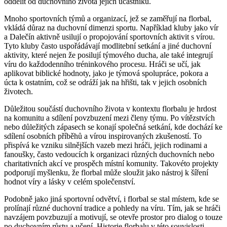
oddělit od duchovního života jejích účastníků.
Mnoho sportovních týmů a organizací, jež se zaměřují na florbal,
vkládá důraz na duchovní dimenzi sportu. Například kluby jako vír
a Dalečín aktivně usilují o propojování sportovních aktivit s vírou.
Tyto kluby často uspořádávají modlitební setkání a jiné duchovní
aktivity, které nejen že posilují týmového ducha, ale také integrují
víru do každodenního tréninkového procesu. Hráči se učí, jak
aplikovat biblické hodnoty, jako je týmová spolupráce, pokora a
úcta k ostatním, což se odráží jak na hřišti, tak v jejich osobních
životech.
Důležitou součástí duchovního života v kontextu florbalu je hrdost
na komunitu a sdílení povzbuzení mezi členy týmu. Po vítězstvích
nebo důležitých zápasech se konají společná setkání, kde dochází ke
sdílení osobních příběhů a vírou inspirovaných zkušeností. To
přispívá ke vzniku silnějších vazeb mezi hráči, jejich rodinami a
fanoušky, často vedoucích k organizaci různých duchovních nebo
charitativních akcí ve prospěch místní komunity. Takovéto projekty
podporují myšlenku, že florbal může sloužit jako nástroj k šíření
hodnot víry a lásky v celém společenství.
Podobně jako jiná sportovní odvětví, i florbal se stal místem, kde se
prolínají různé duchovní tradice a pohledy na víru. Tím, jak se hráči
navzájem povzbuzují a motivují, se otevře prostor pro dialog o touze
po duchovním růstu a učení. Historie florbalu v této souvislosti