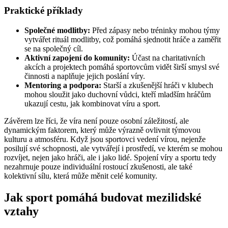
Praktické příklady
Společné modlitby:
Před zápasy nebo tréninky mohou týmy
vytvářet rituál modlitby, což pomáhá sjednotit hráče a zaměřit
se na společný cíl.
Aktivní zapojení do komunity:
Účast na charitativních
akcích a projektech pomáhá sportovcům vidět širší smysl své
činnosti a naplňuje jejich poslání víry.
Mentoring a podpora:
Starší a zkušenější hráči v klubech
mohou sloužit jako duchovní vůdci, kteří mladším hráčům
ukazují cestu, jak kombinovat víru a sport.
Závěrem lze říci, že víra není pouze osobní záležitostí, ale
dynamickým faktorem, který může výrazně ovlivnit týmovou
kulturu a atmosféru. Když jsou sportovci vedení vírou, nejenže
posilují své schopnosti, ale vytvářejí i prostředí, ve kterém se mohou
rozvíjet, nejen jako hráči, ale i jako lidé. Spojení víry a sportu tedy
nezahrnuje pouze individuální rostoucí zkušenosti, ale také
kolektivní sílu, která může měnit celé komunity.
Jak sport pomáhá budovat mezilidské
vztahy