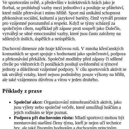
Ve sportovním světě, a především v kolektivních hrách jako je
florbal, se prohlubují vazby mezi jednotlivci a posiluje se přátelství,
které může přetrvávat i mimo hřiště. Sport má unikátní schopnost
překonávat sociální, kulturní a jazykové bariéry, čímž vytváří prostor
pro vzájemné porozumění a respekt. Když se týmy scházejí za
společným cílem, například při zápase proti soupeři jako Dalečín,
vytvářejí se silné emocionální vazby, které jsou často založeny na
sdílených úsilích, úspěších a neúspěších.
Duchovní dimenze zde hraje klíčovou roli. V mnoha křesťanských
komunitách se sport spojuje s hodnotami jako společenství, podpora
a překonávání překážek. Společné modlitby před zápasy či sdílené
chvíle po vítězstvích či porážkách posilují uvědomění si týmové
jednoty a důležitosti vzájemné podpory. V cílu sportovních aktivit se
tak utvářejí vztahy, které nejsou podmíněny pouze výkony na hřišti,
ale také vzájemnou důvěrou a vírou v jeden druhého.
Příklady z praxe
Společné akce:
Organizování mimohraničních aktivit, jako
jsou výlety nebo společné večeře, které umožňují hráčům a
jejich rodinám se lépe poznat.
Podpora při duchovním růstu:
Mladí sportovci mohou být
menturováni staršími členy týmu, kteří je nejen učí technice
hry, ale také životním hodnotám a duchovním principům.