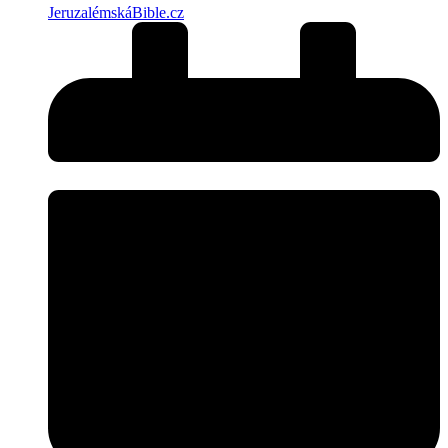
JeruzalémskáBible.cz