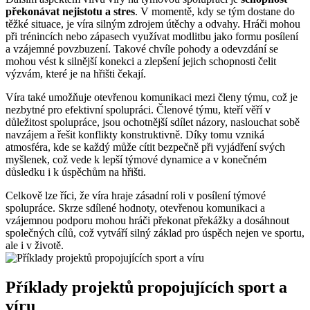
překonávat nejistotu a stres
. V momentě, kdy se tým dostane do
těžké situace, je víra silným zdrojem útěchy a odvahy. Hráči mohou
při trénincích nebo zápasech využívat modlitbu jako formu posílení
a vzájemné povzbuzení. Takové chvíle pohody a odevzdání se
mohou vést k silnější konekci a zlepšení jejich schopnosti čelit
výzvám, které je na hřišti čekají.
Víra také umožňuje otevřenou komunikaci mezi členy týmu, což je
nezbytné pro efektivní spolupráci. Členové týmu, kteří věří v
důležitost spolupráce, jsou ochotnější sdílet názory, naslouchat sobě
navzájem a řešit konflikty konstruktivně. Díky tomu vzniká
atmosféra, kde se každý může cítit bezpečně při vyjádření svých
myšlenek, což vede k lepší týmové dynamice a v konečném
důsledku i k úspěchům na hřišti.
Celkově lze říci, že víra hraje zásadní roli v posílení týmové
spolupráce. Skrze sdílené hodnoty, otevřenou komunikaci a
vzájemnou podporu mohou hráči překonat překážky a dosáhnout
společných cílů, což vytváří silný základ pro úspěch nejen ve sportu,
ale i v životě.
Příklady projektů propojujících sport a
víru