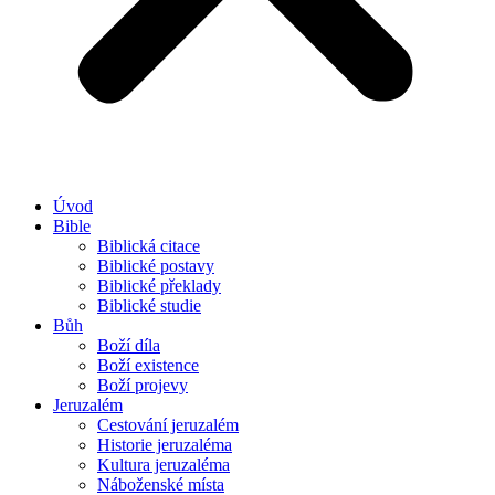
Úvod
Bible
Biblická citace
Biblické postavy
Biblické překlady
Biblické studie
Bůh
Boží díla
Boží existence
Boží projevy
Jeruzalém
Cestování jeruzalém
Historie jeruzaléma
Kultura jeruzaléma
Náboženské místa