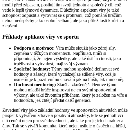
modlí před zápasem, posilují tím svoji jednotu a společný cíl, což
vede k lepší týmové dynamice. Důležitým aspektem víry je také
schopnost odpustit a vyrovnat se s prohrami, což pomáhá hráčům
nebrat neúspěchy jako osobní selhání, ale jako příležitosti k růstu a
zlepšení.
Příklady aplikace víry ve sportu
Podpora a motivace:
Víra může sloužit jako zdroj síly,
zejména v těžkých momentech. Například, hráči si
připomínají, že nejen výsledky, ale také úsilí a ctnosti, jako
trpělivost a vytrvalost, mají svůj význam.
Společné hodnoty:
Týmy mohou společně definovat své
hodnoty a zásady, které vycházejí ze sdílené víry, což je
usměrňuje k pozitivnímu chování jak na hřišti, tak mimo něj.
Duchovní mentoring:
Starší a zkušenější členové týmu
mohou mladší hráče inspirovat nejen svými sportovními
výkony, ale také životním příběhem, který je založen na víře a
hodnotách, jež chtějí předat další generaci.
Zavedení víry jako základní hodnoty ve sportovních aktivitách může
přispět k vytváření zdravé a pozitivní atmosféry, kde se jednotlivci
cítí ceněni nejen pro své dovednosti, ale také pro jejich charakter a
činy. Tak se vytváří komunita, která nejen usiluje o úspěch na hřišti,