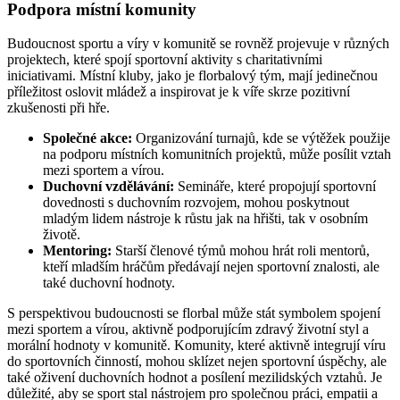
Podpora místní komunity
Budoucnost sportu a víry v komunitě se rovněž projevuje v různých
projektech, které spojí sportovní aktivity s charitativními
iniciativami. Místní kluby, jako je florbalový tým, mají jedinečnou
příležitost oslovit mládež a inspirovat je k víře skrze pozitivní
zkušenosti při hře.
Společné akce:
Organizování turnajů, kde se výtěžek použije
na podporu místních komunitních projektů, může posílit vztah
mezi sportem a vírou.
Duchovní vzdělávání:
Semináře, které propojují sportovní
dovednosti s duchovním rozvojem, mohou poskytnout
mladým lidem nástroje k růstu jak na hřišti, tak v osobním
životě.
Mentoring:
Starší členové týmů mohou hrát roli mentorů,
kteří mladším hráčům předávají nejen sportovní znalosti, ale
také duchovní hodnoty.
S perspektivou budoucnosti se florbal může stát symbolem spojení
mezi sportem a vírou, aktivně podporujícím zdravý životní styl a
morální hodnoty v komunitě. Komunity, které aktivně integrují víru
do sportovních činností, mohou sklízet nejen sportovní úspěchy, ale
také oživení duchovních hodnot a posílení mezilidských vztahů. Je
důležité, aby se sport stal nástrojem pro společnou práci, empatii a