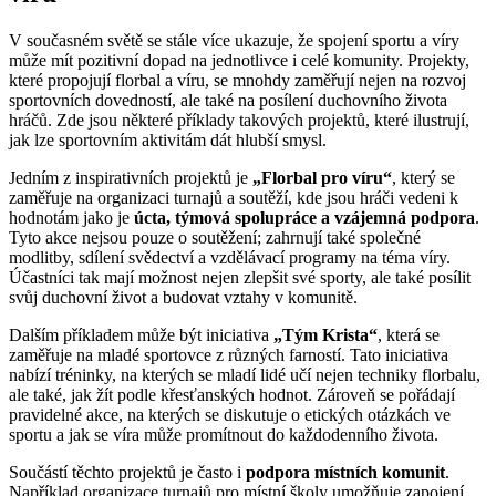
V současném světě se stále více ukazuje, že spojení sportu a víry
může mít pozitivní dopad na jednotlivce i celé komunity. Projekty,
které propojují florbal a víru, se mnohdy zaměřují nejen na rozvoj
sportovních dovedností, ale také na posílení duchovního života
hráčů. Zde jsou některé příklady takových projektů, které ilustrují,
jak lze sportovním aktivitám dát hlubší smysl.
Jedním z inspirativních projektů je
„Florbal pro víru“
, který se
zaměřuje na organizaci turnajů a soutěží, kde jsou hráči vedeni k
hodnotám jako je
úcta, týmová spolupráce a vzájemná podpora
.
Tyto akce nejsou pouze o soutěžení; zahrnují také společné
modlitby, sdílení svědectví a vzdělávací programy na téma víry.
Účastníci tak mají možnost nejen zlepšit své sporty, ale také posílit
svůj duchovní život a budovat vztahy v komunitě.
Dalším příkladem může být iniciativa
„Tým Krista“
, která se
zaměřuje na mladé sportovce z různých farností. Tato iniciativa
nabízí tréninky, na kterých se mladí lidé učí nejen techniky florbalu,
ale také, jak žít podle křesťanských hodnot. Zároveň se pořádají
pravidelné akce, na kterých se diskutuje o etických otázkách ve
sportu a jak se víra může promítnout do každodenního života.
Součástí těchto projektů je často i
podpora místních komunit
.
Například organizace turnajů pro místní školy umožňuje zapojení