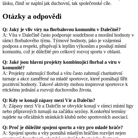
lásku, čímž se naplní jak duchovní, tak společenské cíle.
Otázky a odpovědi
Q: Jaký je vliv víry na florbalovou komunitu v Dalečíně?
A: Víra v Dalečíně často podporuje soudržnost a morální hodnoty v
rámci florbalového týmu. Týmové hodnoty, jako je vzájemná
podpora a respekt, přispívají k lepším výkonům a posilují místní
komunitu, což je důležité pro celkový rozvoj sportu v oblasti.
Q: Jaké jsou hlavní projekty kombinující florbal a víru v
komunitě?
A: Projekty zahrnující florbal a víru často zahrnují charitativní
turnaje a akce zaměřené na mladé sportovce, které pomáhají šířit
pozitivní hodnoty. Takové aktivity mohou inspirovat sportovce k
etickému jednání a rozvoji duchovního života.
Q: Kdy se konají zápasy mezi Vír a Dalečín?
A: Zápasy mezi Vír a Dalečín se obvykle konají v rámci místní ligy
nebo přípravných turnajů na začátku sezóny. Konkrétní termíny
najdete na oficiálních stránkách klubů nebo sportovních asociací.
Q: Proč je důležité spojení sportu a víry pro mladé hráče?
A: Spojení sportu a víry pomáhá mladým hráčům rozvíjet nejen