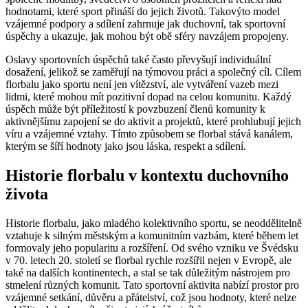
hodnotami, které sport přináší do jejich životů. Takovýto model
vzájemné podpory a sdílení zahrnuje jak duchovní, tak sportovní
úspěchy a ukazuje, jak mohou být obě sféry navzájem propojeny.
Oslavy sportovních úspěchů také často převyšují individuální
dosažení, jelikož se zaměřují na týmovou práci a společný cíl. Cílem
florbalu jako sportu není jen vítězství, ale vytváření vazeb mezi
lidmi, které mohou mít pozitivní dopad na celou komunitu. Každý
úspěch může být příležitostí k povzbuzení členů komunity k
aktivnějšímu zapojení se do aktivit a projektů, které prohlubují jejich
víru a vzájemné vztahy. Tímto způsobem se florbal stává kanálem,
kterým se šíří hodnoty jako jsou láska, respekt a sdílení.
Historie florbalu v kontextu duchovního
života
Historie florbalu, jako mladého kolektivního sportu, se neoddělitelně
vztahuje k silným městským a komunitním vazbám, které během let
formovaly jeho popularitu a rozšíření. Od svého vzniku ve Švédsku
v 70. letech 20. století se florbal rychle rozšířil nejen v Evropě, ale
také na dalších kontinentech, a stal se tak důležitým nástrojem pro
stmelení různých komunit. Tato sportovní aktivita nabízí prostor pro
vzájemné setkání, důvěru a přátelství, což jsou hodnoty, které nelze