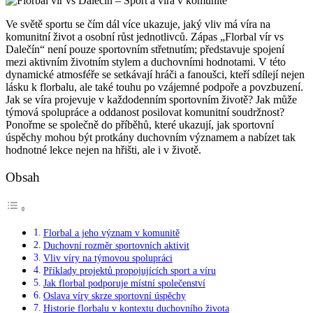
Ve světě sportu se čím dál více ukazuje, jaký vliv má víra na
komunitní život a osobní růst jednotlivců. Zápas „Florbal vír vs
Dalečín“ není pouze sportovním střetnutím; představuje spojení
mezi aktivním životním stylem a duchovními hodnotami. V této
dynamické atmosféře se setkávají hráči a fanoušci, kteří sdílejí nejen
lásku k florbalu, ale také touhu po vzájemné podpoře a povzbuzení.
Jak se víra projevuje v každodenním sportovním životě? Jak může
týmová spolupráce a oddanost posilovat komunitní soudržnost?
Ponořme se společně do příběhů, které ukazují, jak sportovní
úspěchy mohou být protkány duchovním významem a nabízet tak
hodnotné lekce nejen na hřišti, ale i v životě.
Obsah
Florbal a jeho význam v komunitě
Duchovní rozměr sportovních aktivit
Vliv víry na týmovou spolupráci
Příklady projektů propojujících sport a víru
Jak florbal podporuje místní společenství
Oslava víry skrze sportovní úspěchy
Historie florbalu v kontextu duchovního života