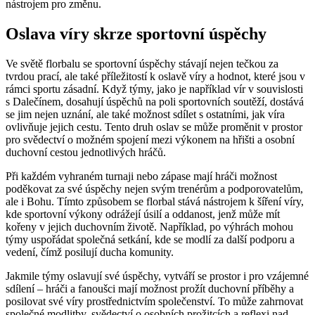
nástrojem pro změnu.
Oslava víry skrze sportovní úspěchy
Ve světě florbalu se sportovní úspěchy stávají nejen tečkou za
tvrdou prací, ale také příležitostí k oslavě víry a hodnot, které jsou v
rámci sportu zásadní. Když týmy, jako je například vír v souvislosti
s Dalečínem, dosahují úspěchů na poli sportovních soutěží, dostává
se jim nejen uznání, ale také možnost sdílet s ostatními, jak víra
ovlivňuje jejich cestu. Tento druh oslav se může proměnit v prostor
pro svědectví o možném spojení mezi výkonem na hřišti a osobní
duchovní cestou jednotlivých hráčů.
Při každém vyhraném turnaji nebo zápase mají hráči možnost
poděkovat za své úspěchy nejen svým trenérům a podporovatelům,
ale i Bohu. Tímto způsobem se florbal stává nástrojem k šíření víry,
kde sportovní výkony odrážejí úsilí a oddanost, jenž může mít
kořeny v jejich duchovním životě. Například, po výhrách mohou
týmy uspořádat společná setkání, kde se modlí za další podporu a
vedení, čímž posilují ducha komunity.
Jakmile týmy oslavují své úspěchy, vytváří se prostor i pro vzájemné
sdílení – hráči a fanoušci mají možnost prožít duchovní příběhy a
posilovat své víry prostřednictvím společenství. To může zahrnovat
společné modlitby, svědectví o osobních prožitcích a reflexi nad