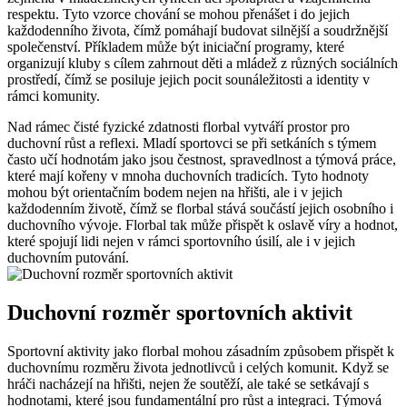
respektu. Tyto vzorce chování se mohou přenášet i do jejich
každodenního života, čímž pomáhají budovat silnější a soudržnější
společenství. Příkladem může být iniciační programy, které
organizují kluby s cílem zahrnout děti a mládež z různých sociálních
prostředí, čímž se posiluje jejich pocit sounáležitosti a identity v
rámci komunity.
Nad rámec čisté fyzické zdatnosti florbal vytváří prostor pro
duchovní růst a reflexi. Mladí sportovci se při setkáních s týmem
často učí hodnotám jako jsou čestnost, spravedlnost a týmová práce,
které mají kořeny v mnoha duchovních tradicích. Tyto hodnoty
mohou být orientačním bodem nejen na hřišti, ale i v jejich
každodenním životě, čímž se florbal stává součástí jejich osobního i
duchovního vývoje. Florbal tak může přispět k oslavě víry a hodnot,
které spojují lidi nejen v rámci sportovního úsilí, ale i v jejich
duchovním putování.
Duchovní rozměr sportovních aktivit
Sportovní aktivity jako florbal mohou zásadním způsobem přispět k
duchovnímu rozměru života jednotlivců i celých komunit. Když se
hráči nacházejí na hřišti, nejen že soutěží, ale také se setkávají s
hodnotami, které jsou fundamentální pro růst a integraci. Týmová