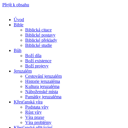
Přejít k obsahu
Úvod
Bible
Biblická citace
Biblické postavy
Biblické překlady
Biblické studie
Bůh
Boží díla
Boží existence
Boží projevy
Jeruzalém
Cestování jeruzalém
Historie jeruzaléma
Kultura jeruzaléma
Náboženské místa
Památky jeruzaléma
Křesťanská víra
Podstata víry
Růst víry
Víra praxe
Víra problémy
Křesťanské přikázání