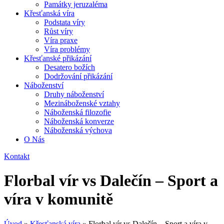
Památky jeruzaléma
Křesťanská víra
Podstata víry
Růst víry
Víra praxe
Víra problémy
Křesťanské přikázání
Desatero božích
Dodržování přikázání
Náboženství
Druhy náboženství
Mezináboženské vztahy
Náboženská filozofie
Náboženská konverze
Náboženská výchova
O Nás
Kontakt
Florbal vír vs Dalečín – Sport a
víra v komunitě
Úvod
»
Křesťanská víra
»
Florbal vír vs Dalečín – Sport a víra v