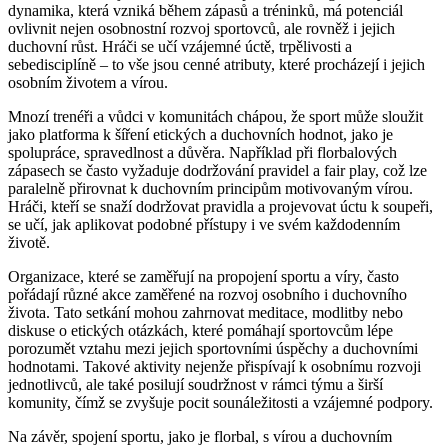
dynamika, která vzniká během zápasů a tréninků, má potenciál
ovlivnit nejen osobnostní rozvoj sportovců, ale rovněž i jejich
duchovní růst. Hráči se učí vzájemné úctě, trpělivosti a
sebedisciplíně – to vše jsou cenné atributy, které procházejí i jejich
osobním životem a vírou.
Mnozí trenéři a vůdci v komunitách chápou, že sport může sloužit
jako platforma k šíření etických a duchovních hodnot, jako je
spolupráce, spravedlnost a důvěra. Například při florbalových
zápasech se často vyžaduje dodržování pravidel a fair play, což lze
paralelně přirovnat k duchovním principům motivovaným vírou.
Hráči, kteří se snaží dodržovat pravidla a projevovat úctu k soupeři,
se učí, jak aplikovat podobné přístupy i ve svém každodenním
životě.
Organizace, které se zaměřují na propojení sportu a víry, často
pořádají různé akce zaměřené na rozvoj osobního i duchovního
života. Tato setkání mohou zahrnovat meditace, modlitby nebo
diskuse o etických otázkách, které pomáhají sportovcům lépe
porozumět vztahu mezi jejich sportovními úspěchy a duchovními
hodnotami. Takové aktivity nejenže přispívají k osobnímu rozvoji
jednotlivců, ale také posilují soudržnost v rámci týmu a širší
komunity, čímž se zvyšuje pocit sounáležitosti a vzájemné podpory.
Na závěr, spojení sportu, jako je florbal, s vírou a duchovním