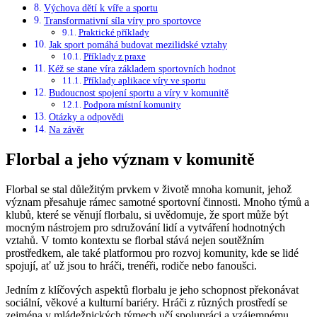
Výchova dětí k víře a sportu
Transformativní síla víry pro sportovce
Praktické příklady
Jak sport pomáhá budovat mezilidské vztahy
Příklady z praxe
Kéž se stane víra základem sportovních hodnot
Příklady aplikace víry ve sportu
Budoucnost spojení sportu a víry v komunitě
Podpora místní komunity
Otázky a odpovědi
Na závěr
Florbal a jeho význam v komunitě
Florbal se stal důležitým prvkem v životě mnoha komunit, jehož
význam přesahuje rámec samotné sportovní činnosti. Mnoho týmů a
klubů, které se věnují florbalu, si uvědomuje, že sport může být
mocným nástrojem pro sdružování lidí a vytváření hodnotných
vztahů. V tomto kontextu se florbal stává nejen soutěžním
prostředkem, ale také platformou pro rozvoj komunity, kde se lidé
spojují, ať už jsou to hráči, trenéři, rodiče nebo fanoušci.
Jedním z klíčových aspektů florbalu je jeho schopnost překonávat
sociální, věkové a kulturní bariéry. Hráči z různých prostředí se
zejména v mládežnických týmech učí spolupráci a vzájemnému