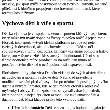
ukazuje, jak sport může poskytnout nejen fyzickou aktivitu, ale také
příležitost k hlubšímu propojení s duchovními hodnotami, které
formují lidské životy.
Výchova dětí k víře a sportu
Dětská výchova je ve spojení s vírou a sportem klíčovým aspektem,
který může mít trvalý dopad na životy mladých hráčů a jejich rodin.
Florbal, jako sport, vytváří ideální platformu pro rozvoj nejen
fyzických dovedností, ale i duchovních hodnot. Děti se učí
spolupracovat v týmu, což odráží principy vzájemné pomoci a lásky,
které jsou v těsné vazbě s křesťanskými hodnotami. Učení se o
těchto hodnotách může probíhat jak na hřišti, tak mimo něj,
prostřednictvím diskuzí o úctě, pokornosti a spravedlnosti.
Florbalové kluby jako vír a Dalečín vkládají do svých aktivit důraz
na duchovní a morální výchovu dětí. Například pravidelná
modlitební setkání před zápasy nebo po trénincích posilují týmového
ducha a vytvářejí prostor, kde se děti mohou otevřít a sdílet své
myšlenky i obavy. Tímto způsobem se vytváří zdravé prostředí,
které podporuje nejen fyzickou aktivitu, ale také emocionální a
duchovní růst. Mezi klíčové prvky této výchovy patří:
Učení o hodnotách:
Děti se seznamují s hodnotami, jako je