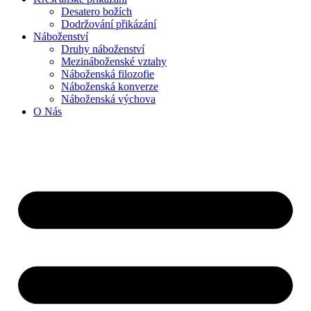
Desatero božích
Dodržování přikázání
Náboženství
Druhy náboženství
Mezináboženské vztahy
Náboženská filozofie
Náboženská konverze
Náboženská výchova
O Nás