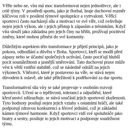
Věřte nebo ne, víra má moc transformovat nejen jednotlivce, ale i
celé týmy. V prostředí sportu, jako je florbal, hraje duchovní rozměr
klíčovou roli v posílení týmové spolupráce a vytrvalosti. Věřící
sportovci často nacházejí sílu a motivaci ve své víře, což ovlivňuje
nejen jejich výkon, ale i jejich přístup k zápasům a tréninkům. Když
víra slouží jako základna pro jejich činy na hřišti, prožívají pozitivní
změny, které mohou přinést do své komunity.
Důležitým aspektem této transformace je přijetí principů, jako je
pokora, odhodlání a důvěra v Boha. Sportovci, kteří se modlí před
zápasy nebo se účastní společných uctívání, často pociťují hlubší
pocit sounáležitosti a jasnější směrování. Tato duchovní praxe může
vést k větší vnitřní stabilitě, což se následně odráží na jejich
výkonech. Vítězství, které je postaveno na víře, se stává nejen
důvodem k oslavě, ale také příležitostí k poděkování za dar sportu.
Transformativní síla víry se také projevuje v osobním rozvoji
sportovců. Učení se o trpělivosti, toleranci a odpuštění, které
křesťanství zdůrazňuje, se stává součástí jejich sportovní zkušenosti.
Tyto hodnoty posilují nejen jejich vztahy s ostatními hráči, ale také
podporují zdravou konkurenci a férové jednání, což je základní
kámen týmové harmonie. Když sportovci vidí své spoluhráče jako
bratry a sestry, posiluje to jejich motivaci a podporuje soudržnost
týmu.