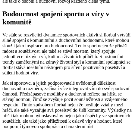
ale také o osobní a duchovní rozvoj každého člena týmu.
Budoucnost spojení sportu a víry v
komunitě
Ve stále se rozvíjející dynamice sportovních aktivit si florbal vytváří
silné spojení s komunitními a duchovními hodnotami, které mohou
sloužit jako inspirace pro budoucnost. Tento sport nejen že přináší
radost a soutěživost, ale také se stává mostem, který spojuje
jednotlivce různých vír, kultur a životních příběhů. S rostoucími
trendy zaměřenými na zdravý životní styl a komunitní spolupráci se
florbal stává ideálním nástrojem pro šíření pozitivních poselství a
sdílení hodnot víry.
Jak si sportovci a jejich podporovatelé uvědomují důležitost
duchovního rozměru, začínají více integrovat víru do své sportovní
činnosti. Předzápasové modlitby a duchovní reflexe na hřišti se
stávají normou, čímž se zvyšuje pocit sounáležitosti a vzájemného
respektu. Tímto způsobem florbal nejen že posiluje vztahy mezi
hráči, ale také vyzařuje svá poselství do širší komunity. Výsledky na
hřišti tak mohou být oslavovány nejen jako úspěchy ve sportovních
soutěžích, ale také jako příležitosti k oslavě víry a hodnot, které
podporují týmovou spolupráci a charakterní růst.