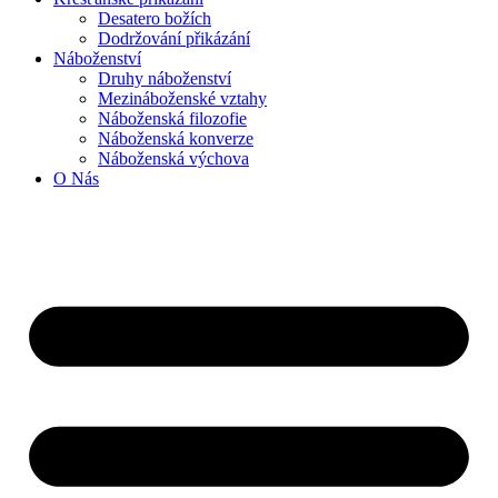
Desatero božích
Dodržování přikázání
Náboženství
Druhy náboženství
Mezináboženské vztahy
Náboženská filozofie
Náboženská konverze
Náboženská výchova
O Nás