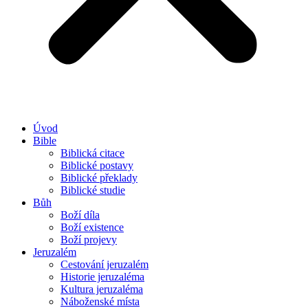
Úvod
Bible
Biblická citace
Biblické postavy
Biblické překlady
Biblické studie
Bůh
Boží díla
Boží existence
Boží projevy
Jeruzalém
Cestování jeruzalém
Historie jeruzaléma
Kultura jeruzaléma
Náboženské místa