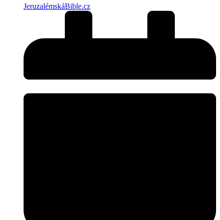
JeruzalémskáBible.cz