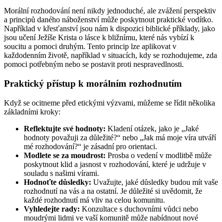
Morální rozhodování není nikdy jednoduché, ale zvážení perspektiv
a principů daného náboženství může poskytnout praktické vodítko.
Například v křesťanství jsou nám k dispozici biblické příklady, jako
jsou učení Ježíše Krista o lásce k bližnímu, které nás vybízí k
soucitu a pomoci druhým. Tento princip lze aplikovat v
každodenním životě, například v situacích, kdy se rozhodujeme, zda
pomoci potřebným nebo se postavit proti nespravedlnosti.
Praktický přístup k morálním rozhodnutím
Když se ocitneme před etickými výzvami, můžeme se řídit několika
základními kroky:
Reflektujte své hodnoty:
Kladení otázek, jako je „Jaké
hodnoty považuji za důležité?“ nebo „Jak má moje víra utváří
mé rozhodování?“ je zásadní pro orientaci.
Modlete se za moudrost:
Prosba o vedení v modlitbě může
poskytnout klid a jasnost v rozhodování, které je udržuje v
souladu s našimi vírami.
Hodnoťte důsledky:
Uvažujte, jaké důsledky budou mít vaše
rozhodnutí na vás a na ostatní. Je důležité si uvědomit, že
každé rozhodnutí má vliv na celou komunitu.
Vyhledejte rady:
Konzultace s duchovními vůdci nebo
moudrými lidmi ve vaší komunitě může nabídnout nové