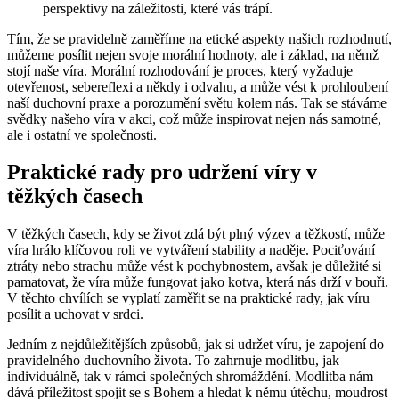
perspektivy na záležitosti, které vás trápí.
Tím, že se pravidelně zaměříme na etické aspekty našich rozhodnutí,
můžeme posílit nejen svoje morální hodnoty, ale i základ, na němž
stojí naše víra. Morální rozhodování je proces, který vyžaduje
otevřenost, sebereflexi a někdy i odvahu, a může vést k prohloubení
naší duchovní praxe a porozumění světu kolem nás. Tak se stáváme
svědky našeho víra v akci, což může inspirovat nejen nás samotné,
ale i ostatní ve společnosti.
Praktické rady pro udržení víry v
těžkých časech
V těžkých časech, kdy se život zdá být plný výzev a těžkostí, může
víra hrálo klíčovou roli ve vytváření stability a naděje. Pociťování
ztráty nebo strachu může vést k pochybnostem, avšak je důležité si
pamatovat, že víra může fungovat jako kotva, která nás drží v bouři.
V těchto chvílích se vyplatí zaměřit se na praktické rady, jak víru
posílit a uchovat v srdci.
Jedním z nejdůležitějších způsobů, jak si udržet víru, je zapojení do
pravidelného duchovního života. To zahrnuje modlitbu, jak
individuálně, tak v rámci společných shromáždění. Modlitba nám
dává příležitost spojit se s Bohem a hledat k němu útěchu, moudrost