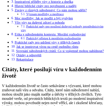
Inspirativní příběhy víry z historie a dneška
Hlavní biblické citáty pro povzbuzení a naději
Zprávy z různých náboženství: Co nám mohou sdělit?
Význam modlitby a meditace
Moc modlitby: Jak se modlit a být vyslyšen
Vliv víry na duševní zdraví a pohodu
Praktické rady pro posílení duševní pohody prostřednictvím
víry
Etika v náboženském kontextu: Morální rozhodování
Praktický přístup k morálním rozhodnutím
Praktické rady pro udržení víry v těžkých časech
Jak se inspirovat vírou na cestě osobního růstu
Srovnání náboženských citátů: Co si vzájemně mohou nabídnout?
Otázky a odpovědi
Rekapitulace
Citáty, které posilují víru v každodenním
životě
V každodenním životě se často setkáváme s výzvami, které mohou
zraňovat naši víru a odvahu. Citáty, které nám náboženství nabízí,
mohou sloužit jako maják naděje a útěchy v těžkých chvílích. Tyto
moudré verše, od prvotních biblických textů po moderní inspirativní
výroky, mohou povzbudit nejen nově věřící, ale i zkušené křesťany,