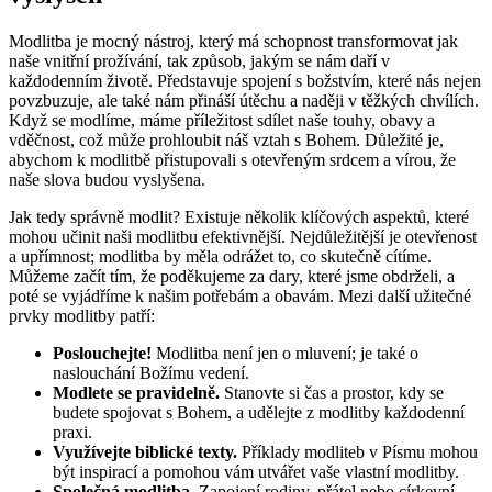
Modlitba je mocný nástroj, který má schopnost transformovat jak
naše vnitřní prožívání, tak způsob, jakým se nám daří v
každodenním životě. Představuje spojení s božstvím, které nás nejen
povzbuzuje, ale také nám přináší útěchu a naději v těžkých chvílích.
Když se modlíme, máme příležitost sdílet naše touhy, obavy a
vděčnost, což může prohloubit náš vztah s Bohem. Důležité je,
abychom k modlitbě přistupovali s otevřeným srdcem a vírou, že
naše slova budou vyslyšena.
Jak tedy správně modlit? Existuje několik klíčových aspektů, které
mohou učinit naši modlitbu efektivnější. Nejdůležitější je otevřenost
a upřímnost; modlitba by měla odrážet to, co skutečně cítíme.
Můžeme začít tím, že poděkujeme za dary, které jsme obdrželi, a
poté se vyjádříme k našim potřebám a obavám. Mezi další užitečné
prvky modlitby patří:
Poslouchejte!
Modlitba není jen o mluvení; je také o
naslouchání Božímu vedení.
Modlete se pravidelně.
Stanovte si čas a prostor, kdy se
budete spojovat s Bohem, a udělejte z modlitby každodenní
praxi.
Využívejte biblické texty.
Příklady modliteb v Písmu mohou
být inspirací a pomohou vám utvářet vaše vlastní modlitby.
Společná modlitba.
Zapojení rodiny, přátel nebo církevní