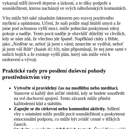
vykazují nižší úroveň deprese a úzkosti, a to díky podpoře a
sounáležitosti, kterou nacházejí ve svých náboženských komunitách.
Víra může být také zásadním faktorem pro rozvoj pozitivního
myšlení a optimismu. Učení, že naši potíže mají hlubší smysl a že
jsme pod ochranou vyšší moci, může jedincům poskytnout zdroj
pokoje a naděje. Tento pocit naděje je obzvlášť důležitý ve chvílích,
kdy se nám zdá, že všechno jde špatně. Například citáty z Bible,
jako „Neděste se, neboť já jsem s vámi; nenechte se vyděsit, neboť
já jsem váš Bůh“ (Isaiah 41:10), nám připomínají, že nej jsme sami v
našich bojích a že existuje vyšší plán, který nás může vést k
uzdravení a vývoji.
Praktické rady pro posílení duševní pohody
prostřednictvím víry
Vytvořte si pravidelný čas na modlitbu nebo meditaci.
Stanovte si každý den určité období, kdy se budete soustředit
na své duchovní spojení. Tento závazek může přinést
každodenní klid a stabilitu.
Zapojte se do církevní nebo komunitní aktivity.
Sdílení
víry s ostatními může posílit pocit sounáležitosti a poskytnout
emocionální podporu, co může být zvlášť cenné v těžkých
časech.