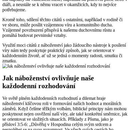
diáři, a neustále se k němu vracet v okamžicích, kdy to nejvíce
potřebujeme.
Kromě toho, sdílení těchto citátů s ostatními, například v rodině či
ve sboru, může posílit vzájemnou víru a komunitního ducha.
Vzájemné povzbuzení přispívá k našemu duchovnímu růstu a
pomáhá budovat pevninské vztahy.
Využití moci citátů z náboženství jako žádoucího nástroje k posílení
víry nám tedy poskytuje praktický způsob, jak se orientovat v
každodenním životě, ať už se jedná o momenty radosti, smutku či
zmatku.
Jak náboženství ovlivňuje naše
každodenní rozhodování
Ve světě plném každodenních rozhodnutí a dilemat hraje
náboženství klíčovou roli v formování našich hodnot a morálních
záměrů. Když čelíme těžkým volbám, biblické principy nám mohou
poskytnout nejen osvěžení naší víry, ale také konkrétní směrnice, jak
se orientovat ve složitých situacích. Příklady z Písma, jako je
přísloví 3:5-6: „Důvěřuj v Hospodina celým svým srdcem a
nespoléhej se na svou rozumnost. Ve všech svých cestách ho