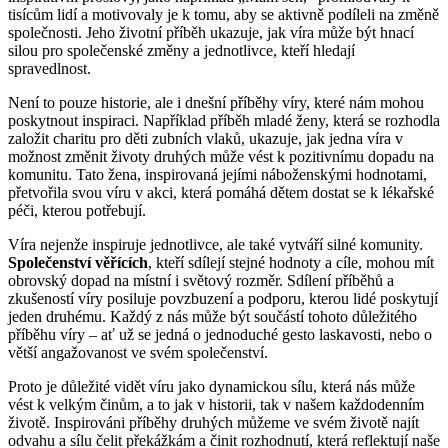
tisícům lidí a motivovaly je k tomu, aby se aktivně podíleli na změně
společnosti. Jeho životní příběh ukazuje, jak víra může být hnací
silou pro společenské změny a jednotlivce, kteří hledají
spravedlnost.
Není to pouze historie, ale i dnešní příběhy víry, které nám mohou
poskytnout inspiraci. Například příběh mladé ženy, která se rozhodla
založit charitu pro děti zubních vlaků, ukazuje, jak jedna víra v
možnost změnit životy druhých může vést k pozitivnímu dopadu na
komunitu. Tato žena, inspirovaná jejími náboženskými hodnotami,
přetvořila svou víru v akci, která pomáhá dětem dostat se k lékařské
péči, kterou potřebují.
Víra nejenže inspiruje jednotlivce, ale také vytváří silné komunity.
Společenství věřících
, kteří sdílejí stejné hodnoty a cíle, mohou mít
obrovský dopad na místní i světový rozměr. Sdílení příběhů a
zkušeností víry posiluje povzbuzení a podporu, kterou lidé poskytují
jeden druhému. Každý z nás může být součástí tohoto důležitého
příběhu víry – ať už se jedná o jednoduché gesto laskavosti, nebo o
větší angažovanost ve svém společenství.
Proto je důležité vidět víru jako dynamickou sílu, která nás může
vést k velkým činům, a to jak v historii, tak v našem každodenním
životě. Inspirováni příběhy druhých můžeme ve svém životě najít
odvahu a sílu čelit překážkám a činit rozhodnutí, která reflektují naše