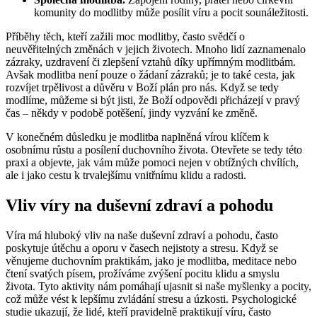
komunity do modlitby může posílit víru a pocit sounáležitosti.
Příběhy těch, kteří zažili moc modlitby, často svědčí o
neuvěřitelných změnách v jejich životech. Mnoho lidí zaznamenalo
zázraky, uzdravení či zlepšení vztahů díky upřímným modlitbám.
Avšak modlitba není pouze o žádaní zázraků; je to také cesta, jak
rozvíjet trpělivost a důvěru v Boží plán pro nás. Když se tedy
modlíme, můžeme si být jisti, že Boží odpovědi přicházejí v pravý
čas – někdy v podobě potěšení, jindy vyzvání ke změně.
V konečném důsledku je modlitba naplněná vírou klíčem k
osobnímu růstu a posílení duchovního života. Otevřete se tedy této
praxi a objevte, jak vám může pomoci nejen v obtížných chvílích,
ale i jako cestu k trvalejšímu vnitřnímu klidu a radosti.
Vliv víry na duševní zdraví a pohodu
Víra má hluboký vliv na naše duševní zdraví a pohodu, často
poskytuje útěchu a oporu v časech nejistoty a stresu. Když se
věnujeme duchovním praktikám, jako je modlitba, meditace nebo
čtení svatých písem, prožíváme zvýšení pocitu klidu a smyslu
života. Tyto aktivity nám pomáhají ujasnit si naše myšlenky a pocity,
což může vést k lepšímu zvládání stresu a úzkosti. Psychologické
studie ukazují, že lidé, kteří pravidelně praktikují víru, často