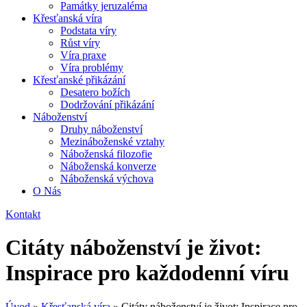
Památky jeruzaléma
Křesťanská víra
Podstata víry
Růst víry
Víra praxe
Víra problémy
Křesťanské přikázání
Desatero božích
Dodržování přikázání
Náboženství
Druhy náboženství
Mezináboženské vztahy
Náboženská filozofie
Náboženská konverze
Náboženská výchova
O Nás
Kontakt
Citáty náboženství je život:
Inspirace pro každodenní víru
Úvod
»
Křesťanská víra
»
Citáty náboženství je život: Inspirace pro