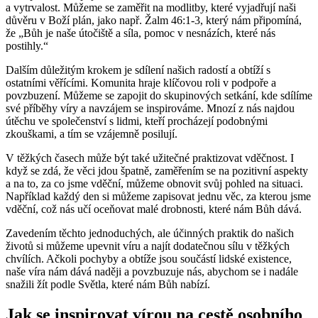
a vytrvalost. Můžeme se zaměřit na modlitby, které vyjadřují naši
důvěru v Boží plán, jako např. Žalm 46:1-3, který nám připomíná,
že „Bůh je naše útočiště a síla, pomoc v nesnázích, které nás
postihly.“
Dalším důležitým krokem je sdílení našich radostí a obtíží s
ostatními věřícími. Komunita hraje klíčovou roli v podpoře a
povzbuzení. Můžeme se zapojit do skupinových setkání, kde sdílíme
své příběhy víry a navzájem se inspirováme. Mnozí z nás najdou
útěchu ve společenství s lidmi, kteří procházejí podobnými
zkouškami, a tím se vzájemně posilují.
V těžkých časech může být také užitečné praktizovat vděčnost. I
když se zdá, že věci jdou špatně, zaměřením se na pozitivní aspekty
a na to, za co jsme vděční, můžeme obnovit svůj pohled na situaci.
Například každý den si můžeme zapisovat jednu věc, za kterou jsme
vděční, což nás učí oceňovat malé drobnosti, které nám Bůh dává.
Zavedením těchto jednoduchých, ale účinných praktik do našich
životů si můžeme upevnit víru a najít dodatečnou sílu v těžkých
chvílích. Ačkoli pochyby a obtíže jsou součástí lidské existence,
naše víra nám dává naději a povzbuzuje nás, abychom se i nadále
snažili žít podle Světla, které nám Bůh nabízí.
Jak se inspirovat vírou na cestě osobního