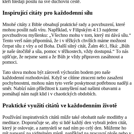
kteří hledají posilu na své duchovní cestě.
Inspirující citáty pro každodenní sílu
Mnohé citáty z Bible obsahují praktické rady a povzbuzení, které
mohou posílit naši víru. Například, v Filipským 4:13 najdeme
povzbudivou myšlenku: „Všechno mohu v tom, který mi dává sílu.“
Tento verš nám připomíná, že i v těžkých chvílích máme možnost
čerpat sílu z víry a od Boha. Další silný citát, Žalm 46:1, říká: „Bůh
je naše útočiště a síla, pomoc v těžkostech, vždy dostupná.“ To nás
ujišťuje, že nejsme sami a že Bůh je vždy připraven zasáhnout a
pomoci.
Tato slova mohou být zároveň výchozím bodem pro naše
každodenní rozhodování. Když se cítíme ztraceni nebo zasaženi
pochybnostmi, mohou nám tyto verše poskytnout potřebnou naději a
směr. Nabízí nám příležitost k zamyšlení nad našimi obavami a
pomáhají nám najít klid i v chaotických obdobích.
Praktické využití citátů ve každodenním životě
Používání inspirativních citátů může také obohatit naše modlitby a
meditace. Doporučuje se, aby si lidé každý den vybrali jeden citát,
který je oslovuje, a zamysleli se nad ním po celý den. Můžeme ho
mít napsaný na viditelném místě, například na pracovní ploše nebo v