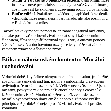
Studujte a uvažujte o biblických textech.
Čtení Písma může
inspirovat nové perspektivy a pohledy na vaše životní situace,
což může vést ke zklidnění a duševnímu pocitu vyrovnanosti.
Buďte vděční.
Praktikování vděčnosti, například skrze deník
vděčnosti, může nejen zlepšit vaši náladu, ale také posílit víru
v Boží dobrotu a milost.
Takové praktiky mohou pomoci nejen zahnat negativní myšlenky,
ale také posílit váš duchovní život a dodat smysl každodenním
činnostem, čímž se vytváří pozitivní cyklus víry a duševní pohody.
Věnování se víře a duchovnímu rozvoji se tedy může stát základním
kamenem zdravého a šťastného života.
Etika v náboženském kontextu: Morální
rozhodování
V dnešní době, kdy čelíme různým morálním dilematům, je důležité,
abychom se zamysleli nad tím, jak víra a náboženské přesvědčení
ovlivňují naše morální rozhodování. Věřit v něco většího, než jsme
my sami, poskytuje základ pro naše etické hodnoty a chování v
každodenním životě. Mnoho náboženství učí, že každé rozhodnutí
by mělo být provázeno úmyslem činit dobro a žít podle vyšších
principů, což je důležité nejen pro náš vlastní život, ale i pro širší
komunitu.