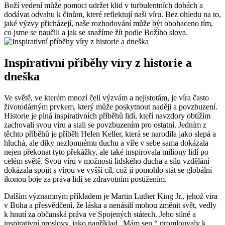
Boží vedení může pomoci udržet klid v turbulentních dobách a
dodávat odvahu k činům, které reflektují naši víru. Bez ohledu na to,
jaké výzvy přicházejí, naše rozhodování může být obohaceno tím,
co jsme se naučili a jak se snažíme žít podle Božího slova.
Inspirativní příběhy víry z historie a
dneška
Ve světě, ve kterém mnozí čelí výzvám a nejistotám, je víra často
životodárným prvkem, který může poskytnout naději a povzbuzení.
Historie je plná inspirativních příběhů lidí, kteří navzdory obtížím
zachovali svou víru a stali se povzbuzením pro ostatní. Jedním z
těchto příběhů je příběh Helen Keller, která se narodila jako slepá a
hluchá, ale díky nezlomnému duchu a víře v sebe sama dokázala
nejen překonat tyto překážky, ale také inspirovala miliony lidí po
celém světě. Svou víru v možnosti lidského ducha a sílu vzdělání
dokázala spojit s vírou ve vyšší cíl, což jí pomohlo stát se globální
ikonou boje za práva lidí se zdravotním postižením.
Dalším významným příkladem je Martin Luther King Jr., jehož víra
v Boha a přesvědčení, že láska a nenásilí mohou změnit svět, vedly
k hnutí za občanská práva ve Spojených státech. Jeho silné a
inspirativní proslovy, jako například „Mám sen,“ promlouvaly k