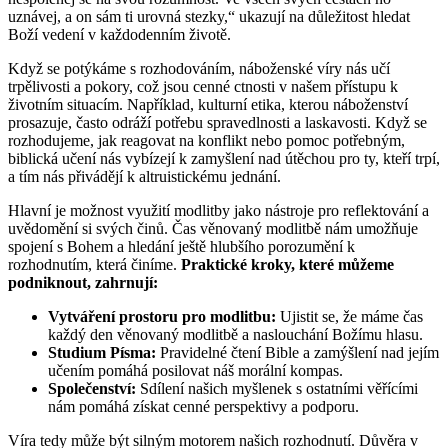
uznávej, a on sám ti urovná stezky,“ ukazují na důležitost hledat
Boží vedení v každodenním životě.
Když se potýkáme s rozhodováním, náboženské víry nás učí
trpělivosti a pokory, což jsou cenné ctnosti v našem přístupu k
životním situacím. Například, kulturní etika, kterou náboženství
prosazuje, často odráží potřebu spravedlnosti a laskavosti. Když se
rozhodujeme, jak reagovat na konflikt nebo pomoc potřebným,
biblická učení nás vybízejí k zamyšlení nad útěchou pro ty, kteří trpí,
a tím nás přivádějí k altruistickému jednání.
Hlavní je možnost využití modlitby jako nástroje pro reflektování a
uvědomění si svých činů. Čas věnovaný modlitbě nám umožňuje
spojení s Bohem a hledání ještě hlubšího porozumění k
rozhodnutím, která činíme.
Praktické kroky, které můžeme
podniknout, zahrnují:
Vytváření prostoru pro modlitbu:
Ujistit se, že máme čas
každý den věnovaný modlitbě a naslouchání Božímu hlasu.
Studium Písma:
Pravidelné čtení Bible a zamýšlení nad jejím
učením pomáhá posilovat náš morální kompas.
Společenství:
Sdílení našich myšlenek s ostatními věřícími
nám pomáhá získat cenné perspektivy a podporu.
Víra tedy může být silným motorem našich rozhodnutí. Důvěra v