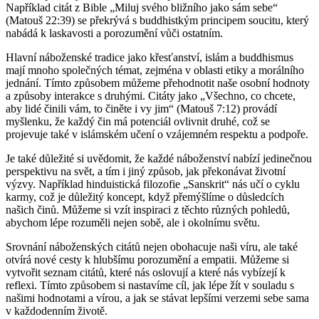
Například citát z Bible „Miluj svého bližního jako sám sebe“
(Matouš 22:39) se překrývá s buddhistkým principem soucitu, který
nabádá k laskavosti a porozumění vůči ostatním.
Hlavní náboženské tradice jako křesťanství, islám a buddhismus
mají mnoho společných témat, zejména v oblasti etiky a morálního
jednání. Tímto způsobem můžeme přehodnotit naše osobní hodnoty
a způsoby interakce s druhými. Citáty jako „Všechno, co chcete,
aby lidé činili vám, to činěte i vy jim“ (Matouš 7:12) provádí
myšlenku, že každý čin má potenciál ovlivnit druhé, což se
projevuje také v islámském učení o vzájemném respektu a podpoře.
Je také důležité si uvědomit, že každé náboženství nabízí jedinečnou
perspektivu na svět, a tím i jiný způsob, jak překonávat životní
výzvy. Například hinduistická filozofie „Sanskrit“ nás učí o cyklu
karmy, což je důležitý koncept, když přemýšlíme o důsledcích
našich činů. Můžeme si vzít inspiraci z těchto různých pohledů,
abychom lépe rozuměli nejen sobě, ale i okolnímu světu.
Srovnání náboženských citátů nejen obohacuje naši víru, ale také
otvírá nové cesty k hlubšímu porozumění a empatii. Můžeme si
vytvořit seznam citátů, které nás oslovují a které nás vybízejí k
reflexi. Tímto způsobem si nastavíme cíl, jak lépe žít v souladu s
našimi hodnotami a vírou, a jak se stávat lepšími verzemi sebe sama
v každodenním životě.