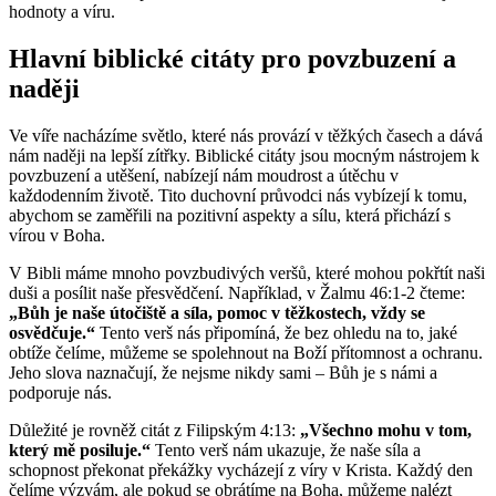
hodnoty a víru.
Hlavní biblické citáty pro povzbuzení a
naději
Ve víře nacházíme světlo, které nás provází v těžkých časech a dává
nám naději na lepší zítřky. Biblické citáty jsou mocným nástrojem k
povzbuzení a utěšení, nabízejí nám moudrost a útěchu v
každodenním životě. Tito duchovní průvodci nás vybízejí k tomu,
abychom se zaměřili na pozitivní aspekty a sílu, která přichází s
vírou v Boha.
V Bibli máme mnoho povzbudivých veršů, které mohou pokřtít naši
duši a posílit naše přesvědčení. Například, v Žalmu 46:1-2 čteme:
„Bůh je naše útočiště a síla, pomoc v těžkostech, vždy se
osvědčuje.“
Tento verš nás připomíná, že bez ohledu na to, jaké
obtíže čelíme, můžeme se spolehnout na Boží přítomnost a ochranu.
Jeho slova naznačují, že nejsme nikdy sami – Bůh je s námi a
podporuje nás.
Důležité je rovněž citát z Filipským 4:13:
„Všechno mohu v tom,
který mě posiluje.“
Tento verš nám ukazuje, že naše síla a
schopnost překonat překážky vycházejí z víry v Krista. Každý den
čelíme výzvám, ale pokud se obrátíme na Boha, můžeme nalézt