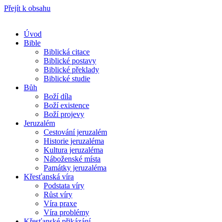
Přejít k obsahu
Úvod
Bible
Biblická citace
Biblické postavy
Biblické překlady
Biblické studie
Bůh
Boží díla
Boží existence
Boží projevy
Jeruzalém
Cestování jeruzalém
Historie jeruzaléma
Kultura jeruzaléma
Náboženské místa
Památky jeruzaléma
Křesťanská víra
Podstata víry
Růst víry
Víra praxe
Víra problémy
Křesťanské přikázání