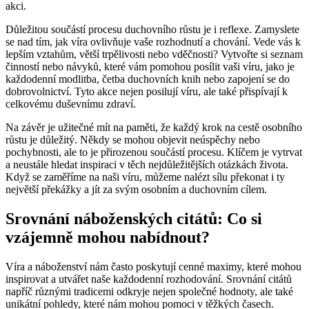
akci.
Důležitou součástí procesu duchovního růstu je i reflexe. Zamyslete
se nad tím, jak víra ovlivňuje vaše rozhodnutí a chování. Vede vás k
lepším vztahům, větší trpělivosti nebo vděčnosti? Vytvořte si seznam
činností nebo návyků, které vám pomohou posílit vaši víru, jako je
každodenní modlitba, četba duchovních knih nebo zapojení se do
dobrovolnictví. Tyto akce nejen posilují víru, ale také přispívají k
celkovému duševnímu zdraví.
Na závěr je užitečné mít na paměti, že každý krok na cestě osobního
růstu je důležitý. Někdy se mohou objevit neúspěchy nebo
pochybnosti, ale to je přirozenou součástí procesu. Klíčem je vytrvat
a neustále hledat inspiraci v těch nejdůležitějších otázkách života.
Když se zaměříme na naši víru, můžeme nalézt sílu překonat i ty
největší překážky a jít za svým osobním a duchovním cílem.
Srovnání náboženských citátů: Co si
vzájemně mohou nabídnout?
Víra a náboženství nám často poskytují cenné maximy, které mohou
inspirovat a utvářet naše každodenní rozhodování. Srovnání citátů
napříč různými tradicemi odkryje nejen společné hodnoty, ale také
unikátní pohledy, které nám mohou pomoci v těžkých časech.