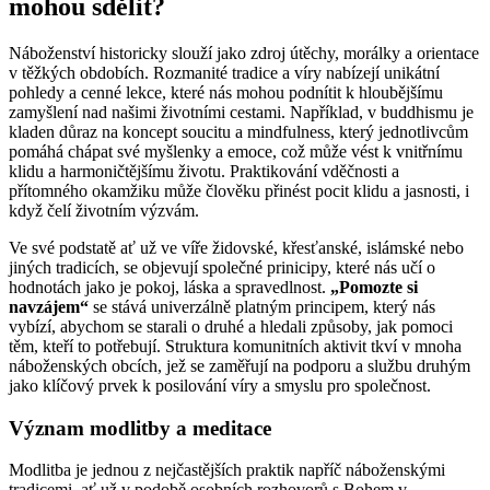
mohou sdělit?
Náboženství historicky slouží jako zdroj útěchy, morálky a orientace
v těžkých obdobích. Rozmanité tradice a víry nabízejí unikátní
pohledy a cenné lekce, které nás mohou podnítit k hloubějšímu
zamyšlení nad našimi životními cestami. Například, v buddhismu je
kladen důraz na koncept soucitu a mindfulness, který jednotlivcům
pomáhá chápat své myšlenky a emoce, což může vést k vnitřnímu
klidu a harmoničtějšímu životu. Praktikování vděčnosti a
přítomného okamžiku může člověku přinést pocit klidu a jasnosti, i
když čelí životním výzvám.
Ve své podstatě ať už ve víře židovské, křesťanské, islámské nebo
jiných tradicích, se objevují společné prinicipy, které nás učí o
hodnotách jako je pokoj, láska a spravedlnost.
„Pomozte si
navzájem“
se stává univerzálně platným principem, který nás
vybízí, abychom se starali o druhé a hledali způsoby, jak pomoci
těm, kteří to potřebují. Struktura komunitních aktivit tkví v mnoha
náboženských obcích, jež se zaměřují na podporu a službu druhým
jako klíčový prvek k posilování víry a smyslu pro společnost.
Význam modlitby a meditace
Modlitba je jednou z nejčastějších praktik napříč náboženskými
tradicemi, ať už v podobě osobních rozhovorů s Bohem v