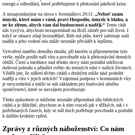
energii a odhodlání, které potřebujeme k překonání jakékoli krize.
A nezapomínejme na slova v Jeremiášovi 29:11:
„Neboť znám
úmysly, které mám s vámi, praví Hospodin, úmysly k blahu, a
ne ke zlému, abych vám dal budoucnost a naději.“
Tento citát
nás vyzývá, abychom nezapomínali na Boží záměr pro náš život. I
když se situace zdají beznadějné, Bůh má plán, který zahrnuje naši
naději a jeho vedení nás může neustále přivádět k lepšímu.
Vytvoření malého denního rituálu, při kterém si připomeneme tyto
verše, může posílit naši víru a povzbudit nás k překonávání denních
obtíží. Čtení a meditace nad těmito slovy nám pomáhá udržovat
duševní pohodu a přinášet světlo do temných míst v našich životech.
Věděli jste, že sdílení těchto citátů s druhými může také podnítit
naději a víru v jejich srdcích? Vzájemná podpora v komunitách víry
je neocenitelná a může se stát základem pro budování silného
společenství, které se navzájem povzbuzuje.
Tímto způsobem si můžeme neustále připomínat sílu biblických
citátů a je důležité, abychom se k nim vraceli jak v těžkých, tak i v
požehnaných časech, kdy se náš duch potřebuje povzbudit a podnítit
k dalším krokům vpřed.
Zprávy z různých náboženství: Co nám