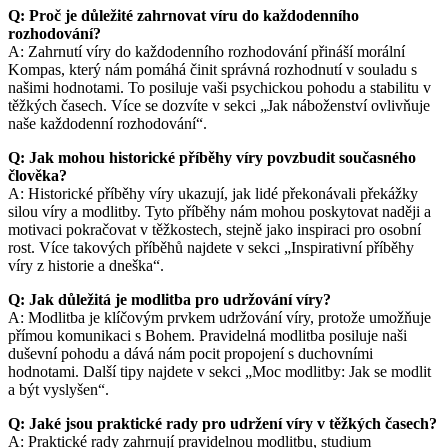
Q: Proč je důležité zahrnovat víru do každodenního
rozhodování?
A: Zahrnutí víry do každodenního rozhodování přináší morální
Kompas, který nám pomáhá činit správná rozhodnutí v souladu s
našimi hodnotami. To posiluje vaši psychickou pohodu a stabilitu v
těžkých časech. Více se dozvíte v sekci „Jak náboženství ovlivňuje
naše každodenní rozhodování“.
Q: Jak mohou historické příběhy víry povzbudit současného
člověka?
A: Historické příběhy víry ukazují, jak lidé překonávali překážky
silou víry a modlitby. Tyto příběhy nám mohou poskytovat naději a
motivaci pokračovat v těžkostech, stejně jako inspiraci pro osobní
rost. Více takových příběhů najdete v sekci „Inspirativní příběhy
víry z historie a dneška“.
Q: Jak důležitá je modlitba pro udržování víry?
A: Modlitba je klíčovým prvkem udržování víry, protože umožňuje
přímou komunikaci s Bohem. Pravidelná modlitba posiluje naši
duševní pohodu a dává nám pocit propojení s duchovními
hodnotami. Další tipy najdete v sekci „Moc modlitby: Jak se modlit
a být vyslyšen“.
Q: Jaké jsou praktické rady pro udržení víry v těžkých časech?
A: Praktické rady zahrnují pravidelnou modlitbu, studium