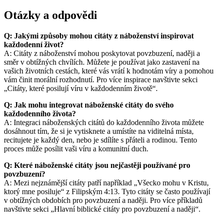
Otázky a odpovědi
Q: Jakými způsoby mohou citáty z náboženství inspirovat
každodenní život?
A: Citáty z náboženství mohou poskytovat povzbuzení, naději a
směr v obtížných chvílích. Můžete je používat jako zastavení na
vašich životních cestách, které vás vrátí k hodnotám víry a pomohou
vám činit morální rozhodnutí. Pro více inspirace navštivte sekci
„Citáty, které posilují víru v každodenním životě“.
Q: Jak mohu integrovat náboženské citáty do svého
každodenního života?
A: Integraci náboženských citátů do každodenního života můžete
dosáhnout tím, že si je vytisknete a umístíte na viditelná místa,
recitujete je každý den, nebo je sdílíte s přáteli a rodinou. Tento
proces může posílit vaši víru a komunitní duch.
Q: Které náboženské citáty jsou nejčastěji používané pro
povzbuzení?
A: Mezi nejznámější citáty patří například „Všecko mohu v Kristu,
ktorý mne posiluje“ z Filipským 4:13. Tyto citáty se často používají
v obtížných obdobích pro povzbuzení a naději. Pro více příkladů
navštivte sekci „Hlavní biblické citáty pro povzbuzení a naději“.