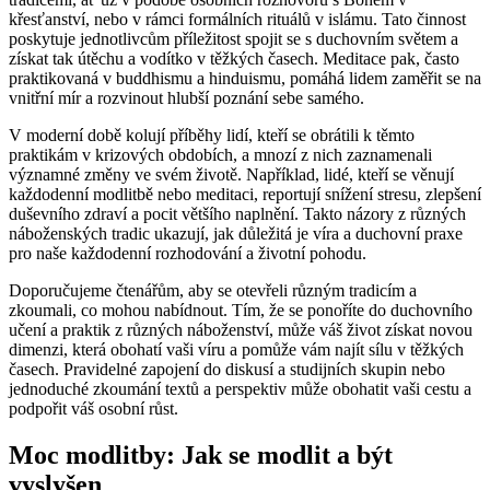
křesťanství, nebo v rámci formálních rituálů v islámu. Tato činnost
poskytuje jednotlivcům příležitost spojit se s duchovním světem a
získat tak útěchu a vodítko v těžkých časech. Meditace pak, často
praktikovaná v buddhismu a hinduismu, pomáhá lidem zaměřit se na
vnitřní mír a rozvinout hlubší poznání sebe samého.
V moderní době kolují příběhy lidí, kteří se obrátili k těmto
praktikám v krizových obdobích, a mnozí z nich zaznamenali
významné změny ve svém životě. Například, lidé, kteří se věnují
každodenní modlitbě nebo meditaci, reportují snížení stresu, zlepšení
duševního zdraví a pocit většího naplnění. Takto názory z různých
náboženských tradic ukazují, jak důležitá je víra a duchovní praxe
pro naše každodenní rozhodování a životní pohodu.
Doporučujeme čtenářům, aby se otevřeli různým tradicím a
zkoumali, co mohou nabídnout. Tím, že se ponoříte do duchovního
učení a praktik z různých náboženství, může váš život získat novou
dimenzi, která obohatí vaši víru a pomůže vám najít sílu v těžkých
časech. Pravidelné zapojení do diskusí a studijních skupin nebo
jednoduché zkoumání textů a perspektiv může obohatit vaši cestu a
podpořit váš osobní růst.
Moc modlitby: Jak se modlit a být
vyslyšen