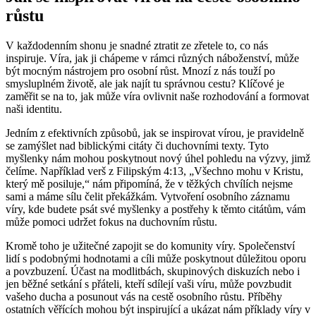
růstu
V každodenním shonu je snadné ztratit ze zřetele to, co nás
inspiruje. Víra, jak ji chápeme v rámci různých náboženství, může
být mocným nástrojem pro osobní růst. Mnozí z nás touží po
smysluplném životě, ale jak najít tu správnou cestu? Klíčové je
zaměřit se na to, jak může víra ovlivnit naše rozhodování a formovat
naši identitu.
Jedním z efektivních způsobů, jak se inspirovat vírou, je pravidelně
se zamýšlet nad biblickými citáty či duchovními texty. Tyto
myšlenky nám mohou poskytnout nový úhel pohledu na výzvy, jimž
čelíme. Například verš z Filipským 4:13, „Všechno mohu v Kristu,
který mě posiluje,“ nám připomíná, že v těžkých chvílích nejsme
sami a máme sílu čelit překážkám. Vytvoření osobního záznamu
víry, kde budete psát své myšlenky a postřehy k těmto citátům, vám
může pomoci udržet fokus na duchovním růstu.
Kromě toho je užitečné zapojit se do komunity víry. Společenství
lidí s podobnými hodnotami a cíli může poskytnout důležitou oporu
a povzbuzení. Účast na modlitbách, skupinových diskuzích nebo i
jen běžné setkání s přáteli, kteří sdílejí vaši víru, může povzbudit
vašeho ducha a posunout vás na cestě osobního růstu. Příběhy
ostatních věřících mohou být inspirující a ukázat nám příklady víry v