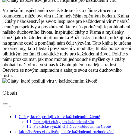
V dnešním uspěchaném světě, kde se často cítíme ztraceni a
osamoceni, může být víra naším největším opěrným bodem. Kniha
„Citáty náboženství je život: Inspirace pro každodenní víru“ nabízí
cenné perspektivy a povzbuzení, které nás podněcují k prohloubení
našeho duchovního života. Inspirující citáty z Písma a myšlenky
slouží jako každodenní připomínka Boží lásky a milosti, udržují nás
na správné cestě a pomáhají nám čelit výzvám. Tato kniha je určena
pro všechny, kdo hledají povzbuzení v modlitbě, hlubší porozumění
biblickým textům či praktické rady pro každodenní život. Pojďte s
námi prozkoumat, jak moc mohou jednoduché myšlenky a citáty
obohatit naši víru a vést nás k životu plnému naděje a radosti.
Otevřete se novým inspiracím a zahajte svou cestu duchovního
růstu.
Obsah
Citáty, které posilují víru v každodenním životě
Inspirující citáty pro každodenní sílu
Praktické využití citátů ve každodenním životě
Jak náboženství ovlivňuje naše každodenní rozhodování