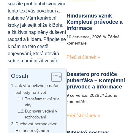
snažíte prohloubit svou víru,
tento text vás povzbudí a
Hinduismus vznik –
nabídne Vám konkrétní
Kompletní průvodce a
kroky jak sejít blíže k Bohu
informace
a žít život naplněný duševní
10 července, 2026
Žádné
radostí a klidem. Připojte se
komentáře
k nám na této cestě
objevování, která otevírá
Přečíst článek »
srdce a umění žít ve víře.
Desatero pro rodiče
Obsah
puberťáka – Kompletní
Jak víra ovlivňuje naše
průvodce a informace
pohledy na život
9 července, 2026
Žádné
Transformativní síla
komentáře
víry
Duchovní vedení v
Přečíst článek »
rozhodování
Duchovní perspektiva:
Historie a význam
Biblické postavy –