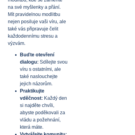
na své myšlenky a přání.
Mít pravidelnou modlitbu
nejen posiluje vaši víru, ale
také vás připravuje čelit
každodennímu stresu a
výzvám.
Buďte otevření
dialogu:
Sdílejte svou
víru s ostatními, ale
také naslouchejte
jejich názorům.
Praktikujte
vděčnost:
Každý den
si najděte chvíli,
abyste poděkovali za
vládu a požehnání,
která máte.
Vytvářejte komunitu: