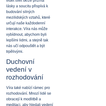
vidět svět skrze prizma
lásky a soucitu přispívá k
budování silných
mezilidských vztahů, které
určují naše každodenní
interakce. Víra nás může
vybídnout, abychom byli
lepšími lidmi, a stejně tak
nás učí odpouštět a být
trpělivými.
Duchovní
vedení v
rozhodování
Víra také nabízí rámec pro
rozhodování. Mnozí lidé se
obracejí k modlitbě a
meditaci, aby hledali vedení