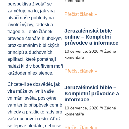
komentáře
perspektiva života“ se
zaměřuje na to, jak víra
Přečíst článek »
utváří naše pohledy na
životní výzvy, radosti a
Jeruzalémská bible
tragedie. Tento článek
online – Kompletní
provede čtenáře hlubokým
průvodce a informace
prozkoumáním biblických
10 července, 2026
Žádné
principů a duchovních
komentáře
aplikací, které pomáhají
nalézt klid v bouřlivém moři
Přečíst článek »
každodenní existence.
Chcete-li se dozvědět, jak
Jeruzalémská bible –
víra může ovlivnit vaše
Kompletní průvodce a
vnímání světa, poskytne
informace
vám tento příspěvek cenné
10 července, 2026
Žádné
vhledy a praktické rady pro
komentáře
vaši duchovní cestu. Ať už
se teprve hledáte, nebo se
Přečíst článek »