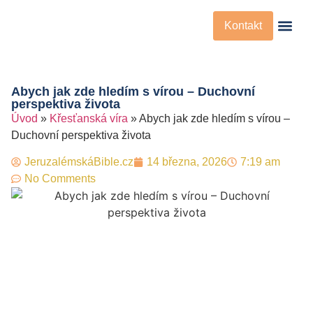
Kontakt
Křesťanská Víra
Křesťanské Př
Abych jak zde hledím s vírou – Duchovní
perspektiva života
Úvod
»
Křesťanská víra
»
Abych jak zde hledím s vírou –
Duchovní perspektiva života
JeruzalémskáBible.cz
14 března, 2026
7:19 am
No Comments