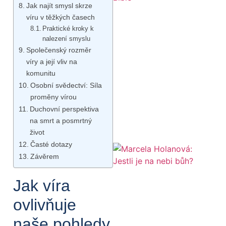
Jak najít smysl skrze
víru v těžkých časech
Praktické kroky k
nalezení smyslu
Společenský rozměr
víry a její vliv na
komunitu
Osobní svědectví: Síla
proměny vírou
Duchovní perspektiva
na smrt a posmrtný
život
Časté dotazy
Závěrem
Jak víra
ovlivňuje
naše pohledy