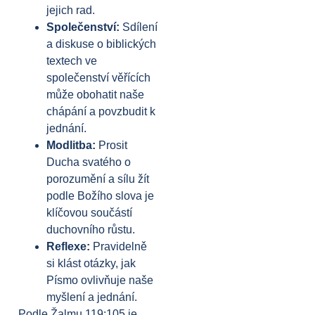
jejich rad.
Společenství:
Sdílení
a diskuse o biblických
textech ve
společenství věřících
může obohatit naše
chápání a povzbudit k
jednání.
Modlitba:
Prosit
Ducha svatého o
porozumění a sílu žít
podle Božího slova je
klíčovou součástí
duchovního růstu.
Reflexe:
Pravidelně
si klást otázky, jak
Písmo ovlivňuje naše
myšlení a jednání.
Podle Žalmu 119:105 je