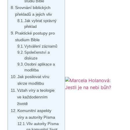
studiu Bible
Srovnání biblických
překladů a jejich vliv
Jak vybrat správný
překlad
Praktické postupy pro
studium Bible
Vytváření záznamů
Společenství a
diskuze
Osobní aplikace a
modlitba
Jak posilovat víru
skrze modlitbu
Vztah víry a teologie
ve každodenním
životě
Komunitní aspekty
víry a autority Písma
Vliv autority Písma
na komunitní život