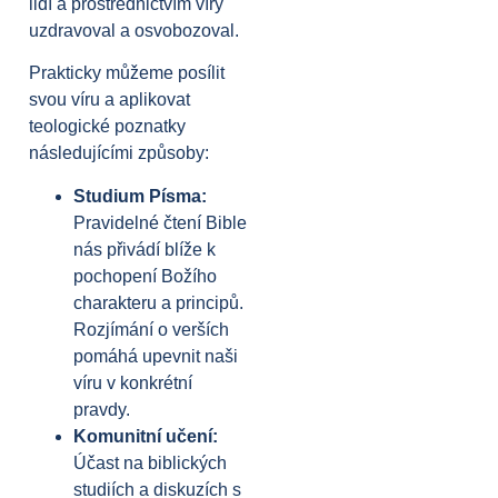
lidí a prostřednictvím víry
uzdravoval a osvobozoval.
Prakticky můžeme posílit
svou víru a aplikovat
teologické poznatky
následujícími způsoby:
Studium Písma:
Pravidelné čtení Bible
nás přivádí blíže k
pochopení Božího
charakteru a principů.
Rozjímání o verších
pomáhá upevnit naši
víru v konkrétní
pravdy.
Komunitní učení:
Účast na biblických
studiích a diskuzích s