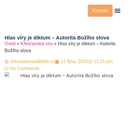
Kontakt
Křesťanská Víra
Křesťanské Př
Hlas víry je diktum – Autorita Božího slova
Úvod
»
Křesťanská víra
»
Hlas víry je diktum – Autorita
Božího slova
JeruzalémskáBible.cz
12 října, 2025
11:15 pm
No Comments