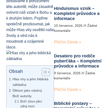
dostáváme k porozumění
této autoritě, může zásadně
Hinduismus vznik –
ovlivnit náš vztah k Bohu a
Kompletní průvodce a
k druhým lidem. Pojďme
informace
společně prozkoumat, jak
10 července, 2026
Žádné
může Hlas víry osvětlit naše
komentáře
životy a vést nás k
moudrosti a vzájemné
Přečíst článek »
lásce.
Desatero pro rodiče
puberťáka – Kompletní
průvodce a informace
Obsah
9 července, 2026
Žádné
komentáře
Hlas víry a jeho biblická
základna
Přečíst článek »
Diktum jako nástroj
Boží autority
Boží slovo jako
Biblické postavy –
zdroj moci