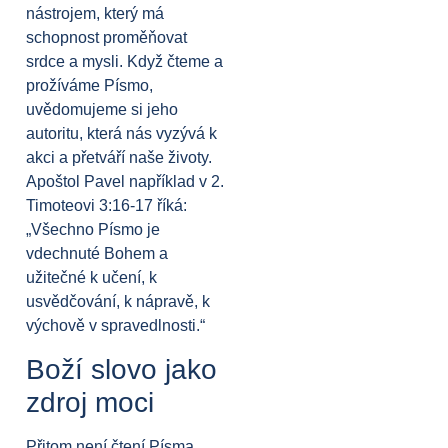
nástrojem, který má
schopnost proměňovat
srdce a mysli. Když čteme a
prožíváme Písmo,
uvědomujeme si jeho
autoritu, která nás vyzývá k
akci a přetváří naše životy.
Apoštol Pavel například v 2.
Timoteovi 3:16-17 říká:
„Všechno Písmo je
vdechnuté Bohem a
užitečné k učení, k
usvědčování, k nápravě, k
výchově v spravedlnosti.“
Boží slovo jako
zdroj moci
Přitom není čtení Písma