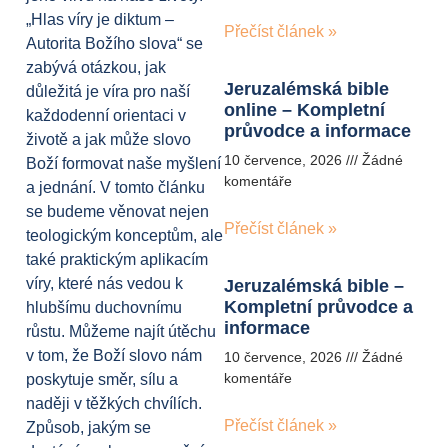
„Hlas víry je diktum –
Přečíst článek »
Autorita Božího slova“ se
zabývá otázkou, jak
Jeruzalémská bible
důležitá je víra pro naší
online – Kompletní
každodenní orientaci v
průvodce a informace
životě a jak může slovo
10 července, 2026
Žádné
Boží formovat naše myšlení
komentáře
a jednání. V tomto článku
se budeme věnovat nejen
Přečíst článek »
teologickým konceptům, ale
také praktickým aplikacím
víry, které nás vedou k
Jeruzalémská bible –
Kompletní průvodce a
hlubšímu duchovnímu
informace
růstu. Můžeme najít útěchu
v tom, že Boží slovo nám
10 července, 2026
Žádné
komentáře
poskytuje směr, sílu a
naději v těžkých chvílích.
Přečíst článek »
Způsob, jakým se