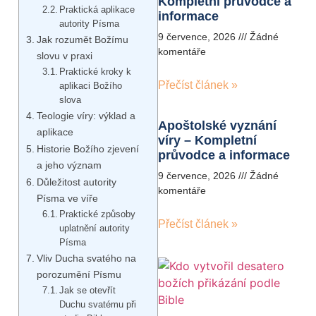
Kompletní průvodce a
Praktická aplikace
informace
autority Písma
9 července, 2026
Žádné
Jak rozumět Božímu
komentáře
slovu v praxi
Praktické kroky k
Přečíst článek »
aplikaci Božího
slova
Teologie víry: výklad a
Apoštolské vyznání
aplikace
víry – Kompletní
Historie Božího zjevení
průvodce a informace
a jeho význam
9 července, 2026
Žádné
Důležitost autority
komentáře
Písma ve víře
Praktické způsoby
Přečíst článek »
uplatnění autority
Písma
Vliv Ducha svatého na
porozumění Písmu
Jak se otevřít
Duchu svatému při