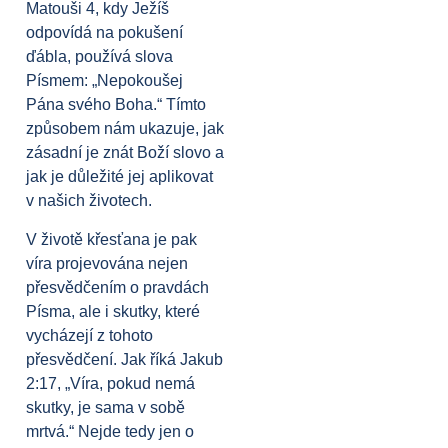
Matouši 4, kdy Ježíš
odpovídá na pokušení
ďábla, používá slova
Písmem: „Nepokoušej
Pána svého Boha.“ Tímto
způsobem nám ukazuje, jak
zásadní je znát Boží slovo a
jak je důležité jej aplikovat
v našich životech.
V životě křesťana je pak
víra projevována nejen
přesvědčením o pravdách
Písma, ale i skutky, které
vycházejí z tohoto
přesvědčení. Jak říká Jakub
2:17, „Víra, pokud nemá
skutky, je sama v sobě
mrtvá.“ Nejde tedy jen o