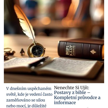
Nenechte Si Ujít:
V dnešním uspěchaném
Postavy z bible –
světě, kde je vedení často
Kompletní průvodce a
zaměňováno se silou
informace
nebo mocí, je důležité