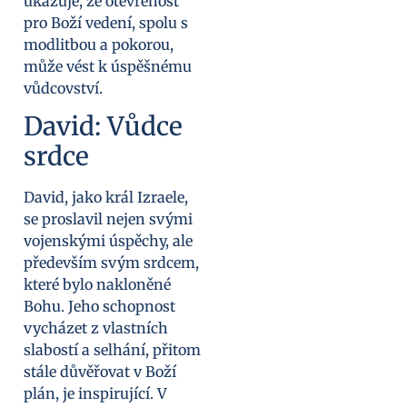
ukazuje, že otevřenost
pro Boží vedení, spolu s
modlitbou a pokorou,
může vést k úspěšnému
vůdcovství.
David: Vůdce
srdce
David, jako král Izraele,
se proslavil nejen svými
vojenskými úspěchy, ale
především svým srdcem,
které bylo nakloněné
Bohu. Jeho schopnost
vycházet z vlastních
slabostí a selhání, přitom
stále důvěřovat v Boží
plán, je inspirující. V