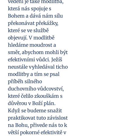
vedení je také modlitba,
která nás spojuje s
Bohem a dává nám sílu
překonávat překážky,
které se ve službě
objevují. V modlitbě
hledáme moudrost a
směr, abychom mohli být
efektivními vůdci. Ježíš
neustále vyhledával ticho
modlitby a tím se psal
příběh silného
duchovního vůdcovství,
které čelilo zkouškám s
důvěrou v Boží plán.
Když se budeme snažit
praktikovat tuto závislost
na Bohu, přivede nás to k
větší pokorné efektivitě v