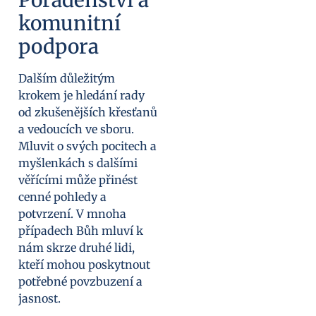
Poradenství a
komunitní
podpora
Dalším důležitým
krokem je hledání rady
od zkušenějších křesťanů
a vedoucích ve sboru.
Mluvit o svých pocitech a
myšlenkách s dalšími
věřícími může přinést
cenné pohledy a
potvrzení. V mnoha
případech Bůh mluví k
nám skrze druhé lidi,
kteří mohou poskytnout
potřebné povzbuzení a
jasnost.