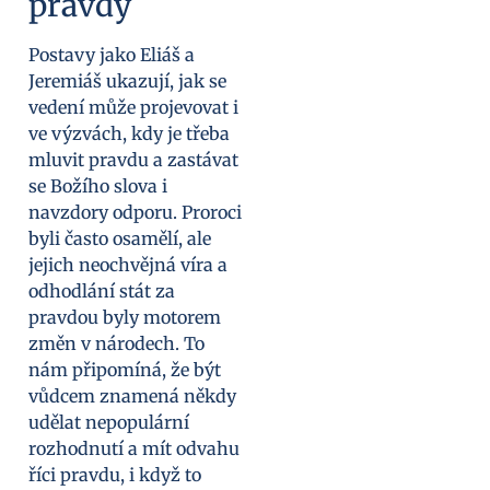
pravdy
Postavy jako Eliáš a
Jeremiáš ukazují, jak se
vedení může projevovat i
ve výzvách, kdy je třeba
mluvit pravdu a zastávat
se Božího slova i
navzdory odporu. Proroci
byli často osamělí, ale
jejich neochvějná víra a
odhodlání stát za
pravdou byly motorem
změn v národech. To
nám připomíná, že být
vůdcem znamená někdy
udělat nepopulární
rozhodnutí a mít odvahu
říci pravdu, i když to