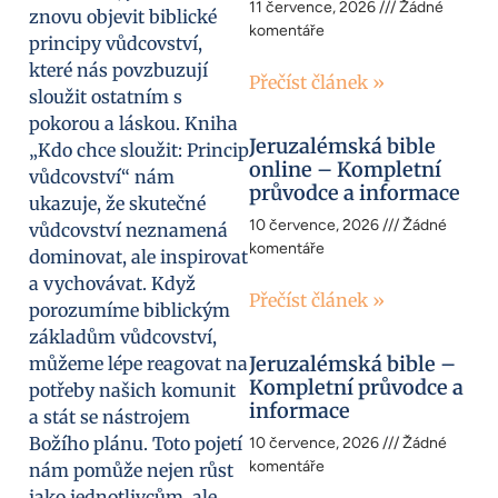
11 července, 2026
Žádné
znovu objevit biblické
komentáře
principy vůdcovství,
které nás povzbuzují
Přečíst článek »
sloužit ostatním s
pokorou a láskou. Kniha
Jeruzalémská bible
„Kdo chce sloužit: Princip
online – Kompletní
vůdcovství“ nám
průvodce a informace
ukazuje, že skutečné
10 července, 2026
Žádné
vůdcovství neznamená
komentáře
dominovat, ale inspirovat
a vychovávat. Když
Přečíst článek »
porozumíme biblickým
základům vůdcovství,
Jeruzalémská bible –
můžeme lépe reagovat na
Kompletní průvodce a
potřeby našich komunit
informace
a stát se nástrojem
Božího plánu. Toto pojetí
10 července, 2026
Žádné
komentáře
nám pomůže nejen růst
jako jednotlivcům, ale