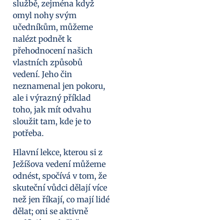
službě, zejména když
omyl nohy svým
učedníkům, můžeme
nalézt podnět k
přehodnocení našich
vlastních způsobů
vedení. Jeho čin
neznamenal jen pokoru,
ale i výrazný příklad
toho, jak mít odvahu
sloužit tam, kde je to
potřeba.
Hlavní lekce, kterou si z
Ježíšova vedení můžeme
odnést, spočívá v tom, že
skuteční vůdci dělají více
než jen říkají, co mají lidé
dělat; oni se aktivně