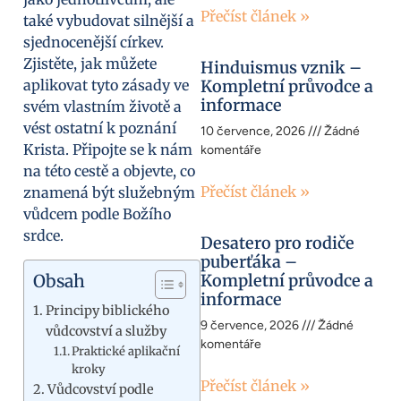
Přečíst článek »
také vybudovat silnější a
sjednocenější církev.
Zjistěte, jak můžete
Hinduismus vznik –
aplikovat tyto zásady ve
Kompletní průvodce a
informace
svém vlastním životě a
vést ostatní k poznání
10 července, 2026
Žádné
Krista. Připojte se k nám
komentáře
na této cestě a objevte, co
Přečíst článek »
znamená být služebným
vůdcem podle Božího
srdce.
Desatero pro rodiče
puberťáka –
Obsah
Kompletní průvodce a
informace
Principy biblického
9 července, 2026
Žádné
vůdcovství a služby
komentáře
Praktické aplikační
kroky
Přečíst článek »
Vůdcovství podle