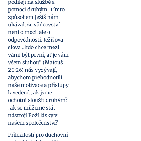
podílejí na službě a
pomoci druhým. Tímto
způsobem Ježíš nám
ukázal, že vůdcovství
není o moci, ale o
odpovědnosti. Ježíšova
slova „kdo chce mezi
vámi být první, ať je vám
všem sluhou“ (Matouš
20:26) nás vyzývají,
abychom přehodnotili
naše motivace a přístupy
k vedení. Jak jsme
ochotni sloužit druhým?
Jak se můžeme stát
nástroji Boží lásky v
našem společenství?
Příležitostí pro duchovní