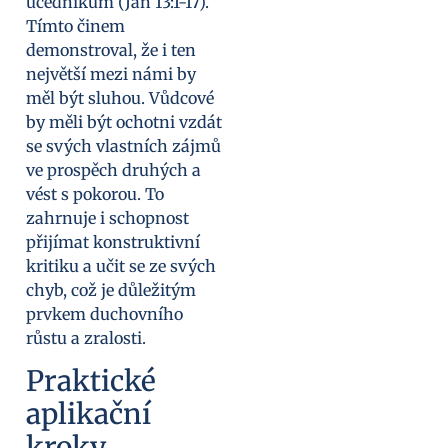
učedníkům (Jan 13:1-17).
Tímto činem
demonstroval, že i ten
největší mezi námi by
měl být sluhou. Vůdcové
by měli být ochotni vzdát
se svých vlastních zájmů
ve prospěch druhých a
vést s pokorou. To
zahrnuje i schopnost
přijímat konstruktivní
kritiku a učit se ze svých
chyb, což je důležitým
prvkem duchovního
růstu a zralosti.
Praktické
aplikační
kroky