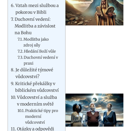
Vztah mezi službou a
pokorou v Bibli
Duchovní vedení:
Modlitba a závislost
na Bohu
Modlitba jako
zdroj síly
Hledání Boží vůle
Duchovní vedení v
praxi
Je důležité týmové
vůdcovství?
Kritické překážky v
biblickém vůdcovství
Vůdcovství a služba
v moderním světě
Praktické tipy pro
moderní
vůdcovství
Otázky a odpovědi