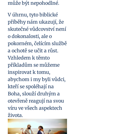
může být nepohodlné.
V úhrnu, tyto biblické
příběhy nám ukazují, že
skutečné vůdcovství není
o dokonalosti, ale o
pokorném, čelícím službě
a ochotě se učit a růst.
Vzhledem k těmto
příkladům se můžeme
inspirovat k tomu,
abychom i my byli vůdci,
kteří se spoléhají na
Boha, slouží druhým a
otevřeně reagují na svou
víru ve všech aspektech
života.