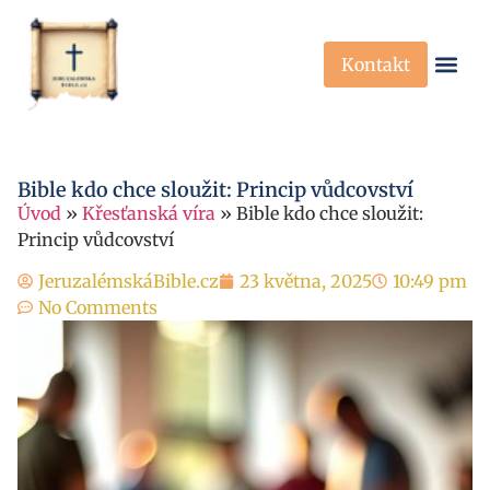
Kontakt
Křesťanská Víra
Křesťanské P
Bible kdo chce sloužit: Princip vůdcovství
Úvod
»
Křesťanská víra
»
Bible kdo chce sloužit:
Princip vůdcovství
JeruzalémskáBible.cz
23 května, 2025
10:49 pm
No Comments