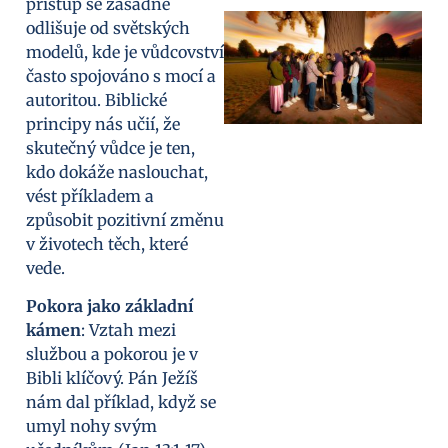
přístup se zásadně
odlišuje od světských
modelů, kde je vůdcovství
často spojováno s mocí a
autoritou. Biblické
principy nás učií, že
skutečný vůdce je ten,
kdo dokáže naslouchat,
vést příkladem a
způsobit pozitivní změnu
v životech těch, které
vede.
Pokora jako základní
kámen
: Vztah mezi
službou a pokorou je v
Bibli klíčový. Pán Ježíš
nám dal příklad, když se
umyl nohy svým