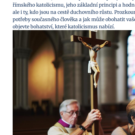
římského katolicismu, jeho základní principi a hodno
ale i ty, kdo jsou na cestě duchovního růstu. Prozko
potřeby současného člověka a jak může obohatit vaše
objevte bohatství, které katolicismus nabízí.