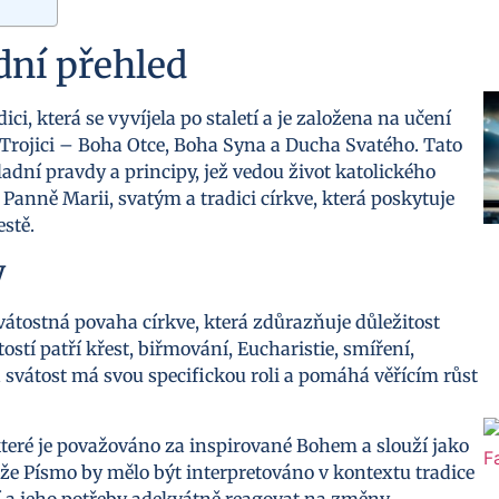
adní přehled
i, která se vyvíjela po staletí a je založena na učení
 v Trojici – Boha Otce, Boha Syna a Ducha Svatého. Tato
ladní pravdy a principy, jež vedou život katolického
 Panně Marii, svatým a tradici církve, která poskytuje
stě.
y
svátostná povaha církve, která zdůrazňuje důležitost
ostí patří křest, biřmování, Eucharistie, smíření,
vátost má svou specifickou roli a pomáhá věřícím růst
eré je považováno za inspirované Bohem a slouží jako
, že Písmo by mělo být interpretováno v kontextu tradice
ví a jeho potřeby adekvátně reagovat na změny