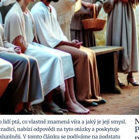
N
idí ptá, co vlastně znamená víra a jaký je její smysl.
P
tradicí, nabízí odpovědi na tyto otázky a poskytuje
sluplněji. V tomto článku se podíváme na podstatu
p