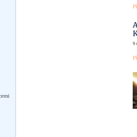
P
A
K
9
P
icemi