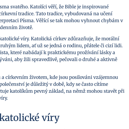
ma svatého. Katolíci věří, že Bible je inspirované
církevní tradice. Tato tradice, vybudovaná na učení
nterpretaci Písma. Věřící se tak mohou vyhnout chybám v
odenním životě.
atolické víry. Katolická církev zdůrazňuje, že morální
hým lidem, ať už se jedná o rodinu, přátele či cizí lidi.
rista, které nabádají k praktickému prožívání lásky a
ýváni, aby žili spravedlivě, pečovali o druhé a aktivně
u a církevním životem, kde jsou posilováni vzájemnou
olečenství je důležitý v době, kdy se často cítíme
oskytuje katolíkům pevný základ, na němž mohou stavět při
íry.
katolické víry