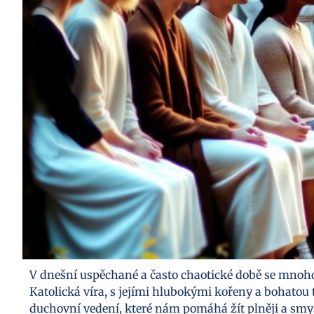
V dnešní uspěchané a často chaotické době se mnoho l
Katolická víra, s jejími hlubokými kořeny a bohatou 
duchovní vedení, které nám pomáhá žít plněji a smy