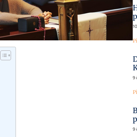
H
p
1
P
D
K
9
P
B
p
9