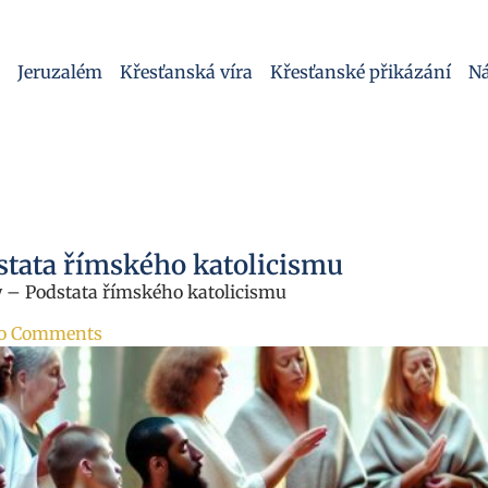
Jeruzalém
Křesťanská víra
Křesťanské přikázání
Ná
stata římského katolicismu
y – Podstata římského katolicismu
o Comments