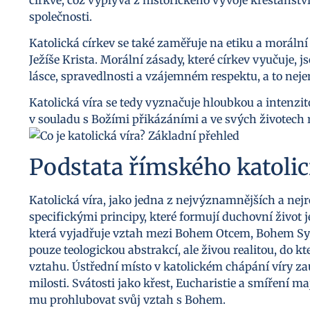
společnosti.
Katolická církev se také zaměřuje na etiku a morální
Ježíše Krista. Morální zásady, které církev vyučuje, 
lásce, spravedlnosti a vzájemném respektu, a to neje
Katolická víra se tedy vyznačuje hloubkou a intenzitou
v souladu s Božími přikázáními a ve svých životech r
Podstata římského katolic
Katolická víra, jako jedna z nejvýznamnějších a nejr
specifickými principy, které formují duchovní život je
která vyjadřuje vztah mezi Bohem Otcem, Bohem Sy
pouze teologickou abstrakcí, ale živou realitou, do k
vztahu. Ústřední místo v katolickém chápání víry zau
milosti. Svátosti jako křest, Eucharistie a smíření m
mu prohlubovat svůj vztah s Bohem.