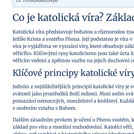
To nejdůležitější
Co je katolická víra? Zákl
Katolická víra představuje bohatou a různorodou tradic
Ježíše Krista a svatého Písma. Její podstatou je víra
víra je vyjádřena ve vyznání víry, které obsahuje zák
věřícího. Klíčovými rysy katolicismu jsou také úcta k
věřícím vedení a zpětnou vazbu na jejich duchovní ce
Klíčové principy katolické vír
Jedním z nejdůležitějších principů katolické víry je 
svátostí jako prostředků Boží milosti. Mezi sedm svát
pomazání nemocných, manželství a kněžství. Každá s
v osobním vztahu s Bohem.
Dalším zásadním prvkem je učení o Písmu svatém, kt
základ pro víru a morální rozhodování. Katolíci věří
církve, což vyplývá z historického vývoje křesťanst