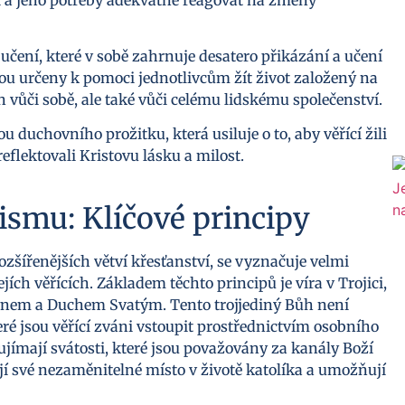
 učení, které v sobě zahrnuje desatero přikázání a učení
jsou určeny k pomoci jednotlivcům žít život založený na
n vůči sobě, ale také vůči celému lidskému společenství.
 duchovního prožitku, která usiluje o to, aby věřící žili
eflektovali Kristovu lásku a milost.
ismu: Klíčové principy
ozšířenějších větví křesťanství, se vyznačuje velmi
jích věřících. Základem těchto principů je víra v Trojici,
nem a Duchem Svatým. Tento trojjediný Bůh není
teré jsou věřící zváni vstoupit prostřednictvím osobního
jímají svátosti, které jsou považovány za kanály Boží
ají své nezaměnitelné místo v životě katolíka a umožňují