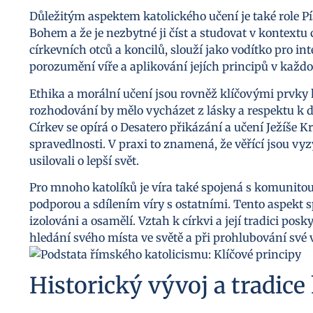
Důležitým aspektem katolického učení je také role Pís
Bohem a že je nezbytné ji číst a studovat v kontextu 
církevních otců a koncilů, slouží jako vodítko pro i
porozumění víře a aplikování jejích principů v každ
Ethika a morální učení jsou rovněž klíčovými prvky k
rozhodování by mělo vycházet z lásky a respektu k dru
Církev se opírá o Desatero přikázání a učení Ježíše K
spravedlnosti. V praxi to znamená, že věřící jsou vyz
usilovali o lepší svět.
Pro mnoho katolíků je víra také spojená s komunito
podporou a sdílením víry s ostatními. Tento aspekt sp
izolováni a osamělí. Vztah k církvi a její tradici p
hledání svého místa ve světě a při prohlubování své v
Historický vývoj a tradice 