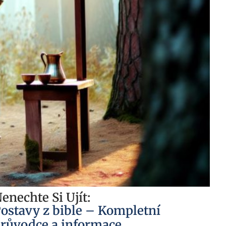
enechte Si Ujít:
ostavy z bible – Kompletní
růvodce a informace