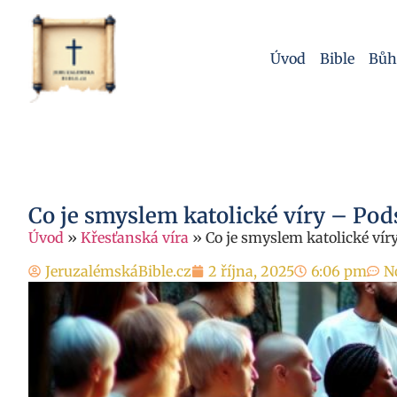
Úvod
Bible
Bůh
Co je smyslem katolické víry – Pod
Úvod
»
Křesťanská víra
»
Co je smyslem katolické vír
JeruzalémskáBible.cz
2 října, 2025
6:06 pm
N