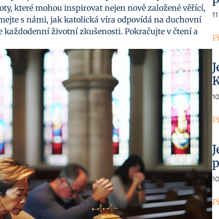
ty, které mohou inspirovat nejen nově založené věřící,
11
umejte s námi, jak katolická víra odpovídá na duchovní
 každodenní životní zkušenosti. Pokračujte v čtení a
P
J
K
1
P
J
p
1
P