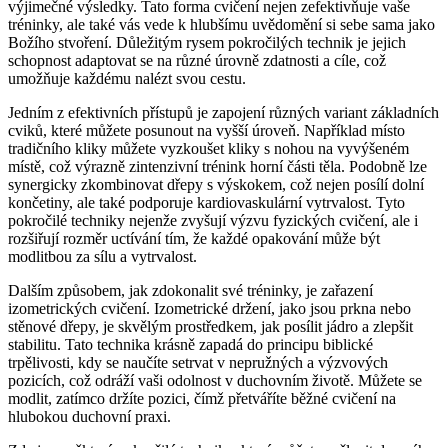
výjimečné výsledky. Tato forma cvičení nejen zefektivňuje vaše
tréninky, ale také vás vede k hlubšímu uvědomění si sebe sama jako
Božího stvoření. Důležitým rysem pokročilých technik je jejich
schopnost adaptovat se na různé úrovně zdatnosti a cíle, což
umožňuje každému nalézt svou cestu.
Jedním z efektivních přístupů je zapojení různých variant základních
cviků, které můžete posunout na vyšší úroveň. Například místo
tradičního kliky můžete vyzkoušet kliky s nohou na vyvýšeném
místě, což výrazně zintenzivní trénink horní části těla. Podobně lze
synergicky zkombinovat dřepy s výskokem, což nejen posílí dolní
končetiny, ale také podporuje kardiovaskulární vytrvalost. Tyto
pokročilé techniky nejenže zvyšují výzvu fyzických cvičení, ale i
rozšiřují rozměr uctívání tím, že každé opakování může být
modlitbou za sílu a vytrvalost.
Dalším způsobem, jak zdokonalit své tréninky, je zařazení
izometrických cvičení. Izometrické držení, jako jsou prkna nebo
stěnové dřepy, je skvělým prostředkem, jak posílit jádro a zlepšit
stabilitu. Tato technika krásně zapadá do principu biblické
trpělivosti, kdy se naučíte setrvat v nepružných a výzvových
pozicích, což odráží vaši odolnost v duchovním životě. Můžete se
modlit, zatímco držíte pozici, čímž přetváříte běžné cvičení na
hlubokou duchovní praxi.