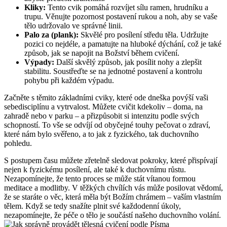
Kliky:
Tento cvik pomáhá rozvíjet sílu ramen, hrudníku a
trupu. Věnujte pozornost postavení rukou a noh, aby se vaše
tělo udržovalo ve správné linii.
Palo za (plank):
Skvělé pro posílení středu těla. Udržujte
pozici co nejdéle, a pamatujte na hluboké dýchání, což je také
způsob, jak se napojit na Božství během cvičení.
Výpady:
Další skvělý způsob, jak posílit nohy a zlepšit
stabilitu. Soustřeďte se na jednotné postavení a kontrolu
pohybu při každém výpadu.
Začněte s těmito základními cviky, které ode dneška povýší vaši
sebedisciplínu a vytrvalost. Můžete cvičit kdekoliv – doma, na
zahradě nebo v parku – a přizpůsobit si intenzitu podle svých
schopností. To vše se odvíjí od obyčejné touhy pečovat o zdraví,
které nám bylo svěřeno, a to jak z fyzického, tak duchovního
pohledu.
S postupem času můžete zřetelně sledovat pokroky, které přispívají
nejen k fyzickému posílení, ale také k duchovnímu růstu.
Nezapomínejte, že tento proces se může stát vítanou formou
meditace a modlitby. V těžkých chvílích vás může posilovat vědomí,
že se staráte o věc, která měla být Božím chrámem – vaším vlastním
tělem. Když se tedy snažíte plnit své každodenní úkoly,
nezapomínejte, že péče o tělo je součástí našeho duchovního volání.