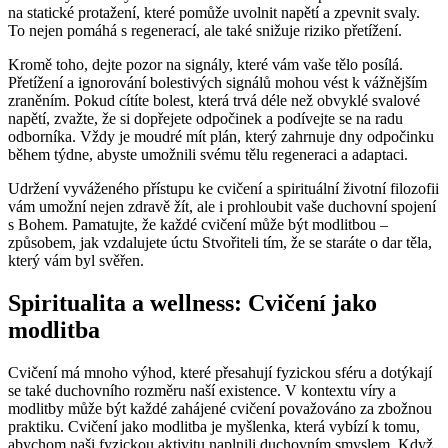
na statické protažení, které pomůže uvolnit napětí a zpevnit svaly.
To nejen pomáhá s regenerací, ale také snižuje riziko přetížení.
Kromě toho, dejte pozor na signály, které vám vaše tělo posílá.
Přetížení a ignorování bolestivých signálů mohou vést k vážnějším
zraněním. Pokud cítíte bolest, která trvá déle než obvyklé svalové
napětí, zvažte, že si dopřejete odpočinek a podívejte se na radu
odborníka. Vždy je moudré mít plán, který zahrnuje dny odpočinku
během týdne, abyste umožnili svému tělu regeneraci a adaptaci.
Udržení vyváženého přístupu ke cvičení a spirituální životní filozofii
vám umožní nejen zdravě žít, ale i prohloubit vaše duchovní spojení
s Bohem. Pamatujte, že každé cvičení může být modlitbou –
způsobem, jak vzdalujete úctu Stvořiteli tím, že se staráte o dar těla,
který vám byl svěřen.
Spiritualita a wellness: Cvičení jako
modlitba
Cvičení má mnoho výhod, které přesahují fyzickou sféru a dotýkají
se také duchovního rozměru naší existence. V kontextu víry a
modlitby může být každé zahájené cvičení považováno za zbožnou
praktiku. Cvičení jako modlitba je myšlenka, která vybízí k tomu,
abychom naši fyzickou aktivitu naplnili duchovním smyslem. Když