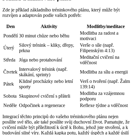
Zde je příklad základního tréninkového plánu, který může být
rozvíjen a adaptován podle vašich potřeb:
Den
Aktivity
Modlitby/meditace
Modlitba za radost a
Pondělí
30 minut chůze nebo běhu
motivaci
Silový trénink – kliky, dřepy,
Verše o síle (např.
Úterý
prkna
Filipenským 4:13)
Meditační cvičení na
Středa
Jóga nebo protahování
vděčnost
Intervalový trénink (např.
Čtvrtek
Modlitba za sílu a energii
skákání, sprinty)
Klidné procházky nebo letní
Verš o tvoření (např. Žalm
Pátek
sporty
139:14)
Modlitba za vzájemnou
Sobota
Skupinové cvičení s přáteli
podporu
Neděle
Odpočinek a regenerace
Reflexe týdne a vděčnost
Integrací těchto principů do vašeho tréninkového plánu nejen
posílíte své tělo, ale také posílíte svůj duchovní život. Pamatujte, že
cvičení může být příležitostí k úctě k Bohu, jehož jste stvoření, a k
budování silné víry. Každá kapka potu, každý úspěch a každé úsilí