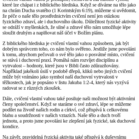
které lze chápat i z biblického hlediska. Když se díváme na tělo jako
na chrám Ducha svatého (1 Korintským 6:19), můžeme si uvědomit,
že péče o naše tělo prostřednictvím cvičení není jen otázkou
fyzického zdraví, ale i duchovního úkolu. Důležitost fyzické aktivity
se odráží v myšlenkách, že silné a zdravé tělo nám umožňuje lépe
sloužit druhým a naplňovat náš účel v Božím plánu.
Z biblického hlediska je cvičení vlastní vahou způsobem, jak být
dobrým správcem toho, co nám bylo svěřeno. Jestliže jsme povoláni
k tomu, abychom pečovali o své tělo jako o posvátné místo, cvičení
se stává i duchovní praxí. Pomáhá nám rozvíjet disciplínu a
vytrvalost – hodnoty, které jsou v Bibli často zdůrazňovány.
Například jakékoli úsilí v podobě dřepů, kliků nebo jiných cvičení
může být vnímáno jako symbol naší duchovní vytrvalosti v
těžkostech, jak je popsáno v listu Jakuba 1:2-4, který nás vyzývá
radovat se z různých zkoušek.
Dále, cvičení vlastní vahou také posiluje naši možnost být aktivními
členy společenství. Když se staráme o své zdraví, lépe se můžeme
podílet na životě našich rodin a církví, což přispívá k celkovému
blahu a soudržnosti v našich vztazích. Naše tělo a duch tvoří
jednotu, a proto jsme povoláni ke zlepšení jak fyzické, tak duchovní
kondice.
Na závěr, pravidelná fyzická aktivita také přispívá k duševnímu