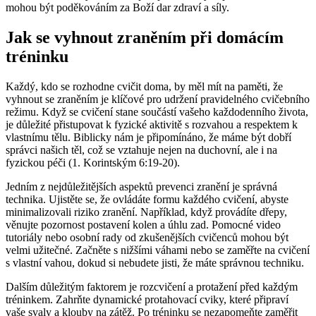
mohou být poděkováním za Boží dar zdraví a síly.
Jak se vyhnout zraněním při domácím
tréninku
Každý, kdo se rozhodne cvičit doma, by měl mít na paměti, že
vyhnout se zraněním je klíčové pro udržení pravidelného cvičebního
režimu. Když se cvičení stane součástí vašeho každodenního života,
je důležité přistupovat k fyzické aktivitě s rozvahou a respektem k
vlastnímu tělu. Biblicky nám je připomínáno, že máme být dobří
správci našich těl, což se vztahuje nejen na duchovní, ale i na
fyzickou péči (1. Korintským 6:19-20).
Jedním z nejdůležitějších aspektů prevenci zranění je správná
technika. Ujistěte se, že ovládáte formu každého cvičení, abyste
minimalizovali riziko zranění. Například, když provádíte dřepy,
věnujte pozornost postavení kolen a úhlu zad. Pomocné video
tutoriály nebo osobní rady od zkušenějších cvičenců mohou být
velmi užitečné. Začněte s nižšími váhami nebo se zaměřte na cvičení
s vlastní vahou, dokud si nebudete jisti, že máte správnou techniku.
Dalším důležitým faktorem je rozcvičení a protažení před každým
tréninkem. Zahrňte dynamické protahovací cviky, které připraví
vaše svaly a klouby na zátěž. Po tréninku se nezapomeňte zaměřit