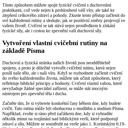
Tímto způsobem můžete spojit fyzické cvičení s duchovními
praktikami, což vede nejen k prohloubení vaší víry, ale také ke
zlepšení celkového zdraví a pohody. Zkuste tento přístup začlenit do
své každodenní rutiny a sledujte, jak se pozitivní změny projevují ve
vašem životě. Cvičení se tak stává nejen prostředkem k získání
fyzické síly, ale i cestou ke zpevnění vaší duchovní síly.
Vytvoření vlastní cvičební rutiny na
základě Písma
Duchovní a fyzická stránka našich životů jsou neoddělitelně
spojeny, a proto je důležité vytvořit cvičební rutinu, která nejen
posílí naše tělo, ale i naši víru. Když se rozhodnete začlenit cvičení
do svého každodenního života, můžete tak učinit způsobem, který
reflektuje biblické principy a hodnoty. Cvičení vlastní vahou, které
nevyžaduje žádné speciální zařízení, se může stát mocným
nástrojem pro zpevnění těla i ducha.
Začněte tím, že si vyberete konkrétní časy během dne, kdy budete
cvičit. Tato rutina může být obohacena o modlitbu a studium Písma.
Například, zvolte si ráno před začátkem dne, kdy si vyhradíte
několik minut na rozjímání nad biblickými verši, které podporují
zdraví a sílu. Můžete se soustředit na verše jako 1. Korintským 6:19-