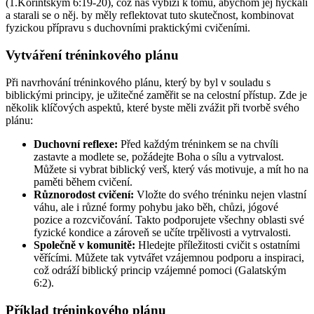
(1.Korintským 6:19-20), což nás vybízí k tomu, abychom jej hýčkali
a starali se o něj. by měly reflektovat tuto skutečnost, kombinovat
fyzickou přípravu s duchovními praktickými cvičeními.
Vytváření tréninkového plánu
Při navrhování tréninkového plánu, který by byl v souladu s
biblickými principy, je užitečné zaměřit se na celostní přístup. Zde je
několik klíčových aspektů, které byste měli zvážit při tvorbě svého
plánu:
Duchovní reflexe:
Před každým tréninkem se na chvíli
zastavte a modlete se, požádejte Boha o sílu a vytrvalost.
Můžete si vybrat biblický verš, který vás motivuje, a mít ho na
paměti během cvičení.
Různorodost cvičení:
Vložte do svého tréninku nejen vlastní
váhu, ale i různé formy pohybu jako běh, chůzi, jógové
pozice a rozcvičování. Takto podporujete všechny oblasti své
fyzické kondice a zároveň se učíte trpělivosti a vytrvalosti.
Společně v komunitě:
Hledejte příležitosti cvičit s ostatními
věřícími. Můžete tak vytvářet vzájemnou podporu a inspiraci,
což odráží biblický princip vzájemné pomoci (Galatským
6:2).
Příklad tréninkového plánu