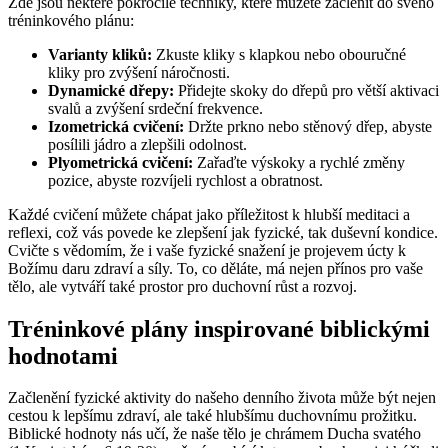
Zde jsou některé pokročilé techniky, které můžete začlenit do svého
tréninkového plánu:
Varianty kliků:
Zkuste kliky s klapkou nebo obouručné
kliky pro zvýšení náročnosti.
Dynamické dřepy:
Přidejte skoky do dřepů pro větší aktivaci
svalů a zvýšení srdeční frekvence.
Izometrická cvičení:
Držte prkno nebo stěnový dřep, abyste
posílili jádro a zlepšili odolnost.
Plyometrická cvičení:
Zařaďte výskoky a rychlé změny
pozice, abyste rozvíjeli rychlost a obratnost.
Každé cvičení můžete chápat jako příležitost k hlubší meditaci a
reflexi, což vás povede ke zlepšení jak fyzické, tak duševní kondice.
Cvičte s vědomím, že i vaše fyzické snažení je projevem úcty k
Božímu daru zdraví a síly. To, co děláte, má nejen přínos pro vaše
tělo, ale vytváří také prostor pro duchovní růst a rozvoj.
Tréninkové plány inspirované biblickými
hodnotami
Začlenění fyzické aktivity do našeho denního života může být nejen
cestou k lepšímu zdraví, ale také hlubšímu duchovnímu prožitku.
Biblické hodnoty nás učí, že naše tělo je chrámem Ducha svatého