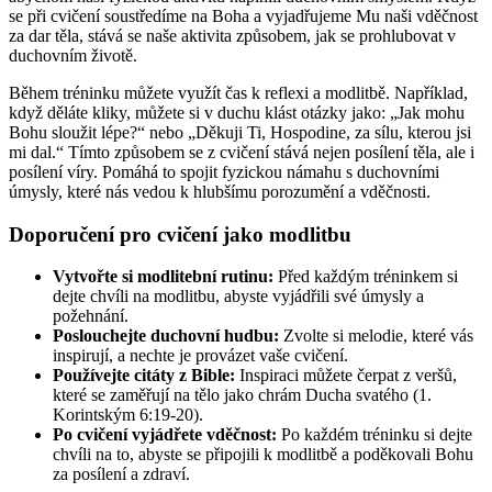
se při cvičení soustředíme na Boha a vyjadřujeme Mu naši vděčnost
za dar těla, stává se naše aktivita způsobem, jak se prohlubovat v
duchovním životě.
Během tréninku můžete využít čas k reflexi a modlitbě. Například,
když děláte kliky, můžete si v duchu klást otázky jako: „Jak mohu
Bohu sloužit lépe?“ nebo „Děkuji Ti, Hospodine, za sílu, kterou jsi
mi dal.“ Tímto způsobem se z cvičení stává nejen posílení těla, ale i
posílení víry. Pomáhá to spojit fyzickou námahu s duchovními
úmysly, které nás vedou k hlubšímu porozumění a vděčnosti.
Doporučení pro cvičení jako modlitbu
Vytvořte si modlitební rutinu:
Před každým tréninkem si
dejte chvíli na modlitbu, abyste vyjádřili své úmysly a
požehnání.
Poslouchejte duchovní hudbu:
Zvolte si melodie, které vás
inspirují, a nechte je provázet vaše cvičení.
Používejte citáty z Bible:
Inspiraci můžete čerpat z veršů,
které se zaměřují na tělo jako chrám Ducha svatého (1.
Korintským 6:19-20).
Po cvičení vyjádřete vděčnost:
Po každém tréninku si dejte
chvíli na to, abyste se připojili k modlitbě a poděkovali Bohu
za posílení a zdraví.