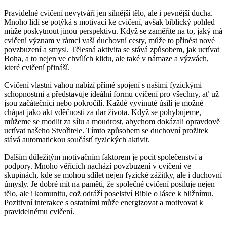
Pravidelné cvičení nevytváří jen silnější tělo, ale i pevnější ducha.
Mnoho lidí se potýká s motivací ke cvičení, avšak biblický pohled
může poskytnout jinou perspektivu. Když se zaměříte na to, jaký má
cvičení význam v rámci vaší duchovní cesty, může to přinést nové
povzbuzení a smysl. Tělesná aktivita se stává způsobem, jak uctívat
Boha, a to nejen ve chvílích klidu, ale také v námaze a výzvách,
které cvičení přináší.
Cvičení vlastní vahou nabízí přímé spojení s našimi fyzickými
schopnostmi a představuje ideální formu cvičení pro všechny, ať už
jsou začátečníci nebo pokročilí. Každé vyvinuté úsilí je možné
chápat jako akt vděčnosti za dar života. Když se pohybujeme,
můžeme se modlit za sílu a moudrost, abychom dokázali opravdově
uctívat našeho Stvořitele. Tímto způsobem se duchovní prožitek
stává automatickou součástí fyzických aktivit.
Dalším důležitým motivačním faktorem je pocit společenství a
podpory. Mnoho věřících nachází povzbuzení v cvičení ve
skupinách, kde se mohou sdílet nejen fyzické zážitky, ale i duchovní
úmysly. Je dobré mít na paměti, že společné cvičení posiluje nejen
tělo, ale i komunitu, což odráží poselství Bible o lásce k bližnímu.
Pozitivní interakce s ostatními může energizovat a motivovat k
pravidelnému cvičení.