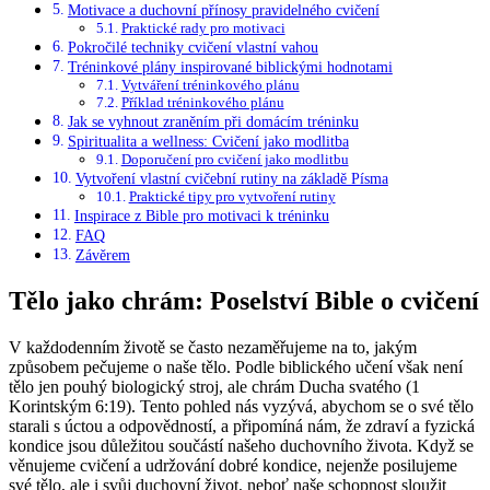
Motivace a duchovní přínosy pravidelného cvičení
Praktické rady pro motivaci
Pokročilé techniky cvičení vlastní vahou
Tréninkové plány inspirované biblickými hodnotami
Vytváření tréninkového plánu
Příklad tréninkového plánu
Jak se vyhnout zraněním při domácím tréninku
Spiritualita a wellness: Cvičení jako modlitba
Doporučení pro cvičení jako modlitbu
Vytvoření vlastní cvičební rutiny na základě Písma
Praktické tipy pro vytvoření rutiny
Inspirace z Bible pro motivaci k tréninku
FAQ
Závěrem
Tělo jako chrám: Poselství Bible o cvičení
V každodenním životě se často nezaměřujeme na to, jakým
způsobem pečujeme o naše tělo. Podle biblického učení však není
tělo jen pouhý biologický stroj, ale chrám Ducha svatého (1
Korintským 6:19). Tento pohled nás vyzývá, abychom se o své tělo
starali s úctou a odpovědností, a připomíná nám, že zdraví a fyzická
kondice jsou důležitou součástí našeho duchovního života. Když se
věnujeme cvičení a udržování dobré kondice, nejenže posilujeme
své tělo, ale i svůj duchovní život, neboť naše schopnost sloužit