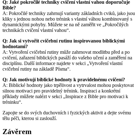
Q: Jaké pokročilé techniky cvičení vlastní vahou doporučuje
Bible?
A: Pokročilé techniky zahrnují varianty základních cviků, jako jsou
kliky s jednou nohou nebo trénink s vlastní váhou kombinovaný s
dynamickými pohyby. Můžete se na ně zaměřit ve „Pokročilých
technikách cvičení vlastní vahou“.
Q: Jak si vytvořit cvičební rutinu inspirovanou biblickými
hodnotami?
A: Vytvoření cvičební rutiny může zahrnovat modlitbu před a po
cvičení, zařazení biblických pasáží do vašeho učení a zaměření na
disciplínu. Další informace najdete v sekci „Vytvoření vlastní
cvičební rutiny na základě Písma“.
Q: Jak motivují biblické hodnoty k pravidelnému cvičení?
A: Biblické hodnoty jako trpělivost a vytrvalost mohou poskytovat
silnou motivaci pro pravidelný trénink. Inspiraci a konkrétní
příklady můžete nalézt v sekci „Inspirace z Bible pro motivaci k
tréninku“.
Zapojte se do svých duchovních i fyzických aktivit a dejte svému
tělu péči, kterou si zaslouží.
Závěrem