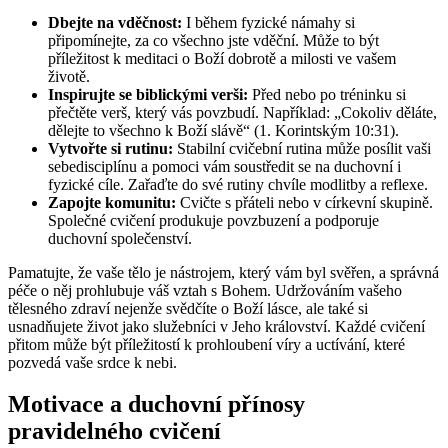
Dbejte na vděčnost:
I během fyzické námahy si
připomínejte, za co všechno jste vděční. Může to být
příležitost k meditaci o Boží dobrotě a milosti ve vašem
životě.
Inspirujte se biblickými verši:
Před nebo po tréninku si
přečtěte verš, který vás povzbudí. Například: „Cokoliv děláte,
dělejte to všechno k Boží slávě“ (1. Korintským 10:31).
Vytvořte si rutinu:
Stabilní cvičební rutina může posílit vaši
sebedisciplínu a pomoci vám soustředit se na duchovní i
fyzické cíle. Zařaďte do své rutiny chvíle modlitby a reflexe.
Zapojte komunitu:
Cvičte s přáteli nebo v církevní skupině.
Společné cvičení produkuje povzbuzení a podporuje
duchovní společenství.
Pamatujte, že vaše tělo je nástrojem, který vám byl svěřen, a správná
péče o něj prohlubuje váš vztah s Bohem. Udržováním vašeho
tělesného zdraví nejenže svědčíte o Boží lásce, ale také si
usnadňujete život jako služebníci v Jeho království. Každé cvičení
přitom může být příležitostí k prohloubení víry a uctívání, které
pozvedá vaše srdce k nebi.
Motivace a duchovní přínosy
pravidelného cvičení