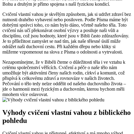
Bohu a druhým je přímo spojena s naší fyzickou kondicí.
Cvičení vlastní vahou je skvělým způsobem, jak si udržet zdraví bez
nutnosti drahého vybavení nebo posiloven. Podle Písma máme být
dobrými správci toho, co nám bylo dáno, včetně našeho těla. Toto
cvičení nás učí překonávat osobní výzvy a posiluje naši vůli a
disciplínu, což jsou hodnoty, které jsou v Bibli často zdůrazňovány.
Je to příležitost zamyslet se nad tím, jak naše tělesné úsilí může
odrážet naši duchovní cestu. Při každém dřepu nebo kliky si
můžeme vzpomenout na slova z Písma o odolnosti a vytrvalosti.
Nezapomínejme, že v Bibéli čteme o důležitosti těla i ve vztahu k
celému společenství věřících. Cvičení a péče o naše tělo nám
umožňuje být aktivními členy našich rodin, církví a komunit, což
přispívá k celkovému zdraví a rovnováze v našich životech.
Pečování o tělo tedy nelze oddělit od našeho duchovního života –
jde o harmonii mezi fyzickým a duchovním, kterou bychom měli
mnohem více oslavovat.
Výhody cvičení vlastní vahou z biblického
pohledu
Cvičení vlastní vahou je přístupné, efektivní a má mnoho výhod,