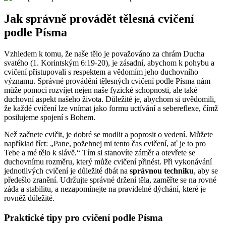
Jak správně provádět tělesná cvičení
podle Písma
Vzhledem k tomu, že naše tělo je považováno za chrám Ducha
svatého (1. Korintským 6:19-20), je zásadní, abychom k pohybu a
cvičení přistupovali s respektem a vědomím jeho duchovního
významu. Správné provádění tělesných cvičení podle Písma nám
může pomoci rozvíjet nejen naše fyzické schopnosti, ale také
duchovní aspekt našeho života. Důležité je, abychom si uvědomili,
že každé cvičení lze vnímat jako formu uctívání a sebereflexe, čímž
posilujeme spojení s Bohem.
Než začnete cvičit, je dobré se modlit a poprosit o vedení. Můžete
například říct: „Pane, požehnej mi tento čas cvičení, ať je to pro
Tebe a mé tělo k slávě.“ Tím si stanovíte záměr a otevřete se
duchovnímu rozměru, který může cvičení přinést. Při vykonávání
jednotlivých cvičení je důležité dbát na
správnou techniku
, aby se
předešlo zranění. Udržujte správné držení těla, zaměřte se na rovné
záda a stabilitu, a nezapomínejte na pravidelné dýchání, které je
rovněž důležité.
Praktické tipy pro cvičení podle Písma