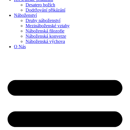
Desatero božích
Dodržování přikázání
Náboženství
Druhy náboženství
Mezináboženské vztahy
Náboženská filozofie
Náboženská konverze
Náboženská výchova
O Nás