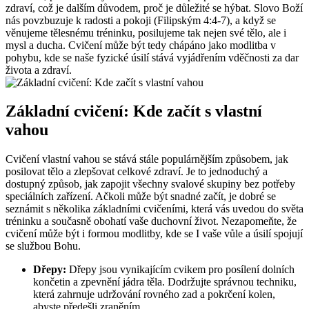
zdraví, což je dalším důvodem, proč je důležité se hýbat. Slovo Boží
nás povzbuzuje k radosti a pokoji (Filipským 4:4-7), a když se
věnujeme tělesnému tréninku, posilujeme tak nejen své tělo, ale i
mysl a ducha. Cvičení může být tedy chápáno jako modlitba v
pohybu, kde se naše fyzické úsilí stává vyjádřením vděčnosti za dar
života a zdraví.
Základní cvičení: Kde začít s vlastní
vahou
Cvičení vlastní vahou se stává stále populárnějším způsobem, jak
posilovat tělo a zlepšovat celkové zdraví. Je to jednoduchý a
dostupný způsob, jak zapojit všechny svalové skupiny bez potřeby
speciálních zařízení. Ačkoli může být snadné začít, je dobré se
seznámit s několika základními cvičeními, která vás uvedou do světa
tréninku a současně obohatí vaše duchovní život. Nezapomeňte, že
cvičení může být i formou modlitby, kde se I vaše vůle a úsilí spojují
se službou Bohu.
Dřepy:
Dřepy jsou vynikajícím cvikem pro posílení dolních
končetin a zpevnění jádra těla. Dodržujte správnou techniku,
která zahrnuje udržování rovného zad a pokrčení kolen,
abyste předešli zraněním.