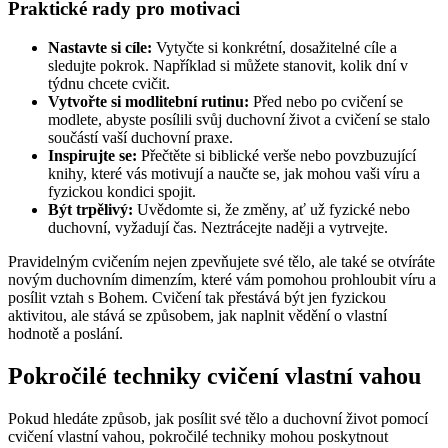
Praktické rady pro motivaci
Nastavte si cíle:
Vytyčte si konkrétní, dosažitelné cíle a
sledujte pokrok. Například si můžete stanovit, kolik dní v
týdnu chcete cvičit.
Vytvořte si modlitební rutinu:
Před nebo po cvičení se
modlete, abyste posílili svůj duchovní život a cvičení se stalo
součástí vaší duchovní praxe.
Inspirujte se:
Přečtěte si biblické verše nebo povzbuzující
knihy, které vás motivují a naučte se, jak mohou vaši víru a
fyzickou kondici spojit.
Být trpělivý:
Uvědomte si, že změny, ať už fyzické nebo
duchovní, vyžadují čas. Neztrácejte naději a vytrvejte.
Pravidelným cvičením nejen zpevňujete své tělo, ale také se otvíráte
novým duchovním dimenzím, které vám pomohou prohloubit víru a
posílit vztah s Bohem. Cvičení tak přestává být jen fyzickou
aktivitou, ale stává se způsobem, jak naplnit vědění o vlastní
hodnotě a poslání.
Pokročilé techniky cvičení vlastní vahou
Pokud hledáte způsob, jak posílit své tělo a duchovní život pomocí
cvičení vlastní vahou, pokročilé techniky mohou poskytnout