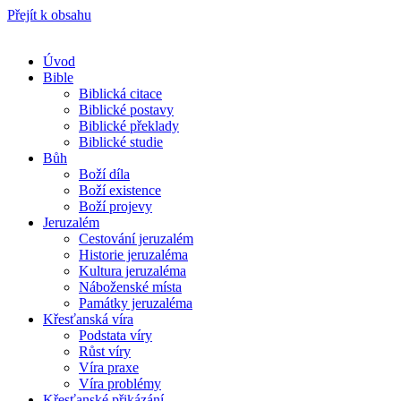
Přejít k obsahu
Úvod
Bible
Biblická citace
Biblické postavy
Biblické překlady
Biblické studie
Bůh
Boží díla
Boží existence
Boží projevy
Jeruzalém
Cestování jeruzalém
Historie jeruzaléma
Kultura jeruzaléma
Náboženské místa
Památky jeruzaléma
Křesťanská víra
Podstata víry
Růst víry
Víra praxe
Víra problémy
Křesťanské přikázání