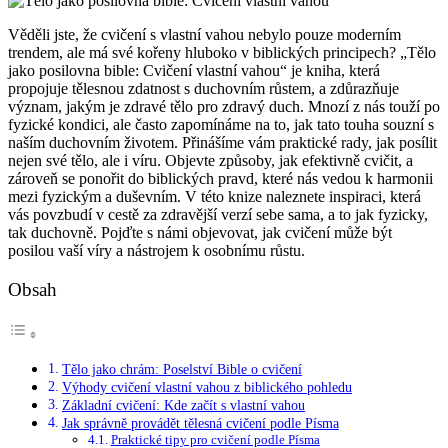
Věděli jste, že cvičení s vlastní vahou nebylo pouze moderním
trendem, ale má své kořeny hluboko v biblických principech? „Tělo
jako posilovna bible: Cvičení vlastní vahou“ je kniha, která
propojuje tělesnou zdatnost s duchovním růstem, a zdůrazňuje
význam, jakým je zdravé tělo pro zdravý duch. Mnozí z nás touží po
fyzické kondici, ale často zapomínáme na to, jak tato touha souzní s
naším duchovním životem. Přinášíme vám praktické rady, jak posílit
nejen své tělo, ale i víru. Objevte způsoby, jak efektivně cvičit, a
zároveň se ponořit do biblických pravd, které nás vedou k harmonii
mezi fyzickým a duševním. V této knize naleznete inspiraci, která
vás povzbudí v cestě za zdravější verzí sebe sama, a to jak fyzicky,
tak duchovně. Pojďte s námi objevovat, jak cvičení může být
posilou vaší víry a nástrojem k osobnímu růstu.
Obsah
Tělo jako chrám: Poselství Bible o cvičení
Výhody cvičení vlastní vahou z biblického pohledu
Základní cvičení: Kde začít s vlastní vahou
Jak správně provádět tělesná cvičení podle Písma
Praktické tipy pro cvičení podle Písma