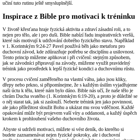
učiní tuto rutinu ještě smysluplnější.
Inspirace z Bible pro motivaci k tréninku
V životě křesťana hraje fyzická aktivita a zdraví zásadní roli, a to
nejen pro tělo, ale i pro duši. Bible nabízí řadu inspirativních veršů,
které nás motivují k udržování dobrého fyzického stavu. Například
v 1. Korintským 9:24-27 Pavel používá běh jako metaforu pro
duchovní závod, kde zdůrazňuje potřebu se disciplínu a usilovnost.
Tento princip můžeme aplikovat i při cvičení: stejným způsobem,
jak se závodníci připravují na závody, můžeme využít pravidelný
trénink jako prostředek k lepší fyzické kondici a duchovnímu růstu.
V procesu cvičení zaměřeného na vlastní váhu, jako jsou kliky,
dřepy nebo prkno, si připomínejme, že s každým úsilím vyjadřujeme
naši úctu k tělu, které nám bylo dáno. Bible nás učí, že naše tělo je
chrám Ducha svatého (1. Korintským 6:19-20), a proto je důležité se
o něj starat tak, jak si zaslouží. Neberte trénink jen jako povinnost,
ale jako příležitost sloužit Bohu a ukázat mu svou vděčnost. Každé
opakování může být projevem vaší víry a oddanosti, a každý úspěch
krokem k prohloubení vašeho duchovního života.
Abyste si udrželi motivaci, můžete si vést deník, do kterého si
budete zaznamenávat nejen fyzické pokroky, ale i duchovní