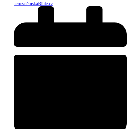
JeruzalémskáBible.cz