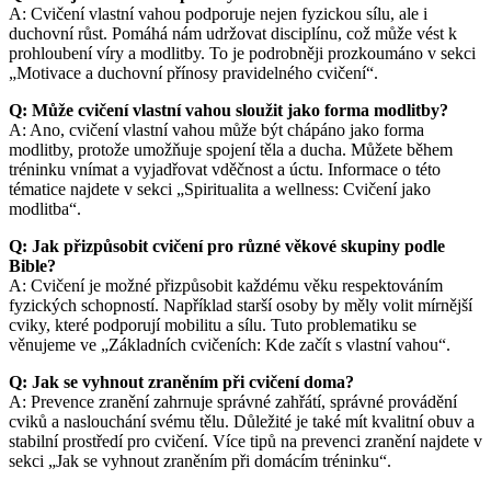
A: Cvičení vlastní vahou podporuje nejen fyzickou sílu, ale i
duchovní růst. Pomáhá nám udržovat disciplínu, což může vést k
prohloubení víry a modlitby. To je podrobněji prozkoumáno v sekci
„Motivace a duchovní přínosy pravidelného cvičení“.
Q: Může cvičení vlastní vahou sloužit jako forma modlitby?
A: Ano, cvičení vlastní vahou může být chápáno jako forma
modlitby, protože umožňuje spojení těla a ducha. Můžete během
tréninku vnímat a vyjadřovat vděčnost a úctu. Informace o této
tématice najdete v sekci „Spiritualita a wellness: Cvičení jako
modlitba“.
Q: Jak přizpůsobit cvičení pro různé věkové skupiny podle
Bible?
A: Cvičení je možné přizpůsobit každému věku respektováním
fyzických schopností. Například starší osoby by měly volit mírnější
cviky, které podporují mobilitu a sílu. Tuto problematiku se
věnujeme ve „Základních cvičeních: Kde začít s vlastní vahou“.
Q: Jak se vyhnout zraněním při cvičení doma?
A: Prevence zranění zahrnuje správné zahřátí, správné provádění
cviků a naslouchání svému tělu. Důležité je také mít kvalitní obuv a
stabilní prostředí pro cvičení. Více tipů na prevenci zranění najdete v
sekci „Jak se vyhnout zraněním při domácím tréninku“.