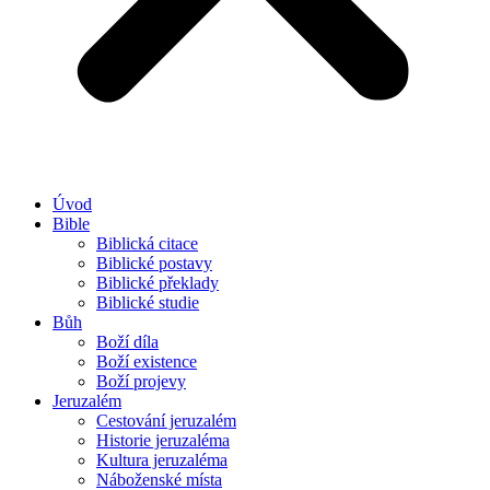
Úvod
Bible
Biblická citace
Biblické postavy
Biblické překlady
Biblické studie
Bůh
Boží díla
Boží existence
Boží projevy
Jeruzalém
Cestování jeruzalém
Historie jeruzaléma
Kultura jeruzaléma
Náboženské místa