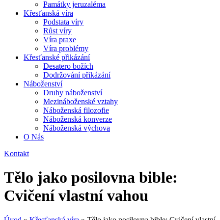
Památky jeruzaléma
Křesťanská víra
Podstata víry
Růst víry
Víra praxe
Víra problémy
Křesťanské přikázání
Desatero božích
Dodržování přikázání
Náboženství
Druhy náboženství
Mezináboženské vztahy
Náboženská filozofie
Náboženská konverze
Náboženská výchova
O Nás
Kontakt
Tělo jako posilovna bible:
Cvičení vlastní vahou
Úvod
»
Křesťanská víra
»
Tělo jako posilovna bible: Cvičení vlastní