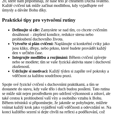
20, které nám připomínají, že naše tělo je chrámem Ducha svatého.
Každé cvičení tak může začínat modlitbou, kdy vyjadřujete své
úmysly a dáváte Bohu díky.
Praktické tipy pro vytvoření rutiny
Definujte si cíle:
Zamyslete se nad tím, co chcete cvičením
dosáhnout – zlepšení kondice, redukce stresu nebo
prohloubení duchovního života.
Vytvořte si plán cvičení:
Naplánujte si konkrétní cviky jako
jsou kliky, dřepy, nebo prkno, které budete provádět každý
den v určitém čase.
Integrujte modlitbu a rozjímání:
Během cvičení zpívejte
nebo se modlete; tím se vaše fyzická aktivita stane i duchovní
zkušeností.
Udržujte si motivaci:
Každý týden si zapište své pokroky a
vděčnost za každou soudržnou praxi.
Spojte své fyzické cvičení s duchovními praktikami, a tím se
dostanete do stavu, kdy vaše tělo i duch budou posíleni. Tato rutina
se může stát nejen prostředkem pro udržení výkonnosti a zdraví, ale
také cestou k prohloubení vaší víry a osobního vztahu k Bohu.
Během tréninků si připomínejte, že jakmile se pohybujete, můžete
vnímat každý krok jako vyjádření vaší vděčnosti a odevzdání se. Na
konci každého sezení si dejte chvíli na reflexi a poděkování, což