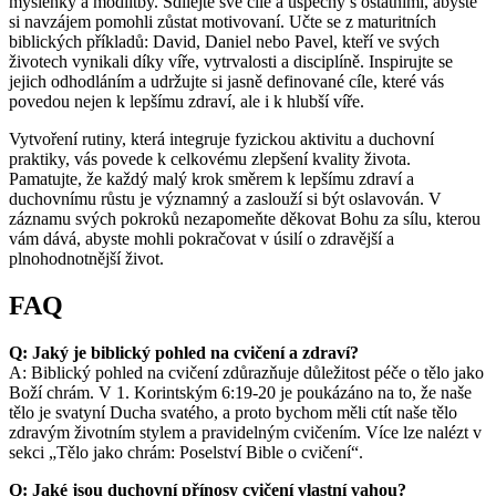
myšlenky a modlitby. Sdílejte své cíle a úspěchy s ostatními, abyste
si navzájem pomohli zůstat motivovaní. Učte se z maturitních
biblických příkladů: David, Daniel nebo Pavel, kteří ve svých
životech vynikali díky víře, vytrvalosti a disciplíně. Inspirujte se
jejich odhodláním a udržujte si jasně definované cíle, které vás
povedou nejen k lepšímu zdraví, ale i k hlubší víře.
Vytvoření rutiny, která integruje fyzickou aktivitu a duchovní
praktiky, vás povede k celkovému zlepšení kvality života.
Pamatujte, že každý malý krok směrem k lepšímu zdraví a
duchovnímu růstu je významný a zaslouží si být oslavován. V
záznamu svých pokroků nezapomeňte děkovat Bohu za sílu, kterou
vám dává, abyste mohli pokračovat v úsilí o zdravější a
plnohodnotnější život.
FAQ
Q: Jaký je biblický pohled na cvičení a zdraví?
A: Biblický pohled na cvičení zdůrazňuje důležitost péče o tělo jako
Boží chrám. V 1. Korintským 6:19-20 je poukázáno na to, že naše
tělo je svatyní Ducha svatého, a proto bychom měli ctít naše tělo
zdravým životním stylem a pravidelným cvičením. Více lze nalézt v
sekci „Tělo jako chrám: Poselství Bible o cvičení“.
Q: Jaké jsou duchovní přínosy cvičení vlastní vahou?