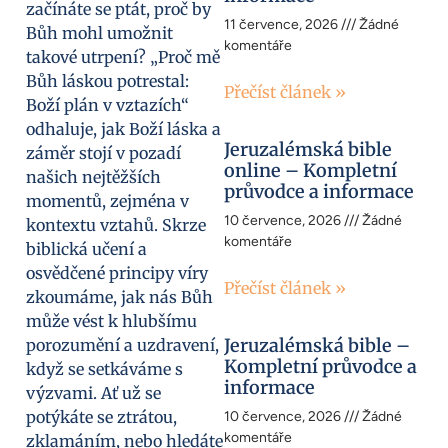
začínáte se ptát, proč by
11 července, 2026
Žádné
Bůh mohl umožnit
komentáře
takové utrpení? „Proč mě
Bůh láskou potrestal:
Přečíst článek »
Boží plán v vztazích“
odhaluje, jak Boží láska a
Jeruzalémská bible
záměr stojí v pozadí
online – Kompletní
našich nejtěžších
průvodce a informace
momentů, zejména v
10 července, 2026
Žádné
kontextu vztahů. Skrze
komentáře
biblická učení a
osvědčené principy víry
Přečíst článek »
zkoumáme, jak nás Bůh
může vést k hlubšímu
Jeruzalémská bible –
porozumění a uzdravení,
Kompletní průvodce a
když se setkáváme s
informace
výzvami. Ať už se
potýkáte se ztrátou,
10 července, 2026
Žádné
komentáře
zklamáním, nebo hledáte