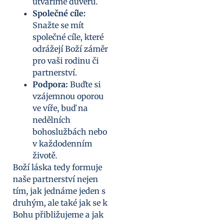
utváříme důvěru.
Společné cíle:
Snažte se mít
společné cíle, které
odrážejí Boží záměr
pro vaši rodinu či
partnerství.
Podpora:
Buďte si
vzájemnou oporou
ve víře, buď na
nedělních
bohoslužbách nebo
v každodenním
životě.
Boží láska tedy formuje
naše partnerství nejen
tím, jak jednáme jeden s
druhým, ale také jak se k
Bohu přibližujeme a jak