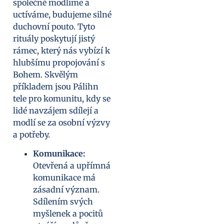
společně modlíme a
uctíváme, budujeme silné
duchovní pouto. Tyto
rituály poskytují jistý
rámec, který nás vybízí k
hlubšímu propojování s
Bohem. Skvělým
příkladem jsou Pálihn
tele pro komunitu, kdy se
lidé navzájem sdílejí a
modlí se za osobní výzvy
a potřeby.
Komunikace:
Otevřená a upřímná
komunikace má
zásadní význam.
Sdílením svých
myšlenek a pocitů