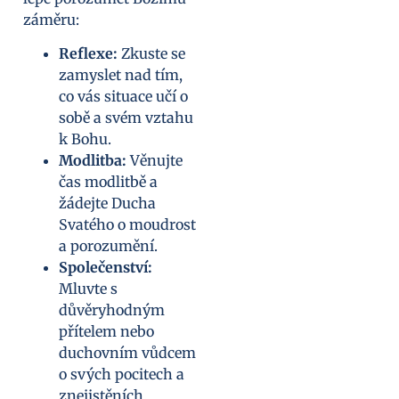
záměru:
Reflexe:
Zkuste se
zamyslet nad tím,
co vás situace učí o
sobě a svém vztahu
k Bohu.
Modlitba:
Věnujte
čas modlitbě a
žádejte Ducha
Svatého o moudrost
a porozumění.
Společenství:
Mluvte s
důvěryhodným
přítelem nebo
duchovním vůdcem
o svých pocitech a
znejistěních.