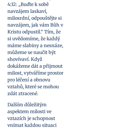
4:32: „Buďte k sobě
navzájem laskaví,
milosrdní, odpouštějte si
navzájem, jak vám Bůh v
Kristu odpustil.“ Tím, že
si uvědomíme, že každý
máme slabiny a nesnáze,
můžeme se naučit být
shovívaví. Když
dokážeme dát a přijmout
milost, vytváříme prostor
pro léčení a obnovu
vztahů, které se mohou
zdát ztracené.
Dalším důležitým
aspektem milosti ve
vztazích je schopnost
vnímat každou situaci