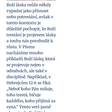
Boží láska může někdy
vypadat jako přísnost
nebo potrestání, avšak v
tomto kontextu je
důležité pochopit, že Boží
trestání je projevem lásky
a touhy nás povzbudit k
růstu. V Písmu
nacházíme mnoho
příkladů Boží lásky, která
se projevuje nejen v
odměnách, ale také v
disciplíně. Například, v
Hebrejcům 12:6 se říká:
„Neboť koho Pán miluje,
toho trestá; bičuje
každého, koho přijímá za
syna.“ Tento verš jasně