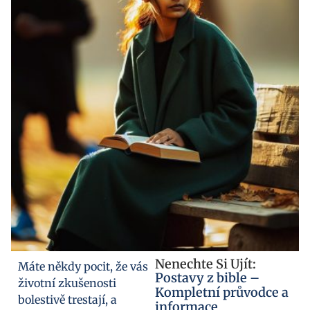
Nenechte Si Ujít:
Máte někdy pocit, že vás
Postavy z bible –
životní zkušenosti
Kompletní průvodce a
bolestivě trestají, a
informace