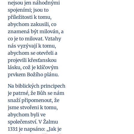
nejsou jen náhodnými
spojeními; jsou to
příležitosti k tomu,
abychom zakusili, co
znamená být milován, a
co je to milovat. Vztahy
nás vyzývají k tomu,
abychom se otevřeli a
projevili křesťanskou
lásku, což je klíčovým
prvkem Božího plánu.
Na biblických principech
je patrné, že Bůh se nám
snaží připomenout, že
jsme stvořeni k tomu,
abychom byli ve
společenství. V Žalmu
133:1 je napsáno: „Jak je