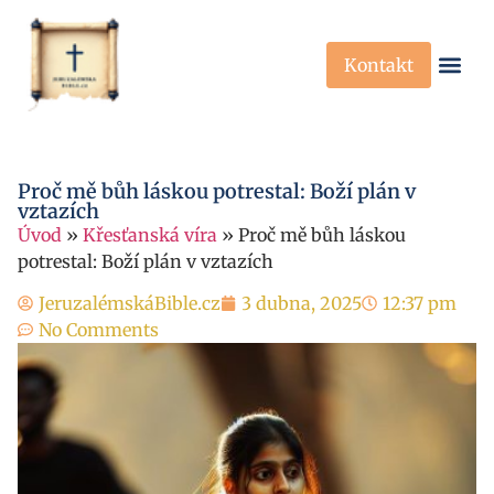
Kontakt
Křesťanská Víra
Křesťanské P
Proč mě bůh láskou potrestal: Boží plán v
vztazích
Úvod
»
Křesťanská víra
»
Proč mě bůh láskou
potrestal: Boží plán v vztazích
JeruzalémskáBible.cz
3 dubna, 2025
12:37 pm
No Comments