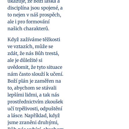
ukazuje, že Boží láska a
disciplína jsou spojené, a
to nejen v náš prospěch,
ale i pro formování
našich charakterů.
Když zažíváme těžkosti
ve vztazích, může se
zdát, že nás Bůh trestá,
ale je důležité si
uvědomit, že tyto situace
nám často slouží k učení.
Boží plán je zaměřen na
to, abychom se stávali
lepšími lidmi, a tak nás
prostřednictvím zkoušek
učí trpělivosti, odpuštění
a lásce. Například, když
jsme zraněni druhými,