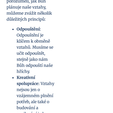
porozuměli, jak Bůh
plánuje naše vztahy,
můžeme zvážit několik
důležitých principů:
Odpouštění:
Odpouštění je
klíčem k obměně
vztahů. Musíme se
učit odpouštět,
stejně jako nám
Bůh odpouští naše
hříchy.
Kreativní
spolupráce:
Vztahy
nejsou jen o
vzájemném plnění
potřeb, ale také o
budování a