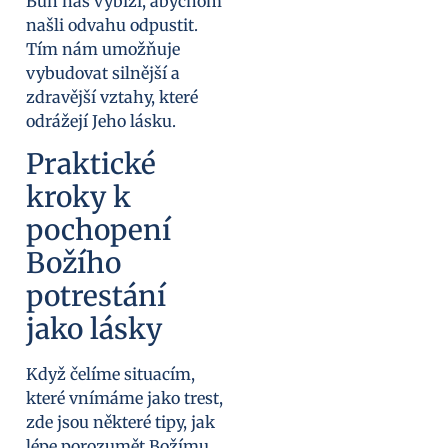
Bůh nás vybízí, abychom
našli odvahu odpustit.
Tím nám umožňuje
vybudovat silnější a
zdravější vztahy, které
odrážejí Jeho lásku.
Praktické
kroky k
pochopení
Božího
potrestání
jako lásky
Když čelíme situacím,
které vnímáme jako trest,
zde jsou některé tipy, jak
lépe porozumět Božímu