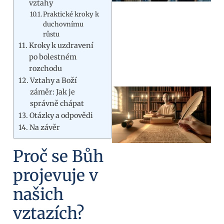
vztahy
Praktické kroky k
duchovnímu
růstu
Kroky k uzdravení
po bolestném
rozchodu
Vztahy a Boží
záměr: Jak je
správně chápat
Otázky a odpovědi
Na závěr
Proč se Bůh
projevuje v
našich
vztazích?