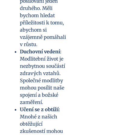
posilování jeden
druhého. Měli
bychom hledat
příležitosti k tomu,
abychom si
vzájemně pomáhali
v růstu.
Duchovní vedení:
Modlitební život je
nezbytnou součástí
zdravých vztahů.
Společné modlitby
mohou posílit naše
spojení a božské
zaměření.
Učení se z obtíží:
Mnohé z našich
obtěžující
zkušeností mohou