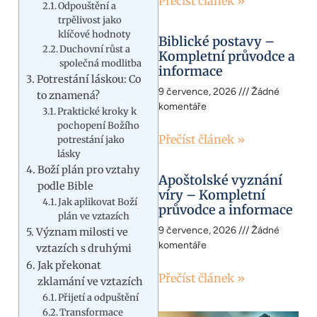
Přečíst článek »
Odpouštění a
trpělivost jako
klíčové hodnoty
Biblické postavy –
Duchovní růst a
Kompletní průvodce a
společná modlitba
informace
Potrestání láskou: Co
9 července, 2026
Žádné
to znamená?
komentáře
Praktické kroky k
pochopení Božího
Přečíst článek »
potrestání jako
lásky
Boží plán pro vztahy
Apoštolské vyznání
podle Bible
víry – Kompletní
Jak aplikovat Boží
průvodce a informace
plán ve vztazích
9 července, 2026
Žádné
Význam milosti ve
komentáře
vztazích s druhými
Jak překonat
Přečíst článek »
zklamání ve vztazích
Přijetí a odpuštění
Transformace