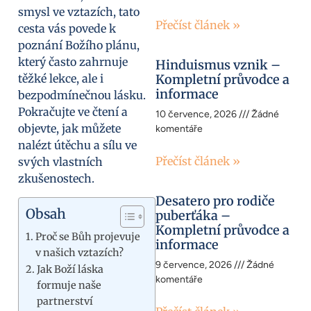
smysl ve vztazích, tato
Přečíst článek »
cesta vás povede k
poznání Božího plánu,
který často zahrnuje
Hinduismus vznik –
těžké lekce, ale i
Kompletní průvodce a
informace
bezpodmínečnou lásku.
Pokračujte ve čtení a
10 července, 2026
Žádné
objevte, jak můžete
komentáře
nalézt útěchu a sílu ve
Přečíst článek »
svých vlastních
zkušenostech.
Desatero pro rodiče
Obsah
puberťáka –
Kompletní průvodce a
Proč se Bůh projevuje
informace
v našich vztazích?
9 července, 2026
Žádné
Jak Boží láska
komentáře
formuje naše
partnerství