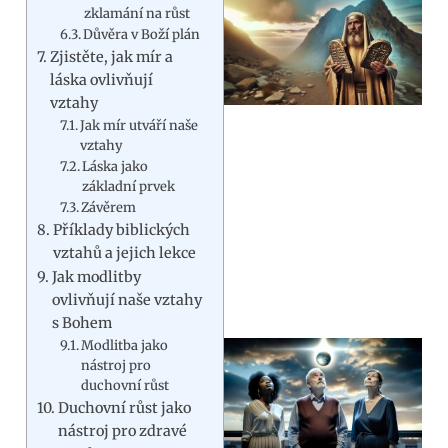
zklamání na růst
Důvěra v Boží plán
Zjistěte, jak mír a
láska ovlivňují
vztahy
Jak mír utváří naše
vztahy
Láska jako
základní prvek
Závěrem
Příklady biblických
vztahů a jejich lekce
Jak modlitby
ovlivňují naše vztahy
s Bohem
Modlitba jako
nástroj pro
duchovní růst
Duchovní růst jako
nástroj pro zdravé