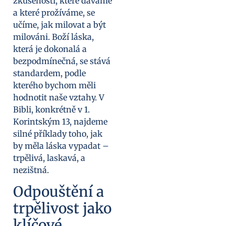
zkušenosti, které dáváme
a které prožíváme, se
učíme, jak milovat a být
milováni. Boží láska,
která je dokonalá a
bezpodmínečná, se stává
standardem, podle
kterého bychom měli
hodnotit naše vztahy. V
Bibli, konkrétně v 1.
Korintským 13, najdeme
silné příklady toho, jak
by měla láska vypadat –
trpělivá, laskavá, a
nezištná.
Odpouštění a
trpělivost jako
klíčové