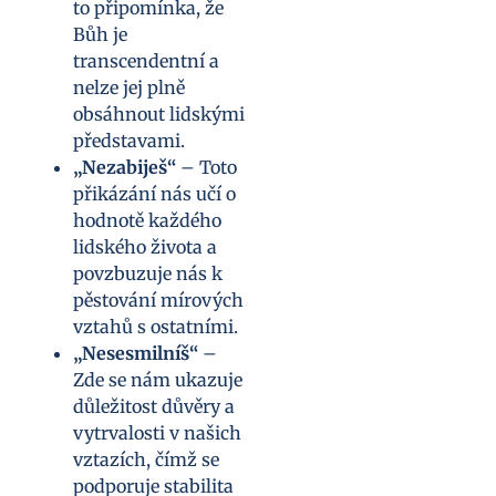
to připomínka, že
Bůh je
transcendentní a
nelze jej plně
obsáhnout lidskými
představami.
„Nezabiješ“
– Toto
přikázání nás učí o
hodnotě každého
lidského života a
povzbuzuje nás k
pěstování mírových
vztahů s ostatními.
„Nesesmilníš“
–
Zde se nám ukazuje
důležitost důvěry a
vytrvalosti v našich
vztazích, čímž se
podporuje stabilita