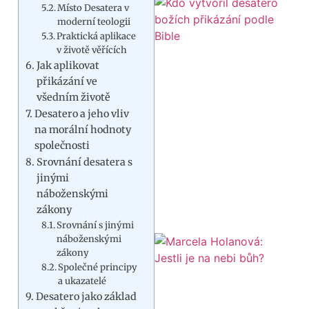
Místo Desatera v
moderní teologii
Praktická aplikace
v životě věřících
Jak aplikovat
přikázání ve
všedním životě
Desatero a jeho vliv
na morální hodnoty
společnosti
Srovnání desatera s
jinými
náboženskými
zákony
Srovnání s jinými
náboženskými
zákony
Společné principy
a ukazatelé
Desatero jako základ