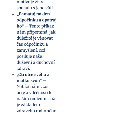
motivuje žít v
souladu s jeho vůlí.
„Pamatuj na den
odpočinku a opatruj
ho“
– Tento příkaz
nám připomíná, jak
důležité je věnovat
čas odpočinku a
zamyšlení, což
posiluje naše
duševní a duchovní
zdraví.
„Cti otce svého a
matku svou“
–
Nabízí nám vzor
úcty a vděčnosti k
našim rodičům, což
je základem
zdravého rodinného