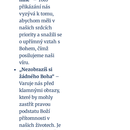
přikázání nás
vyzývá k tomu,
abychom měli v
našich srdcích
priority a snažili se
o upřímný vztah s
Bohem, čímž
posilujeme naši
víru.
„Nezobrazíš si
žádného Boha“
–
Varuje nás před
klamnými obrazy,
které by mohly
zastřít pravou
podstatu Boží
přítomnosti v
našich životech. Je