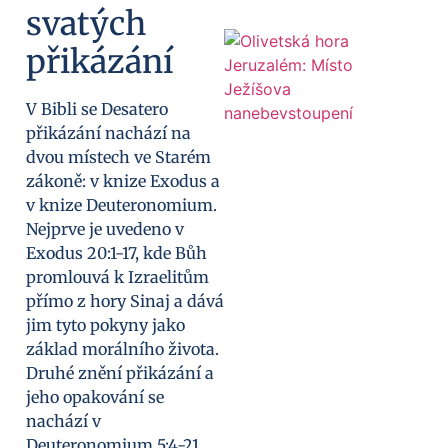
svatých
přikázání
V Bibli se Desatero
přikázání nachází na
dvou místech ve Starém
zákoně: v knize Exodus a
v knize Deuteronomium.
Nejprve je uvedeno v
Exodus 20:1-17, kde Bůh
promlouvá k Izraelitům
přímo z hory Sinaj a dává
jim tyto pokyny jako
základ morálního života.
Druhé znění přikázání a
jeho opakování se
nachází v
Deuteronomium 5:4-21,