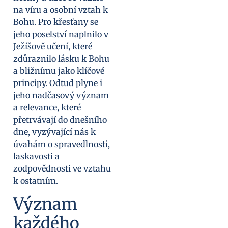
na víru a osobní vztah k
Bohu. Pro křesťany se
jeho poselství naplnilo v
Ježíšově učení, které
zdůraznilo lásku k Bohu
a bližnímu jako klíčové
principy. Odtud plyne i
jeho nadčasový význam
a relevance, které
přetrvávají do dnešního
dne, vyzývající nás k
úvahám o spravedlnosti,
laskavosti a
zodpovědnosti ve vztahu
k ostatním.
Význam
každého