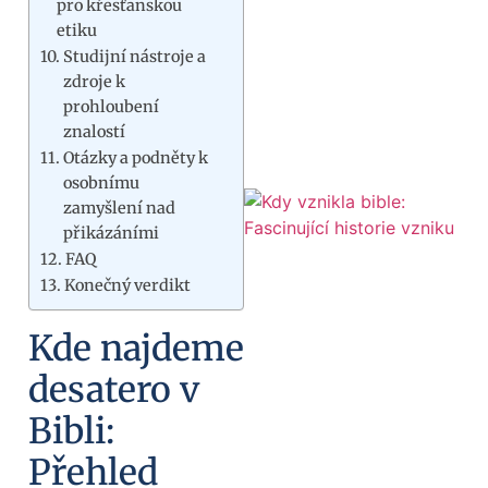
pro křesťanskou
etiku
Studijní nástroje a
zdroje k
prohloubení
znalostí
Otázky a podněty k
osobnímu
zamyšlení nad
přikázáními
FAQ
Konečný verdikt
Kde najdeme
desatero v
Bibli:
Přehled