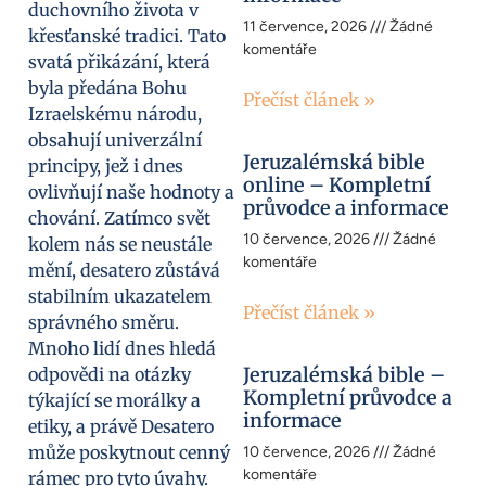
duchovního života v
11 července, 2026
Žádné
křesťanské tradici. Tato
komentáře
svatá přikázání, která
byla předána Bohu
Přečíst článek »
Izraelskému národu,
obsahují univerzální
Jeruzalémská bible
principy, jež i dnes
online – Kompletní
ovlivňují naše hodnoty a
průvodce a informace
chování. Zatímco svět
10 července, 2026
Žádné
kolem nás se neustále
komentáře
mění, desatero zůstává
stabilním ukazatelem
Přečíst článek »
správného směru.
Mnoho lidí dnes hledá
Jeruzalémská bible –
odpovědi na otázky
Kompletní průvodce a
týkající se morálky a
informace
etiky, a právě Desatero
může poskytnout cenný
10 července, 2026
Žádné
komentáře
rámec pro tyto úvahy.