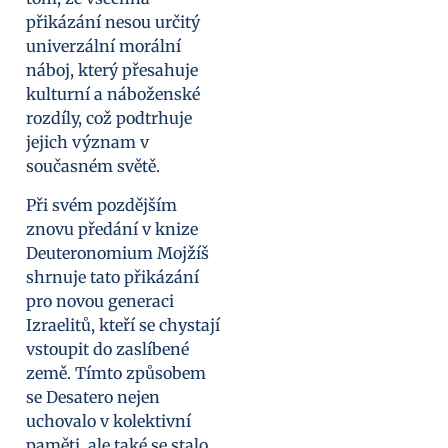
přikázání nesou určitý
univerzální morální
náboj, který přesahuje
kulturní a náboženské
rozdíly, což podtrhuje
jejich význam v
současném světě.
Při svém pozdějším
znovu předání v knize
Deuteronomium Mojžíš
shrnuje tato přikázání
pro novou generaci
Izraelitů, kteří se chystají
vstoupit do zaslíbené
země. Tímto způsobem
se Desatero nejen
uchovalo v kolektivní
paměti, ale také se stalo