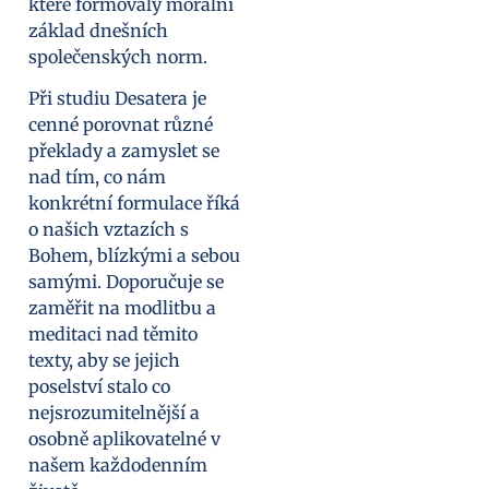
které formovaly morální
základ dnešních
společenských norm.
Při studiu Desatera je
cenné porovnat různé
překlady a zamyslet se
nad tím, co nám
konkrétní formulace říká
o našich vztazích s
Bohem, blízkými a sebou
samými. Doporučuje se
zaměřit na modlitbu a
meditaci nad těmito
texty, aby se jejich
poselství stalo co
nejsrozumitelnější a
osobně aplikovatelné v
našem každodenním