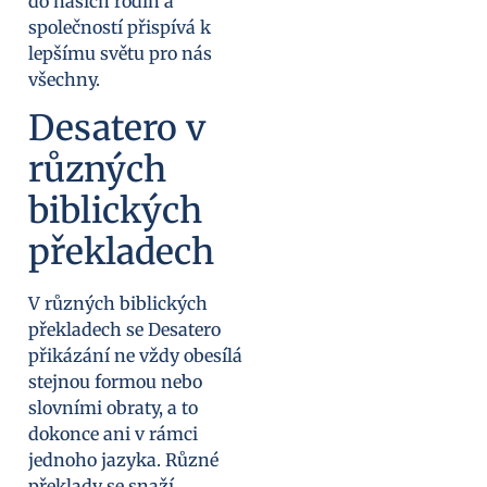
do našich rodin a
společností přispívá k
lepšímu světu pro nás
všechny.
Desatero v
různých
biblických
překladech
V různých biblických
překladech se Desatero
přikázání ne vždy obesílá
stejnou formou nebo
slovními obraty, a to
dokonce ani v rámci
jednoho jazyka. Různé
překlady se snaží