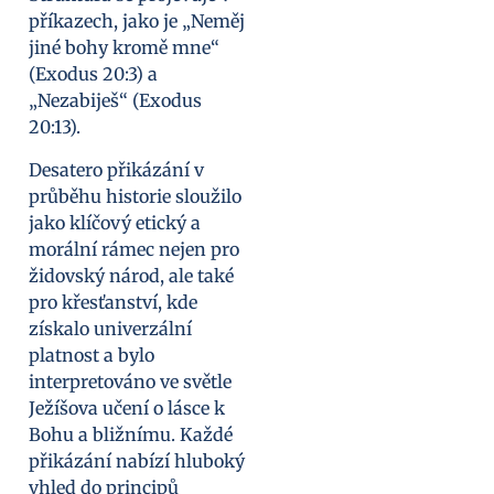
příkazech, jako je „Neměj
jiné bohy kromě mne“
(Exodus 20:3) a
„Nezabiješ“ (Exodus
20:13).
Desatero přikázání v
průběhu historie sloužilo
jako klíčový etický a
morální rámec nejen pro
židovský národ, ale také
pro křesťanství, kde
získalo univerzální
platnost a bylo
interpretováno ve světle
Ježíšova učení o lásce k
Bohu a bližnímu. Každé
přikázání nabízí hluboký
vhled do principů