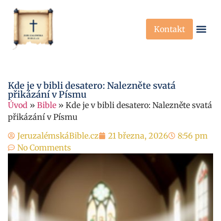
Kontakt
Křesťanská Víra
Křesťanské P
Kde je v bibli desatero: Nalezněte svatá
přikázání v Písmu
Úvod
»
Bible
»
Kde je v bibli desatero: Nalezněte svatá
přikázání v Písmu
JeruzalémskáBible.cz
21 března, 2026
8:56 pm
No Comments