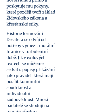
hovoří k lidu přímo a
poskytuje mu pokyny,
které později tvoří základ
Židovského zákona a
křesťanské etiky.
Historie formování
Desatera se odvíjí od
potřeby vymezit morální
hranice v turbulentní
době. Již v exilových
textech se můžeme
setkat s popisy přikázání
jako pravidel, která mají
posílit komunitní
soudržnost a
individualní
zodpovědnost. Mnozí
badatelé se shodují na
tom, že všechna