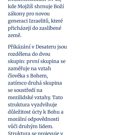
kde Mojžíš shrnuje Boží
zákony pro novou
generaci Izraelitů, které
přicházejí do zaslíbené
země.
Přikázání v Desateru jsou
rozdělena do dvou
skupin: první skupina se
zaměřuje na vztah
člověka s Bohem,
zatímco druhá skupina
se soustředí na
mezilidské vztahy. Tato
struktura vyzdvihuje
důležitost úcty k Bohu a
morální odpovědnosti
vůči druhým lidem.
Struktura se projevuje v