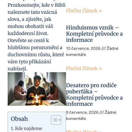
Prozkoumejte, kde v Bibli
Přečíst článek »
naleznete tato vzácná
slova, a zjistěte, jak
mohou obohatit váš
Hinduismus vznik –
každodenní život.
Kompletní průvodce a
informace
Otevřete se cestě k
hlubšímu porozumění a
10 července, 2026
Žádné
duchovnímu růstu, které
komentáře
vám tyto přikázání
Přečíst článek »
nabízejí.
Desatero pro rodiče
puberťáka –
Kompletní průvodce a
informace
9 července, 2026
Žádné
Obsah
komentáře
Kde najdeme