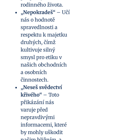
rodinného života.
„Nepokradeš“
– Učí
nás o hodnotě
spravedlnosti a
respektu k majetku
druhých, čímž
kultivuje silný
smysl pro etiku v
našich obchodních
a osobních
činnostech.
„Neseš svědectví
křivého“
– Toto
přikázání nás
varuje před
nepravdivými
informacemi, které
by mohly uškodit
našim bližním, a