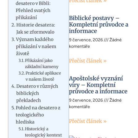
Přečíst článek »
desatero v Bibli:
Přehled svatých
Biblické postavy –
přikázání
Kompletní průvodce a
Historie desatera:
informace
Jak se zformovalo
Význam každého
9 července, 2026
Žádné
přikázání v našem
komentáře
životě
Přečíst článek »
Přikázání jako
základní kameny
Praktické aplikace
Apoštolské vyznání
v našem životě
víry – Kompletní
Desatero v různých
průvodce a informace
biblických
překladech
9 července, 2026
Žádné
komentáře
Pohled na desatero z
teologického
Přečíst článek »
hlediska
Historický a
teologický kontext