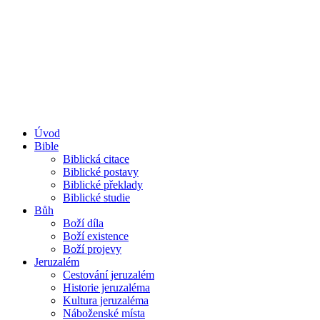
Úvod
Bible
Biblická citace
Biblické postavy
Biblické překlady
Biblické studie
Bůh
Boží díla
Boží existence
Boží projevy
Jeruzalém
Cestování jeruzalém
Historie jeruzaléma
Kultura jeruzaléma
Náboženské místa