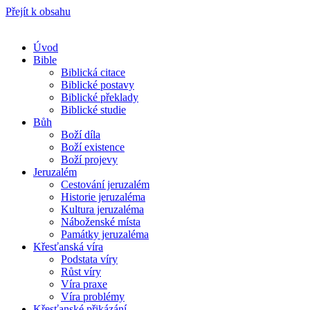
Přejít k obsahu
Úvod
Bible
Biblická citace
Biblické postavy
Biblické překlady
Biblické studie
Bůh
Boží díla
Boží existence
Boží projevy
Jeruzalém
Cestování jeruzalém
Historie jeruzaléma
Kultura jeruzaléma
Náboženské místa
Památky jeruzaléma
Křesťanská víra
Podstata víry
Růst víry
Víra praxe
Víra problémy
Křesťanské přikázání