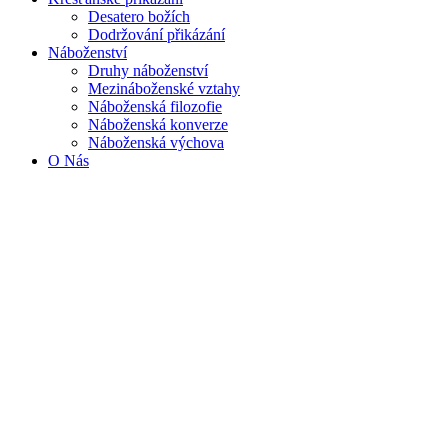
Desatero božích
Dodržování přikázání
Náboženství
Druhy náboženství
Mezináboženské vztahy
Náboženská filozofie
Náboženská konverze
Náboženská výchova
O Nás