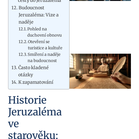
cesty do Jeruzaléma
Budoucnost
Jeruzaléma: Vize a
naděje
Pohled na
duchovní obnovu
Otevření se
turistice a kultuře
Smíření a naděje
na budoucnost
Často kladené
otázky
K zapamatování
Historie
Jeruzaléma
ve
starověku: