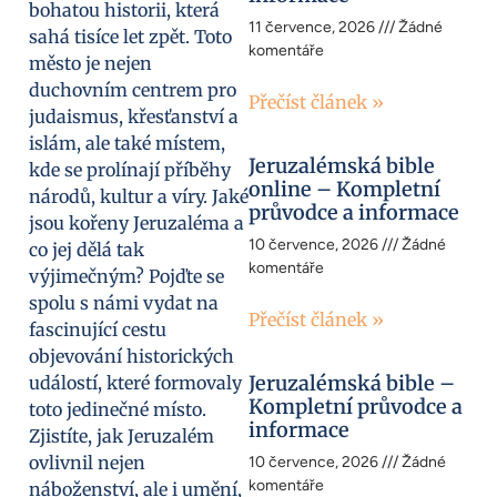
bohatou historii, která
11 července, 2026
Žádné
sahá tisíce let zpět. Toto
komentáře
město je nejen
duchovním centrem pro
Přečíst článek »
judaismus, křesťanství a
islám, ale také místem,
Jeruzalémská bible
kde se prolínají příběhy
online – Kompletní
národů, kultur a víry. Jaké
průvodce a informace
jsou kořeny Jeruzaléma a
10 července, 2026
Žádné
co jej dělá tak
komentáře
výjimečným? Pojďte se
spolu s námi vydat na
Přečíst článek »
fascinující cestu
objevování historických
Jeruzalémská bible –
událostí, které formovaly
Kompletní průvodce a
toto jedinečné místo.
informace
Zjistíte, jak Jeruzalém
ovlivnil nejen
10 července, 2026
Žádné
komentáře
náboženství, ale i umění,