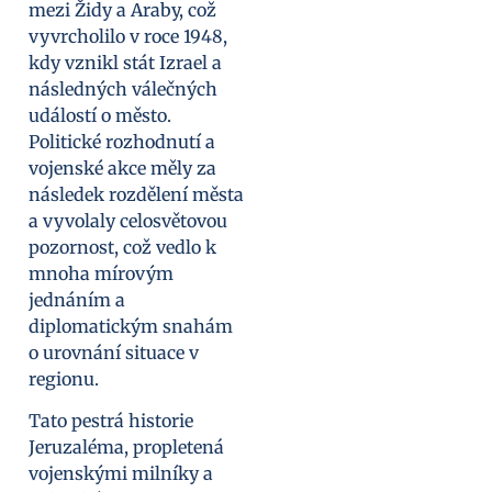
mezi Židy a Araby, což
vyvrcholilo v roce 1948,
kdy vznikl stát Izrael a
následných válečných
událostí o město.
Politické rozhodnutí a
vojenské akce měly za
následek rozdělení města
a vyvolaly celosvětovou
pozornost, což vedlo k
mnoha mírovým
jednáním a
diplomatickým snahám
o urovnání situace v
regionu.
Tato pestrá historie
Jeruzaléma, propletená
vojenskými milníky a