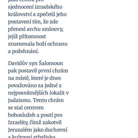
sjednocení izraelského
království a zpečetil jeho
postavení tím, že zde
přenesl archu smlouvy,
jejíž přítomnost
znamenala boží ochranu
a požehnání.
Davidův syn Šalomoun
pak postavil první chrám
na místě, které je dnes
považováno za jedné z
nejposvátnějších lokalit v
judaismu. Tento chrám
se stal centrem
bohoslužeb a poutí pro
Izraelity, čímž zakotvil
Jeruzalém jako duchovní
a kultovní středisko