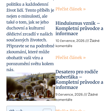
politiku a každodenní
Přečíst článek »
život lidí. Tento příběh je
nejen o minulosti, ale
také o tom, jak se jeho
Hinduismus vznik –
duchovní a kulturní
Kompletní průvodce a
informace
dědictví zrcadlí v našich
současných životech.
10 července, 2026
Žádné
Připravte se na podrobné
komentáře
zkoumání, které může
Přečíst článek »
obohatit vaši víru a
porozumění světu kolem
nás.
Desatero pro rodiče
puberťáka –
Kompletní průvodce a
informace
9 července, 2026
Žádné
komentáře