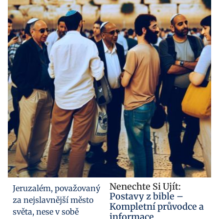
Nenechte Si Ujít:
Jeruzalém, považovaný
Postavy z bible –
za nejslavnější město
Kompletní průvodce a
světa, nese v sobě
informace