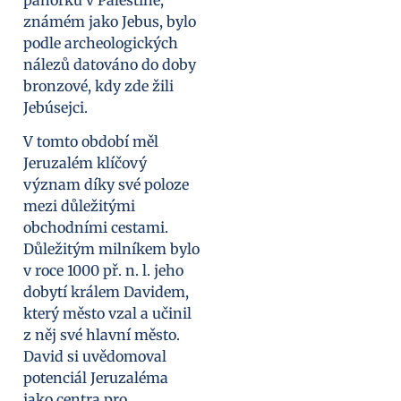
známém jako Jebus, bylo
podle archeologických
nálezů datováno do doby
bronzové, kdy zde žili
Jebúsejci.
V tomto období měl
Jeruzalém klíčový
význam díky své poloze
mezi důležitými
obchodními cestami.
Důležitým milníkem bylo
v roce 1000 př. n. l. jeho
dobytí králem Davidem,
který město vzal a učinil
z něj své hlavní město.
David si uvědomoval
potenciál Jeruzaléma
jako centra pro