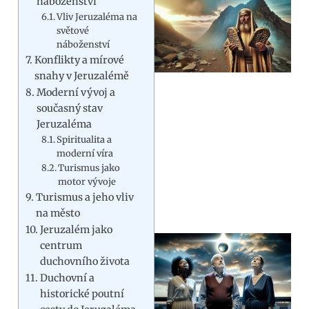
náboženství
Vliv Jeruzaléma na
světové
náboženství
Konflikty a mírové
snahy v Jeruzalémě
Moderní vývoj a
současný stav
Jeruzaléma
Spiritualita a
moderní víra
Turismus jako
motor vývoje
Turismus a jeho vliv
na město
Jeruzalém jako
centrum
duchovního života
Duchovní a
historické poutní