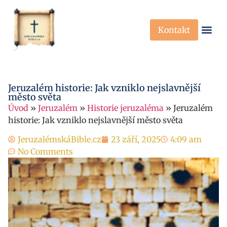
Kontakt
Křesťanská Víra
Křesťanské P
Jeruzalém historie: Jak vzniklo nejslavnější
město světa
Úvod
»
Jeruzalém
»
Historie jeruzaléma
»
Jeruzalém
historie: Jak vzniklo nejslavnější město světa
JeruzalémskáBible.cz
23 září, 2025
4:09 am
No Comments