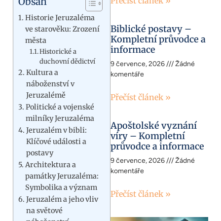
Obsah
Přečíst článek »
Historie Jeruzaléma
Biblické postavy –
ve starověku: Zrození
Kompletní průvodce a
města
informace
Historické a
duchovní dědictví
9 července, 2026
Žádné
Kultura a
komentáře
náboženství v
Jeruzalémě
Přečíst článek »
Politické a vojenské
milníky Jeruzaléma
Apoštolské vyznání
Jeruzalém v bibli:
víry – Kompletní
Klíčové události a
průvodce a informace
postavy
9 července, 2026
Žádné
Architektura a
komentáře
památky Jeruzaléma:
Symbolika a význam
Přečíst článek »
Jeruzalém a jeho vliv
na světové