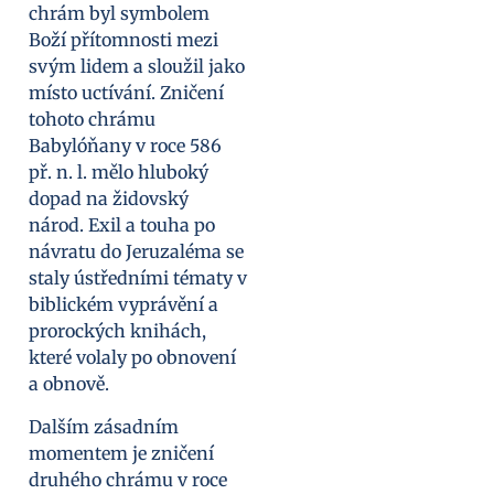
chrám byl symbolem
Boží přítomnosti mezi
svým lidem a sloužil jako
místo uctívání. Zničení
tohoto chrámu
Babylóňany v roce 586
př. n. l. mělo hluboký
dopad na židovský
národ. Exil a touha po
návratu do Jeruzaléma se
staly ústředními tématy v
biblickém vyprávění a
prorockých knihách,
které volaly po obnovení
a obnově.
Dalším zásadním
momentem je zničení
druhého chrámu v roce