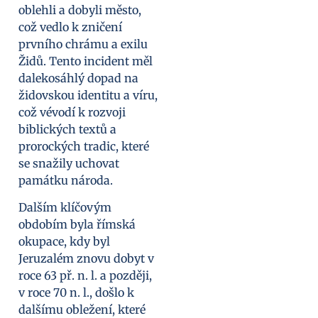
oblehli a dobyli město,
což vedlo k zničení
prvního chrámu a exilu
Židů. Tento incident měl
dalekosáhlý dopad na
židovskou identitu a víru,
což vévodí k rozvoji
biblických textů a
prorockých tradic, které
se snažily uchovat
památku národa.
Dalším klíčovým
obdobím byla římská
okupace, kdy byl
Jeruzalém znovu dobyt v
roce 63 př. n. l. a později,
v roce 70 n. l., došlo k
dalšímu obležení, které