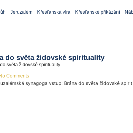
ůh
Jeruzalém
Křesťanská víra
Křesťanské přikázání
Náb
do světa židovské spirituality
 světa židovské spirituality
No Comments