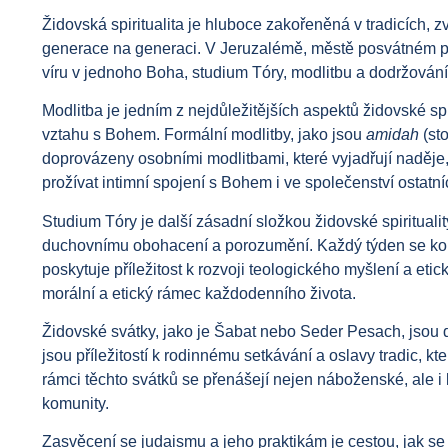
Židovská spiritualita je hluboce zakořeněná v tradicích, 
generace na generaci. V Jeruzalémě, městě posvátném pro 
víru v jednoho Boha, studium Tóry, modlitbu a dodržování t
Modlitba je jedním z nejdůležitějších aspektů židovské sp
vztahu s Bohem. Formální modlitby, jako jsou
amidah
(sto
doprovázeny osobními modlitbami, které vyjadřují naděje,
prožívat intimní spojení s Bohem i ve společenství ostatní
Studium Tóry je další zásadní složkou židovské spiritualit
duchovnímu obohacení a porozumění. Každý týden se konaj
poskytuje příležitost k rozvoji teologického myšlení a et
morální a etický rámec každodenního života.
Židovské svátky, jako je Šabat nebo Seder Pesach, jsou dů
jsou příležitostí k rodinnému setkávání a oslavy tradic, kt
rámci těchto svátků se přenášejí nejen náboženské, ale i ku
komunity.
Zasvěcení se judaismu a jeho praktikám je cestou, jak se 