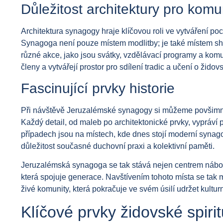
Důležitost architektury pro komu
Architektura synagogy hraje klíčovou roli ve vytváření poc
Synagoga není pouze místem modlitby; je také místem shr
různé akce, jako jsou svátky, vzdělávací programy a komuni
členy a vytvářejí prostor pro sdílení tradic a učení o židovs
Fascinující prvky historie
Při návštěvě Jeruzalémské synagogy si můžeme povšimnout
Každý detail, od maleb po architektonické prvky, vypráví p
případech jsou na místech, kde dnes stojí moderní synagogy
důležitost současné duchovní praxi a kolektivní paměti.
Jeruzalémská synagoga se tak stává nejen centrem nábož
která spojuje generace. Navštívením tohoto místa se tak 
živé komunity, která pokračuje ve svém úsilí udržet kultur
Klíčové prvky židovské spirit