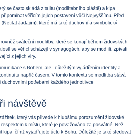
erý se často skládá z talitu (modlitebního pláště) a kipa
a připomínat věřícím jejich postavení vůči Nejvyššímu. Před
(Netilat Jadajim), které má také duchovní a symbolický
rovněž sváteční modlitby, které se konají během židovských
stí se věřící scházejí v synagogách, aby se modlili, zpívali
jící z jejich víry.
omunikace s Bohem, ale i důležitým vyjádřením identity a
 kontinuitu napříč časem. V tomto kontextu se modlitba stává
mi duchovními potřebami každého jednotlivce.
ři návštěvě
ážitek, který vás přivede k hlubšímu porozumění židovské
u a respektem k místu, které je považováno za posvátné. Než
it kipa, čímž vyjadřujete úctu k Bohu. Důležité je také sledovat