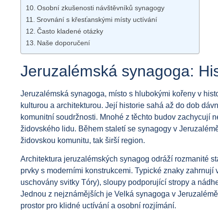
Osobní zkušenosti návštěvníků synagogy
Srovnání s křesťanskými místy uctívání
Často kladené otázky
Naše doporučení
Jeruzalémská synagoga: Hist
Jeruzalémská synagoga, místo s hlubokými kořeny v histo
kulturou a architekturou. Její historie sahá až do dob d
komunitní soudržnosti. Mnohé z těchto budov zachycují ne
židovského lidu. Během staletí se synagogy v Jeruzalémě s
židovskou komunitu, tak širší region.
Architektura jeruzalémských synagog odráží rozmanité sta
prvky s moderními konstrukcemi. Typické znaky zahrnují vý
uschovány svitky Tóry), sloupy podporující stropy a nádher
Jednou z nejznámějších je Velká synagoga v Jeruzalémě, 
prostor pro klidné uctívání a osobní rozjímání.