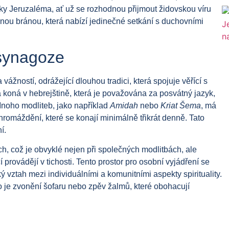
íky Jeruzaléma, ať už se rozhodnou přijmout židovskou víru
enou bránou, která nabízí jedinečné setkání s duchovními
 synagoze
ážností, odrážející dlouhou tradici, která spojuje věřící s
 koná v hebrejštině, která je považována za posvátný jazyk,
 Mnoho modliteb, jako například
Amidah
nebo
Kriat Šema
, má
hromáždění, které se konají minimálně třikrát denně. Tato
í.
h, což je obvyklé nejen při společných modlitbách, ale
í provádějí v tichosti. Tento prostor pro osobní vyjádření se
 vztah mezi individuálními a komunitními aspekty spirituality.
ko je zvonění šofaru nebo zpěv žalmů, které obohacují