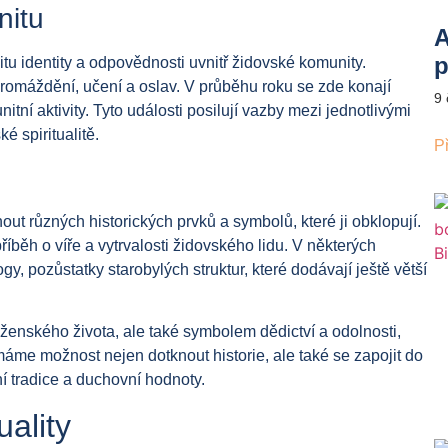
nitu
A
p
itu identity a odpovědnosti uvnitř židovské komunity.
omáždění, učení a oslav. V průběhu roku se zde konají
9
tní aktivity. Tyto události posilují vazby mezi jednotlivými
ké spiritualitě.
P
 různých historických prvků a symbolů, které ji obklopují.
říběh o víře a vytrvalosti židovského lidu. V některých
, pozůstatky starobylých struktur, které dodávají ještě větší
enského života, ale také symbolem dědictví a odolnosti,
máme možnost nejen dotknout historie, ale také se zapojit do
ní tradice a duchovní hodnoty.
uality