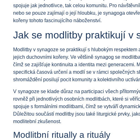
spojuje jak jednotlivce, tak celou komunitu. Pro návštěvn
nebo se pouze zajímají o její hloubku, je synagoga otevř
kořeny tohoto fascinujícího náboženství.
Jak se modlitby praktikují v
Modlitby v synagoze se praktikují s hlubokým respektem a v
jejich duchovními kořeny. Ve většině synagog se modlitba
čímž se zajišťuje kontinuita a identita mezi generacemi.
specifická časová určení a modlí se v rámci společných s
shromáždění posilují pocit komunity a kolektivního uctíván
V synagoze se klade důraz na participaci všech přítomnýc
rovněž při jednotlivých osobních modlitbách, které si věříc
spojuje s formálními modlitbami, čímž se vytváří dynamický
Důležitou součástí modlitby jsou také liturgické prvky, ja
modlitební zkušenost.
Modlitbní ritually a rituály