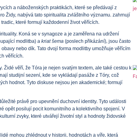
zvycích a náboženských praktikách, které se předávají z
Židy, nabývá tato spiritualita zvláštního významu. zahrnují
radic, které formují každodenní život věřících.
irituality. Koná se v synagoze a je zaměřena na udržení
upající modlitba) a
kriat šema
(poslech přikázání), jsou často
 obavy nebo dík. Tato dvojí forma modlitby umožňuje věřícím
ch věřících.
y. Židé věří, že Tóra je nejen svatým textem, ale také cestou k
í studijní sezení, kde se vykládají pasáže z Tóry, což
ických hodnot. Tyto diskuse nejsou jen akademické; formují
ležité právě pro upevnění duchovní identity. Tyto události
eré opět posilují pocit komunitního a kolektivního spojení. V
lturní zvyky, které utvářejí životní styl a hodnoty židovské
lidé mohou zhlédnout v historii, hodnotách a víře, která