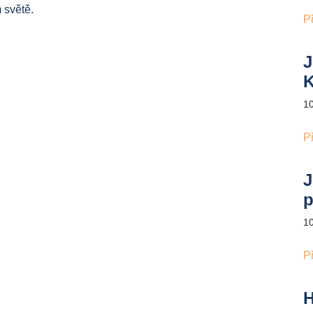
m světě.
P
J
K
1
P
J
p
1
P
H