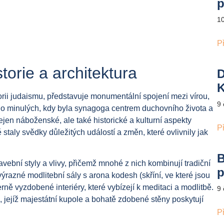
p
1
P
orie a architektura
D
K
rii judaismu, představuje monumentální spojení mezi vírou,
9
ávno minulých, kdy byla synagoga centrem duchovního života a
jen náboženské, ale také historické a kulturní aspekty
P
taly svědky důležitých událostí a změn, které ovlivnily jak
B
vební styly a vlivy, přičemž mnohé z nich kombinují tradiční
p
razné modlitební sály s arona kodesh (skříní, ve které jsou
ně vyzdobené interiéry, které vybízejí k meditaci a modlitbě.
9
jejíž majestátní kupole a bohatě zdobené stěny poskytují
P