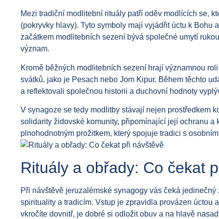
Mezi tradiční modlitební rituály patří oděv modlících se, kt
(pokryvky hlavy). Tyto symboly mají vyjádřit úctu k Bohu 
začátkem modlitebních sezení bývá společné umytí rukou 
význam.
Kromě běžných modlitebních sezení hrají významnou roli 
svátků, jako je Pesach nebo Jom Kipur. Během těchto událo
a reflektovali společnou historii a duchovní hodnoty vyplýva
V synagoze se tedy modlitby stávají nejen prostředkem k
solidarity židovské komunity, připomínající její ochranu a
plnohodnotným prožitkem, který spojuje tradici s osobní
Rituály a obřady: Co čekat p
Při návštěvě jeruzalémské synagogy vás čeká jedinečný z
spirituality a tradicím. Vstup je zpravidla provázen úcto
vkročíte dovnitř, je dobré si odložit obuv a na hlavě nasad