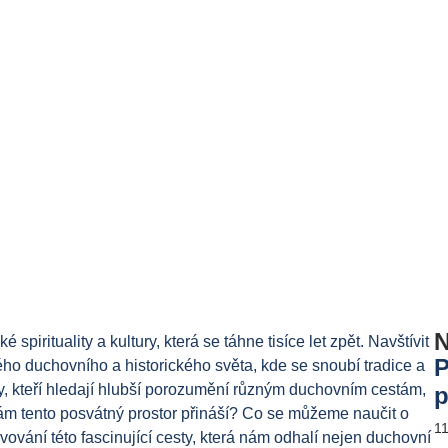
N
irituality a kultury, která se táhne tisíce let zpět. Navštívit
P
ho duchovního a historického světa, kde se snoubí tradice a
ty, kteří hledají hlubší porozumění různým duchovním cestám,
p
nám tento posvátný prostor přináší? Co se můžeme naučit o
1
vování této fascinující cesty, která nám odhalí nejen duchovní