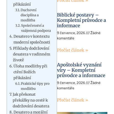
Přečíst článek »
přikázání
Duchovní
Biblické postavy –
disciplína a
Kompletní průvodce a
modlitba
informace
Společenství a
vzájemná podpora
9 července, 2026
Žádné
Desatero v kontextu
komentáře
moderní společnosti
Příklady dodržování
Přečíst článek »
desatera v rodinném
životě
Apoštolské vyznání
Úloha modlitby při
víry – Kompletní
ctění Božích
průvodce a informace
přikázání
9 července, 2026
Žádné
Praktické tipy pro
komentáře
modlitbu
Jak překonat
Přečíst článek »
překážky na cestě k
dodržování desatera
Desatero a morální