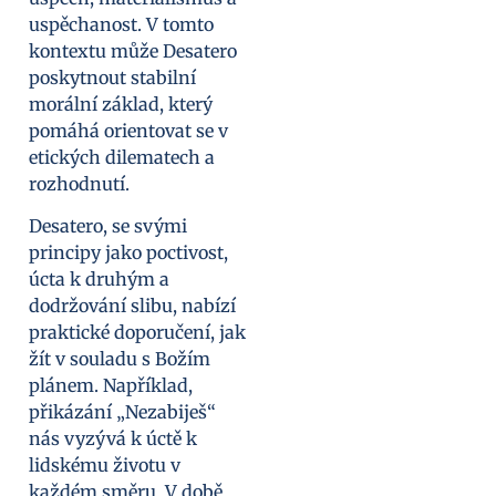
uspěchanost. V tomto
kontextu může Desatero
poskytnout stabilní
morální základ, který
pomáhá orientovat se v
etických dilematech a
rozhodnutí.
Desatero, se svými
principy jako poctivost,
úcta k druhým a
dodržování slibu, nabízí
praktické doporučení, jak
žít v souladu s Božím
plánem. Například,
přikázání „Nezabiješ“
nás vyzývá k úctě k
lidskému životu v
každém směru. V době,