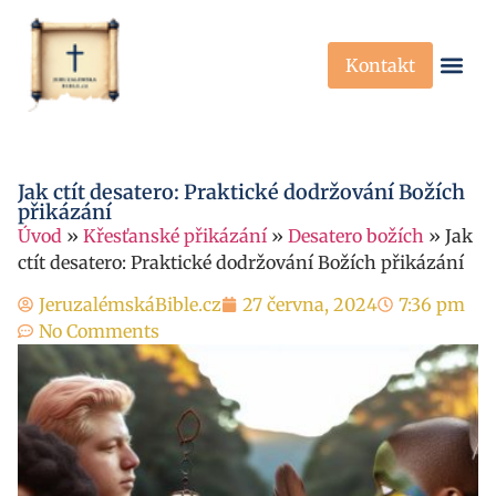
Kontakt
Křesťanská Víra
Křesťanské P
Jak ctít desatero: Praktické dodržování Božích
přikázání
Úvod
»
Křesťanské přikázání
»
Desatero božích
»
Jak
ctít desatero: Praktické dodržování Božích přikázání
JeruzalémskáBible.cz
27 června, 2024
7:36 pm
No Comments