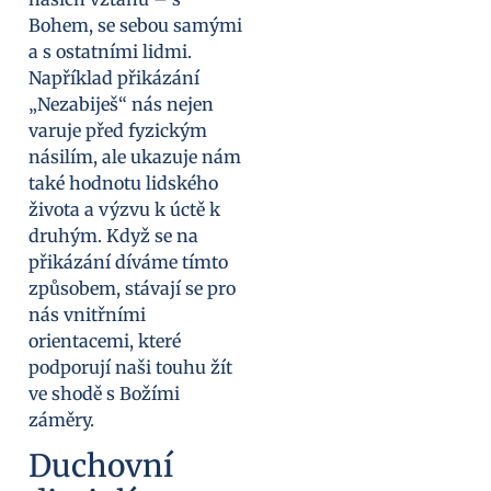
Bohem, se sebou samými
a s ostatními lidmi.
Například přikázání
„Nezabiješ“ nás nejen
varuje před fyzickým
násilím, ale ukazuje nám
také hodnotu lidského
života a výzvu k úctě k
druhým. Když se na
přikázání díváme tímto
způsobem, stávají se pro
nás vnitřními
orientacemi, které
podporují naši touhu žít
ve shodě s Božími
záměry.
Duchovní