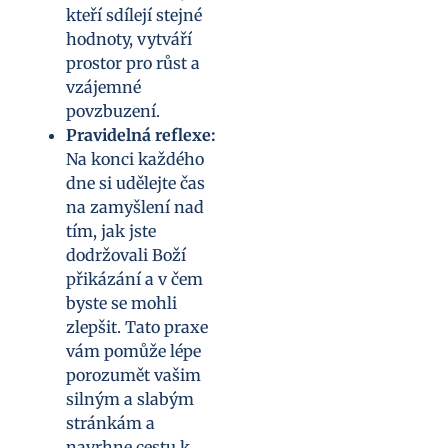
kteří sdílejí stejné
hodnoty, vytváří
prostor pro růst a
vzájemné
povzbuzení.
Pravidelná reflexe:
Na konci každého
dne si udělejte čas
na zamyšlení nad
tím, jak jste
dodržovali Boží
přikázání a v čem
byste se mohli
zlepšit. Tato praxe
vám pomůže lépe
porozumět vašim
silným a slabým
stránkám a
navrhne cestu k