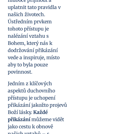
hluboce přijmout a
uplatnit tato pravidla v
našich životech.
Ústředním prvkem
tohoto přístupu je
nalézání vztahu s
Bohem, který nás k
dodržování přikázání
vede a inspiruje, místo
aby to byla pouze
povinnost.
Jedním z klíčových
aspektů duchovního
přístupu je uchopení
přikázání jakožto projevů
Boží lásky.
Každé
přikázání
můžeme vidět
jako cestu k obnově
našich vztahů – s