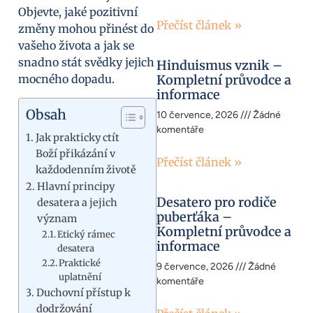
Objevte, jaké pozitivní
Přečíst článek »
změny mohou přinést do
vašeho života a jak se
snadno stát svědky jejich
Hinduismus vznik –
mocného dopadu.
Kompletní průvodce a
informace
Obsah
10 července, 2026
Žádné
komentáře
Jak prakticky ctít
Boží přikázání v
Přečíst článek »
každodenním životě
Hlavní principy
Desatero pro rodiče
desatera a jejich
puberťáka –
význam
Kompletní průvodce a
Etický rámec
informace
desatera
Praktické
9 července, 2026
Žádné
uplatnění
komentáře
Duchovní přístup k
dodržování