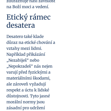
zdůrazňuje naši závislost
na Boží moci a vedení.
Etický rámec
desatera
Desatero také klade
důraz na etické chování a
vztahy mezi lidmi.
Například přikázání
„Nezabiješ“ nebo
„Nepokradeš“ nás nejen
varují před fyzickými a
materiálními škodami,
ale zároveň vyžadují
respekt a úctu k lidské
důstojnosti. Tyto jasné
morální normy jsou
zásadní pro udržení