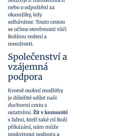
obtížných rozhodnutích
nebo o odpuštění za
okamžiky, kdy
selháváme. Touto cestou
se učíme otevřenosti vůči
Božímu vedení a
moudrosti.
Společenství a
vzájemná
podpora
Kromě osobní modlitby
je důležité sdílet naši
duchovní cestu s
ostatními.
Žít v komunitě
s lidmi, kteří také ctí Boží
přikázání, nám může
poskytnout podporu a