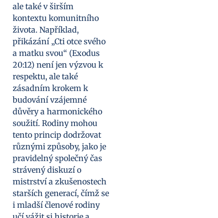
ale také v širším
kontextu komunitního
života. Například,
přikázání „Cti otce svého
a matku svou“ (Exodus
20:12) není jen výzvou k
respektu, ale také
zásadním krokem k
budování vzájemné
důvěry a harmonického
soužití. Rodiny mohou
tento princip dodržovat
různými způsoby, jako je
pravidelný společný čas
strávený diskuzí o
mistrství a zkušenostech
starších generací, čímž se
i mladší členové rodiny
učí vážit si historie a