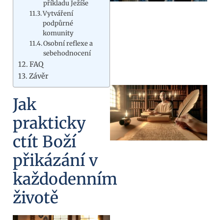
příkladu Ježíše
Vytváření
podpůrné
komunity
Osobní reflexe a
sebehodnocení
FAQ
Závěr
Jak
prakticky
ctít Boží
přikázání v
každodenním
životě