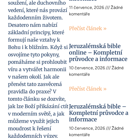
soužení, ale duchovního
11 července, 2026
Žádné
vedení, které nás provází
komentáře
každodenním životem.
Desatero nám nabízí
Přečíst článek »
základní principy, které
formují naše vztahy k
Jeruzalémská bible
Bohu i k bližním. Když si
online – Kompletní
osvojíme tyto pokyny,
průvodce a informace
pomáháme si prohloubit
10 července, 2026
Žádné
víru a vytvářet harmonii
komentáře
v našem okolí. Jak ale
přenést tato zasvěcená
Přečíst článek »
pravidla do praxe? V
tomto článku se dozvíte,
Jeruzalémská bible –
jak lze Boží přikázání ctít
Kompletní průvodce a
v moderním světě, a jak
informace
můžeme využít jejich
moudrost k řešení
10 července, 2026
Žádné
komentáře
každodenních výzev.