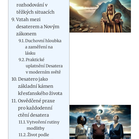
rozhodování v
těžkých situacích
Vztah mezi
desaterem a Novým
zákonem
Duchovní hloubka
a zaměření na
lásku
Praktické
uplatnění Desatera
v moderním světě
Desatero jako
základní kámen
křesťanského života
Osvědčené praxe
pro každodenní
ctění desatera
Vytvoření rutiny
modlitby
Život podle