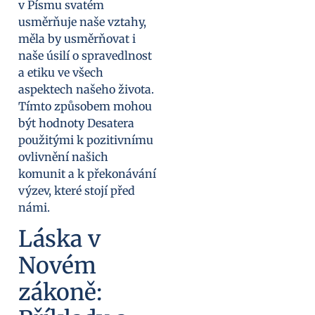
v Písmu svatém
usměrňuje naše vztahy,
měla by usměrňovat i
naše úsilí o spravedlnost
a etiku ve všech
aspektech našeho života.
Tímto způsobem mohou
být hodnoty Desatera
použitými k pozitivnímu
ovlivnění našich
komunit a k překonávání
výzev, které stojí před
námi.
Láska v
Novém
zákoně: