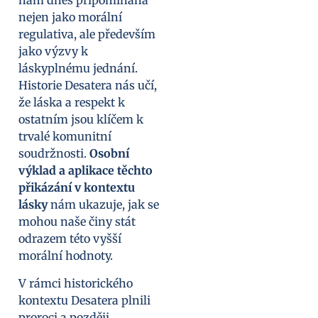
nám dnes připomínána
nejen jako morální
regulativa, ale především
jako výzvy k
láskyplnému jednání.
Historie Desatera nás učí,
že láska a respekt k
ostatním jsou klíčem k
trvalé komunitní
soudržnosti.
Osobní
výklad a aplikace těchto
přikázání v kontextu
lásky
nám ukazuje, jak se
mohou naše činy stát
odrazem této vyšší
morální hodnoty.
V rámci historického
kontextu Desatera plnili
proroci a později