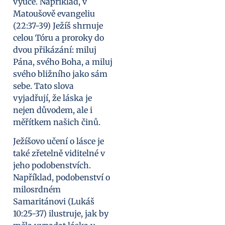
výuce. Například, v
Matoušově evangeliu
(22:37-39) Ježíš shrnuje
celou Tóru a proroky do
dvou přikázání: miluj
Pána, svého Boha, a miluj
svého bližního jako sám
sebe. Tato slova
vyjadřují, že láska je
nejen důvodem, ale i
měřítkem našich činů.
Ježíšovo učení o lásce je
také zřetelně viditelné v
jeho podobenstvích.
Například, podobenství o
milosrdném
Samaritánovi (Lukáš
10:25-37) ilustruje, jak by