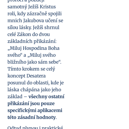
samotný Ježíš Kristus
roli, kdy zázračně spojili
mnich Jakubova učení se
sílou lásky. Ježíš shrnul
celé Zákon do dvou
základních přikázání:
„Miluj Hospodina Boha
svého“ a „Miluj svého
bližního jako sám sebe“.
Tímto krokem se celý
koncept Desatera
posunul do oblasti, kde je
láska chápána jako jeho
základ –
všechny ostatní
přikázání jsou pouze
specifickými aplikacemi
této zásadní hodnoty
.
Odtud plynou i praktické