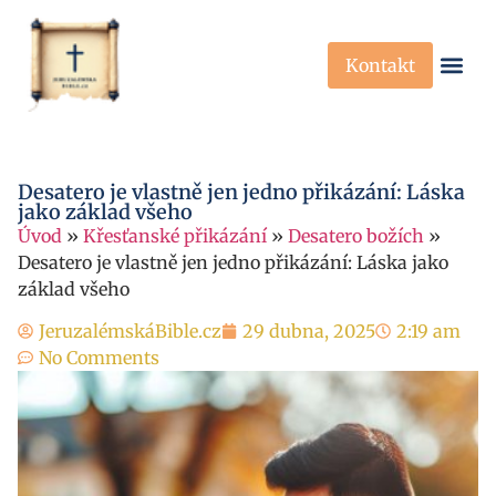
Kontakt
Křesťanská Víra
Křesťanské P
Desatero je vlastně jen jedno přikázání: Láska
jako základ všeho
Úvod
»
Křesťanské přikázání
»
Desatero božích
»
Desatero je vlastně jen jedno přikázání: Láska jako
základ všeho
JeruzalémskáBible.cz
29 dubna, 2025
2:19 am
No Comments