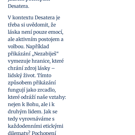
Desatera.
V kontextu Desatera je
třeba si uvědomit, že
láska není pouze emocí,
ale aktivním postojem a
volbou. Například
přikázání „Nezabiješ“
vymezuje hranice, které
chrání zdroj lásky –
lidský život. Tímto
způsobem přikázání
fungují jako zrcadlo,
které odráží naše vztahy:
nejen k Bohu, ale i k
druhým lidem. Jak se
tedy vyrovnáváme s
každodenními etickými
dilematy? Pochopení