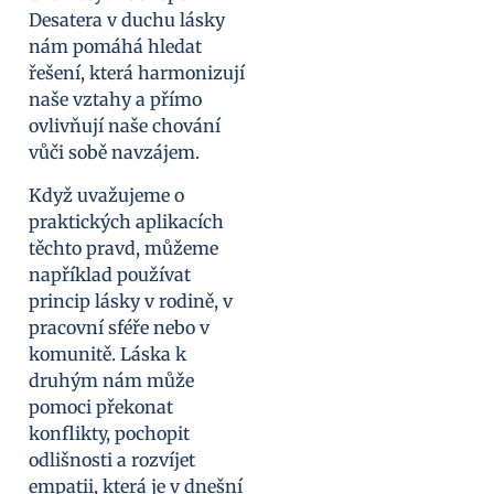
Desatera v duchu lásky
nám pomáhá hledat
řešení, která harmonizují
naše vztahy a přímo
ovlivňují naše chování
vůči sobě navzájem.
Když uvažujeme o
praktických aplikacích
těchto pravd, můžeme
například používat
princip lásky v rodině, v
pracovní sféře nebo v
komunitě. Láska k
druhým nám může
pomoci překonat
konflikty, pochopit
odlišnosti a rozvíjet
empatii, která je v dnešní