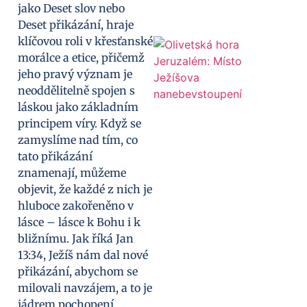
jako Deset slov nebo
Deset přikázání, hraje
klíčovou roli v křesťanské
morálce a etice, přičemž
jeho pravý význam je
neoddělitelně spojen s
láskou jako základním
principem víry. Když se
zamyslíme nad tím, co
tato přikázání
znamenají, můžeme
objevit, že každé z nich je
hluboce zakořeněno v
lásce – lásce k Bohu i k
bližnímu. Jak říká Jan
13:34, Ježíš nám dal nové
přikázání, abychom se
milovali navzájem, a to je
jádrem pochopení