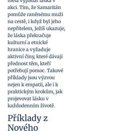
měla vypadat láska v
akci. Tím, že Samaritán
pomůže raněnému muži
na cestě, i když byl jeho
nepřítelem, Ježíš ukazuje,
že láska překračuje
kulturní a etnické
hranice a vyžaduje
aktivní činy, které dávají
přednost těm, kteří
potřebují pomoc. Takové
příklady jsou výzvou
nejen k empatii, ale i k
praktickým krokům, jak
projevovat lásku v
každodenním životě.
Příklady z
Nového