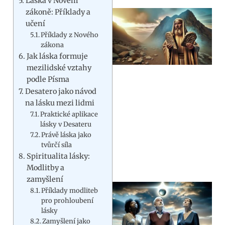
Láska v Novém
zákoně: Příklady a
učení
Příklady z Nového
zákona
Jak láska formuje
mezilidské vztahy
podle Písma
Desatero jako návod
na lásku mezi lidmi
Praktické aplikace
lásky v Desateru
Právě láska jako
tvůrčí síla
Spiritualita lásky:
Modlitby a
zamyšlení
Příklady modliteb
pro prohloubení
lásky
Zamyšlení jako