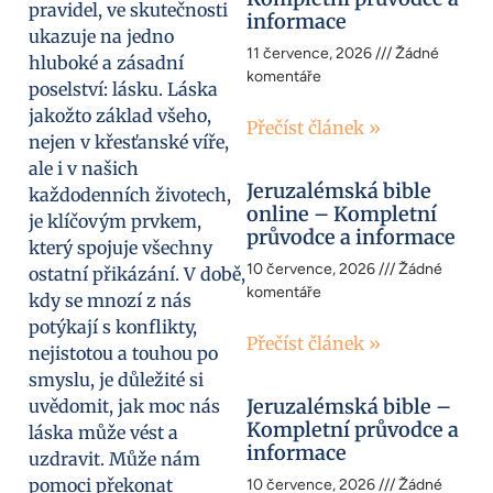
pravidel, ve skutečnosti
informace
ukazuje na jedno
11 července, 2026
Žádné
hluboké a zásadní
komentáře
poselství: lásku. Láska
jakožto základ všeho,
Přečíst článek »
nejen v křesťanské víře,
ale i v našich
Jeruzalémská bible
každodenních životech,
online – Kompletní
je klíčovým prvkem,
průvodce a informace
který spojuje všechny
10 července, 2026
Žádné
ostatní přikázání. V době,
komentáře
kdy se mnozí z nás
potýkají s konflikty,
Přečíst článek »
nejistotou a touhou po
smyslu, je důležité si
Jeruzalémská bible –
uvědomit, jak moc nás
Kompletní průvodce a
láska může vést a
informace
uzdravit. Může nám
pomoci překonat
10 července, 2026
Žádné