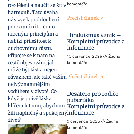
komentáře
rozdělení a naučit se žít v
harmonii. Tato úvaha
Přečíst článek »
nás zve k prohloubení
porozumění k těmto
mocným principům a
Hinduismus vznik –
nabízí příležitost k
Kompletní průvodce a
informace
duchovnímu růstu.
Připojte se k nám na
10 července, 2026
Žádné
cestě objevování, jak
komentáře
může být láska nejen
Přečíst článek »
závazkem, ale také vaším
nejvýznamnějším
vodítkem v životě. Co
Desatero pro rodiče
když je právě láska
puberťáka –
klíčem k tomu, abychom
Kompletní průvodce a
informace
žili naplněný a spokojený
život?
9 července, 2026
Žádné
komentáře