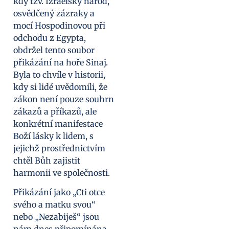
kdy tzv. Izraelský národ,
osvědčený zázraky a
mocí Hospodinovou při
odchodu z Egypta,
obdržel tento soubor
přikázání na hoře Sinaj.
Byla to chvíle v historii,
kdy si lidé uvědomili, že
zákon není pouze souhrn
zákazů a příkazů, ale
konkrétní manifestace
Boží lásky k lidem, s
jejichž prostřednictvím
chtěl Bůh zajistit
harmonii ve společnosti.
Přikázání jako „Cti otce
svého a matku svou“
nebo „Nezabiješ“ jsou