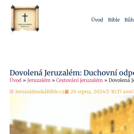
Úvod
Bible
Bůh
Dovolená Jeruzalém: Duchovní odpo
Úvod
»
Jeruzalém
»
Cestování jeruzalém
»
Dovolená J
JeruzalémskáBible.cz
28 srpna, 2024
10:37 am