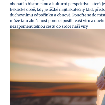
obohatí o historickou a kulturní perspektivu, která j
hektické době, kdy je těžké najít skutečný klid, před
duchovnímu odpočinku a obnově. Ponořte se do míst, k
může tato zkušenost pomoci posílit vaši víru a duchovn
nezapomenutelnou cestu do srdce naší víry.