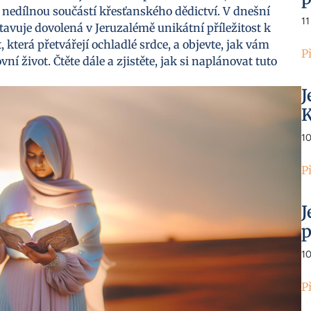
e nedílnou součástí křesťanského dědictví. V dnešní
11
stavuje dovolená v Jeruzalémě unikátní příležitost k
terá přetvářejí ochladlé srdce, a objevte, jak vám
P
í život. Čtěte dále a zjistěte, jak si naplánovat tuto
J
K
1
P
J
p
1
P