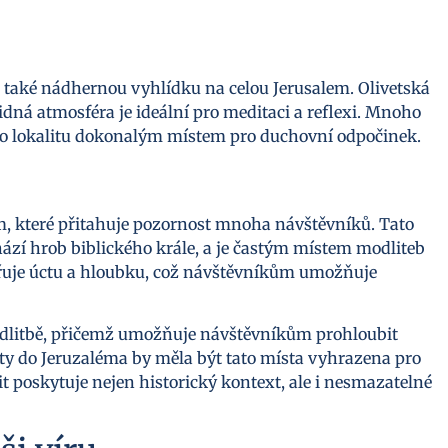
 také nádhernou vyhlídku na celou Jerusalem. Olivetská
idná atmosféra je ideální pro meditaci a reflexi. Mnoho
tuto lokalitu dokonalým místem pro duchovní odpočinek.
em, které přitahuje pozornost mnoha návštěvníků. Tato
hází hrob biblického krále, a je častým místem modliteb
zařuje úctu a hloubku, což návštěvníkům umožňuje
modlitbě, přičemž umožňuje návštěvníkům prohloubit
sty do Jeruzaléma by měla být tato místa vyhrazena pro
t poskytuje nejen historický kontext, ale i nesmazatelné