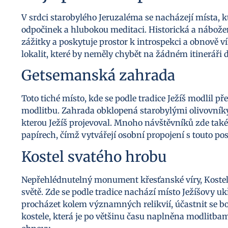
V srdci starobylého Jeruzaléma se nacházejí místa, kt
odpočinek a hlubokou meditaci. Historická a nábože
zážitky a poskytuje prostor k introspekci a obnově v
lokalit, které by neměly chybět na žádném itineráři
Getsemanská zahrada
Toto tiché místo, kde se podle tradice Ježíš modlil p
modlitbu. Zahrada obklopená starobylými olivovníky n
kterou Ježíš projevoval. Mnoho návštěvníků zde tak
papírech, čímž vytvářejí osobní propojení s touto po
Kostel svatého hrobu
Nepřehlédnutelný monument křesťanské víry, Kostel 
světě. Zde se podle tradice nachází místo Ježíšovy u
procházet kolem významných relikvií, účastnit se 
kostele, která je po většinu času naplněna modlitba