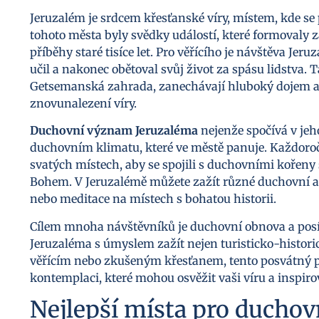
Jeruzalém je srdcem křesťanské víry, místem, kde se p
tohoto města byly svědky událostí, které formovaly 
příběhy staré tisíce let. Pro věřícího je návštěva Jer
učil a nakonec obětoval svůj život za spásu lidstva. 
Getsemanská zahrada, zanechávají hluboký dojem a 
znovunalezení víry.
Duchovní význam Jeruzaléma
nejenže spočívá v jeh
duchovním klimatu, které ve městě panuje. Každoroč
svatých místech, aby se spojili s duchovními kořeny sv
Bohem. V Jeruzalémě můžete zažít různé duchovní akti
nebo meditace na místech s bohatou historii.
Cílem mnoha návštěvníků je duchovní obnova a posílen
Jeruzaléma s úmyslem zažít nejen turisticko-historic
věřícím nebo zkušeným křesťanem, tento posvátný pro
kontemplaci, které mohou osvěžit vaši víru a inspi
Nejlepší místa pro duchov