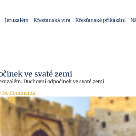
Jeruzalém
Křesťanská víra
Křesťanské přikázání
Ná
činek ve svaté zemi
eruzalém: Duchovní odpočinek ve svaté zemi
No Comments