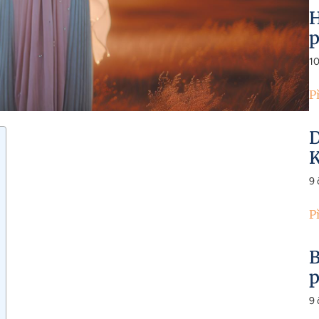
H
p
1
P
D
K
9
P
B
p
9