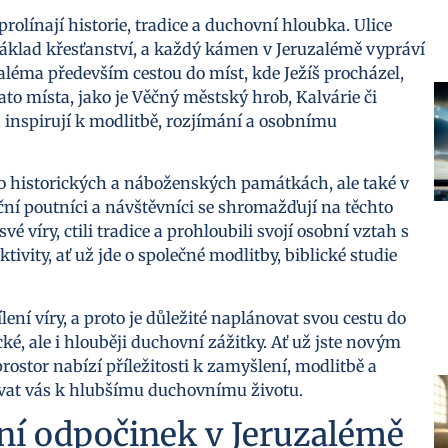
rolínají historie, tradice a duchovní hloubka. Ulice
základ křesťanství, a každý kámen v Jeruzalémě vypráví
uzaléma především cestou do míst, kde Ježíš procházel,
Tato místa, jako je Věčný městský hrob, Kalvárie či
inspirují k modlitbě, rozjímání a osobnímu
o historických a náboženských památkách, ale také v
ní poutníci a návštěvníci se shromažďují na těchto
é víry, ctili tradice a prohloubili svojí osobní vztah s
vity, ať už jde o společné modlitby, biblické studie
í víry, a proto je důležité naplánovat svou cestu do
ké, ale i hlouběji duchovní zážitky. Ať už jste novým
stor nabízí příležitosti k zamyšlení, modlitbě a
rovat vás k hlubšímu duchovnímu životu.
ní odpočinek v Jeruzalémě