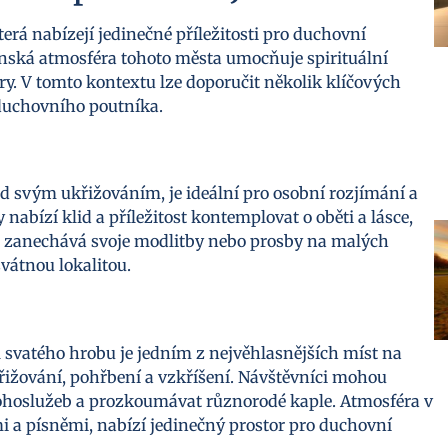
erá nabízejí jedinečné příležitosti pro duchovní
nská atmosféra tohoto města umocňuje spirituální
íry. V tomto kontextu lze doporučit několik klíčových
 duchovního poutníka.
řed svým ukřižováním, je ideální pro osobní rozjímání a
abízí klid a příležitost kontemplovat o oběti a lásce,
é zanechává svoje modlitby nebo prosby na malých
svátnou lokalitou.
svatého hrobu je jedním z nejvěhlasnějších míst na
křižování, pohřbení a vzkříšení. Návštěvníci mohou
bohoslužeb a prozkoumávat různorodé kaple. Atmosféra v
mi a písněmi, nabízí jedinečný prostor pro duchovní