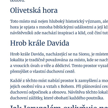
obnovu.
Olivetská hora
Toto místo má nejen hluboký historický význam, ale
hora je spjata s mnoha biblickými událostmi a její kl
návštěvníků zde nachází inspiraci a klid, což činí 
Hrob krále Davida
Hrob krále Davida, nacházející se na Sionu, je míst
lokalita je tradičně považována za místo, kde se nac
a vroucích úvah o víře a dědictví. Tento prostor vy
přemýšlet o vlastní duchovní cestě.
Každé z těchto míst nabízí prostor k zamyšlení a 
jejich osobní víru a vztah s Bohem. Při plánování ce
duchovní odpočinek a obnovu. Návštěva těchto lokali
duchovní zážitky, které obohatí každého poutníka.