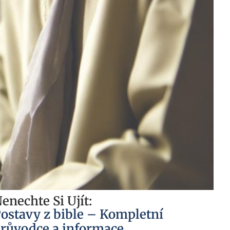
enechte Si Ujít:
ostavy z bible – Kompletní
růvodce a informace