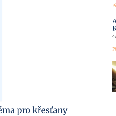
P
A
K
9
P
éma pro křesťany