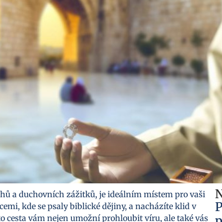
N
hů a duchovních zážitků, je ideálním místem pro vaši
P
emi, kde se psaly biblické dějiny, a nacházíte klid v
o cesta vám nejen umožní prohloubit víru, ale také vás
p