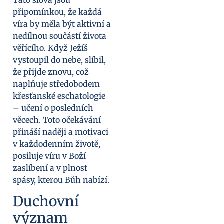
Tato slova jsou
připomínkou, že každá
víra by měla být aktivní a
nedílnou součástí života
věřícího. Když Ježíš
vystoupil do nebe, slíbil,
že přijde znovu, což
naplňuje středobodem
křesťanské eschatologie
– učení o posledních
věcech. Toto očekávání
přináší naději a motivaci
v každodenním životě,
posiluje víru v Boží
zaslíbení a v plnost
spásy, kterou Bůh nabízí.
Duchovní
význam