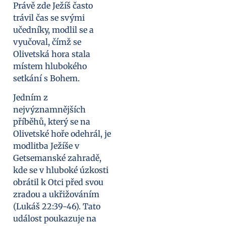
Právě zde Ježíš často
trávil čas se svými
učedníky, modlil se a
vyučoval, čímž se
Olivetská hora stala
místem hlubokého
setkání s Bohem.
Jedním z
nejvýznamnějších
příběhů, který se na
Olivetské hoře odehrál, je
modlitba Ježíše v
Getsemanské zahradě,
kde se v hluboké úzkosti
obrátil k Otci před svou
zradou a ukřižováním
(Lukáš 22:39-46). Tato
událost poukazuje na