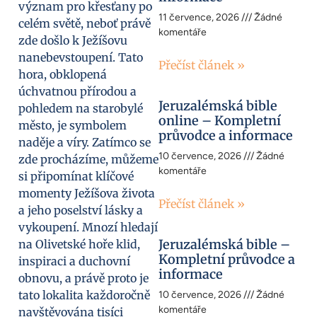
význam pro křesťany po
11 července, 2026
Žádné
celém světě, neboť právě
komentáře
zde došlo k Ježíšovu
nanebevstoupení. Tato
Přečíst článek »
hora, obklopená
úchvatnou přírodou a
Jeruzalémská bible
pohledem na starobylé
online – Kompletní
město, je symbolem
průvodce a informace
naděje a víry. Zatímco se
10 července, 2026
Žádné
zde procházíme, můžeme
komentáře
si připomínat klíčové
momenty Ježíšova života
Přečíst článek »
a jeho poselství lásky a
vykoupení. Mnozí hledají
Jeruzalémská bible –
na Olivetské hoře klid,
Kompletní průvodce a
inspiraci a duchovní
informace
obnovu, a právě proto je
tato lokalita každoročně
10 července, 2026
Žádné
komentáře
navštěvována tisíci