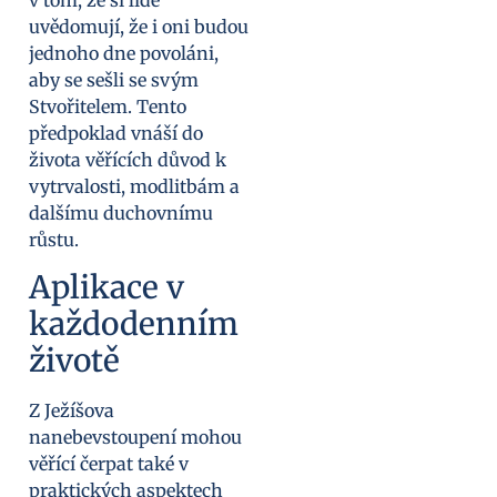
v tom, že si lidé
uvědomují, že i oni budou
jednoho dne povoláni,
aby se sešli se svým
Stvořitelem. Tento
předpoklad vnáší do
života věřících důvod k
vytrvalosti, modlitbám a
dalšímu duchovnímu
růstu.
Aplikace v
každodenním
životě
Z Ježíšova
nanebevstoupení mohou
věřící čerpat také v
praktických aspektech