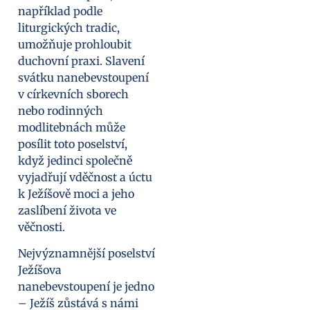
například podle
liturgických tradic,
umožňuje prohloubit
duchovní praxi. Slavení
svátku nanebevstoupení
v církevních sborech
nebo rodinných
modlitebnách může
posílit toto poselství,
když jedinci společně
vyjadřují vděčnost a úctu
k Ježíšově moci a jeho
zaslíbení života ve
věčnosti.
Nejvýznamnější poselství
Ježíšova
nanebevstoupení je jedno
– Ježíš zůstává s námi