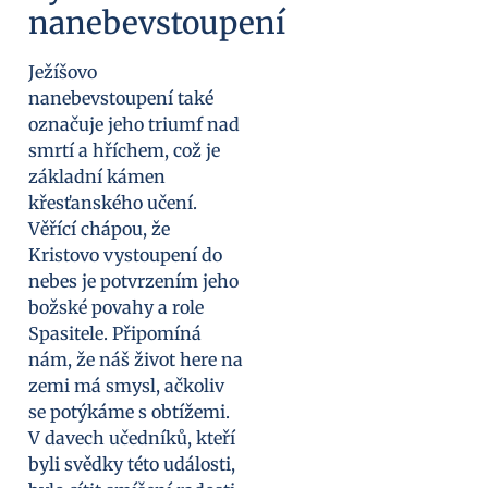
nanebevstoupení
Ježíšovo
nanebevstoupení také
označuje jeho triumf nad
smrtí a hříchem, což je
základní kámen
křesťanského učení.
Věřící chápou, že
Kristovo vystoupení do
nebes je potvrzením jeho
božské povahy a role
Spasitele. Připomíná
nám, že náš život here na
zemi má smysl, ačkoliv
se potýkáme s obtížemi.
V davech učedníků, kteří
byli svědky této události,