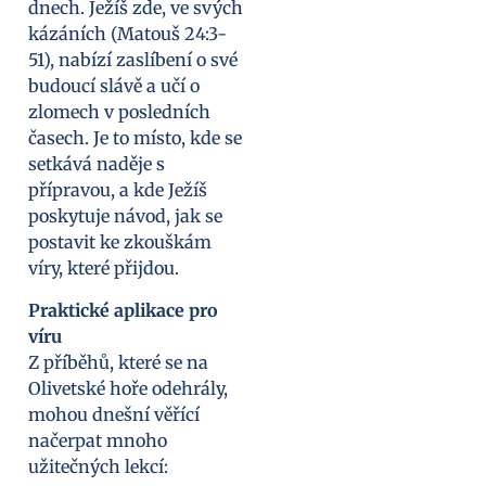
dnech. Ježíš zde, ve svých
kázáních (Matouš 24:3-
51), nabízí zaslíbení o své
budoucí slávě a učí o
zlomech v posledních
časech. Je to místo, kde se
setkává naděje s
přípravou, a kde Ježíš
poskytuje návod, jak se
postavit ke zkouškám
víry, které přijdou.
Praktické aplikace pro
víru
Z příběhů, které se na
Olivetské hoře odehrály,
mohou dnešní věřící
načerpat mnoho
užitečných lekcí: