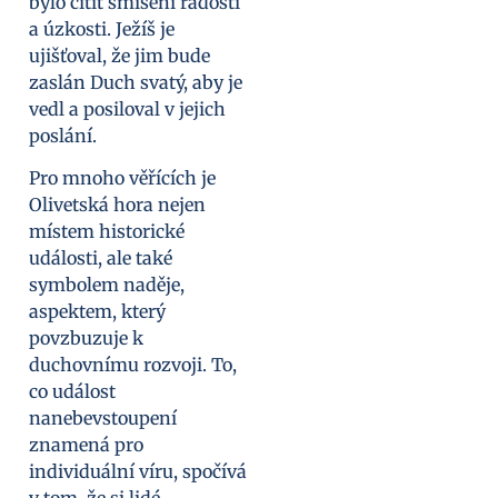
bylo cítit smíšení radosti
a úzkosti. Ježíš je
ujišťoval, že jim bude
zaslán Duch svatý, aby je
vedl a posiloval v jejich
poslání.
Pro mnoho věřících je
Olivetská hora nejen
místem historické
události, ale také
symbolem naděje,
aspektem, který
povzbuzuje k
duchovnímu rozvoji. To,
co událost
nanebevstoupení
znamená pro
individuální víru, spočívá