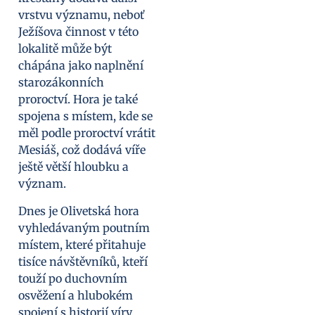
vrstvu významu, neboť
Ježíšova činnost v této
lokalitě může být
chápána jako naplnění
starozákonních
proroctví. Hora je také
spojena s místem, kde se
měl podle proroctví vrátit
Mesiáš, což dodává víře
ještě větší hloubku a
význam.
Dnes je Olivetská hora
vyhledávaným poutním
místem, které přitahuje
tisíce návštěvníků, kteří
touží po duchovním
osvěžení a hlubokém
spojení s historií víry.