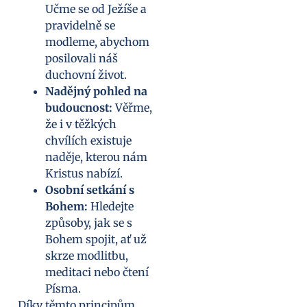
Učme se od Ježíše a
pravidelně se
modleme, abychom
posilovali náš
duchovní život.
Nadějný pohled na
budoucnost:
Věřme,
že i v těžkých
chvílích existuje
naděje, kterou nám
Kristus nabízí.
Osobní setkání s
Bohem:
Hledejte
způsoby, jak se s
Bohem spojit, ať už
skrze modlitbu,
meditaci nebo čtení
Písma.
Díky těmto principům