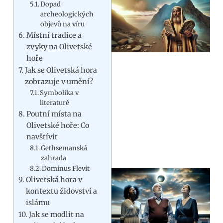
Dopad
archeologických
objevů na víru
Místní tradice a
zvyky na Olivetské
hoře
Jak se Olivetská hora
zobrazuje v umění?
Symbolika v
literaturě
Poutní místa na
Olivetské hoře: Co
navštívit
Gethsemanská
zahrada
Dominus Flevit
Olivetská hora v
kontextu židovství a
islámu
Jak se modlit na