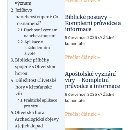
Přečíst článek »
význam
Ježíšovo
Biblické postavy –
nanebevstoupení: Co
Kompletní průvodce a
to znamená?
informace
Duchovní význam
nanebevstoupení
9 července, 2026
Žádné
Aplikace v
komentáře
každodenním
životě
Přečíst článek »
Biblické příběhy
spojené s Olivetskou
Apoštolské vyznání
horou
víry – Kompletní
Důležitost Olivetské
průvodce a informace
hory v křesťanské
víře
9 července, 2026
Žádné
Praktické aplikace
komentáře
pro víru
Olivetská hora:
Přečíst článek »
Archeologické objevy
a jejich dopad