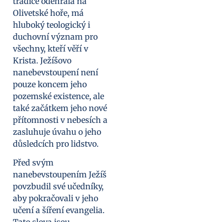
tradice odehrála na
Olivetské hoře, má
hluboký teologický i
duchovní význam pro
všechny, kteří věří v
Krista. Ježíšovo
nanebevstoupení není
pouze koncem jeho
pozemské existence, ale
také začátkem jeho nové
přítomnosti v nebesích a
zasluhuje úvahu o jeho
důsledcích pro lidstvo.
Před svým
nanebevstoupením Ježíš
povzbudil své učedníky,
aby pokračovali v jeho
učení a šíření evangelia.