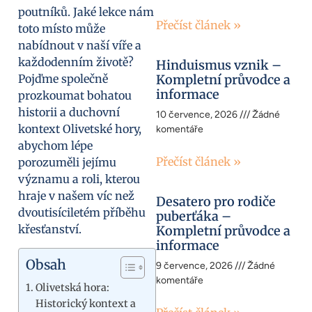
poutníků. Jaké lekce nám
Přečíst článek »
toto místo může
nabídnout v naší víře a
každodenním životě?
Hinduismus vznik –
Pojďme společně
Kompletní průvodce a
informace
prozkoumat bohatou
historii a duchovní
10 července, 2026
Žádné
kontext Olivetské hory,
komentáře
abychom lépe
Přečíst článek »
porozuměli jejímu
významu a roli, kterou
hraje v našem víc než
Desatero pro rodiče
dvoutisíciletém příběhu
puberťáka –
křesťanství.
Kompletní průvodce a
informace
Obsah
9 července, 2026
Žádné
komentáře
Olivetská hora:
Historický kontext a