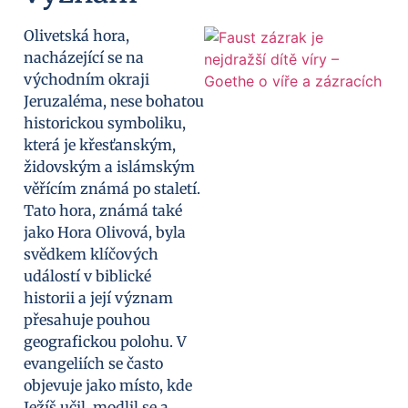
Olivetská hora,
nacházející se na
východním okraji
Jeruzaléma, nese bohatou
historickou symboliku,
která je křesťanským,
židovským a islámským
věřícím známá po staletí.
Tato hora, známá také
jako Hora Olivová, byla
svědkem klíčových
událostí v biblické
historii a její význam
přesahuje pouhou
geografickou polohu. V
evangeliích se často
objevuje jako místo, kde
Ježíš učil, modlil se a