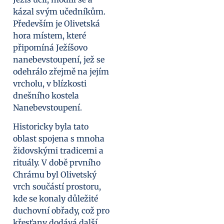
kázal svým učedníkům.
Především je Olivetská
hora místem, které
připomíná Ježíšovo
nanebevstoupení, jež se
odehrálo zřejmě na jejím
vrcholu, v blízkosti
dnešního kostela
Nanebevstoupení.
Historicky byla tato
oblast spojena s mnoha
židovskými tradicemi a
rituály. V době prvního
Chrámu byl Olivetský
vrch součástí prostoru,
kde se konaly důležité
duchovní obřady, což pro
křesťany dodává další