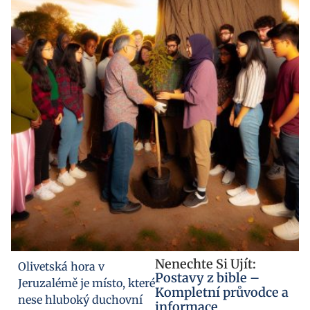
Nenechte Si Ujít:
Olivetská hora v
Postavy z bible –
Jeruzalémě je místo, které
Kompletní průvodce a
nese hluboký duchovní
informace