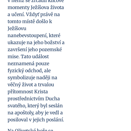
v němž se zrcadlí klíčové
momenty Ježíšova života
a učení. Vždyť právě na
tomto místě došlo k
Ježíšovu
nanebevstoupení, které
ukazuje na jeho božství a
završení jeho pozemské
mise. Tato událost
neznamená pouze
fyzický odchod, ale
symbolizuje naději na
věčný život a trvalou
přítomnost Krista
prostřednictvím Ducha
svatého, který byl seslán
na apoštoly, aby je vedl a
posiloval v jejich poslání.
Na Olivetské hoře se