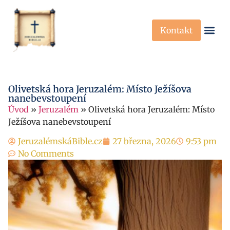
Kontakt
Křesťanská Víra
Křesťanské P
Olivetská hora Jeruzalém: Místo Ježíšova
nanebevstoupení
Úvod
»
Jeruzalém
»
Olivetská hora Jeruzalém: Místo
Ježíšova nanebevstoupení
JeruzalémskáBible.cz
27 března, 2026
9:53 pm
No Comments