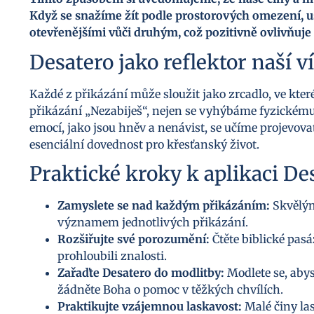
Když se snažíme žít podle prostorových omezení, 
otevřenějšími vůči druhým, což pozitivně ovlivňuje
Desatero jako reflektor naší v
Každé z přikázání může sloužit jako zrcadlo, ve kte
přikázání „Nezabiješ“, nejen se vyhýbáme fyzickému 
emocí, jako jsou hněv a nenávist, se učíme projevovat
esenciální dovednost pro křesťanský život.
Praktické kroky k aplikaci De
Zamyslete se nad každým přikázáním:
Skvělým
významem jednotlivých přikázání.
Rozšiřujte své porozumění:
Čtěte biblické pasá
prohloubili znalosti.
Zařaďte Desatero do modlitby:
Modlete se, abys
žádněte Boha o pomoc v těžkých chvílích.
Praktikujte vzájemnou laskavost:
Malé činy la