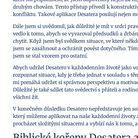
druhým chovám. Tento přístup přivedl k konstruktiv
konfliktu. Takové aplikace Desatera posilují nejen m
Dále jsem si uvědomil, jak důležité je mít v srdci pr
vedlo k tomu, abych se vyvaroval předsudků a drbán
chytit. Když jsem byl svědkem situace, ve které někdo
jsem se zasáhnout a ochránit pověst dotyčného. Tím
jsem se stal vzorem pro ostatní.
Abych udržel Desatero v každodenním životě jako v
rozpoznat situace, kdy je třeba jednat v souladu s 
mi pomáhá udržet si správnou perspektivu a motivaci
Důležité je také sdílet tato svědectví s přáteli a rodi
všichni žít.
V konečném důsledku Desatero nepředstavuje jen soubor
který můžeme aplikovat na naše každodenní životy a
procházet složitými situacemi a vybízí nás k tomu, 
Biblické kořeny Desatera 