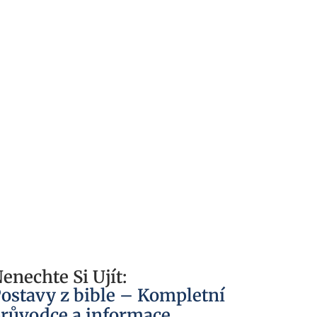
enechte Si Ujít:
ostavy z bible – Kompletní
růvodce a informace