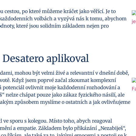
 cestou, po které můžeme kráčet jako věřící. Je to
h každodenních volbách a vyzývá nás k tomu, abychom
odnoty, které jsou solidním základem nejen pro
 Desatero aplikoval
adami, mohou být velmi živé a relevantní v dnešní době,
životě. Když jsem poprvé začal zkoumat komplexní
 potenciál ovlivnit moje každodenní rozhodování a
š“ nelze chápat pouze jako zákaz fyzického násilí, ale
 jakým způsobem myslíme o ostatních a jak ovlivňujeme
l ve sporu s kolegou. Místo toho, abych reagoval
mění a empatie. Základem bylo přikázání „Nezabiješ“,
co říkám, ale také za to, jakými emocemi a postoji se k