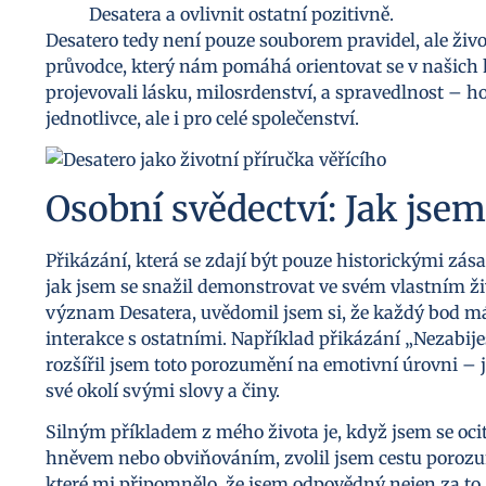
Desatera a ovlivnit ostatní pozitivně.
Desatero tedy není pouze souborem pravidel, ale živou
průvodce, který nám pomáhá orientovat se v našic
projevovali lásku, milosrdenství, a spravedlnost – h
jednotlivce, ale i pro celé společenství.
Osobní svědectví: Jak jsem
Přikázání, která se zdají být pouze historickými zás
jak jsem se snažil demonstrovat ve svém vlastním 
význam Desatera, uvědomil jsem si, že každý bod má
interakce s ostatními. Například přikázání „Nezabije
rozšířil jsem toto porozumění na emotivní úrovni –
své okolí svými slovy a činy.
Silným příkladem z mého života je, když jsem se ocit
hněvem nebo obviňováním, zvolil jsem cestu porozu
které mi připomnělo, že jsem odpovědný nejen za to, 