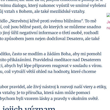
nímu dialogu, který nakonec vyústil ve smírné vyřešení
ůj vztah s Bohem, ale také mezilidské vztahy.
avidlo „Nezvěstuj křivě proti svému bližnímu“. To mě
í, což jsou běžné pasti, do kterých se můžeme snadno
 jiný šířil negativní informace o třetí osobě, rozhodl
to způsobem jsem nejen dodržoval Desatero, ale také
odítko, často se modlím a žádám Boha, aby mi pomohl
těmito přikázáními. Pravidelná meditace nad Desaterem
, abych byl lépe připraven reagovat v souladu s vírou.
nou, což vytváří větší ohled na hodnoty, které chceme
 pravidel, ale živý nástroj k rozvoji naší viery a etiky,
 vztahy. Je to příručka, která nám může pomoci
abychom byli vzorem lásky a pravdy v okolním světě.
a jejich význam