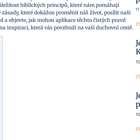
ležitost biblických principů, které nám pomáhají
11
é zásady, které dokážou proměnit náš život, posílit naši
ad a objevte, jak mohou aplikace těchto čistých pravd
P
e na inspiraci, která vás povzbudí na vaší duchovní cestě.
J
K
1
P
J
p
1
P