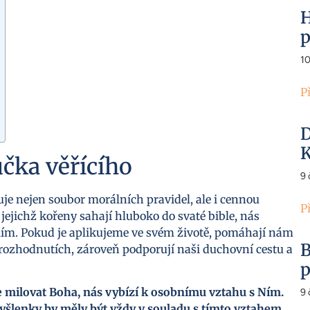
H
p
1
P
D
K
učka věřícího
9
uje nejen soubor morálních pravidel, ale i cennou
P
jejichž kořeny sahají hluboko do svaté bible, nás
lím. Pokud je aplikujeme ve svém životě, pomáhají nám
B
 rozhodnutích, zároveň podporují naši duchovní cestu a
p
me milovat Boha, nás vybízí k osobnímu vztahu s Ním.
9
šlenky by měly být vždy v souladu s tímto vztahem.