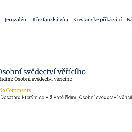
Jeruzalém
Křesťanská víra
Křesťanské přikázání
Ná
Osobní svědectví věřícího
řídím: Osobní svědectví věřícího
No Comments