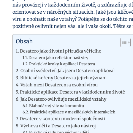
nás provázejí v každodenním životě, a zdůrazňuje dů
orientovat se v náročných situacích. Jaké jsou klíčov
víru a obohatit naše vztahy? Potápějte se do těchto r
pozitivně ovlivnit nejen vás, ale i vaše okolí. Těšte s
Obsah
Desatero jako životní příručka věřícího
Desatero jako reflektor naší víry
Praktické kroky k aplikaci Desatera
Osobní svědectví: Jak jsem Desatero aplikoval
Biblické kořeny Desatera a jejich význam
Vztah mezi Desaterem a osobní vírou
Praktické aplikace Desatera v každodenním životě
Jak Desatero ovlivňuje mezilidské vztahy
Blahodárný vliv na komunitu
Praktické aplikace v mezilidských interakcích
Desatero v kontextu moderní společnosti
Výchova dětí a Desatero jako nástroj
Praktické rady pro výchovu dětí