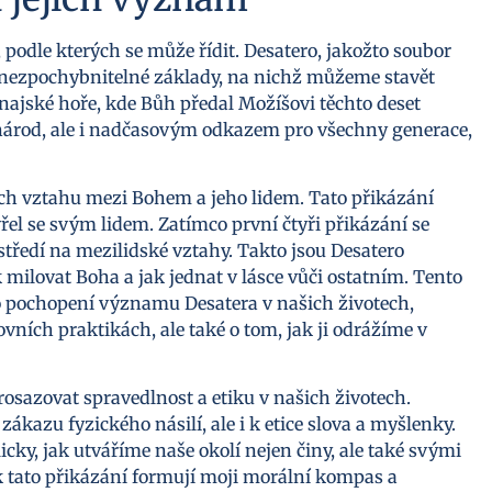
 podle kterých se může řídit. Desatero, jakožto soubor
 nezpochybnitelné základy, na nichž můžeme stavět
najské hoře, kde Bůh předal Možíšovi těchto deset
ý národ, ale i nadčasovým odkazem pro všechny generace,
ech vztahu mezi Bohem a jeho lidem. Tato přikázání
řel se svým lidem. Zatímco první čtyři přikázání se
středí na mezilidské vztahy. Takto jsou Desatero
ilovat Boha a jak jednat v lásce vůči ostatním. Tento
o pochopení významu Desatera v našich životech,
vních praktikách, ale také o tom, jak ji odrážíme v
osazovat spravedlnost a etiku v našich životech.
ákazu fyzického násilí, ale i k etice slova a myšlenky.
cky, jak utváříme naše okolí nejen činy, ale také svými
ak tato přikázání formují moji morální kompas a