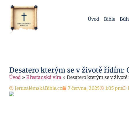
Úvod
Bible
Bůh
Desatero kterým se v životě řídím: 
Úvod
»
Křesťanská víra
»
Desatero kterým se v životě 
JeruzalémskáBible.cz
7 června, 2025
1:05 pm