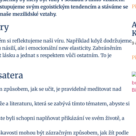
P
ustupujeme svým egoistickým tendencím a stáváme se
 naše mezilidské vztahy.
A
íry
K
rém si reflektujeme naši víru. Například když dodržujeme
9
násilí, ale i emocionální new elasticity. Zabráněním
 lásku a jednat s respektem vůči ostatním. To je
P
satera
 způsobem, jak se učit, je pravidelně meditovat nad
že a literaturu, která se zabývá tímto tématem, abyste si
te byli schopni naplňovat přikázání ve svém životě, a
skavosti mohou být zázračným způsobem, jak žít podle