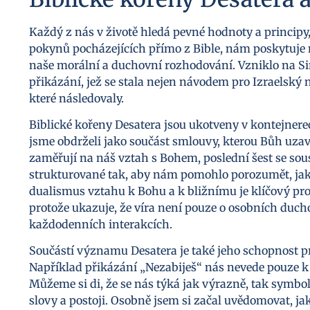
Každý z nás v životě hledá pevné hodnoty a principy,
pokynů pocházejících přímo z Bible, nám poskytuje
naše morální a duchovní rozhodování. Vzniklo na Si
přikázání, jež se stala nejen návodem pro Izraelsk
které následovaly.
Biblické kořeny Desatera jsou ukotveny v kontejner
jsme obdrželi jako součást smlouvy, kterou Bůh uzav
zaměřují na náš vztah s Bohem, poslední šest se sou
strukturované tak, aby nám pomohlo porozumět, jak m
dualismus vztahu k Bohu a k bližnímu je klíčový pr
protože ukazuje, že víra není pouze o osobních ducho
každodenních interakcích.
Součástí významu Desatera je také jeho schopnost pr
Například přikázání „Nezabiješ“ nás nevede pouze k z
Můžeme si di, že se nás týká jak výrazně, tak symboli
slovy a postoji. Osobně jsem si začal uvědomovat, j