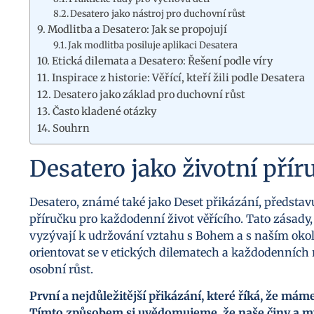
Desatero jako nástroj pro duchovní růst
Modlitba a Desatero: Jak se propojují
Jak modlitba posiluje aplikaci Desatera
Etická dilemata a Desatero: Řešení podle víry
Inspirace z historie: Věřící, kteří žili podle Desatera
Desatero jako základ pro duchovní růst
Často kladené otázky
Souhrn
Desatero jako životní přír
Desatero, známé také jako Deset přikázání, představ
příručku pro každodenní život věřícího. Tato zásady, 
vyzývají k udržování vztahu s Bohem a s naším oko
orientovat se v etických dilematech a každodenních
osobní růst.
První a nejdůležitější přikázání, které říká, že má
Tímto způsobem si uvědomujeme, že naše činy a my