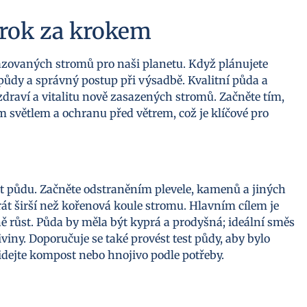
krok za krokem
ysazovaných stromů pro naši planetu. Když plánujete
 půdy a správný postup při výsadbě. Kvalitní půda a
zdraví a vitalitu nově zasazených stromů. Začněte tím,
 světlem a ochranu před větrem, což je klíčové pro
t půdu. Začněte odstraněním plevele, kamenů a jiných
át širší než kořenová koule stromu. Hlavním cílem je
ně růst. Půda by měla být kyprá a prodyšná; ideální směs
iny. Doporučuje se také provést test půdy, aby bylo
řidejte kompost nebo hnojivo podle potřeby.