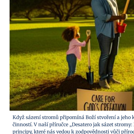
Když sázení stromů připomíná Boží stvoření a jeho 
činností. V naší příručce „Desatero jak sázet stromy
principy, které nás vedou k zodpovědnosti vůči přírod