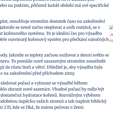
nebo na podzim, přičemž každé období má své specifické
 teplot, umožňuje stromům dostatek času na zakořenění
akmile se země začne oteplovat a sníh roztává, se v
st kořenového systému. To je ideální čas pro výsadbu
 dobře rozvinutý kořenový systém pro přečkání náročných
y. Jakmile se teploty začnou snižovat a denní světlo se
o stavu. To pomůže nově zasazeným stromům soustředit
i do růstu listů a větví. Důležité je, aby výsadba byla
as na zakořenění před příchodem zimy.
sledovat počasí a vyhnout se výsadbě během
hlo ohrozit nové sazenice. Vhodné počasí by mělo být
ila dostatečná hydratace kořenů. Rozvážným výběrem
dobému úspěchu vašich stromů a tak naplnit biblický
zi 2:15, kde se říká, že máme pečovat o Zemi.