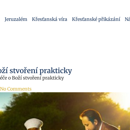
Jeruzalém
Křesťanská víra
Křesťanské přikázání
Ná
oží stvoření prakticky
éče o Boží stvoření prakticky
No Comments