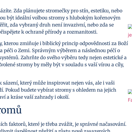
ázíte. Zda plánujete stromečky pro stín, estetiku, nebo
mohou být ideální volbou stromy s hlubokým kořenovým
věřit, zda vybraný druh není invazivní, nebo zda se
spějete k ochraně přírody a rozmanitosti.
 kterou zmiňuje i biblický princip odpovědnosti za Boží
í za péči o Zemi. Správným výběrem a následnou péčí o
systémů. Zahrňte do svého výběru tedy nejen estetické a
volené stromy by měly být v souladu s vaší vírou a cíly,
ázení, který může inspirovat nejen vás, ale i vaši
í. Pokud budete vybírat stromy s ohledem na jejich
ví a kráse vaší zahrady i okolí.
tromů
ch faktorů, které je třeba zvážit, je správné načasování.
ivnit úspěšnost přežití a růstu nově zasazených