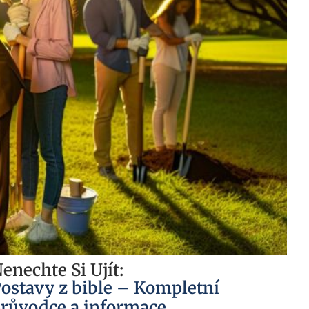
enechte Si Ujít:
ostavy z bible – Kompletní
růvodce a informace