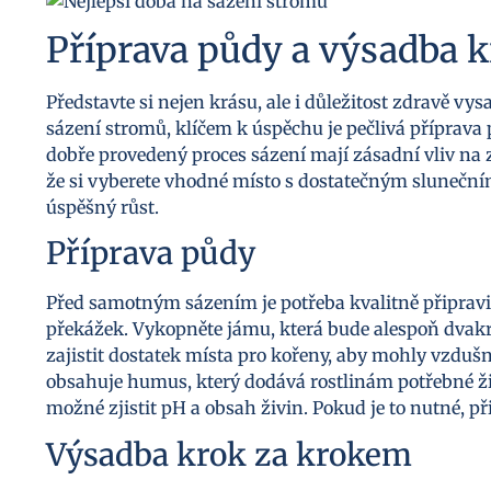
Příprava půdy a výsadba 
Představte si nejen krásu, ale i důležitost zdravě v
sázení stromů, klíčem k úspěchu je pečlivá příprava
dobře provedený proces sázení mají zásadní vliv na 
že si vyberete vhodné místo s dostatečným slunečním
úspěšný růst.
Příprava půdy
Před samotným sázením je potřeba kvalitně připravi
překážek. Vykopněte jámu, která bude alespoň dvakr
zajistit dostatek místa pro kořeny, aby mohly vzduš
obsahuje humus, který dodává rostlinám potřebné živ
možné zjistit pH a obsah živin. Pokud je to nutné, p
Výsadba krok za krokem