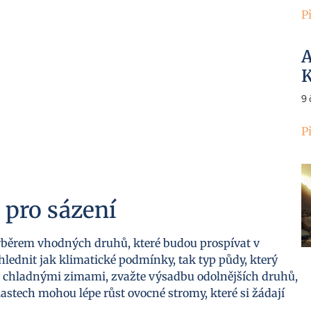
P
A
K
9
P
 pro sázení
běrem vhodných druhů, které budou prospívat v
hlednit jak klimatické podmínky, tak typ půdy, který
i s chladnými zimami, zvažte výsadbu odolnějších druhů,
lastech mohou lépe růst ovocné stromy, které si žádají