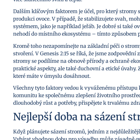
Dalším klíčovým faktorem je účel, pro který stromy s
produkci ovoce. V případě, že stabilizujete svah, 
systémem, jako je například jeřáb. Je dobré si také o
nehodí do místního ekosystému – tímto způsobem při
Kromě toho nezapomínejte na základní péči o stromy,
stvoření. V Genesis 2:15 se říká, že jsme zodpovědn
stromy se podílíme na obnově přírody a ochraně eko
praktické aspekty, ale také duchovní a etické úvahy. Z
které máte v úmyslu dosáhnout.
Všechny tyto faktory vedou k vyváženému přístupu k s
komunitu ke společnému zlepšení životního prostřed
dlouhodobý růst a potřeby, přispějete k trvalému zdra
Nejlepší doba na sázení s
Když plánujete sázení stromů, jedním z nejdůležitější
Vybírat vhodnou dobu pro výsadbu může zásadně ovl