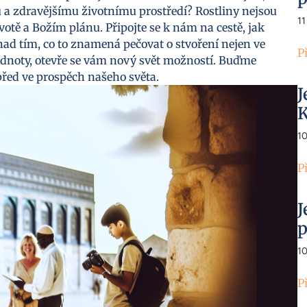
 a zdravějšímu životnímu prostředí? Rostliny nejsou
11
otě a Božím plánu. Připojte se k nám na cestě, jak
 nad tím, co to znamená pečovat o stvoření nejen ve
P
odnoty, otevře se vám nový svět možností. Buďme
vpřed ve prospěch našeho světa.
J
K
1
P
J
p
1
P