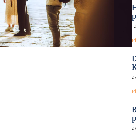
H
p
1
P
D
K
9
P
B
p
9