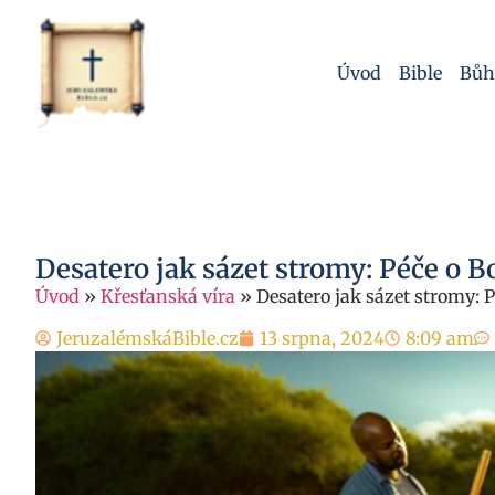
Úvod
Bible
Bůh
Desatero jak sázet stromy: Péče o B
Úvod
»
Křesťanská víra
»
Desatero jak sázet stromy: P
JeruzalémskáBible.cz
13 srpna, 2024
8:09 am