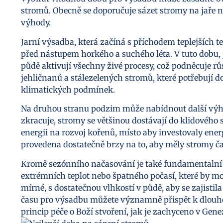
stromů. Obecně se doporučuje sázet stromy na jaře 
výhody.
Jarní výsadba, která začíná s příchodem teplejších
před nástupem horkého a suchého léta. V tuto dobu, j
půdě aktivují všechny živé procesy, což podněcuje rů
jehličnanů a stálezelených stromů, které potřebují
klimatických podmínek.
Na druhou stranu podzim může nabídnout další výhod
zkracuje, stromy se většinou dostávají do klidovéh
energii na rozvoj kořenů, místo aby investovaly energi
provedena dostatečně brzy na to, aby měly stromy č
Kromě sezónního načasování je také fundamentalní 
extrémních teplot nebo špatného počasí, které by mo
mírné, s dostatečnou vlhkostí v půdě, aby se zajist
času pro výsadbu můžete významně přispět k dlouho
princip péče o Boží stvoření, jak je zachyceno v Gene