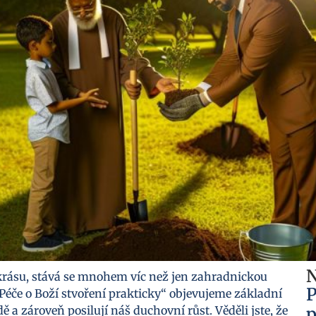
N
krásu, stává se mnohem víc než jen zahradnickou
P
: Péče o Boží stvoření prakticky“ objevujeme základní
ě a zároveň posilují náš duchovní růst. Věděli jste, že
p