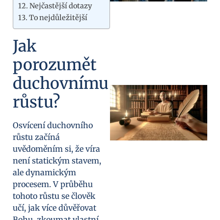
Nejčastější dotazy
To nejdůležitější
Jak
porozumět
duchovnímu
růstu?
Osvícení duchovního
růstu začíná
uvědoměním si, že víra
není statickým stavem,
ale dynamickým
procesem. V průběhu
tohoto růstu se člověk
učí, jak více důvěřovat
Bohu, zkoumat vlastní