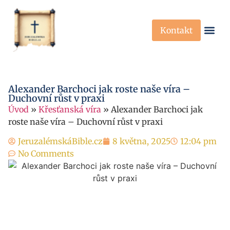
Kontakt
Křesťanská Víra
Křesťanské P
Alexander Barchoci jak roste naše víra –
Duchovní růst v praxi
Úvod
»
Křesťanská víra
»
Alexander Barchoci jak
roste naše víra – Duchovní růst v praxi
JeruzalémskáBible.cz
8 května, 2025
12:04 pm
No Comments