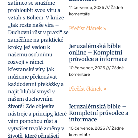
zatímco se snažíme
11 července, 2026
Žádné
prohloubit svou víru a
komentáře
vztah s Bohem. V knize
„Jak roste naše víra –
Přečíst článek »
Duchovní růst v praxi“ se
zaměříme na praktické
Jeruzalémská bible
kroky, jež vedou k
online – Kompletní
našemu osobnímu
průvodce a informace
rozvoji v rámci
10 července, 2026
Žádné
křesťanské víry. Jak
komentáře
můžeme překonávat
každodenní překážky a
Přečíst článek »
najít hlubší smysl v
našem duchovním
Jeruzalémská bible –
životě? Zde objevíte
Kompletní průvodce a
nástroje a principy, které
informace
vám pomohou růst a
vytvářet trvalé změny v
10 července, 2026
Žádné
komentáře
životě, které přinášejí