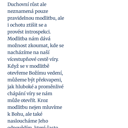
Duchovní růst ale
neznamená pouze
pravidelnou modlitbu, ale
i ochotu ztišit se a
provést introspekci.
Modlitba nám dává
možnost zkoumat, kde se
nacházíme na naší
vícestupňové cestě víry.
Když se v modlitbě
otevřeme Božímu vedení,
můžeme být překvapeni,
jak hluboké a proměnlivé
chápání víry se nám
může otevřít. Kroz
modlitbu nejen mluvíme
k Bohu, ale také
nasloucháme Jeho
odpovědím, které často