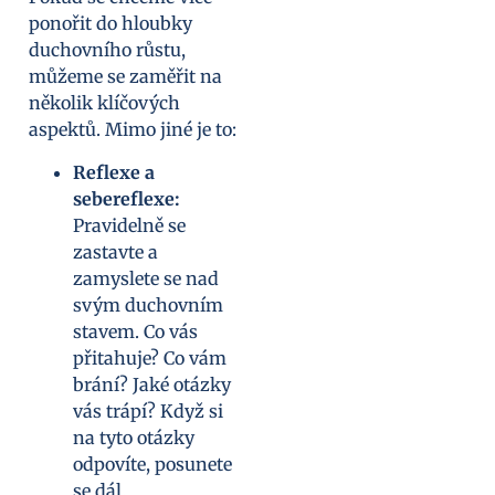
ponořit do hloubky
duchovního růstu,
můžeme se zaměřit na
několik klíčových
aspektů. Mimo jiné je to:
Reflexe a
sebereflexe:
Pravidelně se
zastavte a
zamyslete se nad
svým duchovním
stavem. Co vás
přitahuje? Co vám
brání? Jaké otázky
vás trápí? Když si
na tyto otázky
odpovíte, posunete
se dál.