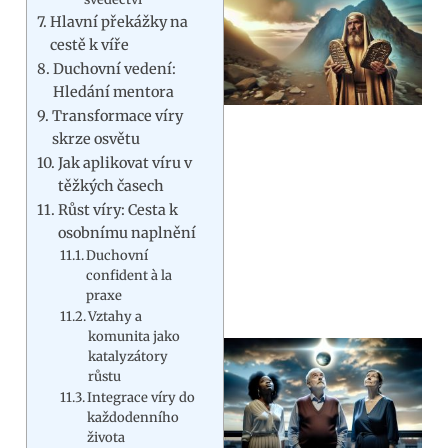
Hlavní překážky na
cestě k víře
Duchovní vedení:
Hledání mentora
Transformace víry
skrze osvětu
Jak aplikovat víru v
těžkých časech
Růst víry: Cesta k
osobnímu naplnění
Duchovní
confident à la
praxe
Vztahy a
komunita jako
katalyzátory
růstu
Integrace víry do
každodenního
života