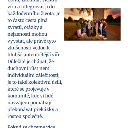
víru a integrovat ji do
každodenního života. Je
to často cesta plná
zvratů, otázky a
nejasnosti mohou
vyvstat, ale právě tyto
zkušenosti vedou k
hlubší, autentičtější víře.
Důležité je chápat, že
duchovní růst není
individuální záležitostí;
je to také kolektivní úsilí,
které se projevuje v
komunitě, kde si lidé
navzájem pomáhají
překonávat překážky a
rostou společně.
Pokud se chceme více