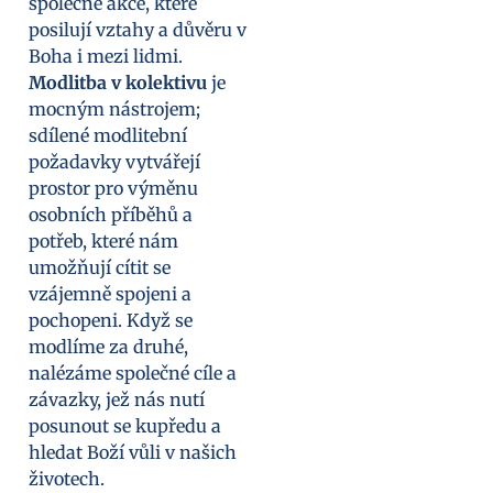
společné akce, které
posilují vztahy a důvěru v
Boha i mezi lidmi.
Modlitba v kolektivu
je
mocným nástrojem;
sdílené modlitební
požadavky vytvářejí
prostor pro výměnu
osobních příběhů a
potřeb, které nám
umožňují cítit se
vzájemně spojeni a
pochopeni. Když se
modlíme za druhé,
nalézáme společné cíle a
závazky, jež nás nutí
posunout se kupředu a
hledat Boží vůli v našich
životech.