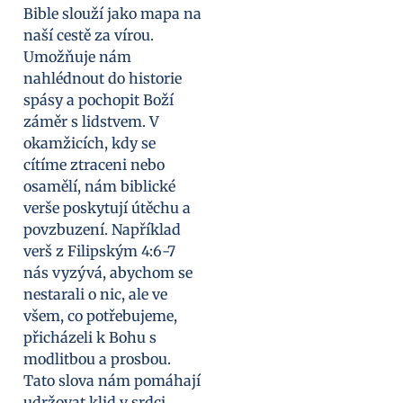
Bible slouží jako mapa na
naší cestě za vírou.
Umožňuje nám
nahlédnout do historie
spásy a pochopit Boží
záměr s lidstvem. V
okamžicích, kdy se
cítíme ztraceni nebo
osamělí, nám biblické
verše poskytují útěchu a
povzbuzení. Například
verš z Filipským 4:6-7
nás vyzývá, abychom se
nestarali o nic, ale ve
všem, co potřebujeme,
přicházeli k Bohu s
modlitbou a prosbou.
Tato slova nám pomáhají
udržovat klid v srdci