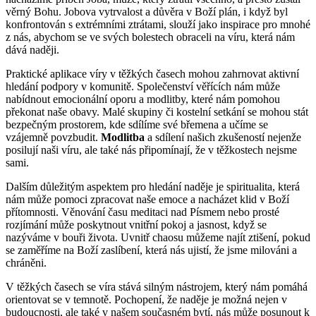
věrný Bohu. Jobova vytrvalost a důvěra v Boží plán, i když byl
konfrontován s extrémními ztrátami, slouží jako inspirace pro mnohé
z nás, abychom se ve svých bolestech obraceli na víru, která nám
dává naději.
Praktické aplikace víry v těžkých časech mohou zahrnovat aktivní
hledání podpory v komunitě. Společenství věřících nám může
nabídnout emocionální oporu a modlitby, které nám pomohou
překonat naše obavy. Malé skupiny či kostelní setkání se mohou stát
bezpečným prostorem, kde sdílíme své břemena a učíme se
vzájemně povzbudit.
Modlitba
a sdílení našich zkušeností nejenže
posilují naši víru, ale také nás připomínají, že v těžkostech nejsme
sami.
Dalším důležitým aspektem pro hledání naděje je spiritualita, která
nám může pomoci zpracovat naše emoce a nacházet klid v Boží
přítomnosti. Věnování času meditaci nad Písmem nebo prosté
rozjímání může poskytnout vnitřní pokoj a jasnost, když se
nazýváme v bouři života. Uvnitř chaosu můžeme najít ztišení, pokud
se zaměříme na Boží zaslíbení, která nás ujistí, že jsme milováni a
chráněni.
V těžkých časech se víra stává silným nástrojem, který nám pomáhá
orientovat se v temnotě. Pochopení, že naděje je možná nejen v
budoucnosti, ale také v našem současném bytí, nás může posunout k