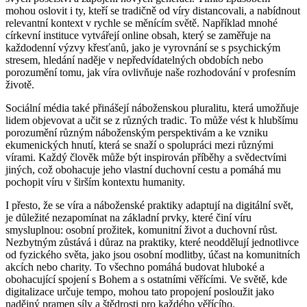
mohou oslovit i ty, kteří se tradičně od víry distancovali, a nabídnout
relevantní kontext v rychle se měnícím světě. Například mnohé
církevní instituce vytvářejí online obsah, který se zaměřuje na
každodenní výzvy křesťanů, jako je vyrovnání se s psychickým
stresem, hledání naděje v nepředvídatelných obdobích nebo
porozumění tomu, jak víra ovlivňuje naše rozhodování v profesním
životě.
Sociální média také přinášejí náboženskou pluralitu, která umožňuje
lidem objevovat a učit se z různých tradic. To může vést k hlubšímu
porozumění různým náboženským perspektivám a ke vzniku
ekumenických hnutí, která se snaží o spolupráci mezi různými
vírami. Každý člověk může být inspirován příběhy a svědectvími
jiných, což obohacuje jeho vlastní duchovní cestu a pomáhá mu
pochopit víru v širším kontextu humanity.
I přesto, že se víra a náboženské praktiky adaptují na digitální svět,
je důležité nezapomínat na základní prvky, které činí víru
smysluplnou: osobní prožitek, komunitní život a duchovní růst.
Nezbytným zůstává i důraz na praktiky, které neoddělují jednotlivce
od fyzického světa, jako jsou osobní modlitby, účast na komunitních
akcích nebo charity. To všechno pomáhá budovat hluboké a
obohacující spojení s Bohem a s ostatními věřícími. Ve světě, kde
digitalizace určuje tempo, mohou tato propojení posloužit jako
nadějný pramen síly a štědrosti pro každého věřícího.