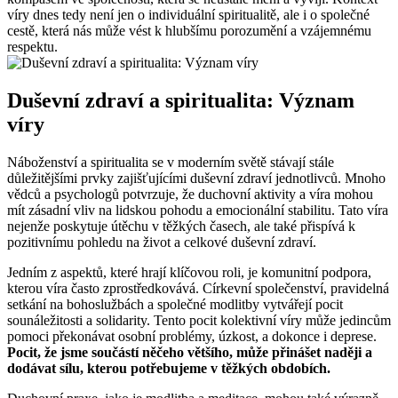
víry dnes tedy není jen o individuální spiritualitě, ale i o společné
cestě, která nás může vést k hlubšímu porozumění a vzájemnému
respektu.
Duševní zdraví a spiritualita: Význam
víry
Náboženství a spiritualita se v moderním světě stávají stále
důležitějšími prvky zajišťujícími duševní zdraví jednotlivců. Mnoho
vědců a psychologů potvrzuje, že duchovní aktivity a víra mohou
mít zásadní vliv na lidskou pohodu a emocionální stabilitu. Tato víra
nejenže poskytuje útěchu v těžkých časech, ale také přispívá k
pozitivnímu pohledu na život a celkové duševní zdraví.
Jedním z aspektů, které hrají klíčovou roli, je komunitní podpora,
kterou víra často zprostředkovává. Církevní společenství, pravidelná
setkání na bohoslužbách a společné modlitby vytvářejí pocit
sounáležitosti a solidarity. Tento pocit kolektivní víry může jedincům
pomoci překonávat osobní problémy, úzkost, a dokonce i deprese.
Pocit, že jsme součástí něčeho většího, může přinášet naději a
dodávat sílu, kterou potřebujeme v těžkých obdobích.