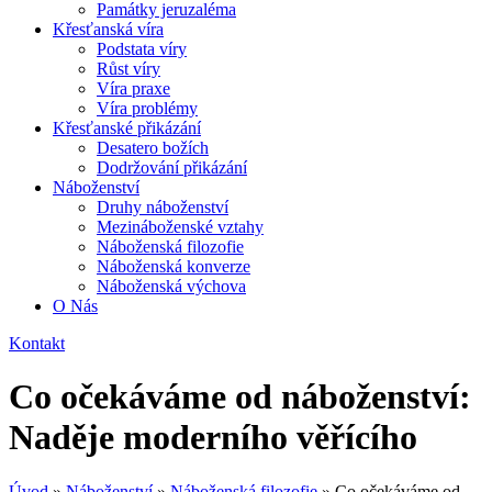
Památky jeruzaléma
Křesťanská víra
Podstata víry
Růst víry
Víra praxe
Víra problémy
Křesťanské přikázání
Desatero božích
Dodržování přikázání
Náboženství
Druhy náboženství
Mezináboženské vztahy
Náboženská filozofie
Náboženská konverze
Náboženská výchova
O Nás
Kontakt
Co očekáváme od náboženství:
Naděje moderního věřícího
Úvod
»
Náboženství
»
Náboženská filozofie
»
Co očekáváme od