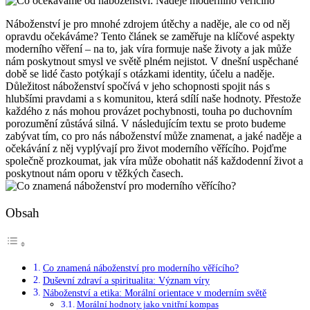
Náboženství je pro mnohé zdrojem útěchy a naděje, ale co od něj
opravdu očekáváme? Tento článek se zaměřuje na klíčové aspekty
moderního věření – na to, jak víra formuje naše životy a jak může
nám poskytnout smysl ve světě plném nejistot. V dnešní uspěchané
době se lidé často potýkají s otázkami identity, účelu a naděje.
Důležitost náboženství spočívá v jeho schopnosti spojit nás s
hlubšími pravdami a s komunitou, která sdílí naše hodnoty. Přestože
každého z nás mohou provázet pochybnosti, touha po duchovním
porozumění zůstává silná. V následujícím textu se proto budeme
zabývat tím, co pro nás náboženství může znamenat, a jaké naděje a
očekávání z něj vyplývají pro život moderního věřícího. Pojďme
společně prozkoumat, jak víra může obohatit náš každodenní život a
poskytnout nám oporu v těžkých časech.
Obsah
Co znamená náboženství pro moderního věřícího?
Duševní zdraví a spiritualita: Význam víry
Náboženství a etika: Morální orientace v moderním světě
Morální hodnoty jako vnitřní kompas