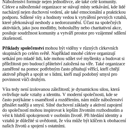
Náboženství formuje nejen jednotlivce, ale také celé komunity.
Církve a náboženské organizace se stávají místy setkávání, kde lidé
nacházejí nejen duchovní vedení, ale také emocionální a praktickou
podporu. Sdílené víry a hodnoty vedou k vytváření pevných vztahů,
které překonávají neshody a nedorozumění. Účast na společných
aktivitách, jako jsou modlitby, bohoslužby nebo charitativní akce,
posiluje soudržnost komunity a vytváří prostor pro vzájemné sdílení
zkušeností.
Příklady společenství
mohou být viděny v různých církevních
skupinách po celém světě. Například mnohé církve organizují
setkání pro mladé lidi, kde mohou sdílet své myšlenky a budovat si
příležitosti pro budoucí přátelství založená na víře. Také organizace
zaměřené na pomoc potřebným často přitahují věřící, kteří chtějí
aktivně přispět a spojit se s lidmi, kteří mají podobný smysl pro
povinnost vůči druhým.
Víra tedy není izolovanou záležitostí; je dynamickou silou, která
ovlivňuje naše vztahy a identitu. V moderní společnosti, kde se
často potýkáme s osamělostí a rozdělením, nám může náboženství
přinášet naději a smysl. Silné duchovní základy a aktivní zapojení
do společností mohou inspirovat k lepším životním rozhodnutím a
vést k hlubší spokojenosti v osobním životě. Při hledání identity a
vztahů je důležité si uvědomit, že víra může být klíčem k obohacení
našich životů a spojení s ostatními.