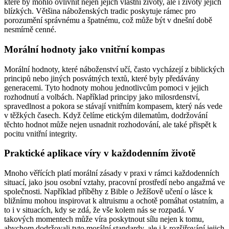
které by mohlo ovlivnit nejen jejich vlastní životy, ale i životy jejich
blízkých. Většina náboženských tradic poskytuje rámec pro
porozumění správnému a špatnému, což může být v dnešní době
nesmírně cenné.
Morální hodnoty jako vnitřní kompas
Morální hodnoty, které náboženství učí, často vycházejí z biblických
principů nebo jiných posvátných textů, které byly předávány
generacemi. Tyto hodnoty mohou jednotlivcům pomoci v jejich
rozhodnutí a volbách. Například principy jako milosrdenství,
spravedlnost a pokora se stávají vnitřním kompasem, který nás vede
v těžkých časech. Když čelíme etickým dilematům, dodržování
těchto hodnot může nejen usnadnit rozhodování, ale také přispět k
pocitu vnitřní integrity.
Praktické aplikace víry v každodenním životě
Mnoho věřících platí morální zásady v praxi v rámci každodenních
situací, jako jsou osobní vztahy, pracovní prostředí nebo angažmá ve
společnosti. Například příběhy z Bible o Ježíšově učení o lásce k
bližnímu mohou inspirovat k altruismu a ochotě pomáhat ostatním, a
to i v situacích, kdy se zdá, že vše kolem nás se rozpadá. V
takových momentech může víra poskytnout sílu nejen k tomu,
abychom dodržovali tyto morální standardy, ale i k rozšiřování jejich