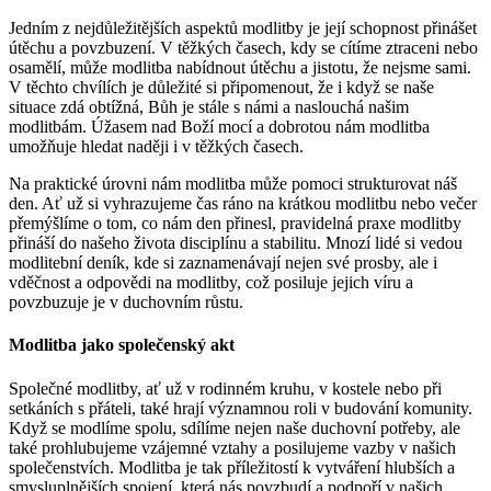
Jedním z nejdůležitějších aspektů modlitby je její schopnost přinášet
útěchu a povzbuzení. V těžkých časech, kdy se cítíme ztraceni nebo
osamělí, může modlitba nabídnout útěchu a jistotu, že nejsme sami.
V těchto chvílích je důležité si připomenout, že i když se naše
situace zdá obtížná, Bůh je stále s námi a naslouchá našim
modlitbám. Úžasem nad Boží mocí a dobrotou nám modlitba
umožňuje hledat naději i v těžkých časech.
Na praktické úrovni nám modlitba může pomoci strukturovat náš
den. Ať už si vyhrazujeme čas ráno na krátkou modlitbu nebo večer
přemýšlíme o tom, co nám den přinesl, pravidelná praxe modlitby
přináší do našeho života disciplínu a stabilitu. Mnozí lidé si vedou
modlitební deník, kde si zaznamenávají nejen své prosby, ale i
vděčnost a odpovědi na modlitby, což posiluje jejich víru a
povzbuzuje je v duchovním růstu.
Modlitba jako společenský akt
Společné modlitby, ať už v rodinném kruhu, v kostele nebo při
setkáních s přáteli, také hrají významnou roli v budování komunity.
Když se modlíme spolu, sdílíme nejen naše duchovní potřeby, ale
také prohlubujeme vzájemné vztahy a posilujeme vazby v našich
společenstvích. Modlitba je tak příležitostí k vytváření hlubších a
smysluplnějších spojení, která nás povzbudí a podpoří v našich