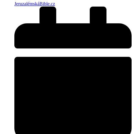
JeruzalémskáBible.cz