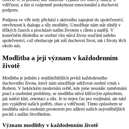
vděčnost, a tím si vzájemně poskytnout emocionální a duchovní
podporu.
Podpora ve víře tedy přichází z aktivního zapojení do společenství,
otevřenosti k dialogu a síly modlitby. Umožňuje nám stát silněji v
těžkých časech a procházet naším životem s cílem a nadějí. V
konečném důsledku se osobní víra stává živou součástí našeho
společenství, což obohacuje jak náš duchovní život, tak i životy těch
okolo nás.
Modlitba a její význam v každodenním
životě
Modlitba je jedním z nejdůležitějších prvků každodenního
duchovního života, který nám umožňuje udržovat osobní vztah s
Bohem. V hektickém moderním světě, kde jsme neustále zaměstnáni
prací a osobními problémy, se modlitba stává klíčovým způsobem,
jak nalézt klid, orientaci a sílu. Je to nejen čas pro rozjímání, ale také
pro vyjádření našich potřeb, obav a vděčnosti. Tímto způsobem se
modlitba stává osobním prostorem pro sdílení našich nejvnitřnějších
pocitů s naším Stvořitelem.
Význam modlitby v každodenním životě