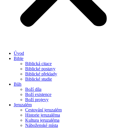
Úvod
Bible
Biblická citace
Biblické postavy
Biblické překlady
Biblické studie
Bůh
Boží díla
Boží existence
Boží projevy
Jeruzalém
Cestování jeruzalém
Historie jeruzaléma
Kultura jeruzaléma
Náboženské místa