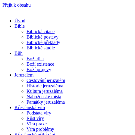
Přejít k obsahu
Úvod
Bible
Biblická citace
Biblické postavy
Biblické překlady
Biblické studie
Bůh
Boží díla
Boží existence
Boží projevy
Jeruzalém
Cestování jeruzalém
Historie jeruzaléma
Kultura jeruzaléma
Náboženské místa
Památky jeruzaléma
Křesťanská víra
Podstata víry
Růst víry
Víra praxe
Víra problémy
Křesťanské přikázání