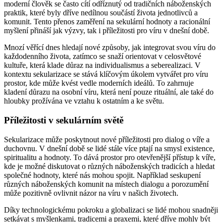
moderní člověk se často cítí odříznutý od tradičních náboženských
praktik, které byly dříve nedílnou součástí života jednotlivců a
komunit. Tento přenos zaměření na sekulární hodnoty a racionální
myšlení přináší jak výzvy, tak i příležitosti pro víru v dnešní době.
Mnozí věřící dnes hledají nové způsoby, jak integrovat svou víru do
každodenního života, zatímco se snaží orientovat v celosvětové
kultuře, která klade důraz na individualismus a seberealizaci. V
kontextu sekularizace se stává klíčovým úkolem vytvářet pro víru
prostor, kde může kvést vedle moderních ideálů. To zahrnuje
kladení důrazu na osobní víru, která není pouze rituální, ale také do
hloubky prožívána ve vztahu k ostatním a ke světu.
Příležitosti v sekulárním světě
Sekularizace může poskytnout nové příležitosti pro dialog o víře a
duchovnu. V dnešní době se lidé stále více ptají na smysl existence,
spiritualitu a hodnoty. To dává prostor pro otevřenější přístup k víře,
kde je možné diskutovat o různých náboženských tradicích a hledat
společné hodnoty, které nás mohou spojit. Například seskupení
různých náboženských komunit na místech dialogu a porozumění
může pozitivně ovlivnit názor na víru v našich životech.
Díky technologickému pokroku a globalizaci se lidé mohou snadněji
setkávat s myšlenkami, tradicemi a praxemi, které dříve mohly být