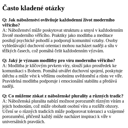
Často kladené otázky
Q: Jak náboženství ovlivňuje každodenní život moderního
věřícího?
A: Náboženství může poskytovat strukturu a smysl v každodenním
životě moderního věřícího. Praktiky jako modlitba a meditace
posilují psychické pohodlí a podporují komunitní vztahy. Osoby
vyhledávající duchovní orientaci mohou nacházet naději a sílu v
těžkých časech, což pomáhá čelit každodenním výzvám.
Q: Jaký je význam modlitby pro víru moderního věřícího?
A: Modlitba je klíčovým prvkem víry, slouží jako prostředek ke
komunikaci s Bohem. Pomáhá utvářet duchovní spojení, poskytuje
útěchu a může vést k většímu osobnímu uvědomění a růstu ve víře.
Pravidelná modlitba podporuje i emocionální stabilitu a předává
naději.
Q: Co můžeme získat z náboženské plurality a různých tradic?
A: Náboženská pluralita nabízí možnost porozumět různým vírám a
jejich hodnotám, což může obohatit osobní víru a rozšířit obzory.
Učení se o různých tradicích může podporovat toleranci a vzájemné
porozumění, přičemž každý může nacházet inspiraci k víře v
universálních pravdách.