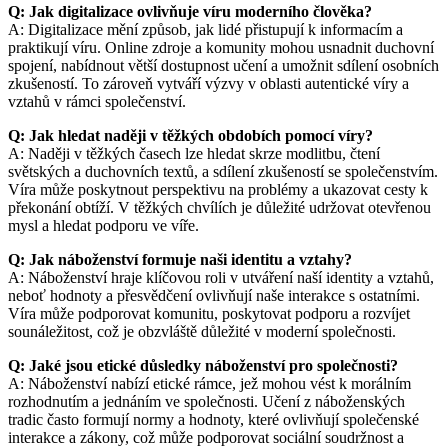
Q: Jak digitalizace ovlivňuje víru moderního člověka?
A: Digitalizace mění způsob, jak lidé přistupují k informacím a
praktikují víru. Online zdroje a komunity mohou usnadnit duchovní
spojení, nabídnout větší dostupnost učení a umožnit sdílení osobních
zkušeností. To zároveň vytváří výzvy v oblasti autentické víry a
vztahů v rámci společenství.
Q: Jak hledat naději v těžkých obdobích pomocí víry?
A: Naději v těžkých časech lze hledat skrze modlitbu, čtení
světských a duchovních textů, a sdílení zkušeností se společenstvím.
Víra může poskytnout perspektivu na problémy a ukazovat cesty k
překonání obtíží. V těžkých chvílích je důležité udržovat otevřenou
mysl a hledat podporu ve víře.
Q: Jak náboženství formuje naši identitu a vztahy?
A: Náboženství hraje klíčovou roli v utváření naší identity a vztahů,
neboť hodnoty a přesvědčení ovlivňují naše interakce s ostatními.
Víra může podporovat komunitu, poskytovat podporu a rozvíjet
sounáležitost, což je obzvláště důležité v moderní společnosti.
Q: Jaké jsou etické důsledky náboženství pro společnosti?
A: Náboženství nabízí etické rámce, jež mohou vést k morálním
rozhodnutím a jednáním ve společnosti. Učení z náboženských
tradic často formují normy a hodnoty, které ovlivňují společenské
interakce a zákony, což může podporovat sociální soudržnost a