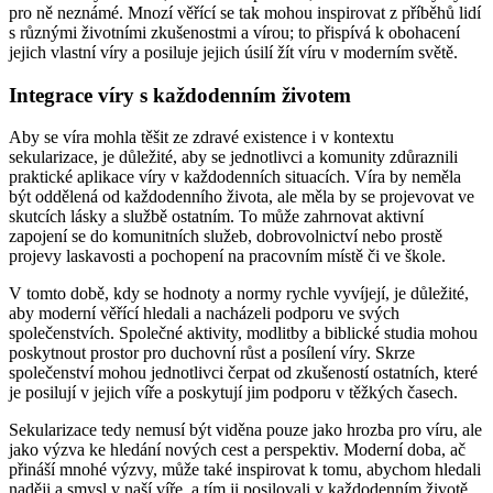
pro ně neznámé. Mnozí věřící se tak mohou inspirovat z příběhů lidí
s různými životními zkušenostmi a vírou; to přispívá k obohacení
jejich vlastní víry a posiluje jejich úsilí žít víru v moderním světě.
Integrace víry s každodenním životem
Aby se víra mohla těšit ze zdravé existence i v kontextu
sekularizace, je důležité, aby se jednotlivci a komunity zdůraznili
praktické aplikace víry v každodenních situacích. Víra by neměla
být oddělená od každodenního života, ale měla by se projevovat ve
skutcích lásky a službě ostatním. To může zahrnovat aktivní
zapojení se do komunitních služeb, dobrovolnictví nebo prostě
projevy laskavosti a pochopení na pracovním místě či ve škole.
V tomto době, kdy se hodnoty a normy rychle vyvíjejí, je důležité,
aby moderní věřící hledali a nacházeli podporu ve svých
společenstvích. Společné aktivity, modlitby a biblické studia mohou
poskytnout prostor pro duchovní růst a posílení víry. Skrze
společenství mohou jednotlivci čerpat od zkušeností ostatních, které
je posilují v jejich víře a poskytují jim podporu v těžkých časech.
Sekularizace tedy nemusí být viděna pouze jako hrozba pro víru, ale
jako výzva ke hledání nových cest a perspektiv. Moderní doba, ač
přináší mnohé výzvy, může také inspirovat k tomu, abychom hledali
naději a smysl v naší víře, a tím ji posilovali v každodenním životě.