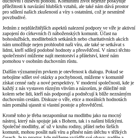
duchovní i duševní pohodu. Komunitní život nejenže poskytuje
příležitosti k navázání hlubších vztahů, ale také nám dává prostor
pro sdílení našich zkušeností a víry s ostatními, což je nesmírně
povzbudivé.
Jedním z nejdůležitějších aspektů nalezení podpory ve víře je aktivní
zapojení do církevních či náboženských komunit. Účast na
bohoslužbách, modlitebních setkáních nebo charitativních akcích
nám umožňuje nejen prohloubit naši víru, ale také se setkávat s
lidmi, kteří sdílejí podobné hodnoty a přesvědčení. V rámci těchto
společenství můžeme najít mentorství a přátelství, které nám
pomohou v osobním duchovním růstu.
Dalším významným prvkem je otevřenost k dialogu. Pokud se
nebojíme sdílet své otázky a pochybnosti, můžeme v komunitě
získat cenné rady a nové perspektivy. V moderní společnosti, kde je
každý z nás vystaven různým vlivům a názorům, je důležité mít
kolem sebe lidi, kteří nás podporují a podněcují k blíže neznámým
duchovním cestám. Diskuze o víře, etice a morálních hodnotách
nám pomáhá ujasnit si vlastní postoje a přesvědčení.
Kromě toho je třeba nezapomínat na modlitbu jako na mocný
nástroj, který nás spojuje jak s Bohem, tak i s našimi blízkými.
Společné modlitby, ať už v kruhu rodiny, přátel nebo širších
komunit, mohou posílit naši víru a přinést nám útěchu v těžkých
časech. Je to prostor, kde můžeme vyjádřit své obavy, naděje a