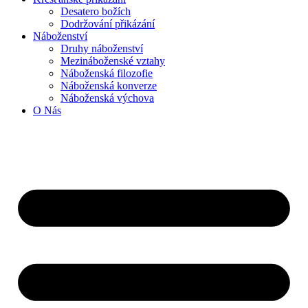
Desatero božích
Dodržování přikázání
Náboženství
Druhy náboženství
Mezináboženské vztahy
Náboženská filozofie
Náboženská konverze
Náboženská výchova
O Nás