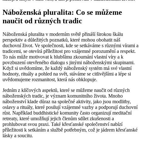
Náboženská pluralita: Co se můžeme
naučit od různých tradic
Náboženská pluralita v moderním světě přináší širokou škálu
perspektiv a důležitých poznatků, které mohou obohatit náš
duchovní život. Ve společnosti, kde se setkáváme s různými vírami a
tradicemi, se otevírá příležitost pro vzájemné porozumění a respekt.
To nás může motivovat k hlubšímu zkoumání vlastní víry a k
povzbuzení otevřeného dialogu s jinými náboženskými skupinami.
Když si uvědomíme, že každý náboženský systém má své vlastní
hodnoty, rituály a pohled na svět, stáváme se citlivějšími a lépe si
uvědomujeme rozmanitost, která nás obklopuje.
Jedním z klíčových aspektů, které se můžeme naučit od různých
náboženských tradic, je význam komunitního života. Mnoho
náboženství klade důraz na společné aktivity, jako jsou modlitby,
oslavy a rituály, které posilují vzájemné vazby a podporují duchovní
růst. Například buddhistické komunity často organizují meditační
retreaty, které umožňují jejich členům sdílet zkušenosti a
prohlubovat svou praxi. Také křesťanské společenství nabízí
příležitosti k setkáním a službě potřebným, což je jádrem křesťanské
lásky a soucitu.