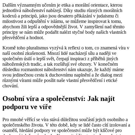
Dalším významným učením je etika a morální orientace, kterou
jednotlivá náboženství nabízejí. Díky studiu různých morálních
kodexů a principů, jako jsou desatero přikázání v judaismu či
milostivost a odpuštění v islámu, se můžeme inspirovat k tomu,
abychom žili lepší a odpovědnější život. V zamyšlení nad těmito
principy se nám může podařit nalézt styčné body našich vlastních
přesvědčení a hodnot.
Kromě toho pluralismus vyzývá k reflexi o tom, co znamená víra v
naší osobní zkušenosti. Mnozí lidé nacházejí sílu a naději ve
společném úsilí o lepší svět, čerpají inspiraci z příběhů jiných
náboženských tradic, a tak rozšiřují své obzory. V konečném
důsledku rozmanitost náboženství nám ukazuje, že každý máme
svou jedinečnou cestu k duchovnímu naplnění a že dialog mezi
různými vírami může posílit naše vlastní přesvědčení i etické
chování.
Osobní víra a společenství: Jak najít
podporu ve víře
Pro mnohé věřící se víra stává důležitou součástí jejich osobního a
společenského života. V této době, kdy se lidé často cítí izolovaní a
osamělí, hledání podpory ve společenství může být klíčové pro