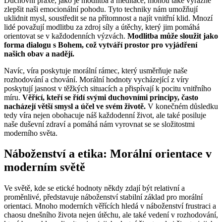
Duchovní praxe, jako je modlitba a meditace, mohou také výrazně
zlepšit naši emocionální pohodu. Tyto techniky nám umožňují
uklidnit mysl, soustředit se na přítomnost a najít vnitřní klid. Mnozí
lidé považují modlitbu za zdroj síly a útěchy, který jim pomáhá
orientovat se v každodenních výzvách.
Modlitba může sloužit jako
forma dialogu s Bohem, což vytváří prostor pro vyjádření
našich obav a nadějí.
Navíc, víra poskytuje morální rámec, který usměrňuje naše
rozhodování a chování. Morální hodnoty vycházející z víry
poskytují jasnost v těžkých situacích a přispívají k pocitu vnitřního
míru.
Věřící, kteří se řídí svými duchovními principy, často
nacházejí větší smysl a účel ve svém životě.
V konečném důsledku
tedy víra nejen obohacuje náš každodenní život, ale také posiluje
naše duševní zdraví a pomáhá nám vyrovnat se se složitostmi
moderního světa.
Náboženství a etika: Morální orientace v
moderním světě
Ve světě, kde se etické hodnoty někdy zdají být relativní a
proměnlivé, představuje náboženství stabilní základ pro morální
orientaci. Mnoho moderních věřících hledá v náboženství frustraci a
chaosu dnešního života nejen útěchu, ale také vedení v rozhodování,