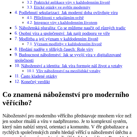
Praktické aplikace víry v každodenním životě
Etické otázky ve světle modernity
Podlehnutí sekularizaci: Jak moderní doba ovlivňuje víru
Příležitosti v sekulárním světě
Integrace víry s každodenním životem
Náboženská pluralita: Co se můžeme naučit od různých tradic
Osobní víra a společenství: Jak najít podporu ve víře
Modlitba a její význam v každodenním životě
Význam modlitby v každodenním životě
Hledání naděje v těžkých časech: Role víry
Budoucnost náboženství: Jak se vyvíjí víra v digitalizované
společnosti
Náboženství a identita: Jak víra formuje náš život a vztahy
Vliv náboženství na mezilidské vztahy
Často kladené otázky
Konečný verdikt
Co znamená náboženství pro moderního
věřícího?
Náboženství pro moderního věřícího představuje mnohem více než
jen soubor rituálů a víru v nadpřirozeno. Je to komplexní systém,
který nám nabízí smysl, orientaci a komunitu. V éře globalizace a
rychlých společenských změn hledají věřící u náboženství útěchu a