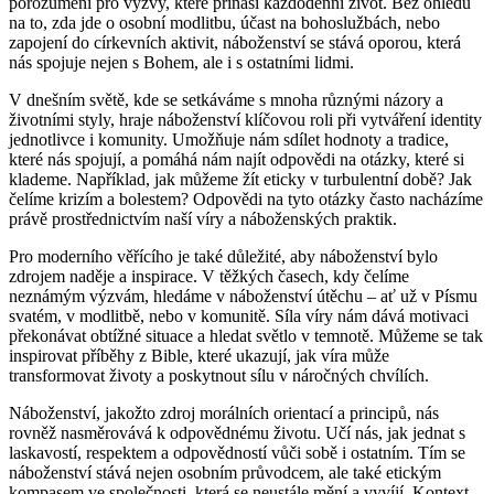
porozumění pro výzvy, které přináší každodenní život. Bez ohledu
na to, zda jde o osobní modlitbu, účast na bohoslužbách, nebo
zapojení do církevních aktivit, náboženství se stává oporou, která
nás spojuje nejen s Bohem, ale i s ostatními lidmi.
V dnešním světě, kde se setkáváme s mnoha různými názory a
životními styly, hraje náboženství klíčovou roli při vytváření identity
jednotlivce i komunity. Umožňuje nám sdílet hodnoty a tradice,
které nás spojují, a pomáhá nám najít odpovědi na otázky, které si
klademe. Například, jak můžeme žít eticky v turbulentní době? Jak
čelíme krizím a bolestem? Odpovědi na tyto otázky často nacházíme
právě prostřednictvím naší víry a náboženských praktik.
Pro moderního věřícího je také důležité, aby náboženství bylo
zdrojem naděje a inspirace. V těžkých časech, kdy čelíme
neznámým výzvám, hledáme v náboženství útěchu – ať už v Písmu
svatém, v modlitbě, nebo v komunitě. Síla víry nám dává motivaci
překonávat obtížné situace a hledat světlo v temnotě. Můžeme se tak
inspirovat příběhy z Bible, které ukazují, jak víra může
transformovat životy a poskytnout sílu v náročných chvílích.
Náboženství, jakožto zdroj morálních orientací a principů, nás
rovněž nasměrovává k odpovědnému životu. Učí nás, jak jednat s
laskavostí, respektem a odpovědností vůči sobě i ostatním. Tím se
náboženství stává nejen osobním průvodcem, ale také etickým
kompasem ve společnosti, která se neustále mění a vyvíjí. Kontext