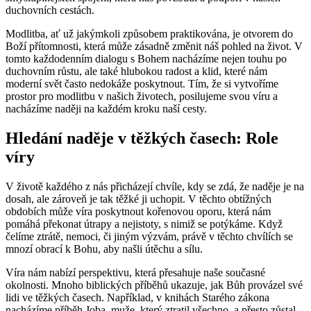
duchovních cestách.
Modlitba, ať už jakýmkoli způsobem praktikována, je otvorem do
Boží přítomnosti, která může zásadně změnit náš pohled na život. V
tomto každodenním dialogu s Bohem nacházíme nejen touhu po
duchovním růstu, ale také hlubokou radost a klid, které nám
moderní svět často nedokáže poskytnout. Tím, že si vytvoříme
prostor pro modlitbu v našich životech, posilujeme svou víru a
nacházíme naději na každém kroku naší cesty.
Hledání naděje v těžkých časech: Role
víry
V životě každého z nás přicházejí chvíle, kdy se zdá, že naděje je na
dosah, ale zároveň je tak těžké ji uchopit. V těchto obtížných
obdobích může víra poskytnout kořenovou oporu, která nám
pomáhá překonat útrapy a nejistoty, s nimiž se potýkáme. Když
čelíme ztrátě, nemoci, či jiným výzvám, právě v těchto chvílích se
mnozí obrací k Bohu, aby našli útěchu a sílu.
Víra nám nabízí perspektivu, která přesahuje naše současné
okolnosti. Mnoho biblických příběhů ukazuje, jak Bůh provázel své
lidi ve těžkých časech. Například, v knihách Starého zákona
nacházíme příběh Joba, muže, který ztratil všechno, a přesto zůstal