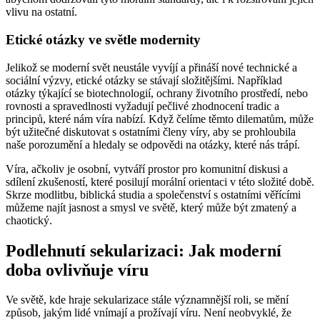
vlivu na ostatní.
Etické otázky ve světle modernity
Jelikož se moderní svět neustále vyvíjí a přináší nové technické a
sociální výzvy, etické otázky se stávají složitějšími. Například
otázky týkající se biotechnologií, ochrany životního prostředí, nebo
rovnosti a spravedlnosti vyžadují pečlivé zhodnocení tradic a
principů, které nám víra nabízí. Když čelíme těmto dilematům, může
být užitečné diskutovat s ostatními členy víry, aby se prohloubila
naše porozumění a hledaly se odpovědi na otázky, které nás trápí.
Víra, ačkoliv je osobní, vytváří prostor pro komunitní diskusi a
sdílení zkušeností, které posilují morální orientaci v této složité době.
Skrze modlitbu, biblická studia a společenství s ostatními věřícími
můžeme najít jasnost a smysl ve světě, který může být zmatený a
chaotický.
Podlehnutí sekularizaci: Jak moderní
doba ovlivňuje víru
Ve světě, kde hraje sekularizace stále významnější roli, se mění
způsob, jakým lidé vnímají a prožívají víru. Není neobvyklé, že