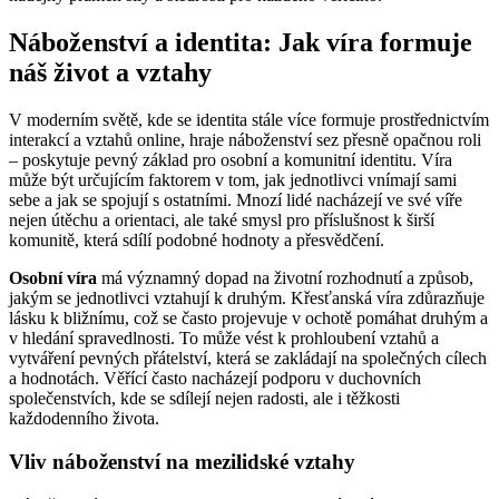
Náboženství a identita: Jak víra formuje
náš život a vztahy
V moderním světě, kde se identita stále více formuje prostřednictvím
interakcí a vztahů online, hraje náboženství sez přesně opačnou roli
– poskytuje pevný základ pro osobní a komunitní identitu. Víra
může být určujícím faktorem v tom, jak jednotlivci vnímají sami
sebe a jak se spojují s ostatními. Mnozí lidé nacházejí ve své víře
nejen útěchu a orientaci, ale také smysl pro příslušnost k širší
komunitě, která sdílí podobné hodnoty a přesvědčení.
Osobní víra
má významný dopad na životní rozhodnutí a způsob,
jakým se jednotlivci vztahují k druhým. Křesťanská víra zdůrazňuje
lásku k bližnímu, což se často projevuje v ochotě pomáhat druhým a
v hledání spravedlnosti. To může vést k prohloubení vztahů a
vytváření pevných přátelství, která se zakládají na společných cílech
a hodnotách. Věřící často nacházejí podporu v duchovních
společenstvích, kde se sdílejí nejen radosti, ale i těžkosti
každodenního života.
Vliv náboženství na mezilidské vztahy