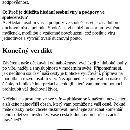
zodpovědnost.
Q: Proč je důležitá hledání osobní víry a podpory ve
společenství?
A: Hledání osobní víry a podpory ve společenství je zásadní pro
duchovní růst a pohodu. Společenství nabízí prostor pro výměnu
myšlenek, modlitbu a vzájemné povzbuzení, což posiluje víru
jednotlivce a vytváří trvalé duchovní pouto.
Konečný verdikt
Závěrem, naše očekávání od náboženství vycházejí z hluboké touhy
po víře, naději a smysluplnosti v moderním světě. Připomeňme si,
jak nedílnou součástí naší cesty je biblické vyučování, příprava na
modlitbu a rozvoj osobní víry. Nezapomeňte se podívat na naše další
články o biblické interpretaci a teologii, které vám mohou pomoci
prohloubit váš duchovní život.
Nečekejte s posunem ve své víře – přihlaste se k našemu newsletteru
a získejte nejnovější obsah, který vám pomůže na vaší cestě. Pokud
máte otázky nebo chcete diskutovat, neváhejte zanechat komentář
nebo sdílet své myšlenky. Vaše cesta k duchovnímu růstu začíná
právě teď!