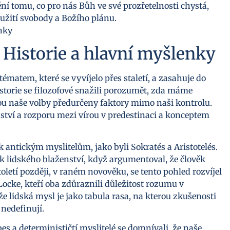
í tomu, co pro nás Bůh ve své prozřetelnosti chystá,
užití svobody a Božího plánu.
: Historie a hlavní myšlenky
tématem, které se vyvíjelo přes staletí, a zasahuje do
storie se filozofové snažili porozumět, zda máme
ou naše volby předurčeny faktory mimo naši kontrolu.
nství a rozporu mezi vírou v predestinaci a konceptem
k antickým myslitelům, jako byli Sokratés a Aristotelés.
ek lidského blaženství, když argumentoval, že člověk
letí později, v raném novověku, se tento pohled rozvíjel
ocke, kteří oba zdůraznili důležitost rozumu v
e lidská mysl je jako tabula rasa, na kterou zkušenosti
 nedefinují.
es a determinističtí myslitelé se domnívali, že naše