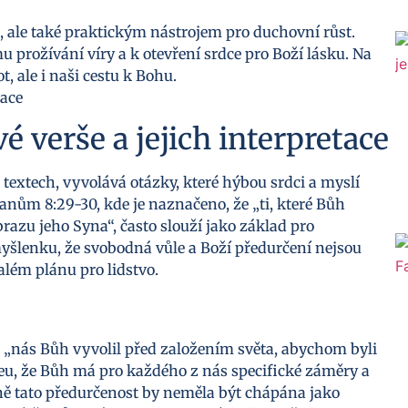
 ale také praktickým nástrojem pro duchovní růst.
u prožívání víry a k otevření srdce pro Boží lásku. Na
t, ale i naši cestu k Bohu.
vé verše a jejich interpretace
textech, vyvolává otázky, které hýbou srdci a myslí
anům 8:29-30, kde je naznačeno, že „ti, které Bůh
brazu jeho Syna“, často slouží jako základ pro
šlenku, že svobodná vůle a Boží předurčení nejsou
além plánu pro lidstvo.
že „nás Bůh vyvolil před založením světa, abychom byli
deu, že Bůh má pro každého z nás specifické záměry a
méně tato předurčenost by neměla být chápána jako