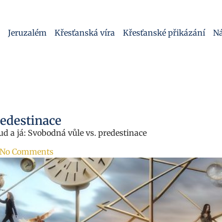
Jeruzalém
Křesťanská víra
Křesťanské přikázání
Ná
redestinace
ud a já: Svobodná vůle vs. predestinace
No Comments