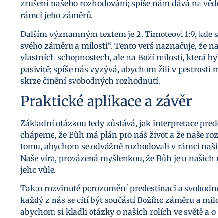
zrušení našeho rozhodování; spíše nám dává na věd
rámci jeho záměrů.
Dalším významným textem je 2. Timoteovi 1:9, kde se
svého záměru a milosti“. Tento verš naznačuje, že n
vlastních schopnostech, ale na Boží milosti, která 
pasivitě; spíše nás vyzývá, abychom žili v pestrosti 
skrze činění svobodných rozhodnutí.
Praktické aplikace a závěr
Základní otázkou tedy zůstává, jak interpretace pre
chápeme, že Bůh má plán pro náš život a že naše r
tomu, abychom se odvážně rozhodovali v rámci našich
Naše víra, provázená myšlenkou, že Bůh je u našich
jeho vůle.
Takto rozvinuté porozumění predestinaci a svobodné 
každý z nás se cítí být součástí Božího záměru a mil
abychom si kladli otázky o našich rolích ve světě a