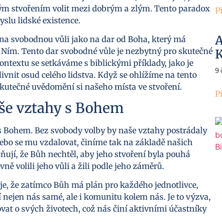
vým stvořením volit mezi dobrým a zlým. Tento paradox
P
slu lidské existence.
A
na svobodnou vůli jako na dar od Boha, který má
Ním. Tento dar svobodné vůle je nezbytný pro skutečné
K
ntextu se setkáváme s biblickými příklady, jako je
9
ivnit osud celého lidstva. Když se ohlížíme na tento
skutečné uvědomění si našeho místa ve stvoření.
P
aše vztahy s Bohem
 Bohem. Bez svobody volby by naše vztahy postrádaly
ebo se mu vzdalovat, činíme tak na základě našich
zňují, že Bůh nechtěl, aby jeho stvoření byla pouhá
ně volili jeho vůli a žili podle jeho záměrů.
e, že zatímco Bůh má plán pro každého jednotlivce,
 nejen nás samé, ale i komunitu kolem nás. Je to výzva,
at o svých životech, což nás činí aktivními účastníky