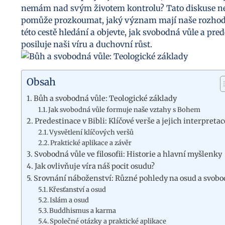
nemám nad svým životem kontrolu? Tato diskuse neje
pomůže prozkoumat, jaký význam mají naše rozhodnu
této cestě hledání a objevte, jak svobodná vůle a p
posiluje naši víru a duchovní růst.
Obsah
Bůh a svobodná vůle: Teologické základy
Jak svobodná vůle formuje naše vztahy s Bohem
Predestinace v Bibli: Klíčové verše a jejich interpretac
Vysvětlení klíčových veršů
Praktické aplikace a závěr
Svobodná vůle ve filosofii: Historie a hlavní myšlenky
Jak ovlivňuje víra náš pocit osudu?
Srovnání náboženství: Různé pohledy na osud a svobo
Křesťanství a osud
Islám a osud
Buddhismus a karma
Společné otázky a praktické aplikace