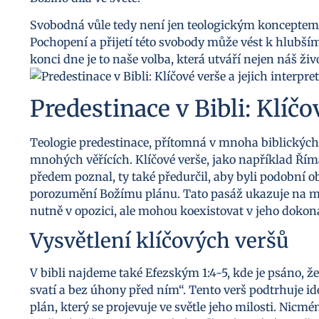
Svobodná vůle tedy není jen teologickým konceptem,
Pochopení a přijetí této svobody může vést k hlubším
konci dne je to naše volba, která utváří nejen náš živo
Predestinace v Bibli: Klíčo
Teologie predestinace, přítomná v mnoha biblických 
mnohých věřících. Klíčové verše, jako například Řím
předem poznal, ty také předurčil, aby byli podobní o
porozumění Božímu plánu. Tato pasáž ukazuje na my
nutně v opozici, ale mohou koexistovat v jeho dokon
Vysvětlení klíčových veršů
V bibli najdeme také Efezským 1:4-5, kde je psáno, 
svatí a bez úhony před ním“. Tento verš podtrhuje i
plán, který se projevuje ve světle jeho milosti. Nic