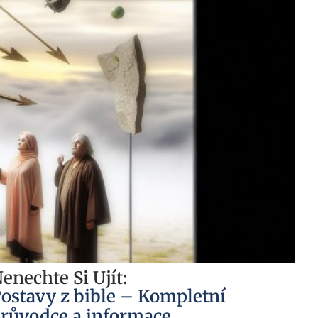
enechte Si Ujít:
ostavy z bible – Kompletní
růvodce a informace