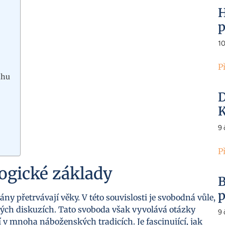
H
p
1
P
áhu
D
K
9
P
ogické základy
B
p
ány přetrvávají věky. V této souvislosti je svobodná vůle,
ých diskuzích. Tato svoboda však vyvolává otázky
9
í v mnoha náboženských tradicích. Je fascinující, jak