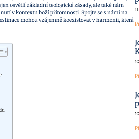
n osvětlí základní teologické zásady, ale také nám
11
tí v kontextu boží přítomnosti. Spojte se s námi na
redestinace mohou vzájemně koexistovat v harmonii, která
P
J
K
1
e
P
J
p
du
1
P