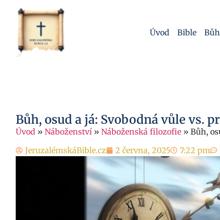
Úvod
Bible
Bůh
Bůh, osud a já: Svobodná vůle vs. p
Úvod
»
Náboženství
»
Náboženská filozofie
»
Bůh, os
JeruzalémskáBible.cz
2 června, 2025
7:22 pm