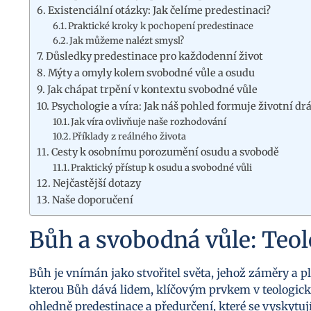
Existenciální otázky: Jak čelíme predestinaci?
Praktické kroky k pochopení predestinace
Jak můžeme nalézt smysl?
Důsledky predestinace pro každodenní život
Mýty a omyly kolem svobodné vůle a osudu
Jak chápat trpění v kontextu svobodné vůle
Psychologie a víra: Jak náš pohled formuje životní dr
Jak víra ovlivňuje naše rozhodování
Příklady z reálného života
Cesty k osobnímu porozumění osudu a svobodě
Praktický přístup k osudu a svobodné vůli
Nejčastější dotazy
Naše doporučení
Bůh a svobodná vůle: Teol
Bůh je vnímán jako stvořitel světa, jehož záměry a pl
kterou Bůh dává lidem, klíčovým prvkem v teologick
ohledně predestinace a předurčení, které se vyskytuj