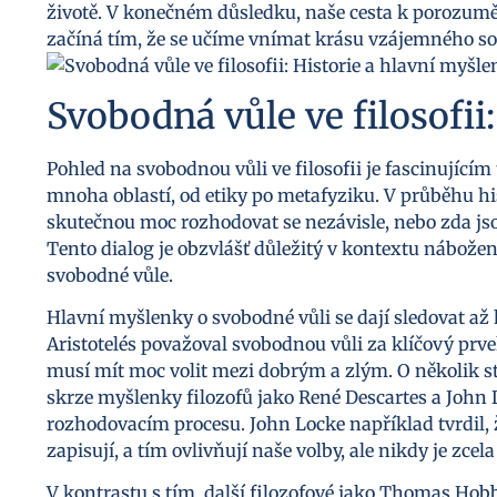
životě. V konečném důsledku, naše cesta k porozuměn
začíná tím, že se učíme vnímat krásu vzájemného so
Svobodná vůle ve filosofii
Pohled na svobodnou vůli ve filosofii je fascinujícím 
mnoha oblastí, od etiky po metafyziku. V průběhu hi
skutečnou moc rozhodovat se nezávisle, nebo zda js
Tento dialog je obzvlášť důležitý v kontextu nábože
svobodné vůle.
Hlavní myšlenky o svobodné vůli se dají sledovat až 
Aristotelés považoval svobodnou vůli za klíčový prv
musí mít moc volit mezi dobrým a zlým. O několik sto
skrze myšlenky filozofů jako René Descartes a John L
rozhodovacím procesu. John Locke například tvrdil, ž
zapisují, a tím ovlivňují naše volby, ale nikdy je zcela
V kontrastu s tím, další filozofové jako Thomas Hobb