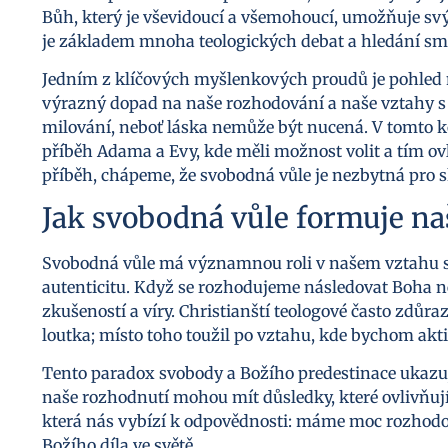
Bůh, který je vševidoucí a všemohoucí, umožňuje s
je základem mnoha teologických debat a hledání smy
Jedním z klíčových myšlenkových proudů je pohled 
výrazný dopad na naše rozhodování a naše vztahy s 
milování, neboť láska nemůže být nucená. V tomto ko
příběh Adama a Evy, kde měli možnost volit a tím ovl
příběh, chápeme, že svobodná vůle je nezbytná pro 
Jak svobodná vůle formuje n
Svobodná vůle má významnou roli v našem vztahu s
autenticitu. Když se rozhodujeme následovat Boha n
zkušeností a víry. Christianští teologové často zdůra
loutka; místo toho toužil po vztahu, kde bychom aktiv
Tento paradox svobody a Božího predestinace ukazuj
naše rozhodnutí mohou mít důsledky, které ovlivňují
která nás vybízí k odpovědnosti: máme moc rozhodov
Božího díla ve světě.