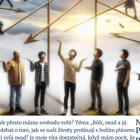
N
ale přesto máme svobodu volit? Téma „Bůh, osud a já:
P
debat o tom, jak se naši životy prolínají s božím plánem.
i svůj osud? Je moje víra dostatečná, když mám pocit, že
p