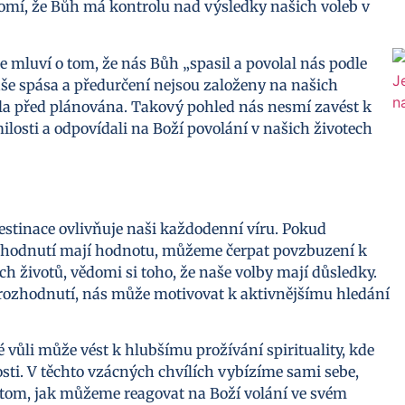
omí, že Bůh má kontrolu nad výsledky našich voleb v
 mluví o tom, že nás Bůh „spasil a povolal nás podle
aše spása a předurčení nejsou založeny na našich
byla před plánována. Takový pohled nás nesmí zavést k
milosti a odpovídali na Boží povolání v našich životech
destinace ovlivňuje naši každodenní víru. Pokud
ozhodnutí mají hodnotu, můžeme čerpat povzbuzení k
 životů, vědomi si toho, že naše volby mají důsledky.
 rozhodnutí, nás může motivovat k aktivnějšímu hledání
vůli může vést k hlubšímu prožívání spirituality, kde
osti. V těchto vzácných chvílích vybízíme sami sebe,
 o tom, jak můžeme reagovat na Boží volání ve svém