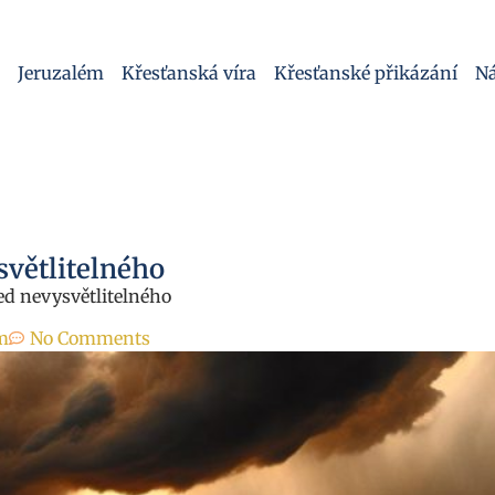
Jeruzalém
Křesťanská víra
Křesťanské přikázání
Ná
světlitelného
ed nevysvětlitelného
m
No Comments