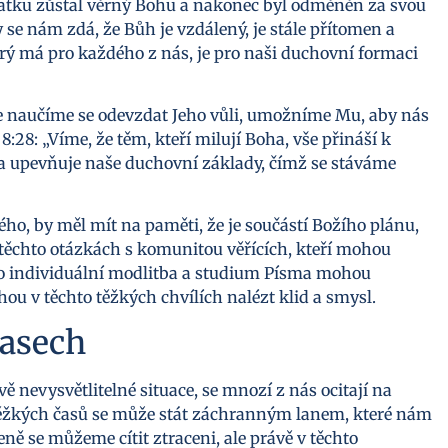
zmatku zůstal věrný Bohu a nakonec byl odměněn za svou
dy se nám zdá, že Bůh je vzdálený, je stále přítomen a
rý má pro každého z nás, je pro naši duchovní formaci
se naučíme se odevzdat Jeho vůli, umožníme Mu, aby nás
:28: „Víme, že těm, kteří milují Boha, vše přináší k
 a upevňuje naše duchovní základy, čímž se stáváme
o, by měl mít na paměti, že je součástí Božího plánu,
 o těchto otázkách s komunitou věřících, kteří mohou
o individuální modlitba a studium Písma mohou
 v těchto těžkých chvílích nalézt klid a smysl.
časech
ě nevysvětlitelné situace, se mnozí z nás ocitají na
těžkých časů se může stát záchranným lanem, které nám
ě se můžeme cítit ztraceni, ale právě v těchto