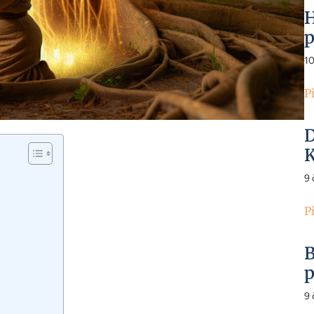
H
p
1
P
D
K
9
P
B
p
9