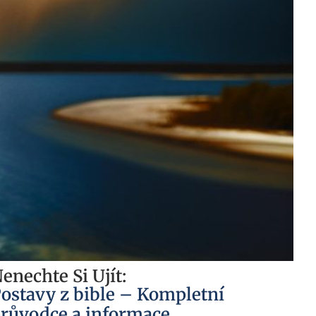
enechte Si Ujít:
ostavy z bible – Kompletní
růvodce a informace