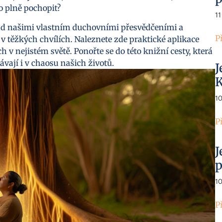
 plně pochopit?
11
ad našimi vlastním duchovními přesvědčeními a
P
v těžkých chvílích. Naleznete zde praktické aplikace
ích v nejistém světě. Ponořte se do této knižní cesty, která
vávají i v chaosu našich životů.
J
K
1
P
J
p
1
P