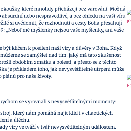
 zkoušky, které mnohdy přicházejí bez varování. Možná
to absurdní nebo nespravedlivé, a bez ohledu na vaši víru
ležité si uvědomit, že rozhodnutí a cesty Boha přesahují
:8-9: „Neboť mé myšlenky nejsou vaše myšlenky, ani vaše
e být klíčem k posílení naší víry a důvěry v Boha. Když
 můžeme se zamýšlet nad tím, jaký má tato zkušenost
prošli obdobím zmatku a bolesti, a přesto se z těchto
ouška je příkladem toho, jak nevysvětlitelné utrpení může
 plánů pro naše životy.
abychom se vyrovnali s nevysvětlitelnými momenty:
stroj, který nám pomáhá najít klid i v chaotických
ení a útěchu.
ady víry ve tváří v tvář nevysvětlitelným událostem.