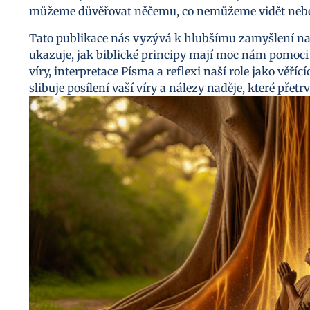
můžeme důvěřovat něčemu, co nemůžeme vidět nebo
Tato publikace nás vyzývá k hlubšímu zamyšlení n
ukazuje, jak biblické principy mají moc nám pomoci 
víry, interpretace Písma a reflexi naší role jako věříc
slibuje posílení vaší víry a nálezy naděje, které přetr