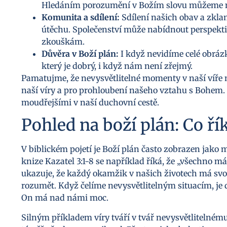
Hledáním porozumění v Božím slovu můžeme na
Komunita a sdílení:
Sdílení našich obav a zkla
útěchu. Společenství může nabídnout perspek
zkouškám.
Důvěra v Boží plán:
I když nevidíme celé obráz
který je dobrý, i když nám není zřejmý.
Pamatujme, že nevysvětlitelné momenty v naší víře ne
naší víry a pro prohloubení našeho vztahu s Bohem.
moudřejšími v naší duchovní cestě.
Pohled na boží plán: Co ří
V biblickém pojetí je Boží plán často zobrazen jako m
knize Kazatel 3:1-8 se například říká, že „všechno m
ukazuje, že každý okamžik v našich životech má svo
rozumět. Když čelíme nevysvětlitelným situacím, je 
On má nad námi moc.
Silným příkladem víry tváří v tvář nevysvětlitelnému