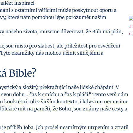
lézt inspiraci.
mání s ostatními věřícími může poskytnout oporu a
tivy, které nám pomohou lépe porozumět našim
ky našeho života, můžeme důvěřovat, že Bůh má plán,
jsou místo pro slabost, ale příležitost pro osvědčení
 Tyto okamžiky nás mohou učinit silnějšími a
ká Bible?
ystický a složitý, překračující naše lidské chápání. V
á svou dobu… čas k smíchu a čas k pláči.“ Tento verš nám
u konkrétní roli v širším kontextu, i když mu nemusíme
důležité mít na paměti, že Bohu jsou známy naše cesty a
 je příběh Joba. Job prošel nesmírným utrpením a ztratil