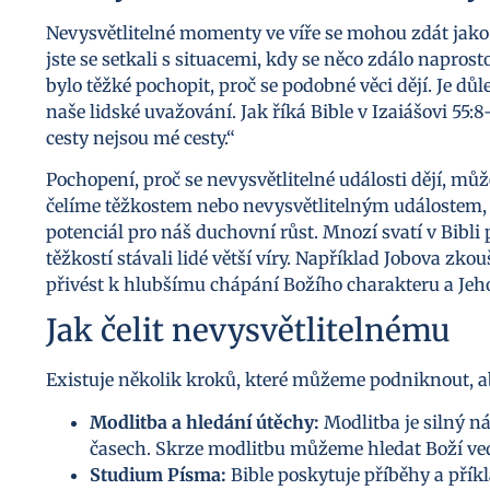
Nevysvětlitelné momenty ve víře se mohou zdát jako
jste se setkali s situacemi, kdy se něco zdálo napros
bylo těžké pochopit, proč se podobné věci dějí. Je dů
naše lidské uvažování. Jak říká Bible v Izaiášovi 55
cesty nejsou mé cesty.“
Pochopení, proč se nevysvětlitelné události dějí, můž
čelíme těžkostem nebo nevysvětlitelným událostem,
potenciál pro náš duchovní růst. Mnozí svatí v Bibli 
těžkostí stávali lidé větší víry. Například Jobova zk
přivést k hlubšímu chápání Božího charakteru a Jeho
Jak čelit nevysvětlitelnému
Existuje několik kroků, které můžeme podniknout, 
Modlitba a hledání útěchy:
Modlitba je silný ná
časech. Skrze modlitbu můžeme hledat Boží ved
Studium Písma:
Bible poskytuje příběhy a příkl