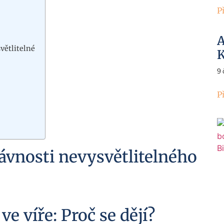
P
A
větlitelné
K
9
P
rávnosti nevysvětlitelného
 víře: Proč se dějí?