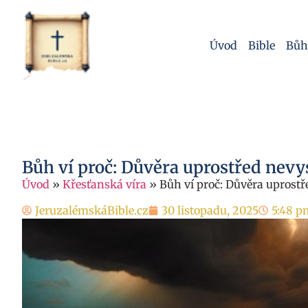
Úvod
Bible
Bůh
Bůh ví proč: Důvěra uprostřed nevy
Úvod
»
Křesťanská víra
»
Bůh ví proč: Důvěra uprostř
JeruzalémskáBible.cz
30 listopadu, 2025
5:48 p