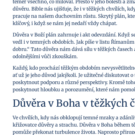
téměř všechno, co miloval. Přesto v jeho bolesti a 
důvěru. Bible nás ujišťuje, že i v těžkých chvílích, k
pracuje na našem duchovním růstu. Skrytý plán, kte
klíčový, i když se nám jej nedaří vždy chápat.
Důvěra v Boží plán zahrnuje i akt odevzdání. Když 
vedl i v temných obdobích. Jak píše v listu Římanům 8
dobru.“ Tato důvěra nám dává sílu v těžkých časech
odolnějšími vůči zkouškám.
Každý, kdo prochází těžkým obdobím nevysvětlitelnéh
ať už je jeho důvod jakýkoli. Je užitečné diskutovat
poskytnout podporu a různé perspektivy. Kromě toh
poskytnout hloubku a porozumění, které nám pomohou
Důvěra v Boha v těžkých 
Ve chvílích, kdy nás obklopují temné mraky a zdánliv
křižovatce důvěry a strachu. Důvěra v Boha během 
pomůže překonat turbulence života. Naprosto přirozen