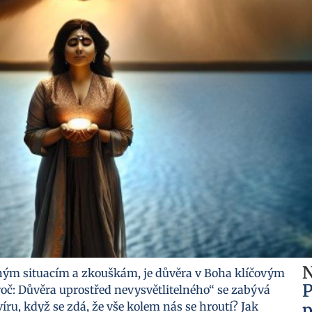
N
lným situacím a zkouškám, je důvěra v Boha klíčovým
P
č: Důvěra uprostřed nevysvětlitelného“ se zabývá
víru, když se zdá, že vše kolem nás se hroutí? Jak
p