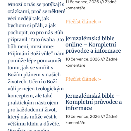
11 července, 2026
Žádné
Mnozí z nás se potýkají s
komentáře
otázkami, proč se některé
věci nedějí tak, jak
Přečíst článek »
bychom si přáli, a jak
pochopit, co pro nás Bůh
Jeruzalémská bible
připravil. Tato úvaha „Co
online – Kompletní
bůh není, mrzí mne:
průvodce a informace
Přijímání Boží vůle“ nám
10 července, 2026
Žádné
pomůže lépe porozumět
komentáře
tomu, jak se smířit s
Božím plánem v našich
Přečíst článek »
životech. Učení o Boží
vůli je nejen teologickým
Jeruzalémská bible –
konceptem, ale také
Kompletní průvodce a
praktickým nástrojem
informace
pro každodenní život,
který nás může vést k
10 července, 2026
Žádné
komentáře
většímu klidu a důvěře.
Otevřete se novým