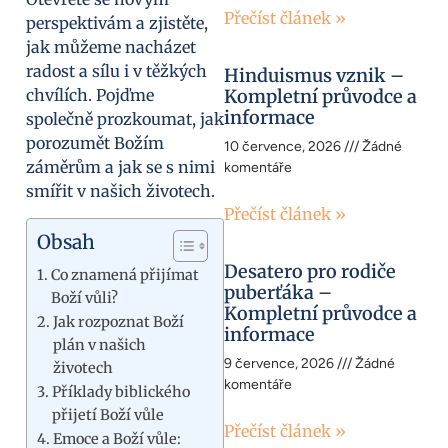
Přečíst článek »
perspektivám a zjistěte,
jak můžeme nacházet
radost a sílu i v těžkých
Hinduismus vznik –
chvílích. Pojďme
Kompletní průvodce a
informace
společně prozkoumat, jak
porozumět Božím
10 července, 2026
Žádné
záměrům a jak se s nimi
komentáře
smířit v našich životech.
Přečíst článek »
Obsah
Desatero pro rodiče
Co znamená přijímat
puberťáka –
Boží vůli?
Kompletní průvodce a
Jak rozpoznat Boží
informace
plán v našich
9 července, 2026
Žádné
životech
komentáře
Příklady biblického
přijetí Boží vůle
Přečíst článek »
Emoce a Boží vůle: