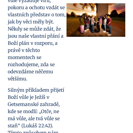
vůle vyžaduje víru,
pokoru a ochotu vzdát se
vlastních představ o tom,
jak by věci měly být.
Někdy se může zdát, že
jsou naše vlastní přání a
Boží plán v rozporu, a
právě v těchto
momentech se
rozhodujeme, zda se
odevzdáme něčemu
většímu.
Silným příkladem přijetí
Boží vůle je Ježíš v
Getsemanské zahradě,
kde se modlí: „Otče, ne
má vůle, ale tvá vůle se
staň“ (Lukáš 22:42).
Tímto způsobem nám