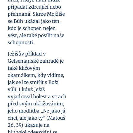
připadat zdrcující nebo
přehnaná. Skrze Mojžíše
se Bůh ukázal jako ten,
kdo je schopen nejen
vést, ale také posílit naše
schopnosti.
Ježíšův příklad v
Getsemanské zahradě je
také klíčovým
okamžikem, kdy vidíme,
jak se lze smířit s Boží
vůlí. I když Ježíš
vyjadřoval bolest a strach
před svým ukřižováním,
jeho modlitba „Ne jako já
chci, ale jako ty“ (Matouš
26, 39) ukazuje na
hluboké odevzdání se