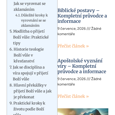
Jak se vyrovnat se
zklamáním
Biblické postavy –
Kompletní průvodce a
Důležité kroky k
vyrovnání se se
informace
zklamáním
9 července, 2026
Žádné
Modlitba o přijetí
komentáře
Boží vůle: Praktické
tipy
Přečíst článek »
Historie teologie
Boží vůle v
Apoštolské vyznání
křesťanství
víry – Kompletní
Jak se disciplína a
průvodce a informace
víra spojují v přijetí
Boží vůle
9 července, 2026
Žádné
komentáře
Hlavní překážky v
přijetí Boží vůle a jak
Přečíst článek »
je překonat
Praktické kroky k
životu podle Boží
vůle