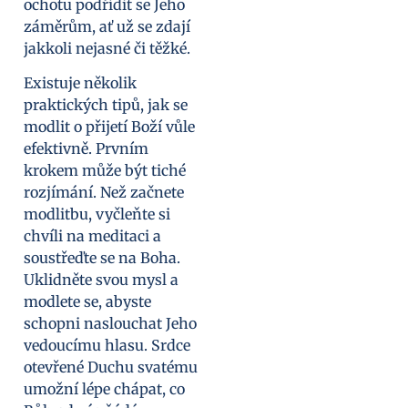
ochotu podřídit se Jeho
záměrům, ať už se zdají
jakkoli nejasné či těžké.
Existuje několik
praktických tipů, jak se
modlit o přijetí Boží vůle
efektivně. Prvním
krokem může být tiché
rozjímání. Než začnete
modlitbu, vyčleňte si
chvíli na meditaci a
soustřeďte se na Boha.
Uklidněte svou mysl a
modlete se, abyste
schopni naslouchat Jeho
vedoucímu hlasu. Srdce
otevřené Duchu svatému
umožní lépe chápat, co