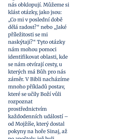
nás obklopují. Můžeme si
klást otázky, jako jsou:
„Co mi v poslední době
dělá radost?“ nebo „Jaké
příležitosti se mi
naskýtají?“ Tyto otázky
nám mohou pomoci
identifikovat oblasti, kde
se nám otvírají cesty, u
kterých má Bůh pro nás
záměr. V Bibli nacházíme
mnoho příkladů postav,
které se učily Boží vůli
rozpoznat
prostřednictvím
každodenních událostí –
od Mojžíše, který dostal
pokyny na hoře Sinaj, až
po apoštoly, jež byli