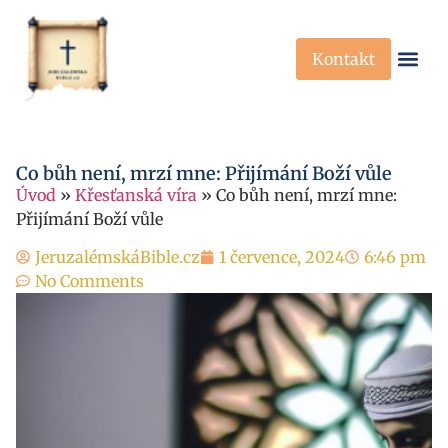
Kontakt
Křesťanská Víra
Křesťanské P
Co bůh není, mrzí mne: Přijímání Boží vůle
Úvod
»
Křesťanská víra
»
Co bůh není, mrzí mne:
Přijímání Boží vůle
JeruzalémskáBible.cz
1 července, 2024
6:46 pm
No Comments