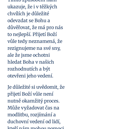
ukazuje, že i v těžkých
chvílích je důležité
odevzdat se Bohu a
důvěřovat, že má pro nás
to nejlepší. Přijetí Boží
vůle tedy neznamená, že
rezignujeme na své sny,
ale že jsme ochotni
hledat Boha v našich
rozhodnutích a být
otevřeni jeho vedení.
Je důležité si uvědomit, že
přijetí Boží vůle není
nutně okamžitý proces.
Může vyžadovat čas na
modlitbu, rozjímání a
duchovní vedení od lidí,
kteří nám mohou pomoci