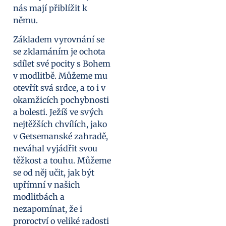
nás mají přiblížit k
němu.
Základem vyrovnání se
se zklamáním je ochota
sdílet své pocity s Bohem
v modlitbě. Můžeme mu
otevřít svá srdce, a to i v
okamžicích pochybnosti
a bolesti. Ježíš ve svých
nejtěžších chvílích, jako
v Getsemanské zahradě,
neváhal vyjádřit svou
těžkost a touhu. Můžeme
se od něj učit, jak být
upřímní v našich
modlitbách a
nezapomínat, že i
proroctví o veliké radosti