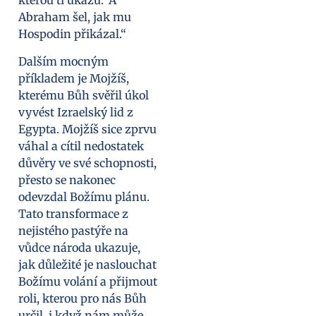
kterou ti ukážu.‘ A
Abraham šel, jak mu
Hospodin přikázal.“
Dalším mocným
příkladem je Mojžíš,
kterému Bůh svěřil úkol
vyvést Izraelský lid z
Egypta. Mojžíš sice zprvu
váhal a cítil nedostatek
důvěry ve své schopnosti,
přesto se nakonec
odevzdal Božímu plánu.
Tato transformace z
nejistého pastýře na
vůdce národa ukazuje,
jak důležité je naslouchat
Božímu volání a přijmout
roli, kterou pro nás Bůh
určil, i když nám může