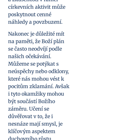
církevních aktivit může
poskytnout cenné
náhledy a povzbuzení.
Nakonec je důležité mít
na paměti, že Boží plán
se často neodvíjí podle
našich očekávání.
Můžeme se potýkat s
neúspěchy nebo odklony,
které nás mohou vést k
pocitům zklamání. Avšak
i tyto okamžiky mohou
být součástí Božího
záměru. Učení se
důvěřovat v to, že i
nesnáze mají smysl, je
klíčovým aspektem
duchovního růstu.