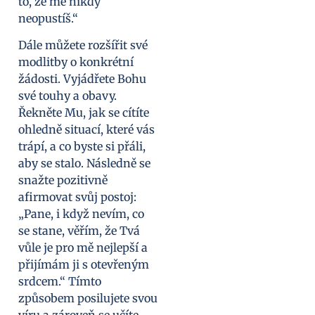
to, že mě nikdy
neopustíš.“
Dále můžete rozšířit své
modlitby o konkrétní
žádosti. Vyjádřete Bohu
své touhy a obavy.
Řekněte Mu, jak se cítíte
ohledně situací, které vás
trápí, a co byste si přáli,
aby se stalo. Následně se
snažte pozitivně
afirmovat svůj postoj:
„Pane, i když nevím, co
se stane, věřím, že Tvá
vůle je pro mě nejlepší a
přijímám ji s otevřeným
srdcem.“ Tímto
způsobem posilujete svou