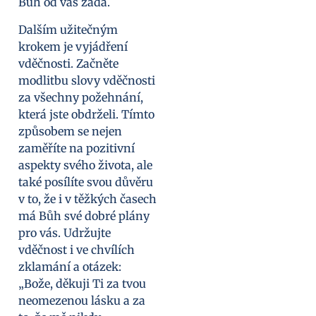
Bůh od vás žádá.
Dalším užitečným
krokem je vyjádření
vděčnosti. Začněte
modlitbu slovy vděčnosti
za všechny požehnání,
která jste obdrželi. Tímto
způsobem se nejen
zaměříte na pozitivní
aspekty svého života, ale
také posílíte svou důvěru
v to, že i v těžkých časech
má Bůh své dobré plány
pro vás. Udržujte
vděčnost i ve chvílích
zklamání a otázek:
„Bože, děkuji Ti za tvou
neomezenou lásku a za