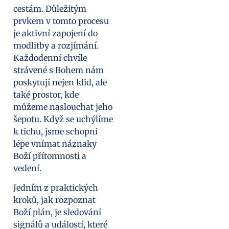
cestám. Důležitým
prvkem v tomto procesu
je aktivní zapojení do
modlitby a rozjímání.
Každodenní chvíle
strávené s Bohem nám
poskytují nejen klid, ale
také prostor, kde
můžeme naslouchat jeho
šepotu. Když se uchýlíme
k tichu, jsme schopni
lépe vnímat náznaky
Boží přítomnosti a
vedení.
Jedním z praktických
kroků, jak rozpoznat
Boží plán, je sledování
signálů a událostí, které