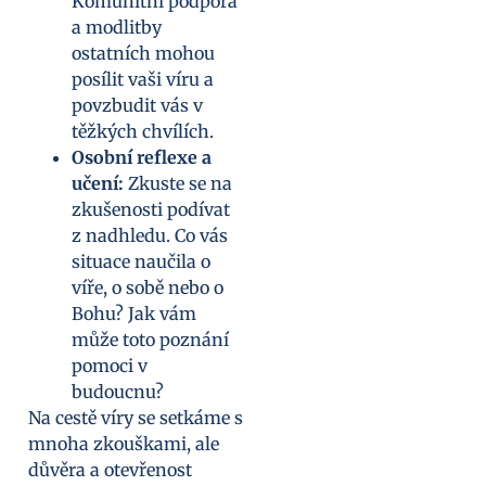
Komunitní podpora
a modlitby
ostatních mohou
posílit vaši víru a
povzbudit vás v
těžkých chvílích.
Osobní reflexe a
učení:
Zkuste se na
zkušenosti podívat
z nadhledu. Co vás
situace naučila o
víře, o sobě nebo o
Bohu? Jak vám
může toto poznání
pomoci v
budoucnu?
Na cestě víry se setkáme s
mnoha zkouškami, ale
důvěra a otevřenost