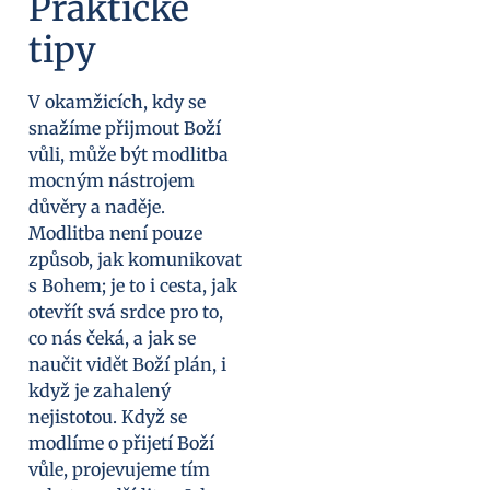
Praktické
tipy
V okamžicích, kdy se
snažíme přijmout Boží
vůli, může být modlitba
mocným nástrojem
důvěry a naděje.
Modlitba není pouze
způsob, jak komunikovat
s Bohem; je to i cesta, jak
otevřít svá srdce pro to,
co nás čeká, a jak se
naučit vidět Boží plán, i
když je zahalený
nejistotou. Když se
modlíme o přijetí Boží
vůle, projevujeme tím