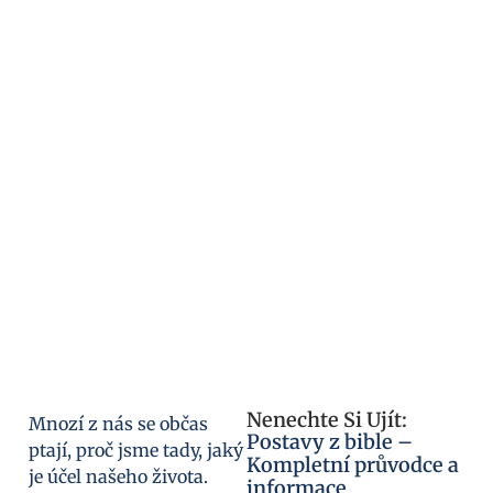
Nenechte Si Ujít:
Mnozí z nás se občas
Postavy z bible –
ptají, proč jsme tady, jaký
Kompletní průvodce a
je účel našeho života.
informace