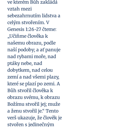
ve kterém Bůh zakládá
vztah mezi
sebezahrnutím lidstva a
celým stvořením. V
Genesis 1:26-27 čteme:
„Učiňme člověka k
našemu obrazu, podle
naší podoby; a ať panuje
nad rybami moře, nad
ptáky nebe, nad
dobytkem, nad celou
zemí a nad všemi plazy,
které se plazí po zemi. A
Bůh stvořil člověka k
obrazu svému, k obrazu
Božímu stvořil jej; muže
a ženu stvořil je.“ Tento
verš ukazuje, že člověk je
stvořen s jedinečným