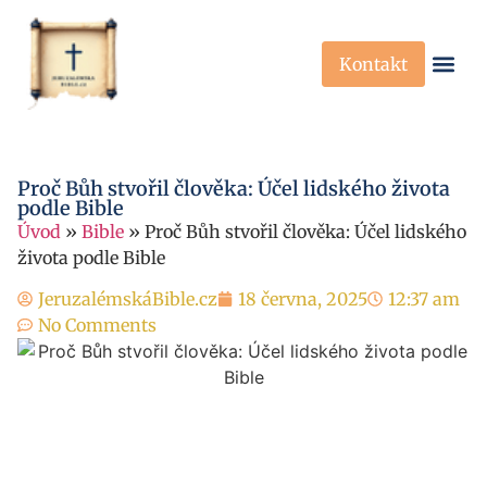
Kontakt
Křesťanská Víra
Křesťanské P
Proč Bůh stvořil člověka: Účel lidského života
podle Bible
Úvod
»
Bible
»
Proč Bůh stvořil člověka: Účel lidského
života podle Bible
JeruzalémskáBible.cz
18 června, 2025
12:37 am
No Comments