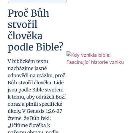
Proč Bůh
stvořil
člověka
podle Bible?
V biblickém textu
nacházíme jasné
odpovědi na otázku, proč
Bůh stvořil člověka. Lidé
jsou podle Bible stvořeni
k tomu, aby odráželi Boží
obraz a plnili specifické
úkoly. V Genesis 1:26-27
čteme, že Bůh řekl:
„Učiňme člověka k
našemu obrazu, podle