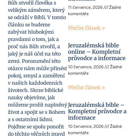
Bůh stvořil člověka s
11 července, 2026
Žádné
velikým záměrem, který
komentáře
se odráží v Bibli. V tomto
článku se budeme
Přečíst článek »
zabývat hlubokými
pravdami o tom, jak a
Jeruzalémská bible
proč nás Bůh stvořil, a
online – Kompletní
jaký je náš účel na této
průvodce a informace
zemi. Porozumění této
10 července, 2026
Žádné
otázce nám může přinést
komentáře
pokoj, smysl a zaměření
v našich každodenních
Přečíst článek »
životech. Skrze biblické
nauky objevíme, jak
Jeruzalémská bible –
můžeme prožít naplněný
Kompletní průvodce a
život a spojit se s Bohem
informace
a s ostatními lidmi.
Pojďme se spolu ponořit
10 července, 2026
Žádné
komentáře
do těchto věčných pravd