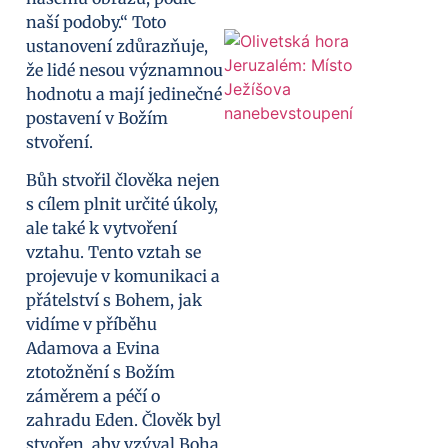
naší podoby.“ Toto
ustanovení zdůrazňuje,
že lidé nesou významnou
hodnotu a mají jedinečné
postavení v Božím
stvoření.
Bůh stvořil člověka nejen
s cílem plnit určité úkoly,
ale také k vytvoření
vztahu. Tento vztah se
projevuje v komunikaci a
přátelství s Bohem, jak
vidíme v příběhu
Adamova a Evina
ztotožnění s Božím
záměrem a péčí o
zahradu Eden. Člověk byl
stvořen, aby vzýval Boha,