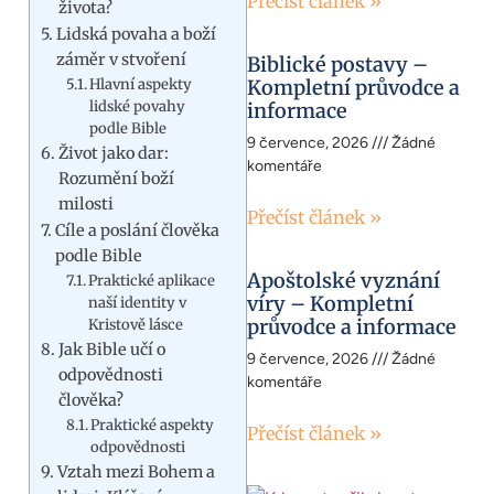
Přečíst článek »
života?
Lidská povaha a boží
záměr v stvoření
Biblické postavy –
Hlavní aspekty
Kompletní průvodce a
lidské povahy
informace
podle Bible
9 července, 2026
Žádné
Život jako dar:
komentáře
Rozumění boží
milosti
Přečíst článek »
Cíle a poslání člověka
podle Bible
Apoštolské vyznání
Praktické aplikace
víry – Kompletní
naší identity v
průvodce a informace
Kristově lásce
Jak Bible učí o
9 července, 2026
Žádné
odpovědnosti
komentáře
člověka?
Praktické aspekty
Přečíst článek »
odpovědnosti
Vztah mezi Bohem a