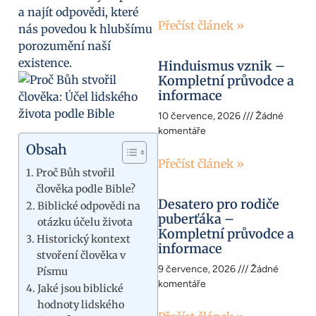
a najít odpovědi, které
Přečíst článek »
nás povedou k hlubšímu
porozumění naší
existence.
Hinduismus vznik –
Kompletní průvodce a
informace
10 července, 2026
Žádné
komentáře
Obsah
Přečíst článek »
Proč Bůh stvořil
člověka podle Bible?
Desatero pro rodiče
Biblické odpovědi na
puberťáka –
otázku účelu života
Kompletní průvodce a
Historický kontext
informace
stvoření člověka v
9 července, 2026
Žádné
Písmu
komentáře
Jaké jsou biblické
hodnoty lidského