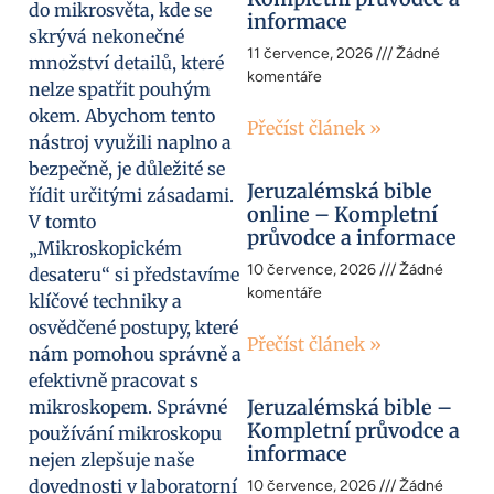
do mikrosvěta, kde se
informace
skrývá nekonečné
11 července, 2026
Žádné
množství detailů, které
komentáře
nelze spatřit pouhým
okem. Abychom tento
Přečíst článek »
nástroj využili naplno a
bezpečně, je důležité se
Jeruzalémská bible
řídit určitými zásadami.
online – Kompletní
V tomto
průvodce a informace
„Mikroskopickém
10 července, 2026
Žádné
desateru“ si představíme
komentáře
klíčové techniky a
osvědčené postupy, které
Přečíst článek »
nám pomohou správně a
efektivně pracovat s
Jeruzalémská bible –
mikroskopem. Správné
Kompletní průvodce a
používání mikroskopu
informace
nejen zlepšuje naše
dovednosti v laboratorní
10 července, 2026
Žádné