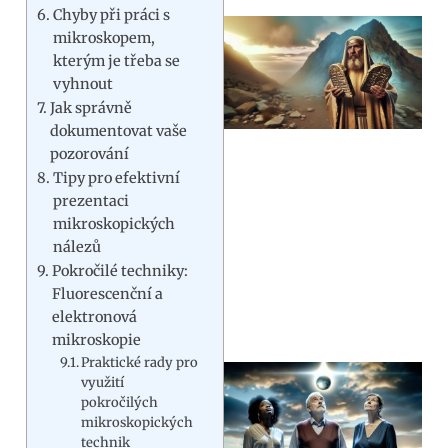
Chyby při práci s
mikroskopem,
kterým je třeba se
vyhnout
Jak správně
dokumentovat vaše
pozorování
Tipy pro efektivní
prezentaci
mikroskopických
nálezů
Pokročilé techniky:
Fluorescenční a
elektronová
mikroskopie
Praktické rady pro
využití
pokročilých
mikroskopických
technik