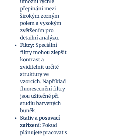
umožní rychlé
přepínání mezi
širokým zorným
polem a vysokým
zvětšením pro
detailní analýzu.
Filtry:
Speciální
filtry mohou zlepšit
kontrast a
zviditelnit určité
struktury ve
vzorcích. Například
fluorescenční filtry
jsou užitečné při
studiu barvených
buněk.
Stativ a posuvací
zařízení:
Pokud
plánujete pracovat s