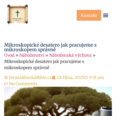
Kontakt
Křesťanská Víra
Křesťanské P
Mikroskopické desatero jak pracujeme s
mikroskopem správně
Úvod
»
Náboženství
»
Náboženská výchova
»
Mikroskopické desatero jak pracujeme s
mikroskopem správně
JeruzalémskáBible.cz
28 října, 2025
9:31 am
No Comments