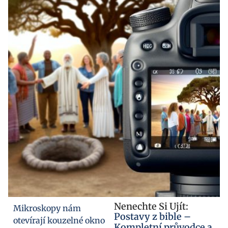
Nenechte Si Ujít:
Mikroskopy nám
Postavy z bible –
otevírají kouzelné okno
Kompletní průvodce a