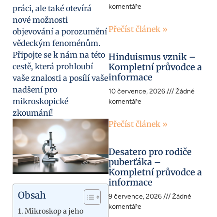
komentáře
práci, ale také otevírá
nové možnosti
Přečíst článek »
objevování a porozumění
vědeckým fenoménům.
Připojte se k nám na této
Hinduismus vznik –
cestě, která prohloubí
Kompletní průvodce a
informace
vaše znalosti a posílí vaše
nadšení pro
10 července, 2026
Žádné
mikroskopické
komentáře
zkoumání!
Přečíst článek »
Desatero pro rodiče
puberťáka –
Kompletní průvodce a
informace
Obsah
9 července, 2026
Žádné
komentáře
Mikroskop a jeho