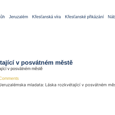
ůh
Jeruzalém
Křesťanská víra
Křesťanské přikázání
Náb
tající v posvátném městě
ající v posvátném městě
Comments