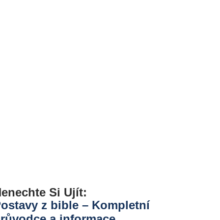
enechte Si Ujít:
ostavy z bible – Kompletní
růvodce a informace