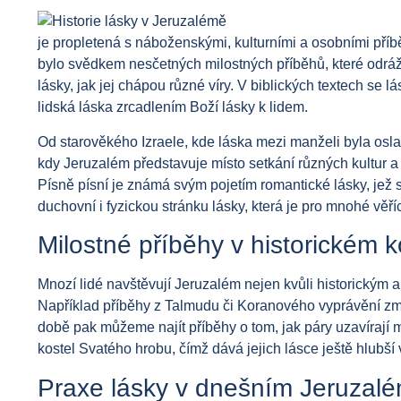
je propletená s náboženskými, kulturními a osobními příb
bylo svědkem nesčetných milostných příběhů, které odráže
lásky, jak jej chápou různé víry. V biblických textech se 
lidská láska zrcadlením Boží lásky k lidem.
Od starověkého Izraele, kde láska mezi manželi byla os
kdy Jeruzalém představuje místo setkání různých kultur a t
Písně písní je známá svým pojetím romantické lásky, jež 
duchovní i fyzickou stránku lásky, která je pro mnohé věříc
Milostné příběhy v historickém 
Mnozí lidé navštěvují Jeruzalém nejen kvůli historickým ar
Například příběhy z Talmudu či Koranového vyprávění zmi
době pak můžeme najít příběhy o tom, jak páry uzavírají 
kostel Svatého hrobu, čímž dává jejich lásce ještě hlubší
Praxe lásky v dnešním Jeruzal