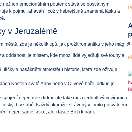
víc než jen emocionálním poutem; stává se posvátným
P
tahuje k pojmu „ahavah“, což v hebrejštině znamená lásku a
ké.
A
sky v Jeruzalémě
p
9
ěstě, zde je několik tipů, jak prožít romantiku v jeho mágii:
 a oddanosti je místem, kde mnozí lidé vyjadřují své touhy a
P
 uličky a nasákněte atmosféru historie, která zde oživuje
radách Kostela svaté Anny nebo v Olivové hoře, odkud je
pojení nejen mezi lidmi, ale také mezi jednotlivými vírami a
 a lidských vztahů. Každý okamžik strávený v tomto posvátném
ní nejen samé lásce, ale i lásce Boží k nám.