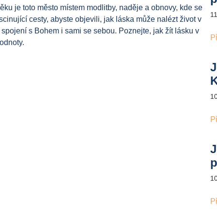
ěku je toto město místem modlitby, naděje a obnovy, kde se
1
scinující cesty, abyste objevili, jak láska může nalézt život v
spojení s Bohem i sami se sebou. Poznejte, jak žít lásku v
P
odnoty.
J
K
1
P
J
p
1
P