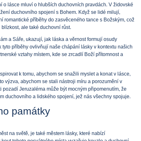
ění o lásce mluví o hlubších duchovních pravdách. V židovské
ažení duchovního spojení s Bohem. Když se lidé milují,
enní romantické příběhy do zasvěceného tance s Božským, což
blízkost, ale také duchovní růst.
ám a Sáře, ukazují, jak láska a věrnost formují osudy
k tyto příběhy ovlivňují naše chápání lásky v kontextu našich
rtnerské vztahy místem, kde se zrcadlí Boží přítomnost a
pirovat k tomu, abychom se snažili myslet a konat v lásce,
 to výzva, abychom se stali nástroji míru a porozumění v
roti pozadí Jeruzaléma může být mocným připomenutím, že
rem duchovního a lidského spojení, jež nás všechny spojuje.
eho památky
st na světě, je také městem lásky, které nabízí
kout tohoto posvátného místa vyzařuje kouzlo a duchovní