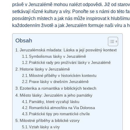
právě v Jeruzalémě mohou nalézt odpovědi. Již od starov
setkávají různé kultury a víry. Ponořte se s námi do této fa
posvátných místech a jak nás může inspirovat k hlubšímu 
každodenním životě a jak Jeruzalém formuje naši víru a h
Obsah
Jeruzalémská mladata: Láska a její posvátný kontext
Symbolismus lásky v Jeruzalémě
Praktické rady pro prožívání lásky v Jeruzalémě
Historie lásky v Jeruzalémě
Milostné příběhy v historickém kontextu
Praxe lásky v dnešním Jeruzalémě
Ezoterika a romantika v biblických textech
Město lásky: Jeruzalém a jeho památky
Památky, které vyzařují lásku
Romantická atmosféra na Via Dolorosa
Praktické tipy pro romantické chvíle
Milostné příběhy a biblické vzory
Vztah lásky a víry