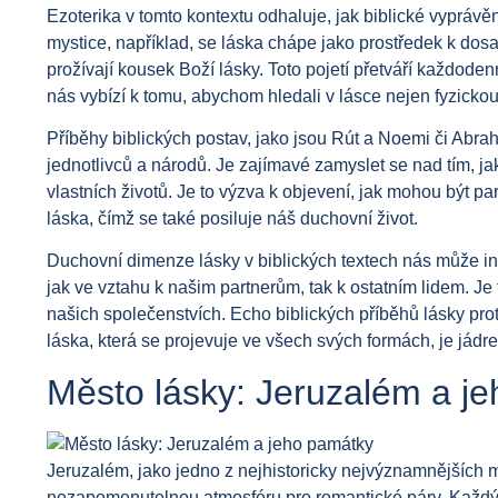
Ezoterika v tomto kontextu odhaluje, jak biblické vypráv
mystice, například, se láska chápe jako prostředek k dos
prožívají kousek Boží lásky. Toto pojetí přetváří každod
nás vybízí k tomu, abychom hledali v lásce nejen fyzickou 
Příběhy biblických postav, jako jsou Rút a Noemi či Abrah
jednotlivců a národů. Je zajímavé zamyslet se nad tím, ja
vlastních životů. Je to výzva k objevení, jak mohou být pa
láska, čímž se také posiluje náš duchovní život.
Duchovní dimenze lásky v biblických textech nás může ins
jak ve vztahu k našim partnerům, tak k ostatním lidem. Je
našich společenstvích. Echo biblických příběhů lásky p
láska, která se projevuje ve všech svých formách, je jád
Město lásky: Jeruzalém a j
Jeruzalém, jako jedno z nejhistoricky nejvýznamnějších mě
nezapomenutelnou atmosféru pro romantické páry. Každý 