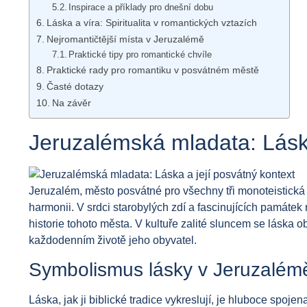
Inspirace a příklady pro dnešní dobu
Láska a víra: Spiritualita v romantických vztazích
Nejromantičtější místa v Jeruzalémě
Praktické tipy pro romantické chvíle
Praktické rady pro romantiku v posvátném městě
Časté dotazy
Na závěr
Jeruzalémská mladata: Láska
Jeruzalém, město posvátné pro všechny tři monoteistická 
harmonii. V srdci starobylých zdí a fascinujících památek 
historie tohoto města. V kultuře zalité sluncem se láska ob
každodenním životě jeho obyvatel.
Symbolismus lásky v Jeruzalém
Láska, jak ji biblické tradice vykreslují, je hluboce spo