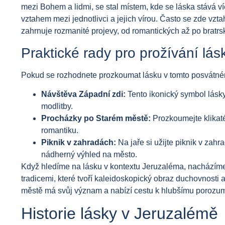
mezi Bohem a lidmi, se stal místem, kde se láska stává 
vztahem mezi jednotlivci a jejich vírou. Často se zde vz
zahrnuje rozmanité projevy, od romantických až po bratrs
Praktické rady pro prožívání lá
Pokud se rozhodnete prozkoumat lásku v tomto posvátném m
Návštěva Západní zdi:
Tento ikonický symbol lásky
modlitby.
Procházky po Starém městě:
Prozkoumejte klikaté
romantiku.
Piknik v zahradách:
Na jaře si užijte piknik v zah
nádherný výhled na město.
Když hledíme na lásku v kontextu Jeruzaléma, nacházíme s
tradicemi, které tvoří kaleidoskopický obraz duchovnosti
městě má svůj význam a nabízí cestu k hlubšímu porozumě
Historie lásky v Jeruzalémě