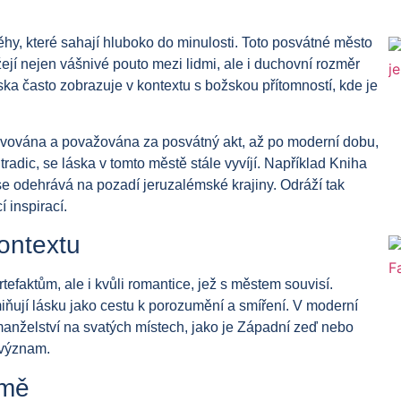
ěhy, které sahají hluboko do minulosti. Toto posvátné město
jí nejen vášnivé pouto mezi lidmi, ale i duchovní rozměr
láska často zobrazuje v kontextu s božskou přítomností, kde je
lavována a považována za posvátný akt, až po moderní dobu,
radic, se láska v tomto městě stále vyvíjí. Například Kniha
se odehrává na pozadí jeruzalémské krajiny. Odráží tak
í inspirací.
kontextu
tefaktům, ale i kvůli romantice, jež s městem souvisí.
ňují lásku jako cestu k porozumění a smíření. V moderní
manželství na svatých místech, jako je Západní zeď nebo
 význam.
émě