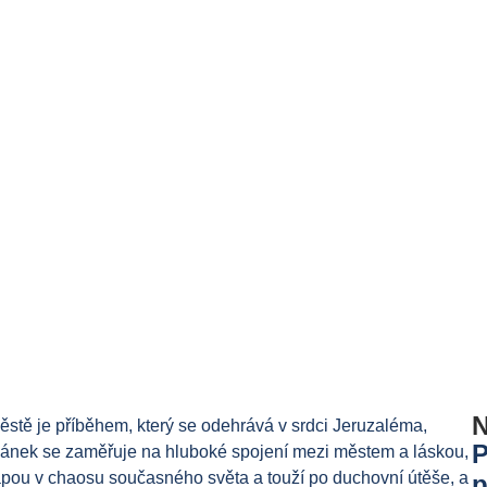
N
stě je příběhem, který se odehrává v srdci Jeruzaléma,
P
 článek se zaměřuje na hluboké spojení mezi městem a láskou,
tápou v chaosu současného světa a touží po duchovní útěše, a
p