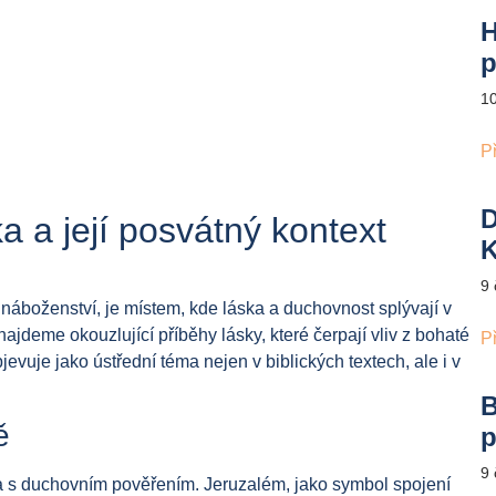
H
p
1
P
D
 a její posvátný kontext
K
9
náboženství, je místem, kde láska a duchovnost splývají v
najdeme okouzlující příběhy lásky, které čerpají vliv z bohaté
P
jevuje jako ústřední téma nejen v biblických textech, ale i v
B
ě
p
9
jena s duchovním pověřením. Jeruzalém, jako symbol spojení