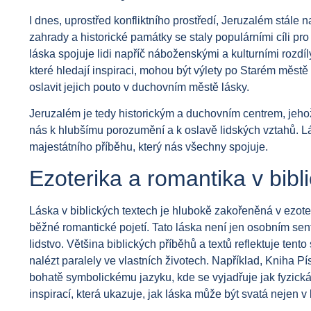
I dnes, uprostřed konfliktního prostředí, Jeruzalém stále n
zahrady a historické památky se staly populárními cíli pr
láska spojuje lidi napříč náboženskými a kulturními rozdí
které hledají inspiraci, mohou být výlety po Starém měs
oslavit jejich pouto v duchovním městě lásky.
Jeruzalém je tedy historickým a duchovním centrem, jehož 
nás k hlubšímu porozumění a k oslavě lidských vztahů. L
majestátního příběhu, který nás všechny spojuje.
Ezoterika a romantika v bibl
Láska v biblických textech je hlubokě zakořeněná v ezot
běžné romantické pojetí. Tato láska není jen osobním se
lidstvo. Většina biblických příběhů a textů reflektuje ten
nalézt paralely ve vlastních životech. Například, Kniha P
bohatě symbolickému jazyku, kde se vyjadřuje jak fyzická, 
inspirací, která ukazuje, jak láska může být svatá nejen 