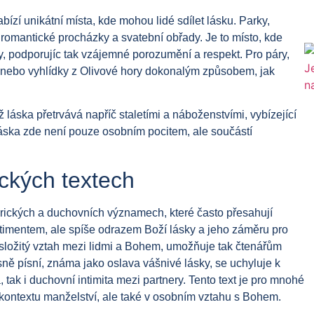
abízí unikátní místa, kde mohou lidé sdílet lásku. Parky,
o romantické procházky a svatební obřady. Je to místo, kde
ly, podporujíc tak vzájemné porozumění a respekt. Pro páry,
tě nebo vyhlídky z Olivové hory dokonalým způsobem, jak
láska přetrvává napříč staletími a náboženstvími, vybízející
áska zde není pouze osobním pocitem, ale součástí
ických textech
erických a duchovních významech, které často přesahují
ntimentem, ale spíše odrazem Boží lásky a jeho záměru pro
to složitý vztah mezi lidmi a Bohem, umožňuje tak čtenářům
ísně písní, známa jako oslava vášnivé lásky, se uchyluje k
tak i duchovní intimita mezi partnery. Tento text je pro mnohé
v kontextu manželství, ale také v osobním vztahu s Bohem.