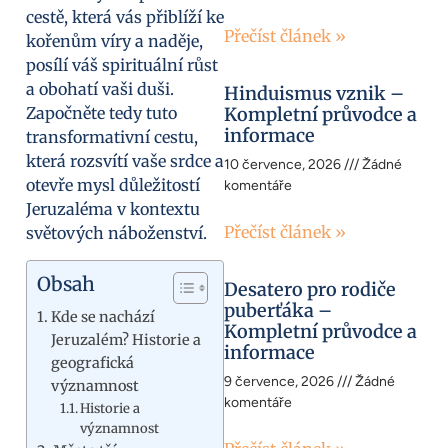
cestě, která vás přiblíží ke
Přečíst článek »
kořenům víry a naděje,
posílí váš spirituální růst
a obohatí vaši duši.
Hinduismus vznik –
Započněte tedy tuto
Kompletní průvodce a
informace
transformativní cestu,
která rozsvítí vaše srdce a
10 července, 2026
Žádné
otevře mysl důležitostí
komentáře
Jeruzaléma v kontextu
Přečíst článek »
světových náboženství.
Obsah
Desatero pro rodiče
puberťáka –
Kde se nachází
Kompletní průvodce a
Jeruzalém? Historie a
informace
geografická
9 července, 2026
Žádné
významnost
komentáře
Historie a
významnost