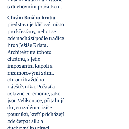
s duchovním prožitkem.
Chrám Božího hrobu
představuje klíčové místo
pro křesťany, neboť se
zde nachází podle tradice
hrob Ježíše Krista.
Architektura tohoto
chrámu, s jeho
impozantní kupolí a
mramorovými zdmi,
ohromí každého
návštěvníka. Počasí a
oslavné ceremonie, jako
jsou Velikonoce, přitahují
do Jeruzaléma tisíce
poutníků, kteří přicházejí
zde čerpat sílu a
duchovní inspiraci.