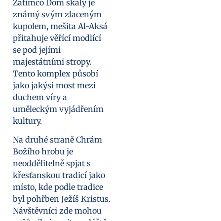
Zatímco Dóm skály je
známý svým zlaceným
kupolem, mešita Al-Aksá
přitahuje věřící modlící
se pod jejími
majestátními stropy.
Tento komplex působí
jako jakýsi most mezi
duchem víry a
uměleckým vyjádřením
kultury.
Na druhé straně Chrám
Božího hrobu je
neoddělitelně spjat s
křesťanskou tradicí jako
místo, kde podle tradice
byl pohřben Ježíš Kristus.
Návštěvníci zde mohou