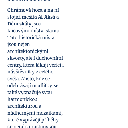
Chrámová hora
a na ní
stojící
mešita Al-Aksá
a
Dóm skály
jsou
klíčovými místy islámu.
Tato historická místa
jsou nejen
architektonickými
skvosty, ale i duchovními
centry, která lákají věřící i
návštěvníky z celého
světa. Místo, kde se
odehrávají modlitby, se
také vyznačuje svou
harmonickou
architekturou a
nádhernými mozaikami,
které vyprávějí příběhy
spojené s muslimskou