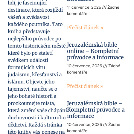
lidí, je fascinující
11 července, 2026
Žádné
destinace, která rozjíždí
komentáře
vášeň a zvědavost
každého poutníka. Tato
Přečíst článek »
kniha představuje
nejlepšího průvodce po
Jeruzalémská bible
tomto historickém městě,
online – Kompletní
které bylo po staletí
průvodce a informace
svědkem událostí
10 července, 2026
Žádné
formujících víru
komentáře
judaismu, křesťanství a
islámu. Objevte jeho
Přečíst článek »
tajemství, naučte se o
jeho bohaté historii a
Jeruzalémská bible –
prozkoumejte místa,
Kompletní průvodce a
která změní vaše chápání
informace
duchovnosti i kulturního
dědictví. Každá stránka
10 července, 2026
Žádné
komentáře
této knihy vás ponese na