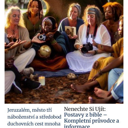
Nenechte Si Ujít:
Jeruzalém, město tří
Postavy z bible –
náboženství a středobod
Kompletní průvodce a
duchovních cest mnoha
informace