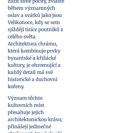
zažít silné pocity, zvláště
během významných
oslav a svátků jako jsou
Velikonoce, kdy se sem
sjíždějí tisíce poutníků z
celého světa.
Architektura chrámu,
která kombinuje prvky
byzantské a křižácké
kultury, je ohromující a
každý detail má své
historické a duchovní
kořeny.
Význam těchto
kultovních míst
přesahuje jejich
architektonickou krásu;
přinášejí jedinečné