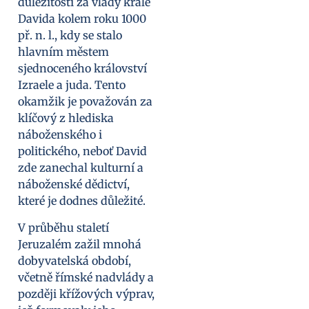
důležitosti za vlády krále
Davida kolem roku 1000
př. n. l., kdy se stalo
hlavním městem
sjednoceného království
Izraele a juda. Tento
okamžik je považován za
klíčový z hlediska
náboženského i
politického, neboť David
zde zanechal kulturní a
náboženské dědictví,
které je dodnes důležité.
V průběhu staletí
Jeruzalém zažil mnohá
dobyvatelská období,
včetně římské nadvlády a
později křížových výprav,