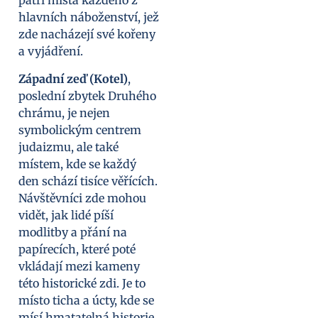
patří místa každého z
hlavních náboženství, jež
zde nacházejí své kořeny
a vyjádření.
Západní zeď (Kotel)
,
poslední zbytek Druhého
chrámu, je nejen
symbolickým centrem
judaizmu, ale také
místem, kde se každý
den schází tisíce věřících.
Návštěvníci zde mohou
vidět, jak lidé píší
modlitby a přání na
papírecích, které poté
vkládají mezi kameny
této historické zdi. Je to
místo ticha a úcty, kde se
mísí hmatatelná historie