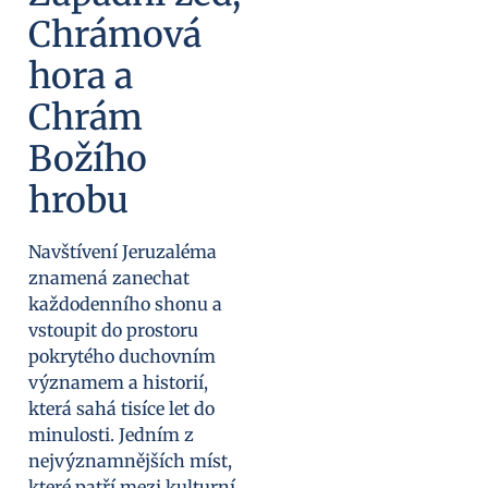
Chrámová
hora a
Chrám
Božího
hrobu
Navštívení Jeruzaléma
znamená zanechat
každodenního shonu a
vstoupit do prostoru
pokrytého duchovním
významem a historií,
která sahá tisíce let do
minulosti. Jedním z
nejvýznamnějších míst,
které patří mezi kulturní