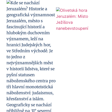
Jeruzalém, město s
fascinující historií a
hlubokým duchovním
významem, leží na
hranici Judejských hor,
ve Středním východě. Je
to jedno z
nejvýznamnějších měst
v historii lidstva, které se
pyšní statusen
náboženského centra pro
tři hlavní monoteistická
náboženství: judaismus,
křesťanství a islám.
Geograficky se nachází
přibližně na 31° severní