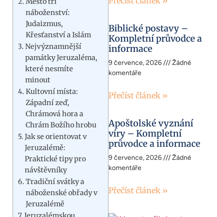
Přečíst článek »
Město tří
náboženství:
Judaizmus,
Biblické postavy –
Křesťanství a Islám
Kompletní průvodce a
Nejvýznamnější
informace
památky Jeruzaléma,
9 července, 2026
Žádné
které nesmíte
komentáře
minout
Kultovní místa:
Přečíst článek »
Západní zeď,
Chrámová hora a
Apoštolské vyznání
Chrám Božího hrobu
víry – Kompletní
Jak se orientovat v
průvodce a informace
Jeruzalémě:
9 července, 2026
Žádné
Praktické tipy pro
komentáře
návštěvníky
Tradiční svátky a
Přečíst článek »
náboženské obřady v
Jeruzalémě
Jeruzalémskou