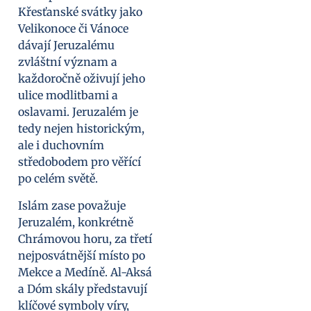
Křesťanské svátky jako
Velikonoce či Vánoce
dávají Jeruzalému
zvláštní význam a
každoročně oživují jeho
ulice modlitbami a
oslavami. Jeruzalém je
tedy nejen historickým,
ale i duchovním
středobodem pro věřící
po celém světě.
Islám zase považuje
Jeruzalém, konkrétně
Chrámovou horu, za třetí
nejposvátnější místo po
Mekce a Medíně. Al-Aksá
a Dóm skály představují
klíčové symboly víry,