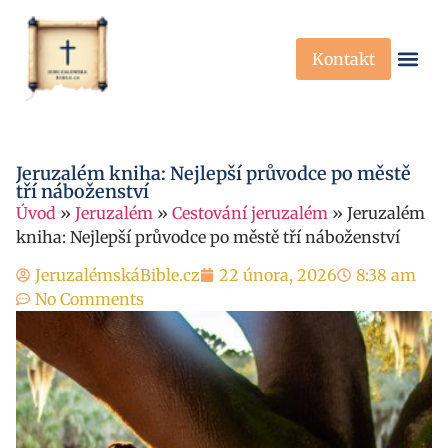
Kontakt
Křesťanská Víra
Křesťanské P
Jeruzalém kniha: Nejlepší průvodce po městě
tří náboženství
Úvod
»
Jeruzalém
»
Cestování jeruzalém
»
Jeruzalém
kniha: Nejlepší průvodce po městě tří náboženství
JeruzalémskáBible.cz
22 února, 2026
8:38 am
No Comments