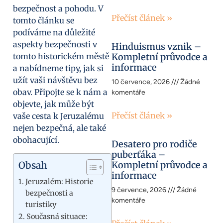
bezpečnost a pohodu. V
Přečíst článek »
tomto článku se
podíváme na důležité
aspekty bezpečnosti v
Hinduismus vznik –
tomto historickém městě
Kompletní průvodce a
informace
a nabídneme tipy, jak si
užít vaši návštěvu bez
10 července, 2026
Žádné
obav. Připojte se k nám a
komentáře
objevte, jak může být
Přečíst článek »
vaše cesta k Jeruzalému
nejen bezpečná, ale také
obohacující.
Desatero pro rodiče
puberťáka –
Obsah
Kompletní průvodce a
informace
Jeruzalém: Historie
9 července, 2026
Žádné
bezpečnosti a
komentáře
turistiky
Současná situace: