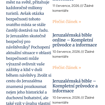
měst na světě, přitahuje
11 července, 2026
Žádné
každoročně miliony
komentáře
turistů. Avšak otázka
bezpečnosti tohoto
Přečíst článek »
svatého místa se stále
častěji dostává na řadu.
Jeruzalémská bible
Je Jeruzalém skutečně
online – Kompletní
bezpečný pro
průvodce a informace
návštěvníky? Pochopení
10 července, 2026
Žádné
aktuální situace v oblasti
komentáře
bezpečnosti může
výrazně ovlivnit vaše
Přečíst článek »
zážitky a klid v duši
během návštěvy. Zvolit si
Jeruzalémská bible –
cestu do Jeruzaléma
Kompletní průvodce a
znamená prozkoumat
informace
nejen jeho historické a
duchovní bohatství, ale
10 července, 2026
Žádné
komentáře
také vzít v úvahu vlastní