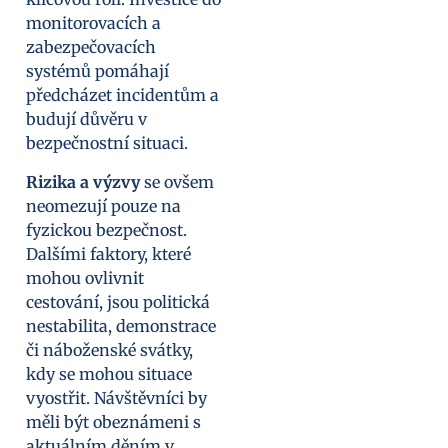
monitorovacích a
zabezpečovacích
systémů pomáhají
předcházet incidentům a
budují důvěru v
bezpečnostní situaci.
Rizika a výzvy
se ovšem
neomezují pouze na
fyzickou bezpečnost.
Dalšími faktory, které
mohou ovlivnit
cestování, jsou politická
nestabilita, demonstrace
či náboženské svátky,
kdy se mohou situace
vyostřit. Návštěvníci by
měli být obeznámeni s
aktuálním děním v