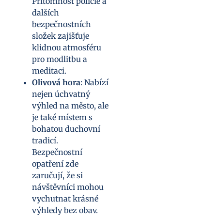
Přítomnost policie a
dalších
bezpečnostních
složek zajišťuje
klidnou atmosféru
pro modlitbu a
meditaci.
Olivová hora
: Nabízí
nejen úchvatný
výhled na město, ale
je také místem s
bohatou duchovní
tradicí.
Bezpečnostní
opatření zde
zaručují, že si
návštěvníci mohou
vychutnat krásné
výhledy bez obav.