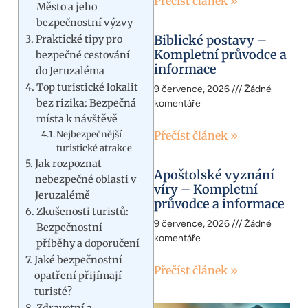
Přečíst článek »
Město a jeho
bezpečnostní výzvy
Biblické postavy –
Praktické tipy pro
Kompletní průvodce a
bezpečné cestování
informace
do Jeruzaléma
Top turistické lokalit
9 července, 2026
Žádné
bez rizika: Bezpečná
komentáře
místa k návštěvě
Nejbezpečnější
Přečíst článek »
turistické atrakce
Jak rozpoznat
Apoštolské vyznání
nebezpečné oblasti v
víry – Kompletní
Jeruzalémě
průvodce a informace
Zkušenosti turistů:
9 července, 2026
Žádné
Bezpečnostní
komentáře
příběhy a doporučení
Jaké bezpečnostní
Přečíst článek »
opatření přijímají
turisté?
Zdravotní a