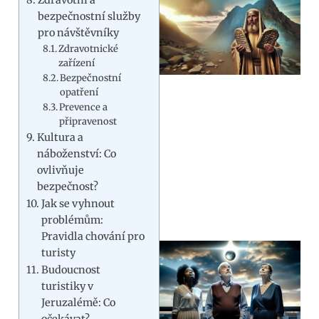
bezpečnostní služby
pro návštěvníky
Zdravotnické
zařízení
Bezpečnostní
opatření
Prevence a
připravenost
Kultura a
náboženství: Co
ovlivňuje
bezpečnost?
Jak se vyhnout
problémům:
Pravidla chování pro
turisty
Budoucnost
turistiky v
Jeruzalémě: Co
očekávat?