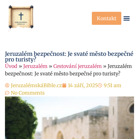
Kontakt
Křesťanská Víra
Křesťanské P
Jeruzalém bezpečnost: Je svaté město bezpečné
pro turisty?
Úvod
»
Jeruzalém
»
Cestování jeruzalém
»
Jeruzalém
bezpečnost: Je svaté město bezpečné pro turisty?
JeruzalémskáBible.cz
14 září, 2025
9:51 am
No Comments