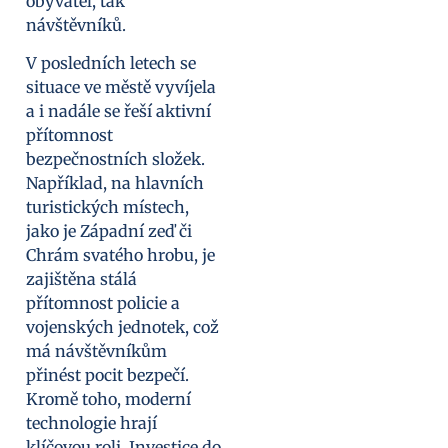
obyvatel, tak
návštěvníků.
V posledních letech se
situace ve městě vyvíjela
a i nadále se řeší aktivní
přítomnost
bezpečnostních složek.
Například, na hlavních
turistických místech,
jako je Západní zeď či
Chrám svatého hrobu, je
zajištěna stálá
přítomnost policie a
vojenských jednotek, což
má návštěvníkům
přinést pocit bezpečí.
Kromě toho, moderní
technologie hrají
klíčovou roli. Investice do