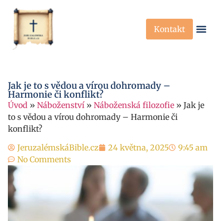
Kontakt
Křesťanská Víra
Křesťanské P
Jak je to s vědou a vírou dohromady –
Harmonie či konflikt?
Úvod
»
Náboženství
»
Náboženská filozofie
»
Jak je
to s vědou a vírou dohromady – Harmonie či
konflikt?
JeruzalémskáBible.cz
24 května, 2025
9:45 am
No Comments