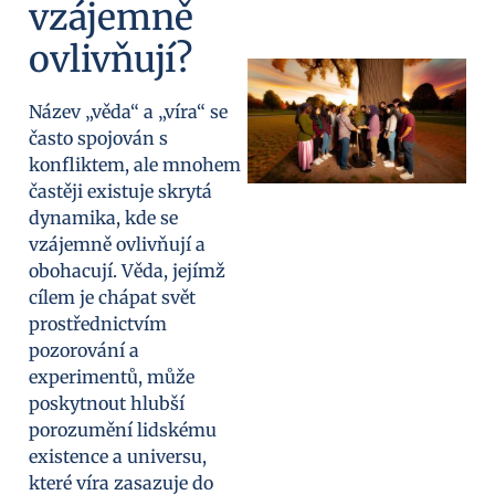
vzájemně
ovlivňují?
Název „věda“ a „víra“ se
často spojován s
konfliktem, ale mnohem
častěji existuje skrytá
dynamika, kde se
vzájemně ovlivňují a
obohacují. Věda, jejímž
cílem je chápat svět
prostřednictvím
pozorování a
experimentů, může
poskytnout hlubší
porozumění lidskému
existence a universu,
které víra zasazuje do