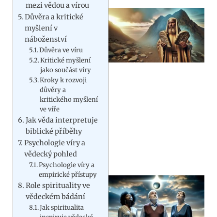
mezi vědou a vírou
Důvěra a kritické
myšlení v
náboženství
Důvěra ve víru
Kritické myšlení
jako součást víry
Kroky k rozvoji
důvěry a
kritického myšlení
ve víře
Jak věda interpretuje
biblické příběhy
Psychologie víry a
vědecký pohled
Psychologie víry a
empirické přístupy
Role spirituality ve
vědeckém bádání
Jak spiritualita