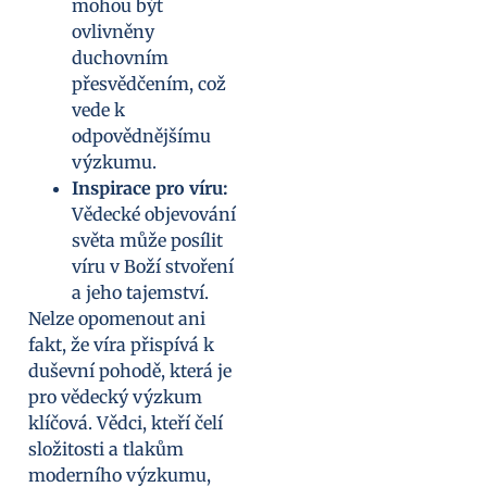
mohou být
ovlivněny
duchovním
přesvědčením, což
vede k
odpovědnějšímu
výzkumu.
Inspirace pro víru:
Vědecké objevování
světa může posílit
víru v Boží stvoření
a jeho tajemství.
Nelze opomenout ani
fakt, že víra přispívá k
duševní pohodě, která je
pro vědecký výzkum
klíčová. Vědci, kteří čelí
složitosti a tlakům
moderního výzkumu,