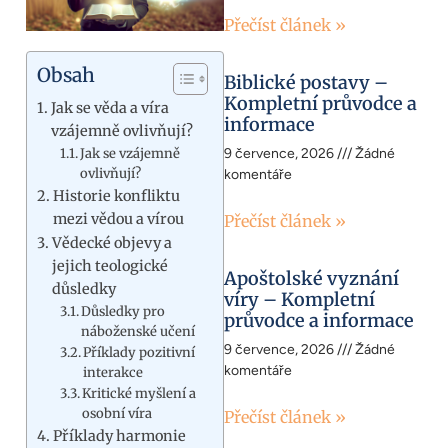
Přečíst článek »
Obsah
Biblické postavy –
Kompletní průvodce a
Jak se věda a víra
informace
vzájemně ovlivňují?
Jak se vzájemně
9 července, 2026
Žádné
ovlivňují?
komentáře
Historie konfliktu
mezi vědou a vírou
Přečíst článek »
Vědecké objevy a
jejich teologické
Apoštolské vyznání
důsledky
víry – Kompletní
Důsledky pro
průvodce a informace
náboženské učení
9 července, 2026
Žádné
Příklady pozitivní
komentáře
interakce
Kritické myšlení a
osobní víra
Přečíst článek »
Příklady harmonie