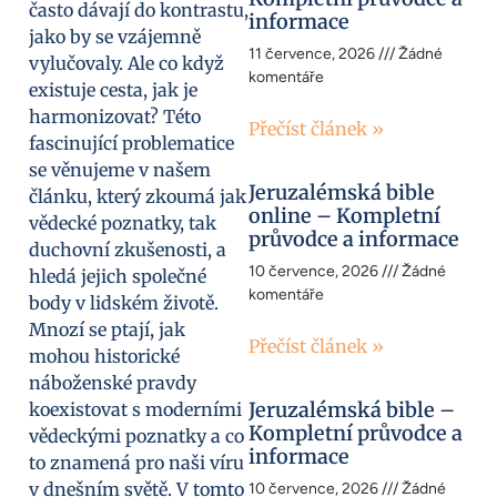
často dávají do kontrastu,
informace
jako by se vzájemně
11 července, 2026
Žádné
vylučovaly. Ale co když
komentáře
existuje cesta, jak je
harmonizovat? Této
Přečíst článek »
fascinující problematice
se věnujeme v našem
Jeruzalémská bible
článku, který zkoumá jak
online – Kompletní
vědecké poznatky, tak
průvodce a informace
duchovní zkušenosti, a
10 července, 2026
Žádné
hledá jejich společné
komentáře
body v lidském životě.
Mnozí se ptají, jak
Přečíst článek »
mohou historické
náboženské pravdy
Jeruzalémská bible –
koexistovat s moderními
Kompletní průvodce a
vědeckými poznatky a co
informace
to znamená pro naši víru
v dnešním světě. V tomto
10 července, 2026
Žádné