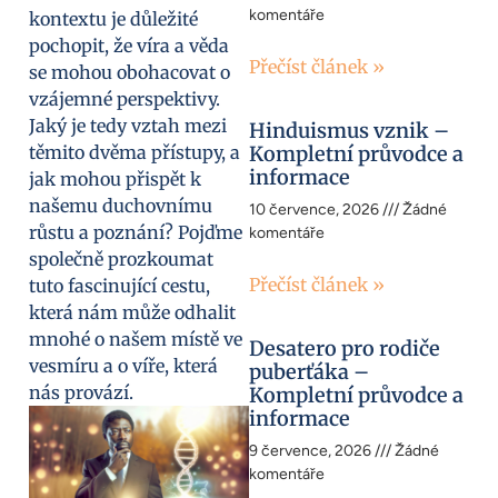
komentáře
kontextu je důležité
pochopit, že víra a věda
Přečíst článek »
se mohou obohacovat o
vzájemné perspektivy.
Jaký je tedy vztah mezi
Hinduismus vznik –
těmito dvěma přístupy, a
Kompletní průvodce a
informace
jak mohou přispět k
našemu duchovnímu
10 července, 2026
Žádné
růstu a poznání? Pojďme
komentáře
společně prozkoumat
Přečíst článek »
tuto fascinující cestu,
která nám může odhalit
mnohé o našem místě ve
Desatero pro rodiče
vesmíru a o víře, která
puberťáka –
nás provází.
Kompletní průvodce a
informace
9 července, 2026
Žádné
komentáře