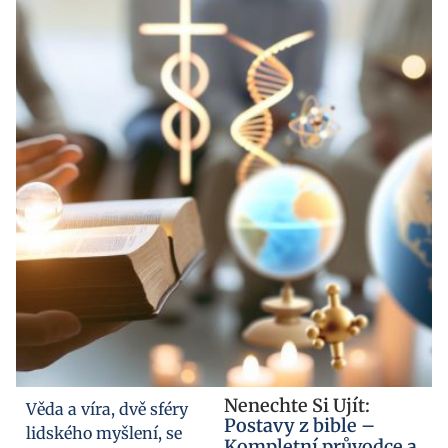
Nenechte Si Ujít:
Věda a víra, dvě sféry
Postavy z bible –
lidského myšlení, se
Kompletní průvodce a