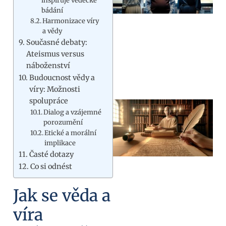
inspiruje vědecké
bádání
Harmonizace víry
a vědy
Současné debaty:
Ateismus versus
náboženství
Budoucnost vědy a
víry: Možnosti
spolupráce
Dialog a vzájemné
porozumění
Etické a morální
implikace
Časté dotazy
Co si odnést
Jak se věda a
víra