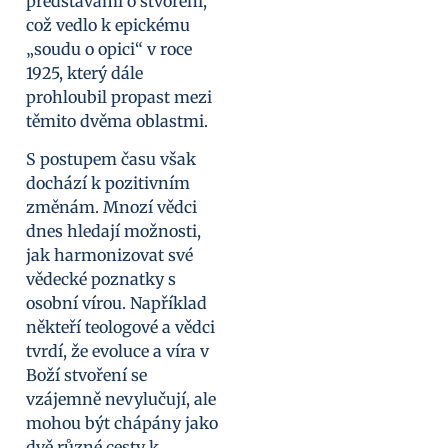
představami o stvoření,
což vedlo k epickému
„soudu o opici“ v roce
1925, který dále
prohloubil propast mezi
těmito dvěma oblastmi.
S postupem času však
dochází k pozitivním
změnám. Mnozí vědci
dnes hledají možnosti,
jak harmonizovat své
vědecké poznatky s
osobní vírou. Například
někteří teologové a vědci
tvrdí, že evoluce a víra v
Boží stvoření se
vzájemně nevylučují, ale
mohou být chápány jako
dvě různé cesty k