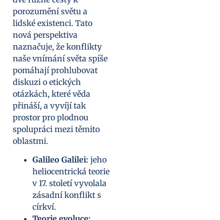
porozumění světu a
lidské existenci. Tato
nová perspektiva
naznačuje, že konflikty
naše vnímání světa spíše
pomáhají prohlubovat
diskuzi o etických
otázkách, které věda
přináší, a vyvíjí tak
prostor pro plodnou
spolupráci mezi těmito
oblastmi.
Galileo Galilei:
jeho
heliocentrická teorie
v 17. století vyvolala
zásadní konflikt s
církví.
Teorie evoluce: