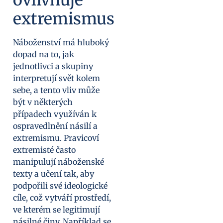
ovlivňuje
extremismus
Náboženství má hluboký
dopad na to, jak
jednotlivci a skupiny
interpretují svět kolem
sebe, a tento vliv může
být v některých
případech využíván k
ospravedlnění násilí a
extremismu. Pravicoví
extremisté často
manipulují náboženské
texty a učení tak, aby
podpořili své ideologické
cíle, což vytváří prostředí,
ve kterém se legitimují
násilné činy. Například se