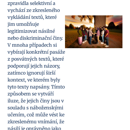
zpravidla selektivní a
vychází ze zkresleného
vykládání textů, které
jim umožňuje
legitimizovat násilné
nebo diskriminační činy.
V mnoha případech si
vybírají konkrétní pasáže
z posvátných textů, které
podporují jejich názory,
zatímco ignorují širší
kontext, ve kterém byly
tyto texty napsány. Tímto
způsobem se vytváří
iluze, že jejich činy jsou v
souladu s náboženskými
učením, což může vést ke
zkreslenému vnímání, že
násilí je oprávněno jako