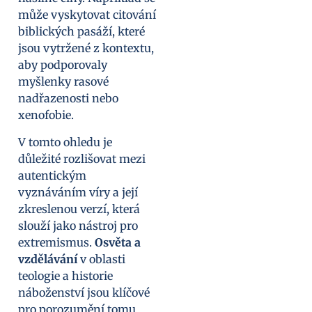
může vyskytovat citování
biblických pasáží, které
jsou vytržené z kontextu,
aby podporovaly
myšlenky rasové
nadřazenosti nebo
xenofobie.
V tomto ohledu je
důležité rozlišovat mezi
autentickým
vyznáváním víry a její
zkreslenou verzí, která
slouží jako nástroj pro
extremismus.
Osvěta a
vzdělávání
v oblasti
teologie a historie
náboženství jsou klíčové
pro porozumění tomu,