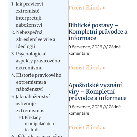
Jak pravicoví
Přečíst článek »
extremisté
interpretují
Biblické postavy –
náboženství
Kompletní průvodce a
Nebezpečná
informace
zkreslení ve víře a
ideologii
9 července, 2026
Žádné
komentáře
Psychologické
aspekty pravicového
Přečíst článek »
extremismu
Historie pravicového
extremismu a
Apoštolské vyznání
náboženství
víry – Kompletní
Jak náboženství
průvodce a informace
ovlivňuje
9 července, 2026
Žádné
extremismus
komentáře
Příklady
manipulačních
Přečíst článek »
technik
Příklady pravicového