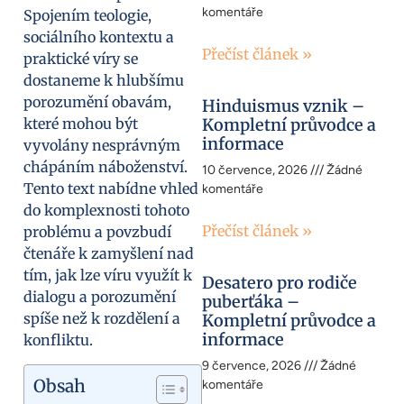
komentáře
Spojením teologie,
sociálního kontextu a
Přečíst článek »
praktické víry se
dostaneme k hlubšímu
porozumění obavám,
Hinduismus vznik –
které mohou být
Kompletní průvodce a
informace
vyvolány nesprávným
chápáním náboženství.
10 července, 2026
Žádné
Tento text nabídne vhled
komentáře
do komplexnosti tohoto
Přečíst článek »
problému a povzbudí
čtenáře k zamyšlení nad
tím, jak lze víru využít k
Desatero pro rodiče
dialogu a porozumění
puberťáka –
spíše než k rozdělení a
Kompletní průvodce a
informace
konfliktu.
9 července, 2026
Žádné
Obsah
komentáře