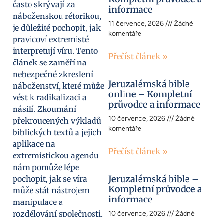
často skrývají za
informace
náboženskou rétorikou,
11 července, 2026
Žádné
je důležité pochopit, jak
komentáře
pravicoví extremisté
interpretují víru. Tento
Přečíst článek »
článek se zaměří na
nebezpečné zkreslení
Jeruzalémská bible
náboženství, které může
online – Kompletní
vést k radikalizaci a
průvodce a informace
násilí. Zkoumání
10 července, 2026
Žádné
překroucených výkladů
komentáře
biblických textů a jejich
aplikace na
Přečíst článek »
extremistickou agendu
nám pomůže lépe
Jeruzalémská bible –
pochopit, jak se víra
Kompletní průvodce a
může stát nástrojem
informace
manipulace a
rozdělování společnosti.
10 července, 2026
Žádné