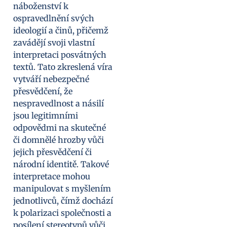
náboženství k
ospravedlnění svých
ideologií a činů, přičemž
zavádějí svoji vlastní
interpretaci posvátných
textů. Tato zkreslená víra
vytváří nebezpečné
přesvědčení, že
nespravedlnost a násilí
jsou legitimními
odpovědmi na skutečné
či domnělé hrozby vůči
jejich přesvědčení či
národní identitě. Takové
interpretace mohou
manipulovat s myšlením
jednotlivců, čímž dochází
k polarizaci společnosti a
posílení stereotypů vůči