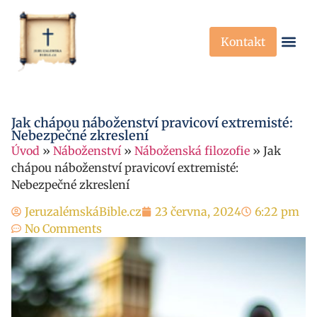
Kontakt
Křesťanská Víra
Křesťanské P
Jak chápou náboženství pravicoví extremisté:
Nebezpečné zkreslení
Úvod
»
Náboženství
»
Náboženská filozofie
»
Jak
chápou náboženství pravicoví extremisté:
Nebezpečné zkreslení
JeruzalémskáBible.cz
23 června, 2024
6:22 pm
No Comments