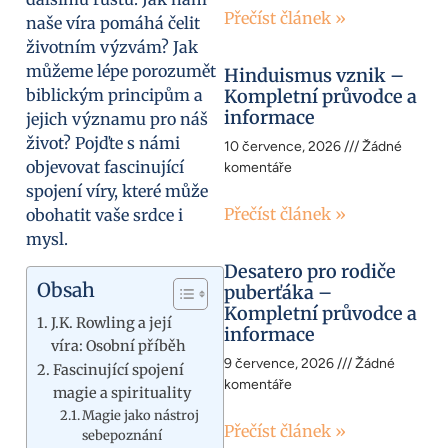
Přečíst článek »
naše víra pomáhá čelit
životním výzvám? Jak
můžeme lépe porozumět
Hinduismus vznik –
biblickým principům a
Kompletní průvodce a
informace
jejich významu pro náš
život? Pojďte s námi
10 července, 2026
Žádné
objevovat fascinující
komentáře
spojení víry, které může
Přečíst článek »
obohatit vaše srdce i
mysl.
Desatero pro rodiče
Obsah
puberťáka –
Kompletní průvodce a
J.K. Rowling a její
informace
víra: Osobní příběh
9 července, 2026
Žádné
Fascinující spojení
komentáře
magie a spirituality
Magie jako nástroj
Přečíst článek »
sebepoznání