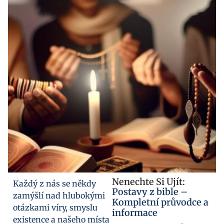
Nenechte Si Ujít:
Každý z nás se někdy
Postavy z bible –
zamýšlí nad hlubokými
Kompletní průvodce a
otázkami víry, smyslu
informace
existence a našeho místa