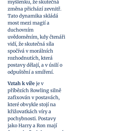
myšlenku, že skutečná
změna přichází zevnitř.
Tato dynamika skládá
most mezi magií a
duchovním
uvědoměním, kdy čtenáři
vidí, že skutečná síla
spočívá v morálních
rozhodnutích, která
postavy dělají, a v úsilí o
odpuštění a smíření.
Vztah k víře
je v
příbězích Rowling silně
zafixován v postavách,
které obvykle stojí na
křižovatkách víry a
pochybnosti. Postavy
jako Harry a Ron mají