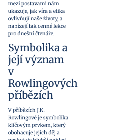
mezi postavami nám
ukazuje, jak víra a etika
ovlivňují naše životy, a
nabízejí tak cenné lekce
pro dnešní čtenáře.
Symbolika a
její význam
v
Rowlingových
příbězích
V příbězích J.K.
Rowlingové je symbolika
klíčovým prvkem, který
obohacuje jejich děj a
poskytuje hlubší pohled