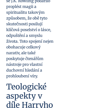
se J.K. Rowling podařilo
proplést magii a
spiritualitu takovým
způsobem, že obě tyto
skutečnosti posilují
klíčová poselství o lásce,
odpuštění a smyslu
života. Toto spojení nejen
obohacuje celkový
narativ, ale také
poskytuje čtenářům
nástroje pro vlastní
duchovní hledání a
prohloubení víry.
Teologické
aspekty v
díle Harryho