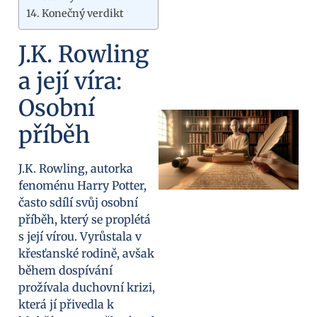
Konečný verdikt
J.K. Rowling
a její víra:
Osobní
příběh
J.K. Rowling, autorka
fenoménu Harry Potter,
často sdílí svůj osobní
příběh, který se proplétá
s její vírou. Vyrůstala v
křesťanské rodině, avšak
během dospívání
prožívala duchovní krizi,
která jí přivedla k