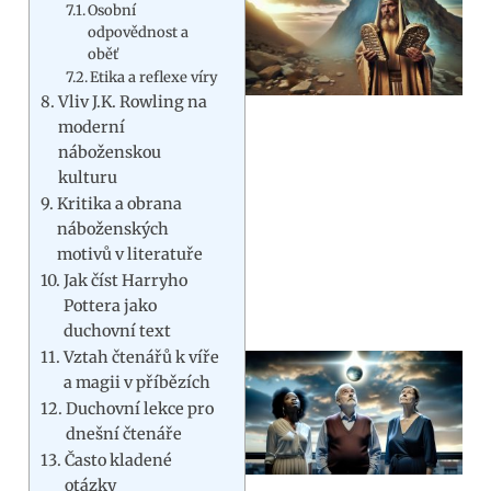
Osobní
odpovědnost a
oběť
Etika a reflexe víry
Vliv J.K. Rowling na
moderní
náboženskou
kulturu
Kritika a obrana
náboženských
motivů v literatuře
Jak číst Harryho
Pottera jako
duchovní text
Vztah čtenářů k víře
a magii v příbězích
Duchovní lekce pro
dnešní čtenáře
Často kladené
otázky