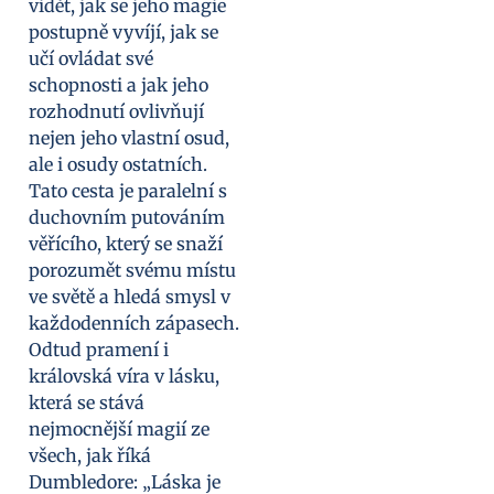
vidět, jak se jeho magie
postupně vyvíjí, jak se
učí ovládat své
schopnosti a jak jeho
rozhodnutí ovlivňují
nejen jeho vlastní osud,
ale i osudy ostatních.
Tato cesta je paralelní s
duchovním putováním
věřícího, který se snaží
porozumět svému místu
ve světě a hledá smysl v
každodenních zápasech.
Odtud pramení i
královská víra v lásku,
která se stává
nejmocnější magií ze
všech, jak říká
Dumbledore: „Láska je