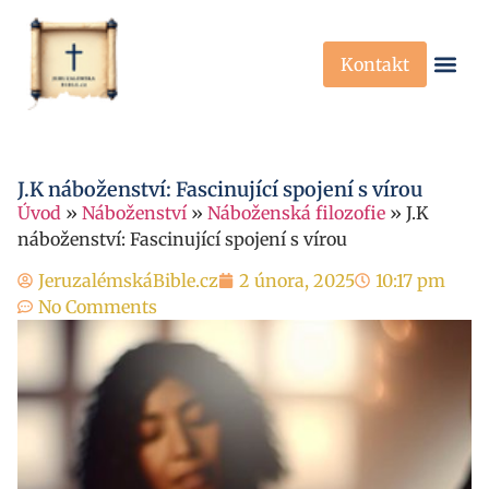
Kontakt
Křesťanská Víra
Křesťanské P
J.K náboženství: Fascinující spojení s vírou
Úvod
»
Náboženství
»
Náboženská filozofie
»
J.K
náboženství: Fascinující spojení s vírou
JeruzalémskáBible.cz
2 února, 2025
10:17 pm
No Comments