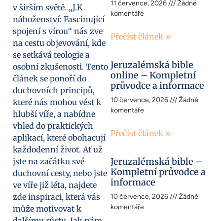
11 července, 2026
Žádné
v širším světě. „J.K
komentáře
náboženství: Fascinující
spojení s vírou“ nás zve
Přečíst článek »
na cestu objevování, kde
se setkává teologie a
Jeruzalémská bible
osobní zkušenosti. Tento
online – Kompletní
článek se ponoří do
průvodce a informace
duchovních principů,
10 července, 2026
Žádné
které nás mohou vést k
komentáře
hlubší víře, a nabídne
vhled do praktických
Přečíst článek »
aplikací, které obohacují
každodenní život. Ať už
Jeruzalémská bible –
jste na začátku své
Kompletní průvodce a
duchovní cesty, nebo jste
informace
ve víře již léta, najdete
zde inspiraci, která vás
10 července, 2026
Žádné
komentáře
může motivovat k
dalšímu růstu. Jak nám