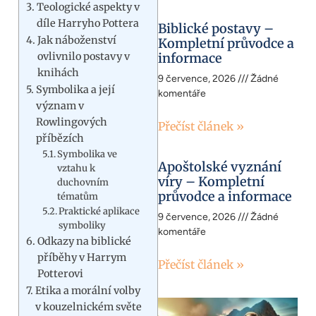
Teologické aspekty v
díle Harryho Pottera
Biblické postavy –
Jak náboženství
Kompletní průvodce a
ovlivnilo postavy v
informace
knihách
9 července, 2026
Žádné
Symbolika a její
komentáře
význam v
Rowlingových
Přečíst článek »
příbězích
Symbolika ve
Apoštolské vyznání
vztahu k
víry – Kompletní
duchovním
průvodce a informace
tématům
Praktické aplikace
9 července, 2026
Žádné
symboliky
komentáře
Odkazy na biblické
příběhy v Harrym
Přečíst článek »
Potterovi
Etika a morální volby
v kouzelnickém světe