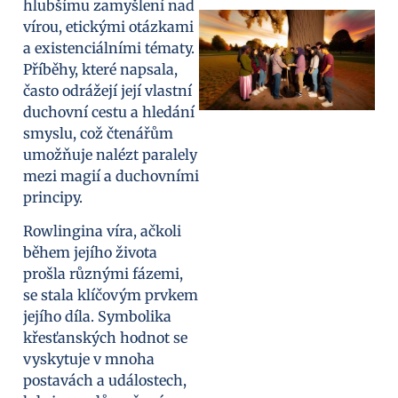
hlubšímu zamyšlení nad
vírou, etickými otázkami
a existenciálními tématy.
Příběhy, které napsala,
často odrážejí její vlastní
duchovní cestu a hledání
smyslu, což čtenářům
umožňuje nalézt paralely
mezi magií a duchovními
principy.
Rowlingina víra, ačkoli
během jejího života
prošla různými fázemi,
se stala klíčovým prvkem
jejího díla. Symbolika
křesťanských hodnot se
vyskytuje v mnoha
postavách a událostech,