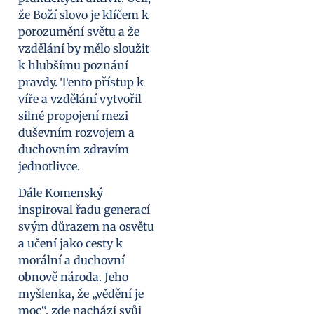
že Boží slovo je klíčem k
porozumění světu a že
vzdělání by mělo sloužit
k hlubšímu poznání
pravdy. Tento přístup k
víře a vzdělání vytvořil
silné propojení mezi
duševním rozvojem a
duchovním zdravím
jednotlivce.
Dále Komenský
inspiroval řadu generací
svým důrazem na osvětu
a učení jako cesty k
morální a duchovní
obnově národa. Jeho
myšlenka, že „vědění je
moc“, zde nachází svůj