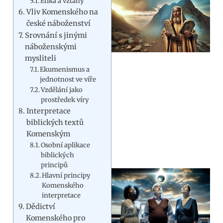
Etika a vztahy
Vliv Komenského na
české náboženství
Srovnání s jinými
náboženskými
mysliteli
Ekumenismus a
jednotnost ve víře
Vzdělání jako
prostředek víry
Interpretace
biblických textů
Komenským
Osobní aplikace
biblických
principů
Hlavní principy
Komenského
interpretace
Dědictví
Komenského pro