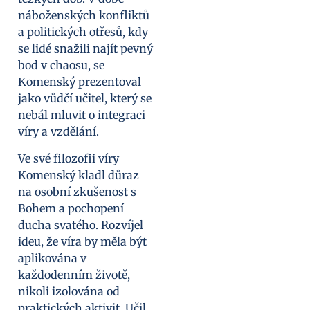
náboženských konfliktů
a politických otřesů, kdy
se lidé snažili najít pevný
bod v chaosu, se
Komenský prezentoval
jako vůdčí učitel, který se
nebál mluvit o integraci
víry a vzdělání.
Ve své filozofii víry
Komenský kladl důraz
na osobní zkušenost s
Bohem a pochopení
ducha svatého. Rozvíjel
ideu, že víra by měla být
aplikována v
každodenním životě,
nikoli izolována od
praktických aktivit. Učil,