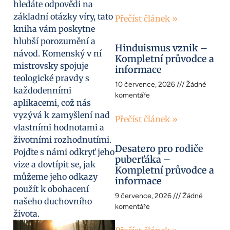
hledáte odpovědi na
základní otázky víry, tato
Přečíst článek »
kniha vám poskytne
hlubší porozumění a
Hinduismus vznik –
návod. Komenský v ní
Kompletní průvodce a
mistrovsky spojuje
informace
teologické pravdy s
10 července, 2026
Žádné
každodenními
komentáře
aplikacemi, což nás
vyzývá k zamyšlení nad
Přečíst článek »
vlastními hodnotami a
životními rozhodnutími.
Desatero pro rodiče
Pojďte s námi odkryť jeho
puberťáka –
vize a dovtípit se, jak
Kompletní průvodce a
můžeme jeho odkazy
informace
použít k obohacení
9 července, 2026
Žádné
našeho duchovního
komentáře
života.