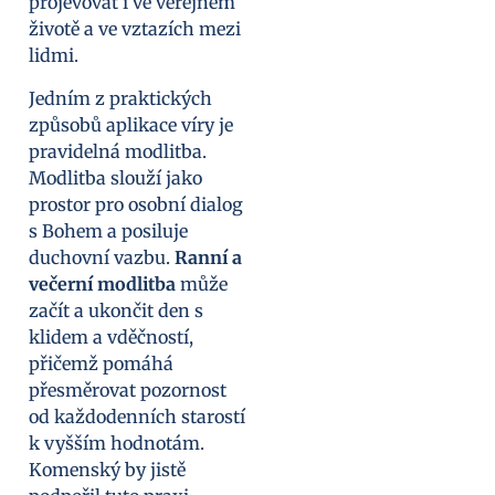
projevovat i ve veřejném
životě a ve vztazích mezi
lidmi.
Jedním z praktických
způsobů aplikace víry je
pravidelná modlitba.
Modlitba slouží jako
prostor pro osobní dialog
s Bohem a posiluje
duchovní vazbu.
Ranní a
večerní modlitba
může
začít a ukončit den s
klidem a vděčností,
přičemž pomáhá
přesměrovat pozornost
od každodenních starostí
k vyšším hodnotám.
Komenský by jistě