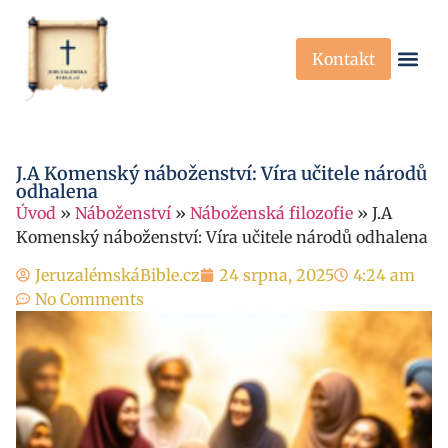
Kontakt
Křesťanská Víra
Křesťanské P
J.A Komenský náboženství: Víra učitele národů
odhalena
Úvod
»
Náboženství
»
Náboženská filozofie
»
J.A
Komenský náboženství: Víra učitele národů odhalena
JeruzalémskáBible.cz
24 srpna, 2025
4:24 am
No Comments