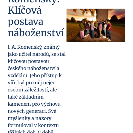
Klíčová
postava
náboženství
J. A. Komenský, známý
jako učitel národů, se stal
klíčovou postavou
českého náboženství a
vzdělání. Jeho přístup k
víře byl pro něj nejen
osobní záležitostí, ale
také základním
kamenem pro výchovu
nových generací. Své
myšlenky a názory
formuloval v kontextu
těžkých dob. V době