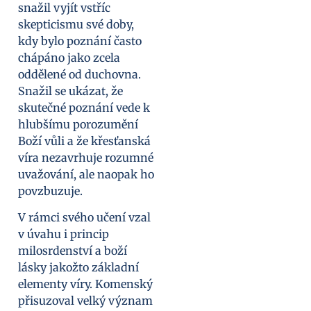
snažil vyjít vstříc
skepticismu své doby,
kdy bylo poznání často
chápáno jako zcela
oddělené od duchovna.
Snažil se ukázat, že
skutečné poznání vede k
hlubšímu porozumění
Boží vůli a že křesťanská
víra nezavrhuje rozumné
uvažování, ale naopak ho
povzbuzuje.
V rámci svého učení vzal
v úvahu i princip
milosrdenství a boží
lásky jakožto základní
elementy víry. Komenský
přisuzoval velký význam