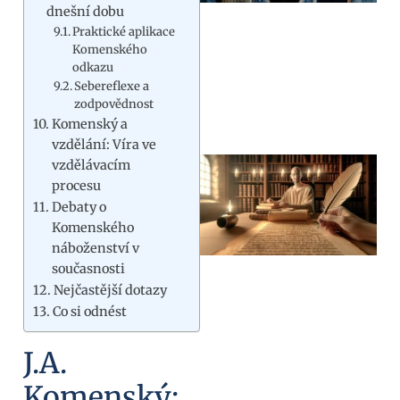
dnešní dobu
Praktické aplikace
Komenského
odkazu
Sebereflexe a
zodpovědnost
Komenský a
vzdělání: Víra ve
vzdělávacím
procesu
Debaty o
Komenského
náboženství v
současnosti
Nejčastější dotazy
Co si odnést
J.A.
Komenský: