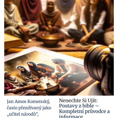
Nenechte Si Ujít:
Jan Amos Komenský,
Postavy z bible –
často přezdívaný jako
Kompletní průvodce a
„učitel národů“,
informace