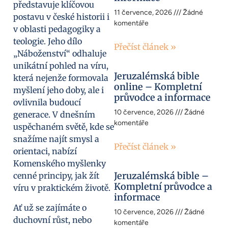
představuje klíčovou
11 července, 2026
Žádné
postavu v české historii i
komentáře
v oblasti pedagogiky a
teologie. Jeho dílo
Přečíst článek »
„Náboženství“ odhaluje
unikátní pohled na víru,
Jeruzalémská bible
která nejenže formovala
online – Kompletní
myšlení jeho doby, ale i
průvodce a informace
ovlivnila budoucí
10 července, 2026
Žádné
generace. V dnešním
komentáře
uspěchaném světě, kde se
snažíme najít smysl a
Přečíst článek »
orientaci, nabízí
Komenského myšlenky
Jeruzalémská bible –
cenné principy, jak žít
Kompletní průvodce a
víru v praktickém životě.
informace
Ať už se zajímáte o
10 července, 2026
Žádné
duchovní růst, nebo
komentáře