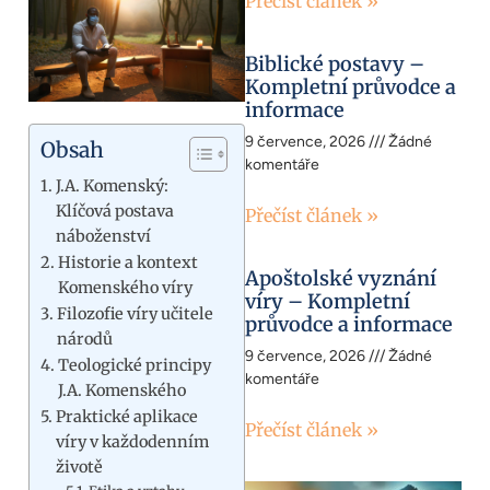
Přečíst článek »
Biblické postavy –
Kompletní průvodce a
informace
9 července, 2026
Žádné
Obsah
komentáře
J.A. Komenský:
Klíčová postava
Přečíst článek »
náboženství
Historie a kontext
Apoštolské vyznání
Komenského víry
víry – Kompletní
Filozofie víry učitele
průvodce a informace
národů
9 července, 2026
Žádné
Teologické principy
komentáře
J.A. Komenského
Praktické aplikace
Přečíst článek »
víry v každodenním
životě