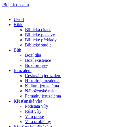
Přejít k obsahu
Úvod
Bible
Biblická citace
Biblické postavy
Biblické překlady
Biblické studie
Bůh
Boží díla
Boží existence
Boží projevy
Jeruzalém
Cestování jeruzalém
Historie jeruzaléma
Kultura jeruzaléma
Náboženské místa
Památky jeruzaléma
Křesťanská víra
Podstata víry
Růst víry
Víra praxe
Víra problémy
Křesťanské přikázání