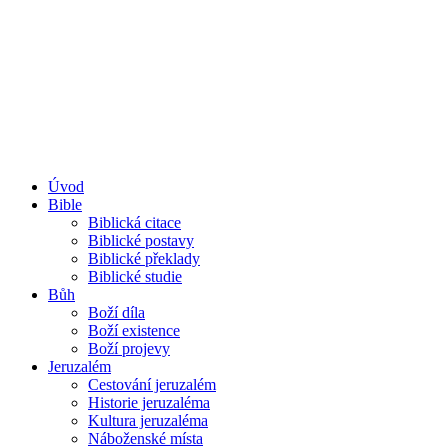
Úvod
Bible
Biblická citace
Biblické postavy
Biblické překlady
Biblické studie
Bůh
Boží díla
Boží existence
Boží projevy
Jeruzalém
Cestování jeruzalém
Historie jeruzaléma
Kultura jeruzaléma
Náboženské místa