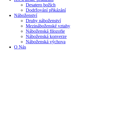
Desatero božích
Dodržování přikázání
Náboženství
Druhy náboženství
Mezináboženské vztahy
Náboženská filozofie
Náboženská konverze
Náboženská výchova
O Nás