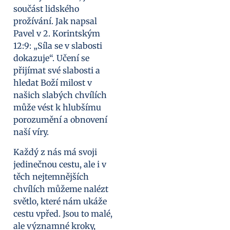
součást lidského
prožívání. Jak napsal
Pavel v 2. Korintským
12:9: „Síla se v slabosti
dokazuje“. Učení se
přijímat své slabosti a
hledat Boží milost v
našich slabých chvílích
může vést k hlubšímu
porozumění a obnovení
naší víry.
Každý z nás má svoji
jedinečnou cestu, ale i v
těch nejtemnějších
chvílích můžeme nalézt
světlo, které nám ukáže
cestu vpřed. Jsou to malé,
ale významné kroky,