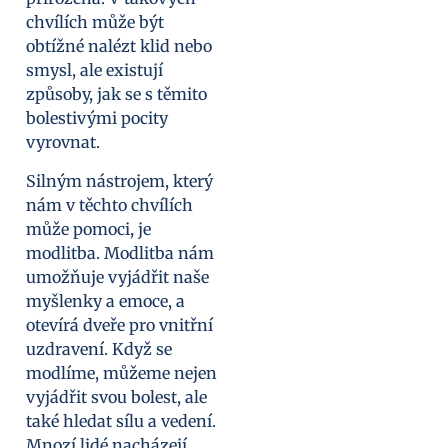
chvílích může být
obtížné nalézt klid nebo
smysl, ale existují
způsoby, jak se s těmito
bolestivými pocity
vyrovnat.
Silným nástrojem, který
nám v těchto chvílích
může pomoci, je
modlitba. Modlitba nám
umožňuje vyjádřit naše
myšlenky a emoce, a
otevírá dveře pro vnitřní
uzdravení. Když se
modlíme, můžeme nejen
vyjádřit svou bolest, ale
také hledat sílu a vedení.
Mnozí lidé nacházejí