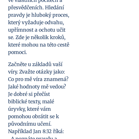
ve vlastních pocitech a
přesvědčeních. Hledání
pravdy je hluboký proces,
který vyžaduje odvahu,
upřímnost a ochotu učit
se. Zde je několik kroků,
které mohou na této cestě
pomoci.
Začněte u základů vaší
víry. Zvažte otázky jako:
Co pro mě víra znamená?
Jaké hodnoty mě vedou?
Je dobré si přečíst
biblické texty, malé
úryvky, které vám
pomohou obrátit se k
původnímu učení.
Například Jan 8:32 říká:
„A poznáte pravdu a