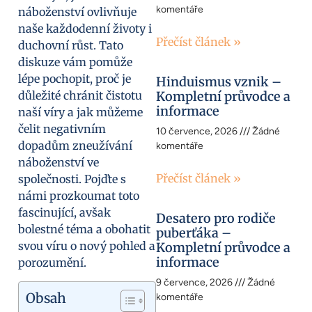
komentáře
náboženství ovlivňuje
naše každodenní životy i
Přečíst článek »
duchovní růst. Tato
diskuze vám pomůže
lépe pochopit, proč je
Hinduismus vznik –
důležité chránit čistotu
Kompletní průvodce a
informace
naší víry a jak můžeme
čelit negativním
10 července, 2026
Žádné
dopadům zneužívání
komentáře
náboženství ve
Přečíst článek »
společnosti. Pojďte s
námi prozkoumat toto
fascinující, avšak
Desatero pro rodiče
bolestné téma a obohatit
puberťáka –
svou víru o nový pohled a
Kompletní průvodce a
informace
porozumění.
9 července, 2026
Žádné
Obsah
komentáře