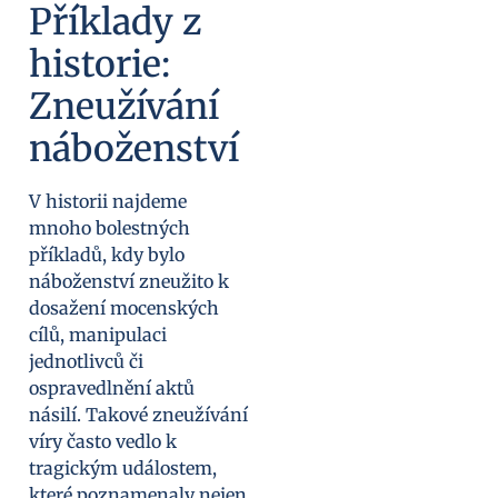
Příklady z
historie:
Zneužívání
náboženství
V historii najdeme
mnoho bolestných
příkladů, kdy bylo
náboženství zneužito k
dosažení mocenských
cílů, manipulaci
jednotlivců či
ospravedlnění aktů
násilí. Takové zneužívání
víry často vedlo k
tragickým událostem,
které poznamenaly nejen