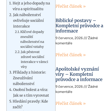
Hejt a jeho dopady na
Přečíst článek »
víru a spiritualitu
Jak náboženství
Biblické postavy –
ovlivňuje sociální
Kompletní průvodce a
interakce
informace
Klíčové dopady
zneužití
9 července, 2026
Žádné
náboženství na
komentáře
sociální vztahy
Jak pěstovat
Přečíst článek »
zdravé sociální
interakce v rámci
víry
Apoštolské vyznání
Příklady z historie:
víry – Kompletní
Zneužívání
průvodce a informace
náboženství
9 července, 2026
Žádné
Osobní bolest a víra:
komentáře
Jak se s tím vyrovnat
Hledání pravdy: Kde
Přečíst článek »
začít?