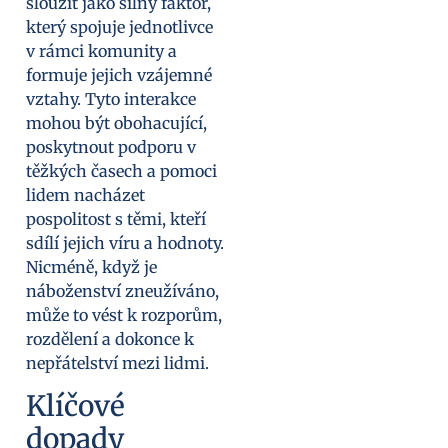
sloužit jako silný faktor,
který spojuje jednotlivce
v rámci komunity a
formuje jejich vzájemné
vztahy. Tyto interakce
mohou být obohacující,
poskytnout podporu v
těžkých časech a pomoci
lidem nacházet
pospolitost s těmi, kteří
sdílí jejich víru a hodnoty.
Nicméně, když je
náboženství zneužíváno,
může to vést k rozporům,
rozdělení a dokonce k
nepřátelství mezi lidmi.
Klíčové
dopady