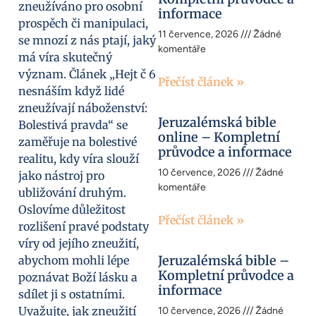
zneužíváno pro osobní
informace
prospěch či manipulaci,
11 července, 2026
Žádné
se mnozí z nás ptají, jaký
komentáře
má víra skutečný
význam. Článek „Hejt č 6
Přečíst článek »
nesnáším když lidé
zneužívají náboženství:
Jeruzalémská bible
Bolestivá pravda“ se
online – Kompletní
zaměřuje na bolestivé
průvodce a informace
realitu, kdy víra slouží
10 července, 2026
Žádné
jako nástroj pro
komentáře
ubližování druhým.
Oslovíme důležitost
Přečíst článek »
rozlišení pravé podstaty
víry od jejího zneužití,
Jeruzalémská bible –
abychom mohli lépe
Kompletní průvodce a
poznávat Boží lásku a
informace
sdílet ji s ostatními.
Uvažujte, jak zneužití
10 července, 2026
Žádné