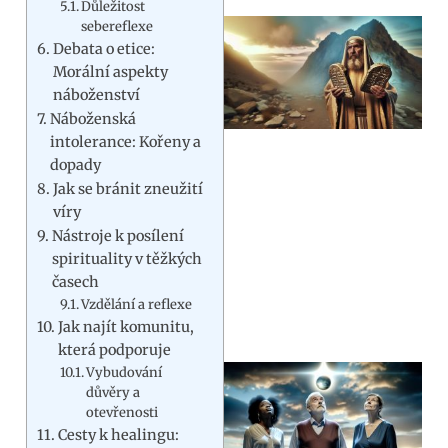
Důležitost
sebereflexe
Debata o etice:
Morální aspekty
náboženství
Náboženská
intolerance: Kořeny a
dopady
Jak se bránit zneužití
víry
Nástroje k posílení
spirituality v těžkých
časech
Vzdělání a reflexe
Jak najít komunitu,
která podporuje
Vybudování
důvěry a
otevřenosti
Cesty k healingu: