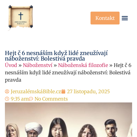
Kontakt
Křesťanská Víra
Křesťanské P
Hejt č 6 nesnáším když lidé zneužívají
náboženství: Bolestivá pravda
Úvod
»
Náboženství
»
Náboženská filozofie
»
Hejt č 6
nesnáším když lidé zneužívají náboženství: Bolestivá
pravda
JeruzalémskáBible.cz
27 listopadu, 2025
9:35 am
No Comments