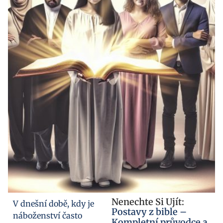
Nenechte Si Ujít:
V dnešní době, kdy je
Postavy z bible –
náboženství často
Kompletní průvodce a