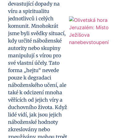
devastující dopady na
víru a spiritualitu
jednotlivců i celých
komunit. Mnohokrát
jsme byli svědky situací,
kdy určité náboženské
autority nebo skupiny
manipulují s vírou pro
své vlastní účely. Tato
forma „hejtu“ nevede
pouze k degradaci
náboženského učení, ale
také k odcizení mnoha
věřících od jejich víry a
duchovního života. Když
lidé vidí, jak jsou jejich
náboženské hodnoty
zkreslovány nebo
zneužívány, mohou trpět