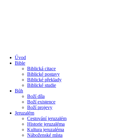
Úvod
Bible
Biblická citace
Biblické postavy
Biblické překlady
Biblické studie
Bůh
Boží díla
Boží existence
Boží projevy
Jeruzalém
Cestování jeruzalém
Historie jeruzaléma
Kultura jeruzaléma
Náboženské místa