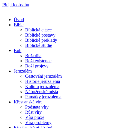
Přejít k obsahu
Úvod
Bible
Biblická citace
Biblické postavy
Biblické překlady
Biblické studie
Bůh
Boží díla
Boží existence
Boží projevy
Jeruzalém
Cestování jeruzalém
Historie jeruzaléma
Kultura jeruzaléma
Náboženské místa
Památky jeruzaléma
Křesťanská víra
Podstata víry
Růst víry
Víra praxe
Víra problémy
Křesťanské přikázání