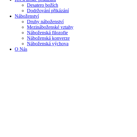
Desatero božích
Dodržování přikázání
Náboženství
Druhy náboženství
Mezináboženské vztahy
Náboženská filozofie
Náboženská konverze
Náboženská výchova
O Nás