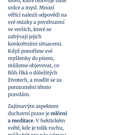
slovo, které oslovuje naše
srdce a mysl. Mnozí
věřící nalezli odpovědi na
své otázky a povzbuzení
ve verších, které se
zabývají jejich
konkrétními situacemi.
Když ponoříme své
myšlenky do písem,
můžeme objevovat, co
Bůh říká o důležitých
životech, a modlit se za
porozumění těmto
pravdám.
Zajímavým aspektem
duchovní praxe je
mlčení
a meditace
. V hektickém
světě, kde je tolik ruchu,
může být pro nás výzvou