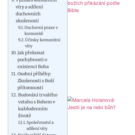
víry a sdílení
duchovních
zkušeností
Duchovní praxe v
komunitě
Účinky komunitní
víry
Jak překonat
pochybnosti o
existenci Boha
Osobní příběhy:
Zkušenosti s Boží
přítomností
Budování trvalého
vztahu s Bohem v
každodenním
životě
Společenství a
sdílení víry