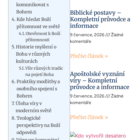
komunikovat s
Bohem
Biblické postavy –
Kompletní průvodce a
Kde hledat Boží
informace
přítomnost ve světě
Otevřenost k Boží
9 července, 2026
Žádné
přítomnosti
komentáře
Historie myšlení o
Bohu v různých
Přečíst článek »
kulturách
Vliv různých tradic
Apoštolské vyznání
na pojetí Boha
víry – Kompletní
Praktiky modlitby a
průvodce a informace
osobního spojení s
Bohem
9 července, 2026
Žádné
komentáře
Úloha víry v
moderním světě
Přečíst článek »
Teologické
perspektivy na Boží
odpovědi
Význam komunitní