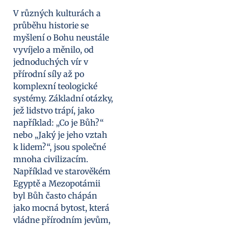
V různých kulturách a
průběhu historie se
myšlení o Bohu neustále
vyvíjelo a měnilo, od
jednoduchých vír v
přírodní síly až po
komplexní teologické
systémy. Základní otázky,
jež lidstvo trápí, jako
například: „Co je Bůh?“
nebo „Jaký je jeho vztah
k lidem?“, jsou společné
mnoha civilizacím.
Například ve starověkém
Egyptě a Mezopotámii
byl Bůh často chápán
jako mocná bytost, která
vládne přírodním jevům,