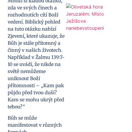
Mnozí si kladou otázku,
zda ve svých činech a
rozhodnutích cítí Boží
vedení. Biblický pohled
na tuto otázku nabízí
Zjevení, které ukazuje, že
Bůh je stále přítomný a
činný v našich životech.
Například v Žalmu 139:7-
10 se uvádí, že nikde na
světě nemůžeme
uniknout Boží
přítomnosti – „Kam pak
půjdu před tvou duší?
Kam se mohu ukrýt před
tebou?“
Bůh se může
manifestovat v různých