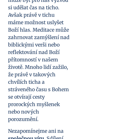
si udělat čas na ticho.
Avšak právě v tichu
máme možnost uslyšet
Boží hlas. Meditace může
zahrnovat zamýšlení nad
biblickými verši nebo
reflektování nad Boží
přítomností v našem
životě. Mnoho lidí zažilo,
že právě v takových
chvílích ticha a
stráveného času s Bohem
se otvírají cesty
prorockých myšlenek
nebo nových
porozumění.
Nezapomínejme ani na
společnou víru
. Sdílení