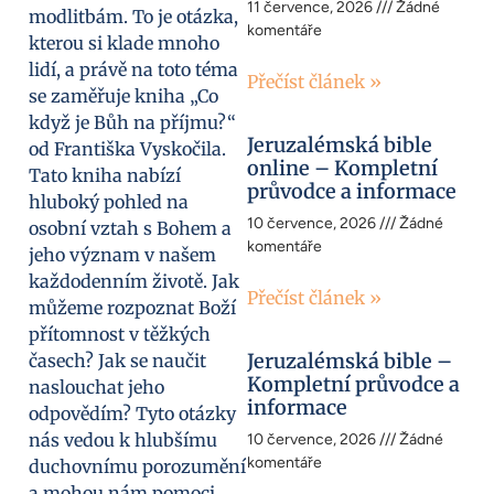
11 července, 2026
Žádné
modlitbám. To je otázka,
komentáře
kterou si klade mnoho
lidí, a právě na toto téma
Přečíst článek »
se zaměřuje kniha „Co
když je Bůh na příjmu?“
Jeruzalémská bible
od Františka Vyskočila.
online – Kompletní
Tato kniha nabízí
průvodce a informace
hluboký pohled na
10 července, 2026
Žádné
osobní vztah s Bohem a
komentáře
jeho význam v našem
každodenním životě. Jak
Přečíst článek »
můžeme rozpoznat Boží
přítomnost v těžkých
Jeruzalémská bible –
časech? Jak se naučit
Kompletní průvodce a
naslouchat jeho
informace
odpovědím? Tyto otázky
nás vedou k hlubšímu
10 července, 2026
Žádné
komentáře
duchovnímu porozumění
a mohou nám pomoci