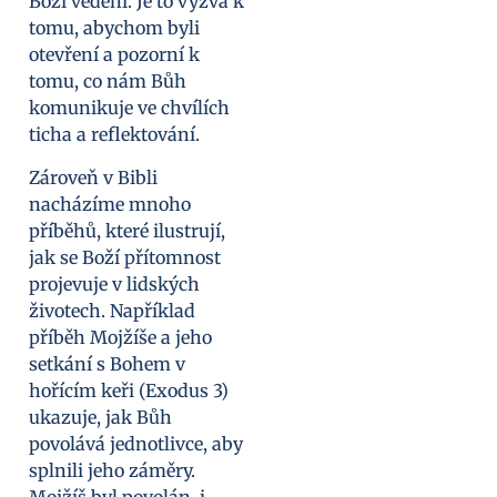
Boží vedení. Je to výzva k
tomu, abychom byli
otevření a pozorní k
tomu, co nám Bůh
komunikuje ve chvílích
ticha a reflektování.
Zároveň v Bibli
nacházíme mnoho
příběhů, které ilustrují,
jak se Boží přítomnost
projevuje v lidských
životech. Například
příběh Mojžíše a jeho
setkání s Bohem v
hořícím keři (Exodus 3)
ukazuje, jak Bůh
povolává jednotlivce, aby
splnili jeho záměry.
Mojžíš byl povolán, i