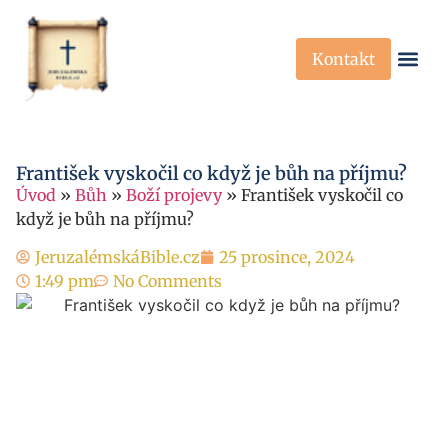
Kontakt
Křesťanská Víra
Křesťanské P
František vyskočil co když je bůh na příjmu?
Úvod
»
Bůh
»
Boží projevy
»
František vyskočil co
když je bůh na příjmu?
JeruzalémskáBible.cz
25 prosince, 2024
1:49 pm
No Comments