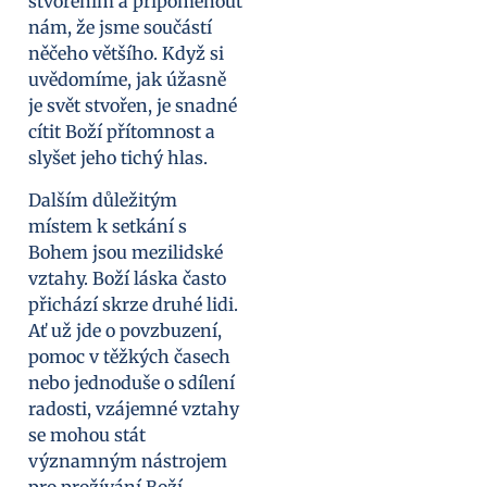
stvořením a připomenout
nám, že jsme součástí
něčeho většího. Když si
uvědomíme, jak úžasně
je svět stvořen, je snadné
cítit Boží přítomnost a
slyšet jeho tichý hlas.
Dalším důležitým
místem k setkání s
Bohem jsou mezilidské
vztahy. Boží láska často
přichází skrze druhé lidi.
Ať už jde o povzbuzení,
pomoc v těžkých časech
nebo jednoduše o sdílení
radosti, vzájemné vztahy
se mohou stát
významným nástrojem
pro prožívání Boží