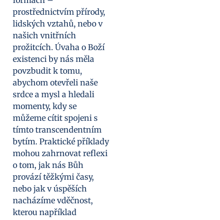
formách –
prostřednictvím přírody,
lidských vztahů, nebo v
našich vnitřních
prožitcích. Úvaha o Boží
existenci by nás měla
povzbudit k tomu,
abychom otevřeli naše
srdce a mysl a hledali
momenty, kdy se
můžeme cítit spojeni s
tímto transcendentním
bytím. Praktické příklady
mohou zahrnovat reflexi
o tom, jak nás Bůh
provází těžkými časy,
nebo jak v úspěších
nacházíme vděčnost,
kterou například