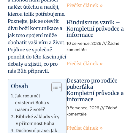
Přečíst článek »
nalézt útěchu a naději,
kterou tolik potřebujeme.
Poznejte, jak se otevřít
Hinduismus vznik –
divu boží komunikace a
Kompletní průvodce a
informace
jak toto spojení může
obohatit vaši víru a život.
10 července, 2026
Žádné
Pojďme se společně
komentáře
ponořit do této fascinující
Přečíst článek »
debaty a zjistit, co pro
nás Bůh připravil.
Desatero pro rodiče
Obsah
puberťáka –
Kompletní průvodce a
Jak rozumět
informace
existenci Boha v
9 července, 2026
Žádné
našem životě?
komentáře
Biblické základy víry
v přítomnost Boha
Přečíst článek »
Duchovní praxe: Jak