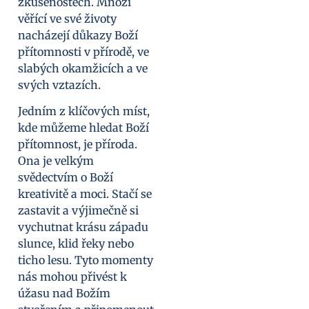
zkušenostech. Mnozí
věřící ve své životy
nacházejí důkazy Boží
přítomnosti v přírodě, ve
slabých okamžicích a ve
svých vztazích.
Jedním z klíčových míst,
kde můžeme hledat Boží
přítomnost, je příroda.
Ona je velkým
svědectvím o Boží
kreativitě a moci. Stačí se
zastavit a výjimečně si
vychutnat krásu západu
slunce, klid řeky nebo
ticho lesu. Tyto momenty
nás mohou přivést k
úžasu nad Božím