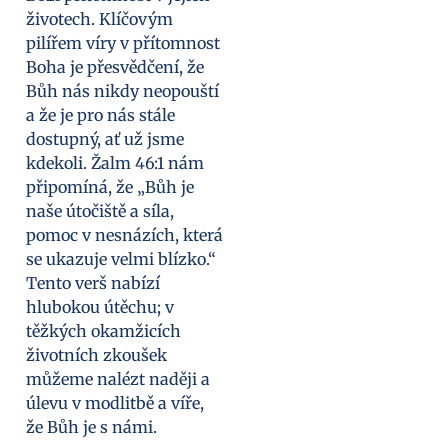
životech. Klíčovým
pilířem víry v přítomnost
Boha je přesvědčení, že
Bůh nás nikdy neopouští
a že je pro nás stále
dostupný, ať už jsme
kdekoli. Žalm 46:1 nám
připomíná, že „Bůh je
naše útočiště a síla,
pomoc v nesnázích, která
se ukazuje velmi blízko.“
Tento verš nabízí
hlubokou útěchu; v
těžkých okamžicích
životních zkoušek
můžeme nalézt naději a
úlevu v modlitbě a víře,
že Bůh je s námi.