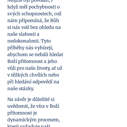
když měl pochybnosti o
svých schopnostech, což
nám připomíná, že Bůh
si nás volí bez ohledu na
naše slabosti a
nedokonalosti. Tyto
příběhy nás vybízejí,
abychom se nebáli hledat
Boží přítomnost a jeho
vůli pro naše životy, ať už
v těžkých chvílích nebo
při hledání odpovědí na
naše otázky.
Na závěr je důležité si
uvědomit, že víra v Boží
přítomnost je
dynamickým procesem,
který vyžaduje naši