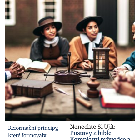
Nenechte Si Ujít:
Reformační principy,
Postavy z bible –
které formovaly
Kompletní průvodce a