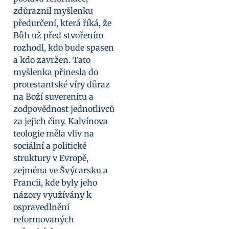
zdůraznil myšlenku
předurčení, která říká, že
Bůh už před stvořením
rozhodl, kdo bude spasen
a kdo zavržen. Tato
myšlenka přinesla do
protestantské víry důraz
na Boží suverenitu a
zodpovědnost jednotlivců
za jejich činy. Kalvínova
teologie měla vliv na
sociální a politické
struktury v Evropě,
zejména ve Švýcarsku a
Francii, kde byly jeho
názory využívány k
ospravedlnění
reformovaných