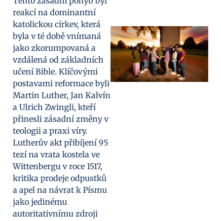
Tento zásadní pohyb byl
reakcí na dominantní
katolickou církev, která
byla v té době vnímaná
jako zkorumpovaná a
vzdálená od základních
učení Bible. Klíčovými
postavami reformace byli
Martin Luther, Jan Kalvín
a Ulrich Zwingli, kteří
přinesli zásadní změny v
teologii a praxi víry.
Lutherův akt přibíjení 95
tezí na vrata kostela ve
Wittenbergu v roce 1517,
kritika prodeje odpustků
a apel na návrat k Písmu
jako jedinému
autoritativnímu zdroji