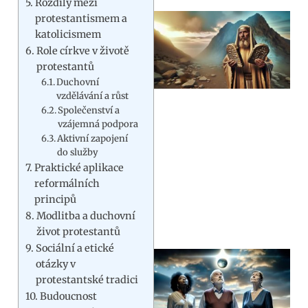
Rozdíly mezi
protestantismem a
katolicismem
Role církve v životě
protestantů
Duchovní
vzdělávání a růst
Společenství a
vzájemná podpora
Aktivní zapojení
do služby
Praktické aplikace
reformálních
principů
Modlitba a duchovní
život protestantů
Sociální a etické
otázky v
protestantské tradici
Budoucnost