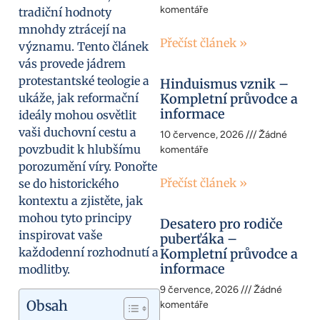
komentáře
tradiční hodnoty
mnohdy ztrácejí na
Přečíst článek »
významu. Tento článek
vás provede jádrem
protestantské teologie a
Hinduismus vznik –
ukáže, jak reformační
Kompletní průvodce a
informace
ideály mohou osvětlit
vaši duchovní cestu a
10 července, 2026
Žádné
povzbudit k hlubšímu
komentáře
porozumění víry. Ponořte
Přečíst článek »
se do historického
kontextu a zjistěte, jak
mohou tyto principy
Desatero pro rodiče
inspirovat vaše
puberťáka –
každodenní rozhodnutí a
Kompletní průvodce a
informace
modlitby.
9 července, 2026
Žádné
Obsah
komentáře