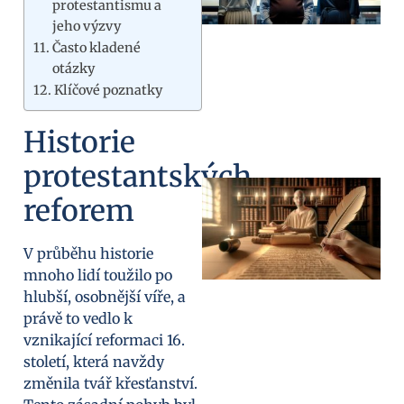
protestantismu a
jeho výzvy
Často kladené
otázky
Klíčové poznatky
Historie
protestantských
reforem
V průběhu historie
mnoho lidí toužilo po
hlubší, osobnější víře, a
právě to vedlo k
vznikající reformaci 16.
století, která navždy
změnila tvář křesťanství.