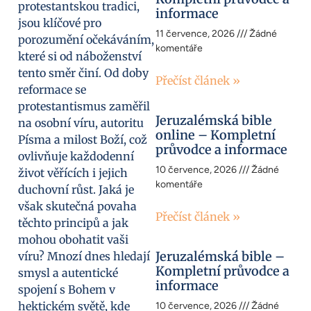
protestantskou tradici,
informace
jsou klíčové pro
11 července, 2026
Žádné
porozumění očekáváním,
komentáře
které si od náboženství
tento směr činí. Od doby
Přečíst článek »
reformace se
protestantismus zaměřil
Jeruzalémská bible
na osobní víru, autoritu
online – Kompletní
Písma a milost Boží, což
průvodce a informace
ovlivňuje každodenní
10 července, 2026
Žádné
život věřících i jejich
komentáře
duchovní růst. Jaká je
však skutečná povaha
Přečíst článek »
těchto principů a jak
mohou obohatit vaši
Jeruzalémská bible –
víru? Mnozí dnes hledají
Kompletní průvodce a
smysl a autentické
informace
spojení s Bohem v
hektickém světě, kde
10 července, 2026
Žádné