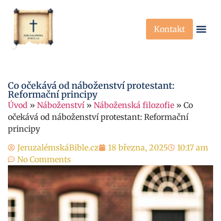
Kontakt
Křesťanská Víra
Křesťanské P
Co očekává od náboženství protestant:
Reformační principy
Úvod
»
Náboženství
»
Náboženská filozofie
»
Co
očekává od náboženství protestant: Reformační
principy
JeruzalémskáBible.cz
18 března, 2025
10:17 am
No Comments