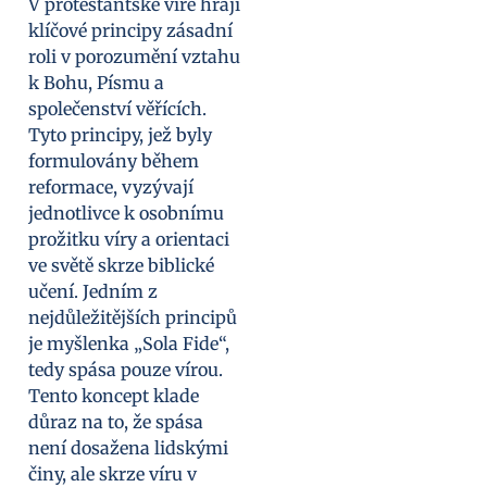
V protestantské víře hrají
klíčové principy zásadní
roli v porozumění vztahu
k Bohu, Písmu a
společenství věřících.
Tyto principy, jež byly
formulovány během
reformace, vyzývají
jednotlivce k osobnímu
prožitku víry a orientaci
ve světě skrze biblické
učení. Jedním z
nejdůležitějších principů
je myšlenka „Sola Fide“,
tedy spása pouze vírou.
Tento koncept klade
důraz na to, že spása
není dosažena lidskými
činy, ale skrze víru v