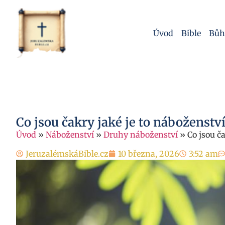
Úvod
Bible
Bůh
Co jsou čakry jaké je to náboženstv
Úvod
»
Náboženství
»
Druhy náboženství
»
Co jsou č
JeruzalémskáBible.cz
10 března, 2026
3:52 am