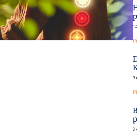
H
p
1
P
D
K
9
P
B
p
9