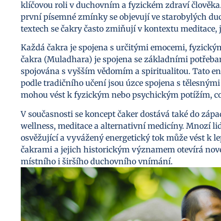
klíčovou roli v duchovním a fyzickém zdraví člověka. 
první písemné zmínky se objevují ve starobylých duc
textech se čakry často zmiňují v kontextu meditace, 
Každá čakra je spojena s určitými emocemi, fyzick
čakra (Muladhara) je spojena se základními potřebam
spojována s vyšším vědomím a spiritualitou. Tato en
podle tradičního učení jsou úzce spojena s tělesným
mohou vést k fyzickým nebo psychickým potížím, což
V současnosti se koncept čaker dostává také do západn
wellness, meditace a alternativní medicíny. Mnozí lidé,
osvěžující a vyvážený energetický tok může vést k l
čakrami a jejich historickým významem otevírá nov
místního i širšího duchovního vnímání.