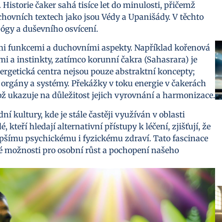
Historie čaker sahá tisíce let do minulosti, přičemž
hovních textech jako jsou Védy a Upanišády. V těchto
jógy a duševního osvícení.
ými funkcemi a duchovními aspekty. Například kořenová
i a instinkty, zatímco korunní čakra (Sahasrara) je
ergetická centra nejsou pouze abstraktní koncepty;
i orgány a systémy. Překážky v toku energie v čakerách
 ukazuje na důležitost jejich vyrovnání a harmonizace.
í kultury, kde je stále častěji využíván v oblasti
 kteří hledají alternativní přístupy k léčení, zjišťují, že
epšímu psychickému i fyzickému zdraví. Tato fascinace
é možnosti pro osobní růst a pochopení našeho