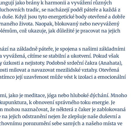
 fungují jako brány k harmonii a vyvážení různých
uchovních tradic, se nacházejí podél páteře a každá z
a duše. Když jsou tyto energetické body otevřené a dobře
ovnaného života. Naopak, blokovaný nebo nevyvážený
émům, což ukazuje, jak důležité je pracovat na jejich
ází na základně páteře, je spojena s našimi základními
kra vyvážená, cítíme se stabilní a ukotvení. Pokud však
 úzkosti a nejistoty. Podobně srdeční čakra (Anahata),
osti milovat a navazovat mezilidské vztahy. Otevřená
atímco její uzavřenost může vést k izolaci a emocionální
i, jako je meditace, jóga nebo hluboké dýchání. Mnoho
či akupunktura, k obnovení správného toku energie. Je
m mohou naznačovat, že některá z čaker je zablokovaná
na jejich odstranění nejen že zlepšuje naše duševní a
 duchovnímu porozumění sebe samých a našeho místa ve