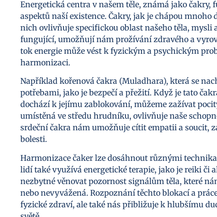
Energetická centra v našem těle, známá jako čakry,
aspektů naší existence. Čakry, jak je chápou mnoho d
nich ovlivňuje specifickou oblast našeho těla, mysli 
fungující, umožňují nám prožívání zdravého a vyr
tok energie může vést k fyzickým a psychickým probl
harmonizaci.
Například kořenová čakra (Muladhara), která se nach
potřebami, jako je bezpečí a přežití. Když je tato ča
dochází k jejímu zablokování, můžeme zažívat pocity
umístěná ve středu hrudníku, ovlivňuje naše schopn
srdeční čakra nám umožňuje cítit empatii a soucit, z
bolesti.
Harmonizace čaker lze dosáhnout různými technikam
lidí také využívá energetické terapie, jako je reiki 
nezbytné věnovat pozornost signálům těla, které ná
nebo nevyvážená. Rozpoznání těchto blokací a práce 
fyzické zdraví, ale také nás přibližuje k hlubšímu
světě.