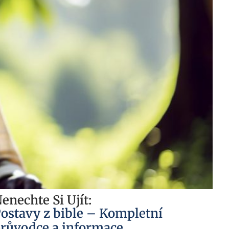
enechte Si Ujít:
ostavy z bible – Kompletní
růvodce a informace