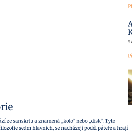
P
A
K
9
P
orie
chází ze sanskrtu a znamená „kolo“ nebo „disk“. Tyto
filozofie sedm hlavních, se nacházejí podél páteře a hrají