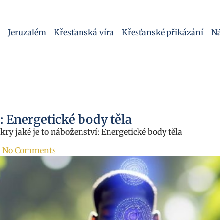
Jeruzalém
Křesťanská víra
Křesťanské přikázání
Ná
í: Energetické body těla
akry jaké je to náboženství: Energetické body těla
No Comments