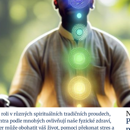
N
u roli v různých spirituálních tradičních proudech,
P
tra podle mnohých ovlivňují naše fyzické zdraví,
r může obohatit váš život, pomoci překonat stres a
p