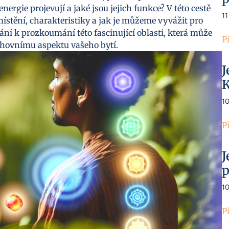
energie projevují a jaké jsou jejich funkce? V této cestě
11
místění, charakteristiky a jak je můžeme vyvážit pro
ní k prozkoumání této fascinující oblasti, která může
P
uchovnímu aspektu vašeho bytí.
J
K
1
P
J
p
1
P