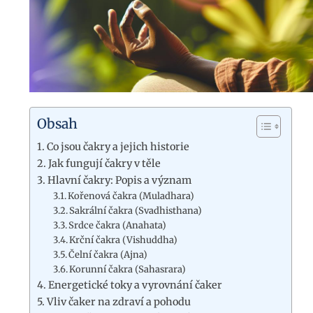
Obsah
Co jsou čakry a jejich historie
Jak fungují čakry v těle
Hlavní čakry: Popis a význam
Kořenová čakra (Muladhara)
Sakrální čakra (Svadhisthana)
Srdce čakra (Anahata)
Krční čakra (Vishuddha)
Čelní čakra (Ajna)
Korunní čakra (Sahasrara)
Energetické toky a vyrovnání čaker
Vliv čaker na zdraví a pohodu