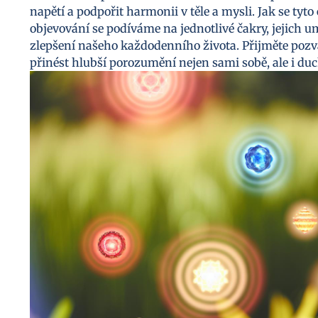
napětí a podpořit harmonii v těle a mysli. Jak se tyto 
objevování se podíváme na jednotlivé čakry, jejich u
zlepšení našeho každodenního života. Přijměte pozvá
přinést hlubší porozumění nejen sami sobě, ale i d