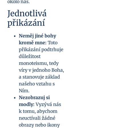
okolo nás.
Jednotlivá
přikázání
Neměj jiné bohy
kromě mne:
Toto
přikázání podtrhuje
důležitost
monoteismu, tedy
víry v jednoho Boha,
a stanovuje základ
našeho vztahu s
Ním.
Nezobrazuj si
modly:
Vyzývá nás
k tomu, abychom
neuctívali žádné
obrazy nebo ikony