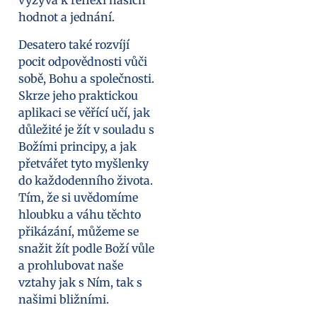
vyzývá k reflexi našich
hodnot a jednání.
Desatero také rozvíjí
pocit odpovědnosti vůči
sobě, Bohu a společnosti.
Skrze jeho praktickou
aplikaci se věřící učí, jak
důležité je žít v souladu s
Božími principy, a jak
přetvářet tyto myšlenky
do každodenního života.
Tím, že si uvědomíme
hloubku a váhu těchto
přikázání, můžeme se
snažit žít podle Boží vůle
a prohlubovat naše
vztahy jak s Ním, tak s
našimi bližními.