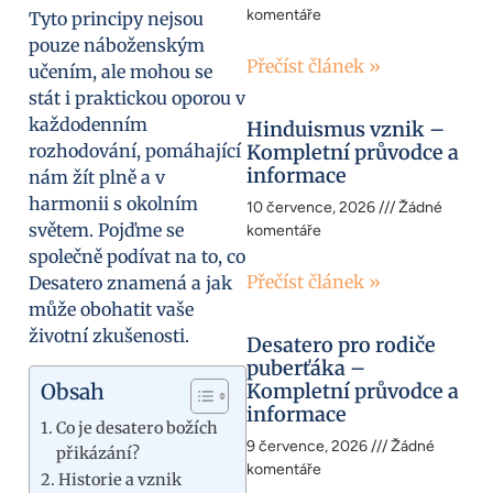
komentáře
Tyto principy nejsou
pouze náboženským
Přečíst článek »
učením, ale mohou se
stát i praktickou oporou v
každodenním
Hinduismus vznik –
rozhodování, pomáhající
Kompletní průvodce a
informace
nám žít plně a v
harmonii s okolním
10 července, 2026
Žádné
světem. Pojďme se
komentáře
společně podívat na to, co
Přečíst článek »
Desatero znamená a jak
může obohatit vaše
životní zkušenosti.
Desatero pro rodiče
puberťáka –
Obsah
Kompletní průvodce a
informace
Co je desatero božích
9 července, 2026
Žádné
přikázání?
komentáře
Historie a vznik