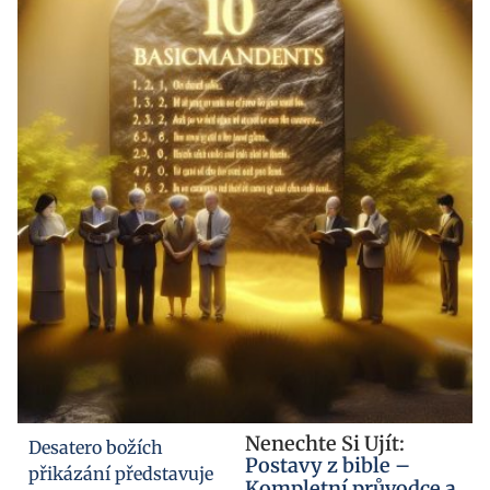
Nenechte Si Ujít:
Desatero božích
Postavy z bible –
přikázání představuje
Kompletní průvodce a