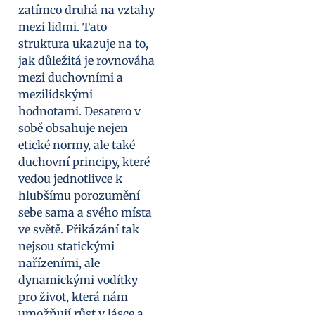
zatímco druhá na vztahy
mezi lidmi. Tato
struktura ukazuje na to,
jak důležitá je rovnováha
mezi duchovními a
mezilidskými
hodnotami. Desatero v
sobě obsahuje nejen
etické normy, ale také
duchovní principy, které
vedou jednotlivce k
hlubšímu porozumění
sebe sama a svého místa
ve světě. Přikázání tak
nejsou statickými
nařízeními, ale
dynamickými vodítky
pro život, která nám
umožňují růst v lásce a