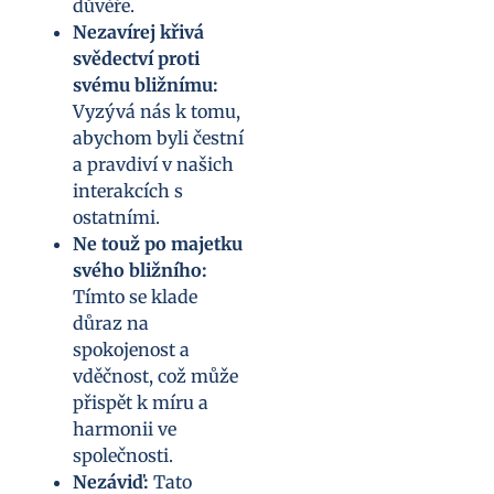
důvěře.
Nezavírej křivá
svědectví proti
svému bližnímu:
Vyzývá nás k tomu,
abychom byli čestní
a pravdiví v našich
interakcích s
ostatními.
Ne touž po majetku
svého bližního:
Tímto se klade
důraz na
spokojenost a
vděčnost, což může
přispět k míru a
harmonii ve
společnosti.
Nezáviď:
Tato