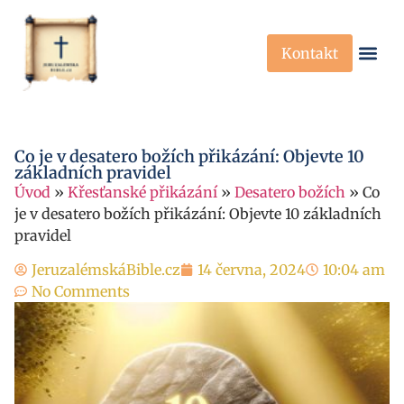
Kontakt
Křesťanská Víra
Křesťanské P
Co je v desatero božích přikázání: Objevte 10
základních pravidel
Úvod
»
Křesťanské přikázání
»
Desatero božích
»
Co
je v desatero božích přikázání: Objevte 10 základních
pravidel
JeruzalémskáBible.cz
14 června, 2024
10:04 am
No Comments