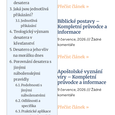
desatera
Přečíst článek »
Jaká jsou jednotlivá
přikázání?
Biblické postavy –
Jednotlivá
přikázání
Kompletní průvodce a
informace
Teologický význam
desatera v
9 července, 2026
Žádné
křesťanství
komentáře
Desatero a jeho vliv
na morálku dnes
Přečíst článek »
Porovnání desatera s
jinými
Apoštolské vyznání
náboženskými
víry – Kompletní
pravidly
průvodce a informace
Podobnosti s
9 července, 2026
Žádné
jinými
komentáře
náboženstvími
Odlišnosti a
specifika
Přečíst článek »
Praktické aplikace