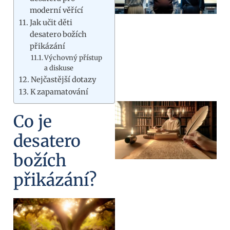
moderní věřící
Jak učit děti
desatero božích
přikázání
Výchovný přístup
a diskuse
Nejčastější dotazy
K zapamatování
Co je
desatero
božích
přikázání?