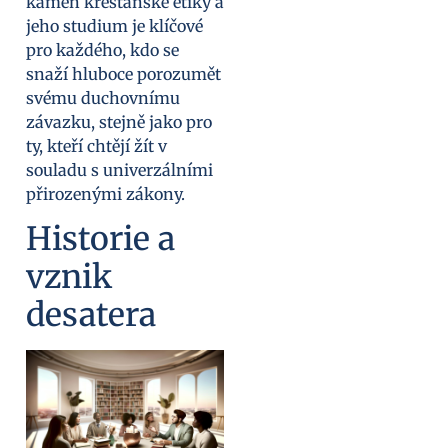
kámen křesťanské etiky a
jeho studium je klíčové
pro každého, kdo se
snaží hluboce porozumět
svému duchovnímu
závazku, stejně jako pro
ty, kteří chtějí žít v
souladu s univerzálními
přirozenými zákony.
Historie a
vznik
desatera