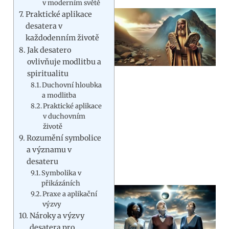
v moderním světě
Praktické aplikace
desatera v
každodenním životě
Jak desatero
ovlivňuje modlitbu a
spiritualitu
Duchovní hloubka
a modlitba
Praktické aplikace
v duchovním
životě
Rozumění symbolice
a významu v
desateru
Symbolika v
přikázáních
Praxe a aplikační
výzvy
Nároky a výzvy
desatera pro