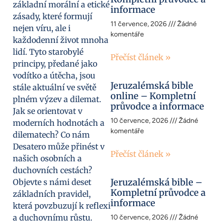
základní morální a etické
informace
zásady, které formují
11 července, 2026
Žádné
nejen víru, ale i
komentáře
každodenní život mnoha
lidí. Tyto starobylé
Přečíst článek »
principy, předané jako
vodítko a útěcha, jsou
Jeruzalémská bible
stále aktuální ve světě
online – Kompletní
plném výzev a dilemat.
průvodce a informace
Jak se orientovat v
10 července, 2026
Žádné
moderních hodnotách a
komentáře
dilematech? Co nám
Desatero může přinést v
Přečíst článek »
našich osobních a
duchovních cestách?
Jeruzalémská bible –
Objevte s námi deset
Kompletní průvodce a
základních pravidel,
informace
která povzbuzují k reflexi
a duchovnímu růstu.
10 července, 2026
Žádné