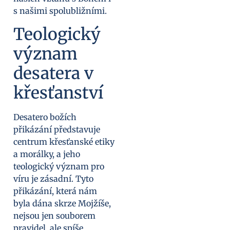
s našimi spolubližními.
Teologický
význam
desatera v
křesťanství
Desatero božích
přikázání představuje
centrum křesťanské etiky
a morálky, a jeho
teologický význam pro
víru je zásadní. Tyto
přikázání, která nám
byla dána skrze Mojžíše,
nejsou jen souborem
pravidel, ale spíše