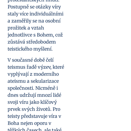
Postupně se otázky víry
staly více individuálními
a zaměřily se na osobní
prožitek a vztah
jednotlivce s Bohem, což
zůstává středobodem
teistického myšlení.
V současné době čelí
teismus řadě výzev, které
vyplývají z moderního
ateismu a sekularizace
společnosti. Nicméně i
dnes udržují mnozí lidé
svoji víru jako klíčový
prvek svých životů. Pro
teisty představuje víra v
Boha nejen oporu v
těžkých časech, ale také