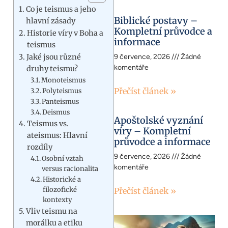
Co je teismus a jeho
Biblické postavy –
hlavní zásady
Kompletní průvodce a
Historie víry v Boha a
informace
teismus
Jaké jsou různé
9 července, 2026
Žádné
komentáře
druhy teismu?
Monoteismus
Přečíst článek »
Polyteismus
Panteismus
Deismus
Apoštolské vyznání
Teismus vs.
víry – Kompletní
ateismus: Hlavní
průvodce a informace
rozdíly
9 července, 2026
Žádné
Osobní vztah
komentáře
versus racionalita
Historické a
filozofické
Přečíst článek »
kontexty
Vliv teismu na
morálku a etiku