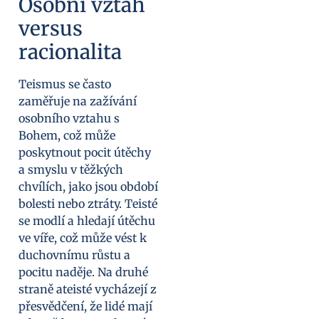
Osobní vztah
versus
racionalita
Teismus se často
zaměřuje na zažívání
osobního vztahu s
Bohem, což může
poskytnout pocit útěchy
a smyslu v těžkých
chvílích, jako jsou období
bolesti nebo ztráty. Teisté
se modlí a hledají útěchu
ve víře, což může vést k
duchovnímu růstu a
pocitu naděje. Na druhé
straně ateisté vycházejí z
přesvědčení, že lidé mají