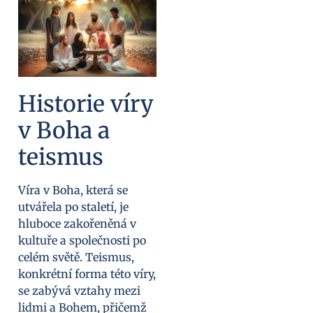
Historie víry
v Boha a
teismus
Víra v Boha, která se
utvářela po staletí, je
hluboce zakořeněná v
kultuře a společnosti po
celém světě. Teismus,
konkrétní forma této víry,
se zabývá vztahy mezi
lidmi a Bohem, přičemž