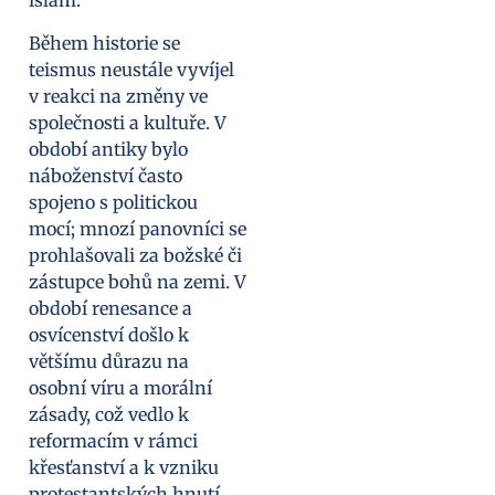
islám.
Během historie se
teismus neustále vyvíjel
v reakci na změny ve
společnosti a kultuře. V
období antiky bylo
náboženství často
spojeno s politickou
mocí; mnozí panovníci se
prohlašovali za božské či
zástupce bohů na zemi. V
období renesance a
osvícenství došlo k
většímu důrazu na
osobní víru a morální
zásady, což vedlo k
reformacím v rámci
křesťanství a k vzniku
protestantských hnutí.