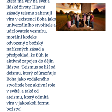
která má vliv na svět a
lidské životy. Hlavní
zásady teismu zahrnují
víru v existenci Boha jako
univerzálního stvořitele a
udržovatele vesmíru,
morální kodeks
odvozený z božský
nařízených zásad a
předpoklad, že Bůh je
aktivně zapojen do dějin
lidstva. Teismus se liší od
deismu, který zdůrazňuje
Boha jako vzdáleného
stvořitele bez aktivní role
v světě, a také od
ateismu, který odmítá
víru v jakoukoli formu
božství.