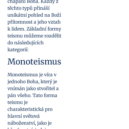
chápání Boha. Každý z
těchto typů přináší
unikátní pohled na Boží
přítomnost a jeho vztah
k lidem. Základní formy
teismu můžeme rozdělit
do následujících
kategorií:
Monoteismus
Monoteismus je víra v
jednoho Boha, který je
vnímán jako stvořitel a
pán všeho. Tato forma
teismu je
charakteristická pro
hlavní světová
náboženství, jako je