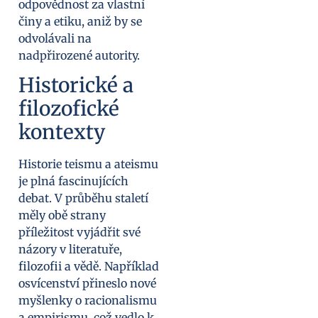
odpovědnost za vlastní
činy a etiku, aniž by se
odvolávali na
nadpřirozené autority.
Historické a
filozofické
kontexty
Historie teismu a ateismu
je plná fascinujících
debat. V průběhu staletí
měly obě strany
příležitost vyjádřit své
názory v literatuře,
filozofii a vědě. Například
osvícenství přineslo nové
myšlenky o racionalismu
a empirismu, což vedlo k