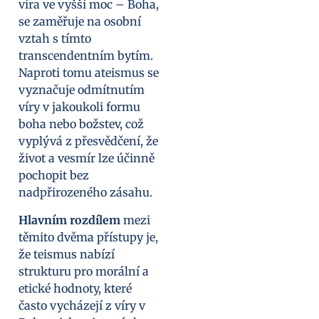
víra ve vyšší moc – Boha,
se zaměřuje na osobní
vztah s tímto
transcendentním bytím.
Naproti tomu ateismus se
vyznačuje odmítnutím
víry v jakoukoli formu
boha nebo božstev, což
vyplývá z přesvědčení, že
život a vesmír lze účinně
pochopit bez
nadpřirozeného zásahu.
Hlavním rozdílem
mezi
těmito dvěma přístupy je,
že teismus nabízí
strukturu pro morální a
etické hodnoty, které
často vycházejí z víry v