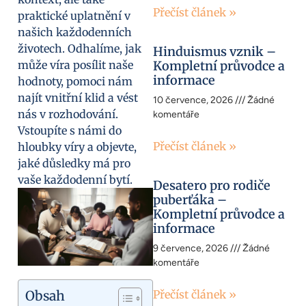
Přečíst článek »
praktické uplatnění v
našich každodenních
životech. Odhalíme, jak
Hinduismus vznik –
může víra posílit naše
Kompletní průvodce a
informace
hodnoty, pomoci nám
najít vnitřní klid a vést
10 července, 2026
Žádné
nás v rozhodování.
komentáře
Vstoupíte s námi do
Přečíst článek »
hloubky víry a objevte,
jaké důsledky má pro
vaše každodenní bytí.
Desatero pro rodiče
puberťáka –
Kompletní průvodce a
informace
9 července, 2026
Žádné
komentáře
Obsah
Přečíst článek »