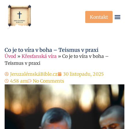
Kontakt
Křesťanská Víra
Křesťanské P
Co je to víra v boha – Teismus v praxi
Úvod
»
Křesťanská víra
»
Co je to víra v boha –
Teismus v praxi
JeruzalémskáBible.cz
30 listopadu, 2025
4:58 am
No Comments