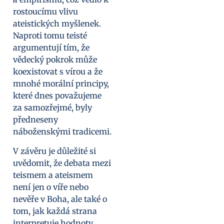
rostoucímu vlivu
ateistických myšlenek.
Naproti tomu teisté
argumentují tím, že
vědecký pokrok může
koexistovat s vírou a že
mnohé morální principy,
které dnes považujeme
za samozřejmé, byly
předneseny
náboženskými tradicemi.
V závěru je důležité si
uvědomit, že debata mezi
teismem a ateismem
není jen o víře nebo
nevěře v Boha, ale také o
tom, jak každá strana
interpretuje hodnoty,