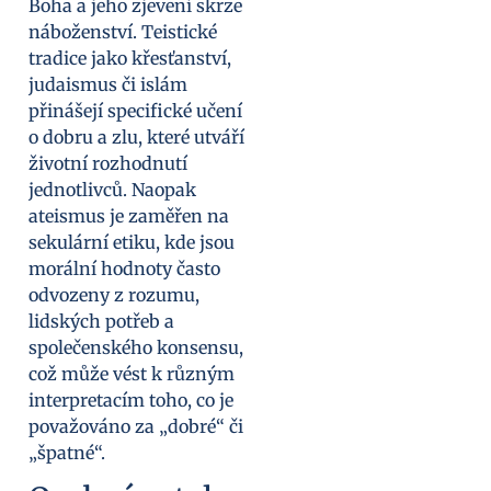
Boha a jeho zjevení skrze
náboženství. Teistické
tradice jako křesťanství,
judaismus či islám
přinášejí specifické učení
o dobru a zlu, které utváří
životní rozhodnutí
jednotlivců. Naopak
ateismus je zaměřen na
sekulární etiku, kde jsou
morální hodnoty často
odvozeny z rozumu,
lidských potřeb a
společenského konsensu,
což může vést k různým
interpretacím toho, co je
považováno za „dobré“ či
„špatné“.