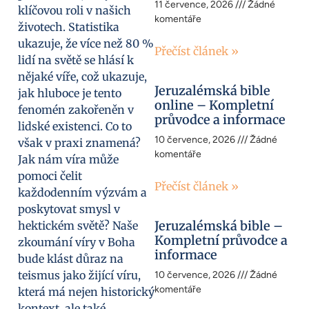
11 července, 2026
Žádné
klíčovou roli v našich
komentáře
životech. Statistika
ukazuje, že více než 80 %
Přečíst článek »
lidí na světě se hlásí k
nějaké víře, což ukazuje,
Jeruzalémská bible
jak hluboce je tento
online – Kompletní
fenomén zakořeněn v
průvodce a informace
lidské existenci. Co to
10 července, 2026
Žádné
však v praxi znamená?
komentáře
Jak nám víra může
pomoci čelit
Přečíst článek »
každodenním výzvám a
poskytovat smysl v
Jeruzalémská bible –
hektickém světě? Naše
Kompletní průvodce a
zkoumání víry v Boha
informace
bude klást důraz na
teismus jako žijící víru,
10 července, 2026
Žádné
komentáře
která má nejen historický
kontext, ale také