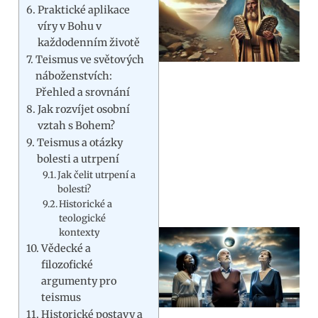
Praktické aplikace
víry v Bohu v
každodenním životě
Teismus ve světových
náboženstvích:
Přehled a srovnání
Jak rozvíjet osobní
vztah s Bohem?
Teismus a otázky
bolesti a utrpení
Jak čelit utrpení a
bolesti?
Historické a
teologické
kontexty
Vědecké a
filozofické
argumenty pro
teismus
Historické postavy a