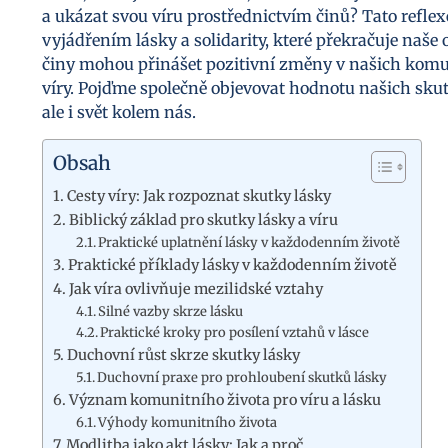
a ukázat svou víru prostřednictvím činů? Tato refle
vyjádřením lásky a solidarity, které překračuje naš
činy mohou přinášet pozitivní změny v našich komuni
víry. Pojďme společně objevovat hodnotu našich skut
ale i svět kolem nás.
Obsah
Cesty víry: Jak rozpoznat skutky lásky
Biblický základ pro skutky lásky a víru
Praktické uplatnění lásky v každodenním životě
Praktické příklady lásky v každodenním životě
Jak víra ovlivňuje mezilidské vztahy
Silné vazby skrze lásku
Praktické kroky pro posílení vztahů v lásce
Duchovní růst skrze skutky lásky
Duchovní praxe pro prohloubení skutků lásky
Význam komunitního života pro víru a lásku
Výhody komunitního života
Modlitba jako akt lásky: Jak a proč