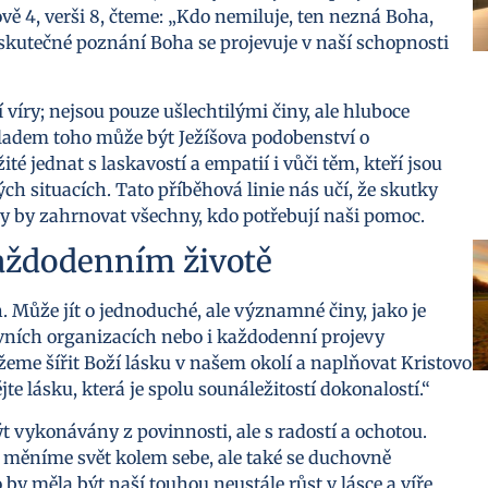
ě 4, verši 8, čteme: „Kdo nemiluje, ten nezná Boha,
 skutečné poznání Boha se projevuje v naší schopnosti
íry; nejsou pouze ušlechtilými činy, ale hluboce
adem toho může být Ježíšova podobenství o
é jednat s laskavostí a empatií i vůči těm, kteří jsou
ých situacích. Tato příběhová linie nás učí, že skutky
y by zahrnovat všechny, kdo potřebují naši pomoc.
každodenním životě
 Může jít o jednoduché, ale významné činy, jako je
vních organizacích nebo i každodenní projevy
eme šířit Boží lásku v našem okolí a naplňovat Kristovo
te lásku, která je spolu sounáležitostí dokonalostí.“
ýt vykonávány z povinnosti, ale s radostí a ochotou.
e měníme svět kolem sebe, ale také se duchovně
y měla být naší touhou neustále růst v lásce a víře,