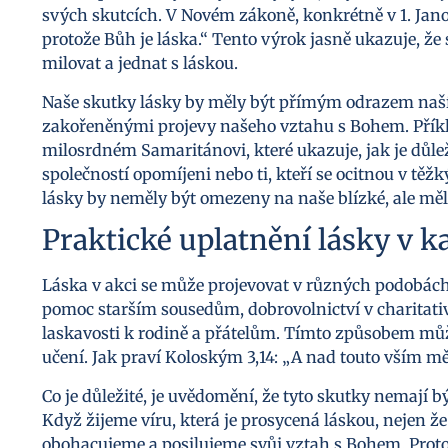
svých skutcích. V Novém zákoně, konkrétně v 1. Janov
protože Bůh je láska.“ Tento výrok jasně ukazuje, že
milovat a jednat s láskou.
Naše skutky lásky by měly být přímým odrazem naší v
zakořeněnými projevy našeho vztahu s Bohem. Příkl
milosrdném Samaritánovi, které ukazuje, jak je důležit
společností opomíjeni nebo ti, kteří se ocitnou v těžk
lásky by neměly být omezeny na naše blízké, ale měl
Praktické uplatnění lásky v 
Láska v akci se může projevovat v různých podobách.
pomoc starším sousedům, dobrovolnictví v charitati
laskavosti k rodině a přátelům. Tímto způsobem můž
učení. Jak praví Koloským 3,14: „A nad touto vším měj
Co je důležité, je uvědomění, že tyto skutky nemají b
Když žijeme víru, která je prosycená láskou, nejen ž
obohacujeme a posilujeme svůj vztah s Bohem. Proto b