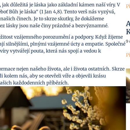
jak důležitá je láska jako základní kámen naší víry. V
P
oť Bůh je láska“ (1 Jan 4,8). Tento verš nás vyzývá,
 našich činech. Je to skrze skutky, že dokážeme
A
 Bez lásky jsou naše činy prázdné a bezvýznamné.
K
ůležitost vzájemného porozumění a podpory. Když žijeme
9
vají silnějšími, plnými vzájemné úcty a empatie. Společné
víry vytvářejí pouta, která nás spojí a vedou k
P
mace nejen našeho života, ale i života ostatních. Skrze
kolem nás, aby se otevřeli víře a objevili krásu
našich každodenních příbězích.