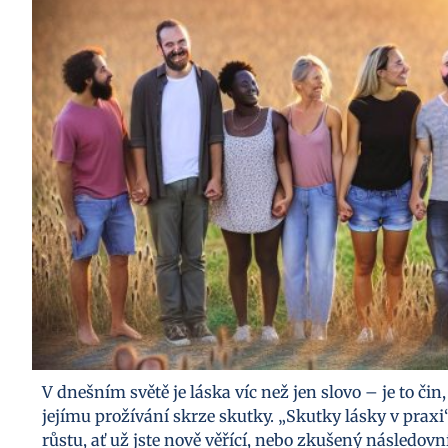
V dnešním světě je láska víc než jen slovo – je to č
jejímu prožívání skrze skutky. „Skutky lásky v prax
růstu, ať už jste nově věřící, nebo zkušený následo