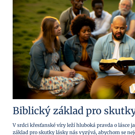
Biblický základ pro skutky
V srdci křesťanské víry leží hluboká pravda o lásce
základ pro skutky lásky nás vyzývá, abychom se nejen