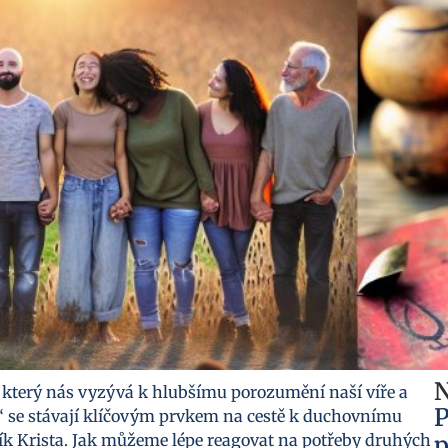
N
in, který nás vyzývá k hlubšímu porozumění naší víře a
P
i“ se stávají klíčovým prvkem na cestě k duchovnímu
vník Krista. Jak můžeme lépe reagovat na potřeby druhých
p