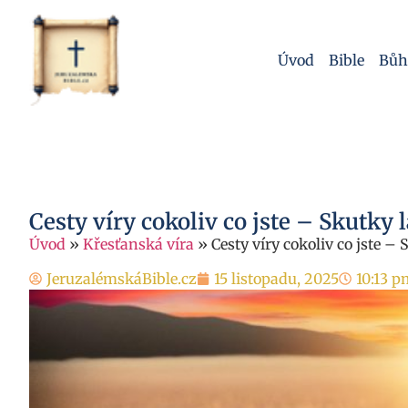
Úvod
Bible
Bůh
Cesty víry cokoliv co jste – Skutky 
Úvod
»
Křesťanská víra
»
Cesty víry cokoliv co jste –
JeruzalémskáBible.cz
15 listopadu, 2025
10:13 p