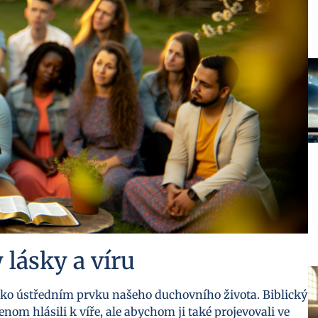
 lásky a víru
 jako ústředním prvku našeho duchovního života. Biblický
om hlásili k víře, ale abychom ji také projevovali ve