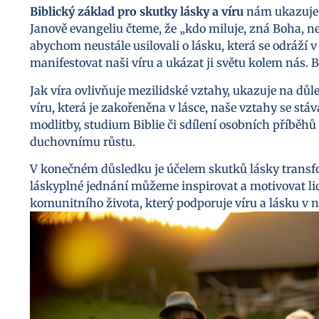
Biblický základ pro skutky lásky a víru
nám ukazuje, 
Janově evangeliu čteme, že „kdo miluje, zná Boha, neb
abychom neustále usilovali o lásku, která se odráží v
manifestovat naši víru a ukázat ji světu kolem nás.
Jak víra ovlivňuje mezilidské vztahy, ukazuje na d
víru, která je zakořeněna v lásce, naše vztahy se stá
modlitby, studium Biblie či sdílení osobních příběhů 
duchovnímu růstu.
V konečném důsledku je účelem skutků lásky transfor
láskyplné jednání můžeme inspirovat a motivovat lidi 
komunitního života, který podporuje víru a lásku v 