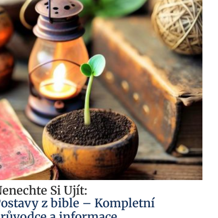
enechte Si Ujít:
ostavy z bible – Kompletní
růvodce a informace