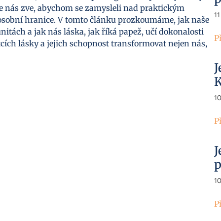
xe nás zve, abychom se zamysleli nad praktickým
11
e osobní hranice. V tomto článku prozkoumáme, jak naše
tách a jak nás láska, jak říká papež, učí dokonalosti
P
cích lásky a jejich schopnost transformovat nejen nás,
J
K
1
P
J
p
1
P