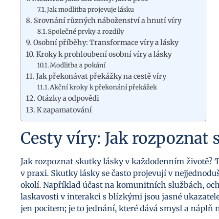
Jak modlitba projevuje lásku
Srovnání různých náboženství a hnutí víry
Společné prvky a rozdíly
Osobní příběhy: Transformace víry a lásky
Kroky k prohloubení osobní víry a lásky
Modlitba a pokání
Jak překonávat překážky na cestě víry
Akční kroky k překonání překážek
Otázky a odpovědi
K zapamatování
Cesty víry: Jak rozpoznat 
Jak rozpoznat skutky lásky v každodenním životě? Tat
v praxi. Skutky lásky se často projevují v nejjedno
okolí. Například účast na komunitních službách, o
laskavosti v interakci s blízkými jsou jasné ukazatele
jen pocitem; je to jednání, které dává smysl a náp