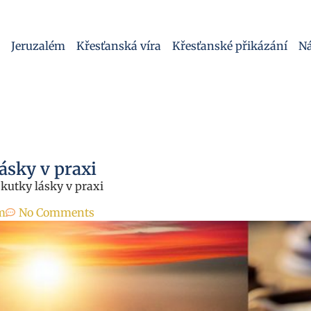
Jeruzalém
Křesťanská víra
Křesťanské přikázání
Ná
lásky v praxi
 Skutky lásky v praxi
m
No Comments