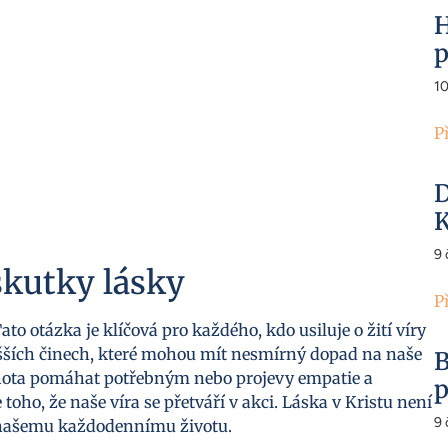
H
p
1
P
D
K
9
skutky lásky
P
o otázka je klíčová pro každého, kdo usiluje o žití víry
dušších činech, které mohou mít nesmírný dopad na naše
B
chota pomáhat potřebným nebo projevy empatie a
p
 toho, že naše víra se přetváří v akci. Láska v Kristu není
9
lň našemu každodennímu životu.