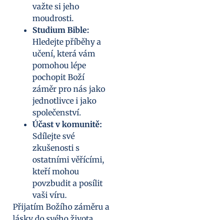
važte si jeho
moudrosti.
Studium Bible:
Hledejte příběhy a
učení, která vám
pomohou lépe
pochopit Boží
záměr pro nás jako
jednotlivce i jako
společenství.
Účast v komunitě:
Sdílejte své
zkušenosti s
ostatními věřícími,
kteří mohou
povzbudit a posílit
vaši víru.
Přijatím Božího záměru a
lásky do svého života