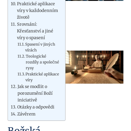
Praktické aplikace
víry v každodenním
životě
Srovnání:
Křesťanství a jiné
víry o spasení
Spasení v jiných
vírách
Teologické
rozdíly a společné
rysy
Praktické aplikace
víry
Jak se modlit o
porozumění Boží
iniciativě
Otázky a odpovědi
Závěrem
Božská