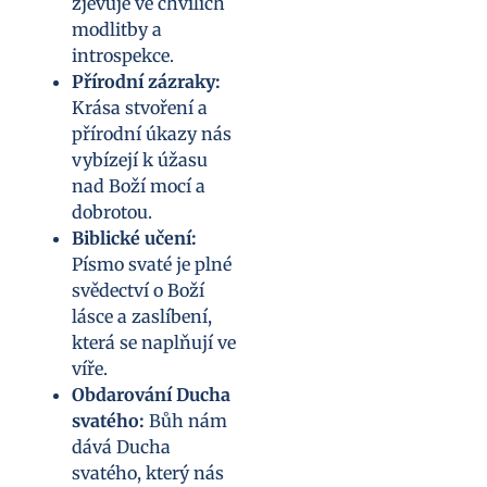
zjevuje ve chvílích
modlitby a
introspekce.
Přírodní zázraky:
Krása stvoření a
přírodní úkazy nás
vybízejí k úžasu
nad Boží mocí a
dobrotou.
Biblické učení:
Písmo svaté je plné
svědectví o Boží
lásce a zaslíbení,
která se naplňují ve
víře.
Obdarování Ducha
svatého:
Bůh nám
dává Ducha
svatého, který nás