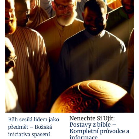
Nenechte Si Ujít:
Bůh sesílá lidem jako
Postavy z bible –
předmět – Božská
Kompletní průvodce a
iniciativa spasení
informace