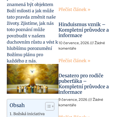
znamená být objektem
Přečíst článek »
Boží milosti a jak může
tato pravda změnit naše
životy. Zjistíme, jak nás
Hinduismus vznik –
toto poznání může
Kompletní průvodce a
informace
povzbudit v našem
duchovním růstu a vést k
10 července, 2026
Žádné
hlubšímu porozumění
komentáře
Božímu plánu pro
Přečíst článek »
každého z nás.
Desatero pro rodiče
puberťáka –
Kompletní průvodce a
informace
9 července, 2026
Žádné
Obsah
komentáře
Božská iniciativa