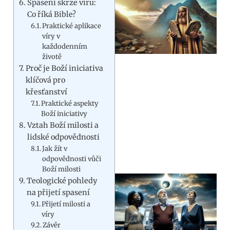
Spasení skrze víru:
Co říká Bible?
Praktické aplikace
víry v
každodenním
životě
Proč je Boží iniciativa
klíčová pro
křesťanství
Praktické aspekty
Boží iniciativy
Vztah Boží milosti a
lidské odpovědnosti
Jak žít v
odpovědnosti vůči
Boží milosti
Teologické pohledy
na přijetí spasení
Přijetí milosti a
víry
Závěr