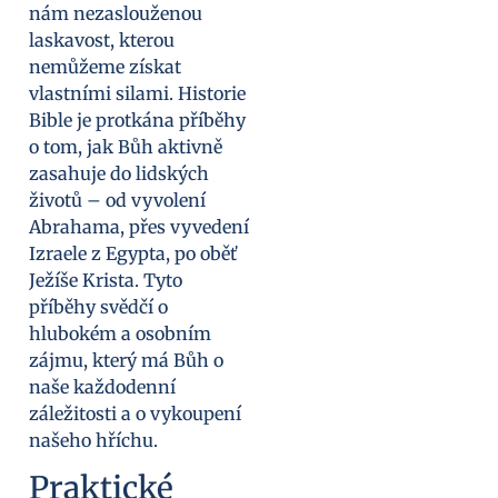
nám nezaslouženou
laskavost, kterou
nemůžeme získat
vlastními silami. Historie
Bible je protkána příběhy
o tom, jak Bůh aktivně
zasahuje do lidských
životů – od vyvolení
Abrahama, přes vyvedení
Izraele z Egypta, po oběť
Ježíše Krista. Tyto
příběhy svědčí o
hlubokém a osobním
zájmu, který má Bůh o
naše každodenní
záležitosti a o vykoupení
našeho hříchu.
Praktické