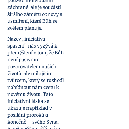
pouze o individuální
záchraně, ale je součástí
širšího záměru obnovy a
usmíření, které Bůh se
světem plánuje.
Název „iniciativa
spasení“ nás vyzývá k
přemýšlení o tom, že Bůh
není pasivním
pozorovatelem našich
životů, ale milujícím
tvůrcem, který se rozhodl
nabídnout nám cestu k
novému životu. Tato
iniciativní láska se
ukazuje například v
posílání proroků a –
konečně – svého Syna,
jehož oběť na kříži nám