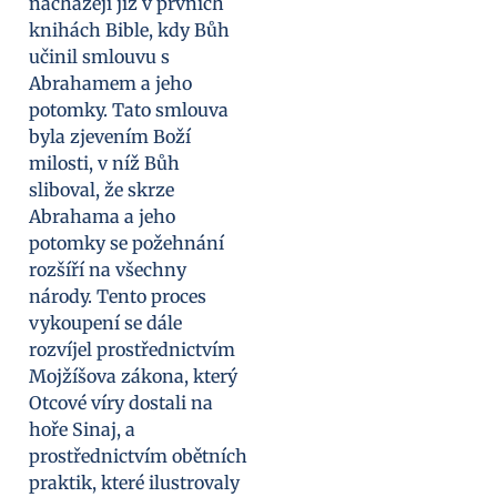
nacházejí již v prvních
knihách Bible, kdy Bůh
učinil smlouvu s
Abrahamem a jeho
potomky. Tato smlouva
byla zjevením Boží
milosti, v níž Bůh
sliboval, že skrze
Abrahama a jeho
potomky se požehnání
rozšíří na všechny
národy. Tento proces
vykoupení se dále
rozvíjel prostřednictvím
Mojžíšova zákona, který
Otcové víry dostali na
hoře Sinaj, a
prostřednictvím obětních
praktik, které ilustrovaly