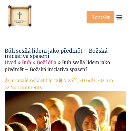
Kontakt
Křesťanská Víra
Křesťanské P
Bůh sesílá lidem jako předmět – Božská
iniciativa spasení
Úvod
»
Bůh
»
Boží díla
»
Bůh sesílá lidem jako
předmět – Božská iniciativa spasení
JeruzalémskáBible.cz
7 září, 2024
5:32 am
No Comments