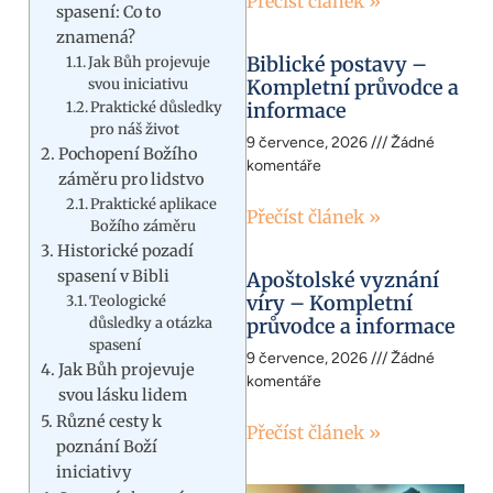
Přečíst článek »
spasení: Co to
znamená?
Biblické postavy –
Jak Bůh projevuje
svou iniciativu
Kompletní průvodce a
Praktické důsledky
informace
pro náš život
9 července, 2026
Žádné
Pochopení Božího
komentáře
záměru pro lidstvo
Praktické aplikace
Přečíst článek »
Božího záměru
Historické pozadí
spasení v Bibli
Apoštolské vyznání
víry – Kompletní
Teologické
důsledky a otázka
průvodce a informace
spasení
9 července, 2026
Žádné
Jak Bůh projevuje
komentáře
svou lásku lidem
Různé cesty k
Přečíst článek »
poznání Boží
iniciativy