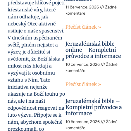
představuje klíčové pojetí
11 července, 2026
Žádné
křesťanské víry, které
komentáře
nám odhaluje, jak
nebeský Otec aktivně
Přečíst článek »
usiluje o naše spasenství.
V dnešním uspěchaném
Jeruzalémská bible
světě, plném nejistot a
online – Kompletní
výzev, je důležité si
průvodce a informace
uvědomit, že Boží láska a
10 července, 2026
Žádné
milost nás hledají a
komentáře
vyzývají k osobnímu
vztahu s Ním. Tato
Přečíst článek »
iniciativa nejenže
ukazuje na Boží touhu po
Jeruzalémská bible –
nás, ale i na naši
Kompletní průvodce a
odpovědnost reagovat na
informace
tuto výzvu. Připojte se k
nám, abychom společně
10 července, 2026
Žádné
komentáře
prozkoumali, co