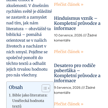
Přečíst článek »
zkušenosti. V dnešním
rychlém světě je důležité
se zastavit a zamyslet
Hinduismus vznik –
nad tím, jak nám
Kompletní průvodce a
informace
literatura – obzvláště ta
biblická – pomáhá
10 července, 2026
Žádné
orientovat se v našich
komentáře
životech a nacházet v
Přečíst článek »
nich smysl. Pojďme se
společně ponořit do
těchto textů a odhalit
Desatero pro rodiče
jejich trvalou hodnotu
puberťáka –
pro nás všechny.
Kompletní průvodce a
informace
Obsah
9 července, 2026
Žádné
komentáře
Bible jako literatura:
Umělecká hodnota
Přečíst článek »
textů