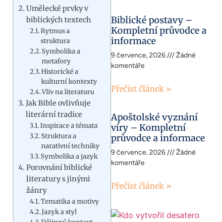
Umělecké prvky v
Biblické postavy –
biblických textech
Kompletní průvodce a
Rytmus a
informace
struktura
Symbolika a
9 července, 2026
Žádné
metafory
komentáře
Historické a
kulturní kontexty
Přečíst článek »
Vliv na literaturu
Jak Bible ovlivňuje
literární tradice
Apoštolské vyznání
Inspirace a témata
víry – Kompletní
Struktura a
průvodce a informace
narativní techniky
9 července, 2026
Žádné
Symbolika a jazyk
komentáře
Porovnání biblické
literatury s jinými
Přečíst článek »
žánry
Tematika a motivy
Jazyk a styl