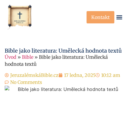
Kontakt
Křesťanská Víra
Křesťanské P
Bible jako literatura: Umělecká hodnota textů
Úvod
»
Bible
»
Bible jako literatura: Umělecká
hodnota textů
JeruzalémskáBible.cz
17 ledna, 2025
10:12 am
No Comments