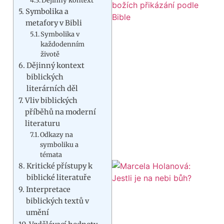
Dějinný kontext
Symbolika a
metafory v Bibli
Symbolika v
každodenním
životě
Dějinný kontext
biblických
literárních děl
Vliv biblických
příběhů na moderní
literaturu
Odkazy na
symboliku a
témata
Kritické přístupy k
biblické literatuře
Interpretace
biblických textů v
umění