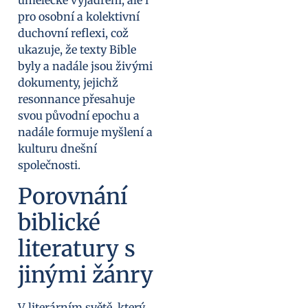
umělecké vyjádření, ale i
pro osobní a kolektivní
duchovní reflexi, což
ukazuje, že texty Bible
byly a nadále jsou živými
dokumenty, jejichž
resonnance přesahuje
svou původní epochu a
nadále formuje myšlení a
kulturu dnešní
společnosti.
Porovnání
biblické
literatury s
jinými žánry
V literárním světě, který