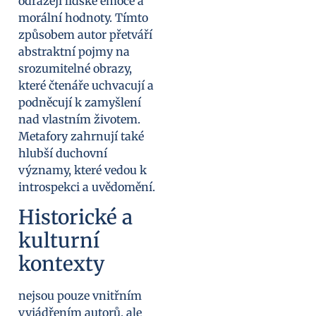
odrážejí lidské emoce a
morální hodnoty. Tímto
způsobem autor přetváří
abstraktní pojmy na
srozumitelné obrazy,
které čtenáře uchvacují a
podněcují k zamyšlení
nad vlastním životem.
Metafory zahrnují také
hlubší duchovní
významy, které vedou k
introspekci a uvědomění.
Historické a
kulturní
kontexty
nejsou pouze vnitřním
vyjádřením autorů, ale