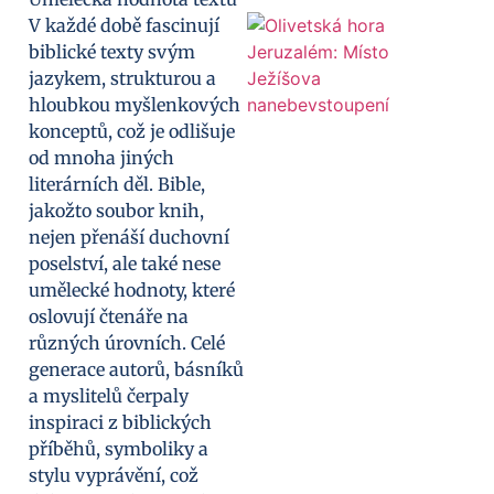
V každé době fascinují
biblické texty svým
jazykem, strukturou a
hloubkou myšlenkových
konceptů, což je odlišuje
od mnoha jiných
literárních děl. Bible,
jakožto soubor knih,
nejen přenáší duchovní
poselství, ale také nese
umělecké hodnoty, které
oslovují čtenáře na
různých úrovních. Celé
generace autorů, básníků
a myslitelů čerpaly
inspiraci z biblických
příběhů, symboliky a
stylu vyprávění, což