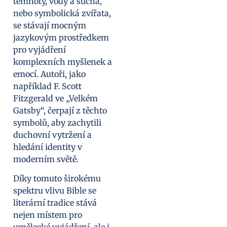
temnoty, vody a sucha,
nebo symbolická zvířata,
se stávají mocným
jazykovým prostředkem
pro vyjádření
komplexních myšlenek a
emocí. Autoři, jako
například F. Scott
Fitzgerald ve „Velkém
Gatsby“, čerpají z těchto
symbolů, aby zachytili
duchovní vytržení a
hledání identity v
moderním světě.
Díky tomuto širokému
spektru vlivu Bible se
literární tradice stává
nejen místem pro