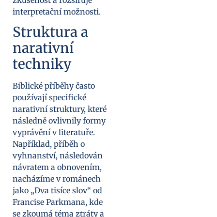
zkušenost a rozšiřuje
interpretační možnosti.
Struktura a
narativní
techniky
Biblické příběhy často
používají specifické
narativní struktury, které
následně ovlivnily formy
vyprávění v literatuře.
Například, příběh o
vyhnanství, následován
návratem a obnovením,
nacházíme v románech
jako „Dva tisíce slov“ od
Francise Parkmana, kde
se zkoumá téma ztráty a