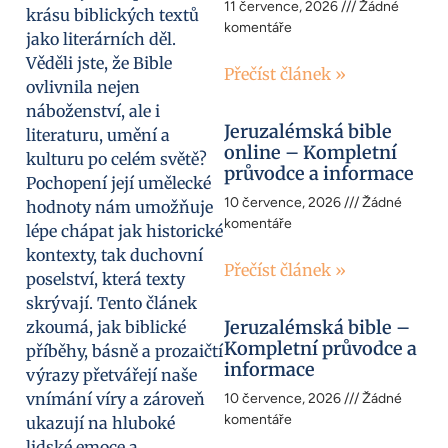
11 července, 2026
Žádné
krásu biblických textů
komentáře
jako literárních děl.
Věděli jste, že Bible
Přečíst článek »
ovlivnila nejen
náboženství, ale i
Jeruzalémská bible
literaturu, umění a
online – Kompletní
kulturu po celém světě?
průvodce a informace
Pochopení její umělecké
10 července, 2026
Žádné
hodnoty nám umožňuje
komentáře
lépe chápat jak historické
kontexty, tak duchovní
Přečíst článek »
poselství, která texty
skrývají. Tento článek
Jeruzalémská bible –
zkoumá, jak biblické
Kompletní průvodce a
příběhy, básně a prozaičtí
informace
výrazy přetvářejí naše
vnímání víry a zároveň
10 července, 2026
Žádné
komentáře
ukazují na hluboké
lidské emoce a