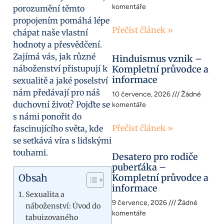
komentáře
porozumění těmto
propojením pomáhá lépe
Přečíst článek »
chápat naše vlastní
hodnoty a přesvědčení.
Zajímá vás, jak různé
Hinduismus vznik –
náboženství přistupují k
Kompletní průvodce a
informace
sexualitě a jaké poselství
nám předávají pro náš
10 července, 2026
Žádné
duchovní život? Pojďte se
komentáře
s námi ponořit do
Přečíst článek »
fascinujícího světa, kde
se setkává víra s lidskými
touhami.
Desatero pro rodiče
puberťáka –
Obsah
Kompletní průvodce a
informace
Sexualita a
9 července, 2026
Žádné
náboženství: Úvod do
komentáře
tabuizovaného