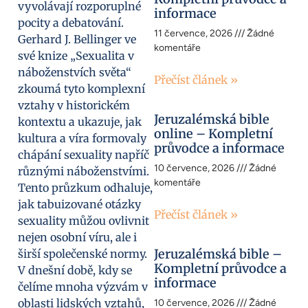
vyvolávají rozporuplné
informace
pocity a debatování.
11 července, 2026
Žádné
Gerhard J. Bellinger ve
komentáře
své knize „Sexualita v
náboženstvích světa“
Přečíst článek »
zkoumá tyto komplexní
vztahy v historickém
Jeruzalémská bible
kontextu a ukazuje, jak
online – Kompletní
kultura a víra formovaly
průvodce a informace
chápání sexuality napříč
10 července, 2026
Žádné
různými náboženstvími.
komentáře
Tento průzkum odhaluje,
jak tabuizované otázky
Přečíst článek »
sexuality můžou ovlivnit
nejen osobní víru, ale i
Jeruzalémská bible –
širší společenské normy.
Kompletní průvodce a
V dnešní době, kdy se
informace
čelíme mnoha výzvám v
oblasti lidských vztahů,
10 července, 2026
Žádné