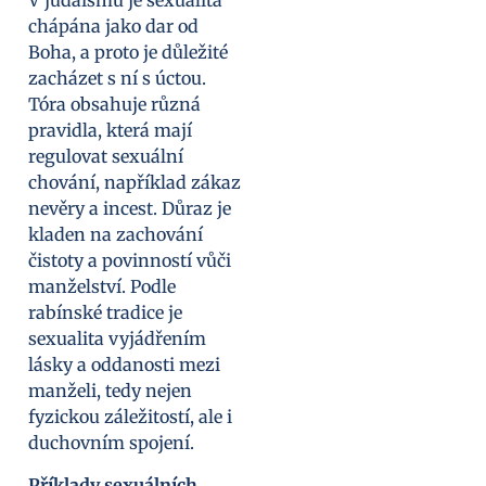
V judaismu je sexualita
chápána jako dar od
Boha, a proto je důležité
zacházet s ní s úctou.
Tóra obsahuje různá
pravidla, která mají
regulovat sexuální
chování, například zákaz
nevěry a incest. Důraz je
kladen na zachování
čistoty a povinností vůči
manželství. Podle
rabínské tradice je
sexualita vyjádřením
lásky a oddanosti mezi
manželi, tedy nejen
fyzickou záležitostí, ale i
duchovním spojení.
Příklady sexuálních