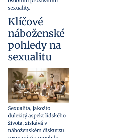
osobním prožíváním
sexuality.
Klíčové
náboženské
pohledy na
sexualitu
Sexualita, jakožto
důležitý aspekt lidského
života, získává v
náboženském diskurzu
rozmanité a mnohdy