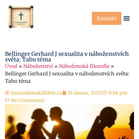
Kontakt
Křesťanská Víra
Křesťanské P
Bellinger Gerhard J sexualita v náboženstvích
světa: Tabu téma
Úvod
»
Náboženství
»
Náboženská filozofie
»
Bellinger Gerhard J sexualita v náboženstvích světa:
Tabu téma
JeruzalémskáBible.cz
15 února, 2025
9:36 pm
No Comments