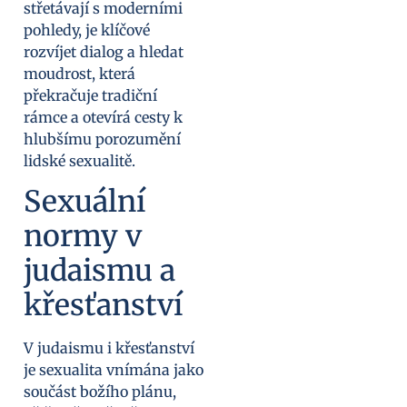
střetávají s moderními
pohledy, je klíčové
rozvíjet dialog a hledat
moudrost, která
překračuje tradiční
rámce a otevírá cesty k
hlubšímu porozumění
lidské sexualitě.
Sexuální
normy v
judaismu a
křesťanství
V judaismu i křesťanství
je sexualita vnímána jako
součást božího plánu,