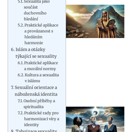
Sexualita jako
součást
duchovního
hledání
Praktické aplikace
a provázanost s
hledáním
harmonie
Islám a otázky
týkající se sexuality
Praktické aplikace
a morální normy
Kultura a sexualita
v islámu
Sexuální orientace a
náboženská identita
Osobní příběhy a
spiritualita
Praktické rady pro
harmonizaci víry a
identity
Tabuizace sexuality