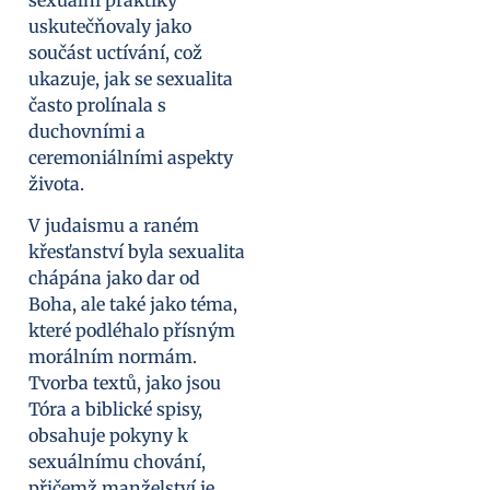
uskutečňovaly jako
součást uctívání, což
ukazuje, jak se sexualita
často prolínala s
duchovními a
ceremoniálními aspekty
života.
V judaismu a raném
křesťanství byla sexualita
chápána jako dar od
Boha, ale také jako téma,
které podléhalo přísným
morálním normám.
Tvorba textů, jako jsou
Tóra a biblické spisy,
obsahuje pokyny k
sexuálnímu chování,
přičemž manželství je