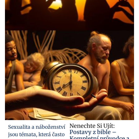
Nenechte Si Ujít:
Sexualita a náboženství
Postavy z bible –
jsou témata, která často
Kompletní průvodce a