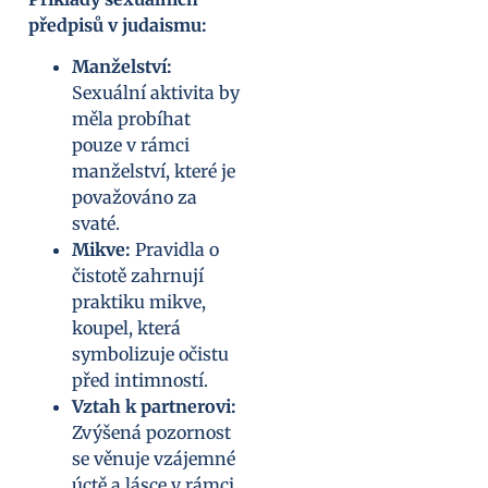
předpisů v judaismu:
Manželství:
Sexuální aktivita by
měla probíhat
pouze v rámci
manželství, které je
považováno za
svaté.
Mikve:
Pravidla o
čistotě zahrnují
praktiku mikve,
koupel, která
symbolizuje očistu
před intimností.
Vztah k partnerovi:
Zvýšená pozornost
se věnuje vzájemné
úctě a lásce v rámci