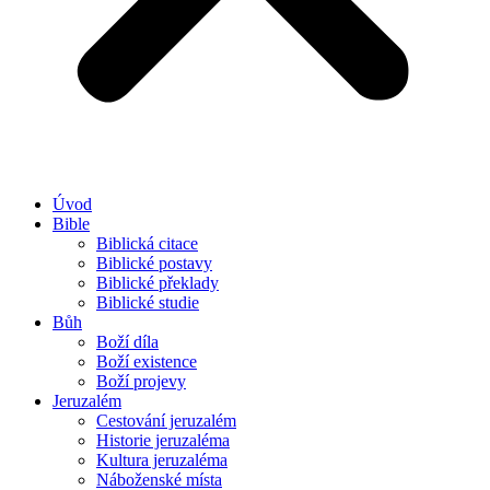
Úvod
Bible
Biblická citace
Biblické postavy
Biblické překlady
Biblické studie
Bůh
Boží díla
Boží existence
Boží projevy
Jeruzalém
Cestování jeruzalém
Historie jeruzaléma
Kultura jeruzaléma
Náboženské místa