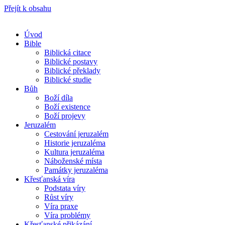
Přejít k obsahu
Úvod
Bible
Biblická citace
Biblické postavy
Biblické překlady
Biblické studie
Bůh
Boží díla
Boží existence
Boží projevy
Jeruzalém
Cestování jeruzalém
Historie jeruzaléma
Kultura jeruzaléma
Náboženské místa
Památky jeruzaléma
Křesťanská víra
Podstata víry
Růst víry
Víra praxe
Víra problémy
Křesťanské přikázání