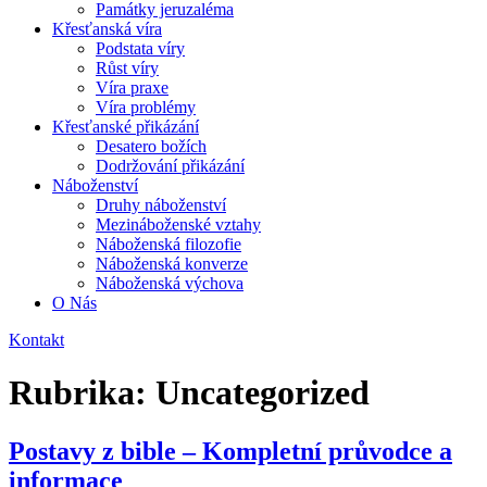
Památky jeruzaléma
Křesťanská víra
Podstata víry
Růst víry
Víra praxe
Víra problémy
Křesťanské přikázání
Desatero božích
Dodržování přikázání
Náboženství
Druhy náboženství
Mezináboženské vztahy
Náboženská filozofie
Náboženská konverze
Náboženská výchova
O Nás
Kontakt
Rubrika:
Uncategorized
Postavy z bible – Kompletní průvodce a
informace