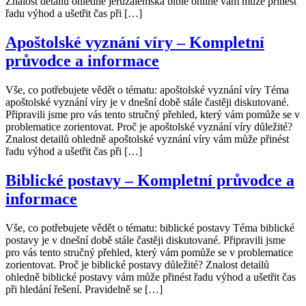
Znalost detailů ohledně jeruzalémská bible online vám může přinést
řadu výhod a ušetřit čas při […]
Apoštolské vyznání víry – Kompletní
průvodce a informace
Vše, co potřebujete vědět o tématu: apoštolské vyznání víry Téma
apoštolské vyznání víry je v dnešní době stále častěji diskutované.
Připravili jsme pro vás tento stručný přehled, který vám pomůže se v
problematice zorientovat. Proč je apoštolské vyznání víry důležité?
Znalost detailů ohledně apoštolské vyznání víry vám může přinést
řadu výhod a ušetřit čas při […]
Biblické postavy – Kompletní průvodce a
informace
Vše, co potřebujete vědět o tématu: biblické postavy Téma biblické
postavy je v dnešní době stále častěji diskutované. Připravili jsme
pro vás tento stručný přehled, který vám pomůže se v problematice
zorientovat. Proč je biblické postavy důležité? Znalost detailů
ohledně biblické postavy vám může přinést řadu výhod a ušetřit čas
při hledání řešení. Pravidelně se […]