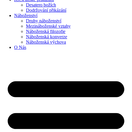
Desatero božích
Dodržování přikázání
Náboženství
Druhy náboženství
Mezináboženské vztahy
Náboženská filozofie
Náboženská konverze
Náboženská výchova
O Nás